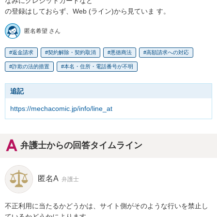
なみにクレジットカードなど

の登録はしておらず、Web (ライン)から見ていま す。
匿名希望 さん
返金請求
契約解除・契約取消
悪徳商法
高額請求への対応
詐欺の法的措置
本名・住所・電話番号が不明
追記
https://mechacomic.jp/info/line_at
弁護士からの回答タイムライン
匿名A
弁護士
不正利用に当たるかどうかは、サイト側がそのような行いを禁止し
ているかどうかによります。
