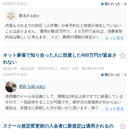
2026年7月31日
役にたった
2
匿名A
弁護士
式場もそれまでの対応（人件費）や各予約など損害が発生していない
ことはありません。 費用が数百万円で、１０万円であれば、消費者契
約法は難しいと考えます。 ただ、費用の増額の規定がなかったのに増
額するのは契約違反ですので、増額に応じずに契約を維持すればよい
ということになり、解約するのは理由がないことになります。
ネット麻雀で知り合った人に投資した400万円が返金さ
れない
#投資詐欺
#返金請求
#200万円以上
#本名・住所・電話番号が不明
2026年7月30日
役にたった
1
肥田 弘昭
弁護士
借用書のメールを証拠にして、期限は1年以上前ですでに経過していま
すので、一括請求することが可能です。相手方の居場所が分からない
場合は、弁護士に依頼した方が良いかと思います。相手方の居場所が
分かるのであれば、個人でもできるかと思います。ご参考にしてくだ
さい。
スクール規定変更前の入会者に新規定は適用されるの