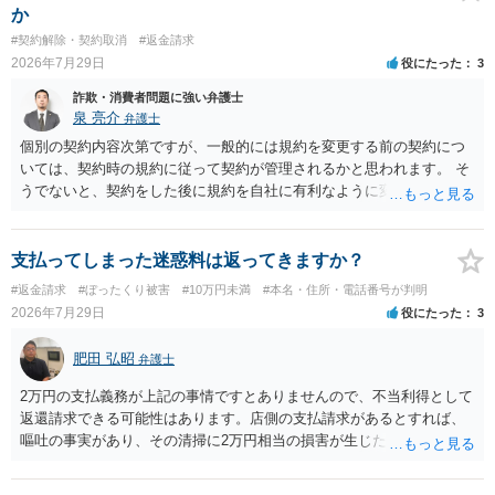
か
#契約解除・契約取消
#返金請求
2026年7月29日
役にたった
3
詐欺・消費者問題に強い弁護士
泉 亮介
弁護士
個別の契約内容次第ですが、一般的には規約を変更する前の契約につ
いては、契約時の規約に従って契約が管理されるかと思われます。 そ
うでないと、契約をした後に規約を自社に有利なように変更し、それ
を従前の顧客にも適用するということが認められてしまい不合理とな
る場合があるかと思われます。
支払ってしまった迷惑料は返ってきますか？
#返金請求
#ぼったくり被害
#10万円未満
#本名・住所・電話番号が判明
2026年7月29日
役にたった
3
肥田 弘昭
弁護士
2万円の支払義務が上記の事情ですとありませんので、不当利得として
返還請求できる可能性はあります。店側の支払請求があるとすれば、
嘔吐の事実があり、その清掃に2万円相当の損害が生じた場合です。ご
参考にしてください。