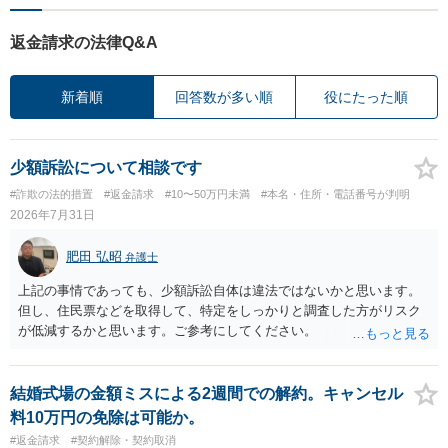
返金請求の法律Q&A
新着順
回答数が多い順
役にたった順
少額訴訟について相談です
#詐欺の法的措置
#返金請求
#10〜50万円未満
#本名・住所・電話番号が判明
2026年7月31日
肥田 弘昭
弁護士
上記の事情であっても、少額訴訟自体は違法ではないかと思います。
但し、住民票などを取得して、特定をしっかりと調査した方がリスク
が低減するかと思います。ご参考にしてください。
結婚式場の金額ミスによる2週間での解約。キャンセル
料10万円の免除は可能か。
#返金請求
#契約解除・契約取消