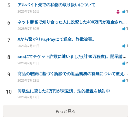
5
アルバイト先での私物の取り扱いについて
1
2026年7月16日
6
ネット麻雀で知り合った人に投資した400万円が返金されない
1
2026年7月30日
7
Xから繋がりPayPayにて送金、詐欺被害。
1
2026年7月15日
8
snsにてチケット詐欺に遭いました(計40万程度)。開示請求や今後の対応について質問したいです。
2
2026年7月13日
9
商品の瑕疵に基づく訴訟での返品義務の有無について教えてください
1
2026年7月22日
10
同級生に貸した2万円が未返済、法的措置を検討中
2026年7月17日
もっと見る