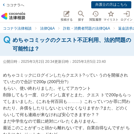
弁護士の方はこちら
ココナラへ
投稿する
探す
閲覧履歴
マイリスト
ログイン
ココナラ法律相談
法律Q&A
詐欺・消費者問題の法律Q&A
返金請求
めちゃコミックのクエスト不正利用、法的問題の
可能性は？
公開日時：
2025年3月2日 20:34
更新日時：
2025年3月5日 23:40
めちゃコミックにログインしたらクエスト?ってい うのを開催され
ていたので合計で200p (200円分?）

もらい、使い終わりました。そしてアカウント

削除してもう一度、ログインし直すとまた、クエス トで200pもらっ
てしまいました。(これを何百回も………）これっていつか罪に問わ
れたり、弁償をしたりしないといけなくなりますか.?また、どのく
らいして何も連絡が来なければ安心できますか？？

まだ中学生なので親に絶対にバレたくありません..

最近このことがずっと頭から離れないです。自業自得なんですが ち