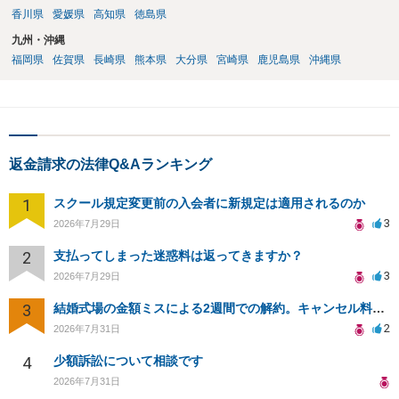
香川県
愛媛県
高知県
徳島県
九州・沖縄
福岡県
佐賀県
長崎県
熊本県
大分県
宮崎県
鹿児島県
沖縄県
返金請求の法律Q&Aランキング
1
スクール規定変更前の入会者に新規定は適用されるのか
3
2026年7月29日
2
支払ってしまった迷惑料は返ってきますか？
3
2026年7月29日
3
結婚式場の金額ミスによる2週間での解約。キャンセル料10万円の免除は可能か。
2
2026年7月31日
4
少額訴訟について相談です
2026年7月31日