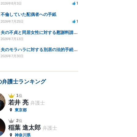
1
2026年8月3日
不倫していた配偶者への手紙
1
2026年7月25日
夫の不貞と同居女性に対する慰謝料請求の可能性について相談
2026年7月13日
夫のモラハラに対する別居の法的手続き相談
2026年7月30日
の弁護士ランキング
1
位
若井 亮
弁護士
東京都
2
位
稲葉 進太郎
弁護士
神奈川県