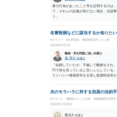
暴力行為があったこと等を証明するのは，
で，それらの証拠が殆どない場合，当該事
う。
名誉毀損などに該当するか知りたい
#モラハラ
#名誉毀損
#慰謝料請求したい側
2026年8月3日
離婚・男女問題に強い弁護士
泉 亮介
弁護士
「結婚していたが、不倫して離婚をされ、
円で体を売っていると言いふらしている」
ライバシー権侵害等を主張し慰謝料請求が
とのことですので，依頼中の弁護士と打ち
う。
夫のモラハラに対する別居の法的手
#モラハラ
#離婚すること自体
#婚姻費用(別居中
2026年7月30日
匿名A
弁護士