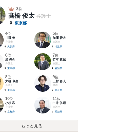
3
位
髙橋 俊太
弁護士
東京都
4
5
位
位
川添 圭
加藤 善大
弁護士
弁護士
大阪府
埼玉県
6
7
位
位
泉 亮介
竹本 真紀
弁護士
弁護士
東京都
愛知県
8
9
位
位
大橋 卓生
三村 勇人
弁護士
弁護士
東京都
東京都
10
11
位
位
小杉 和
白井 弘昭
弁護士
弁護士
京都府
愛知県
もっと見る