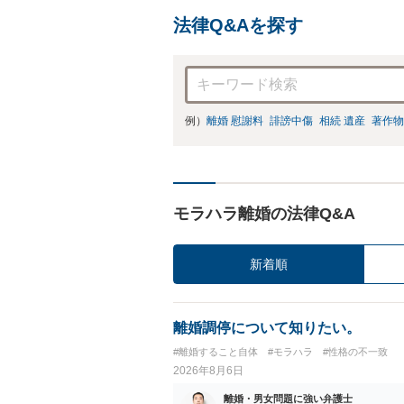
法律Q&Aを探す
例）
離婚 慰謝料
誹謗中傷
相続 遺産
著作物
モラハラ離婚の法律Q&A
新着順
離婚調停について知りたい。
#離婚すること自体
#モラハラ
#性格の不一致
2026年8月6日
離婚・男女問題に強い弁護士