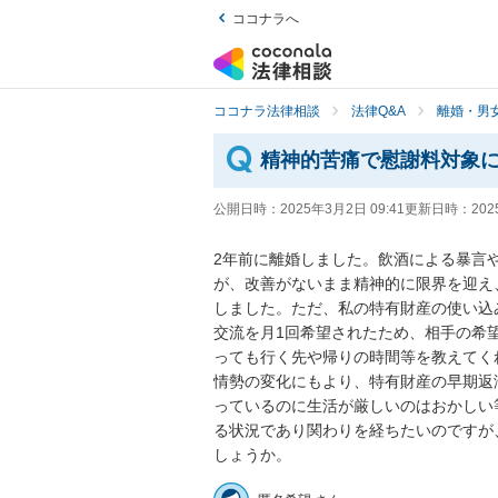
ココナラへ
ココナラ法律相談
法律Q&A
離婚・男
精神的苦痛で慰謝料対象
公開日時：
2025年3月2日 09:41
更新日時：
202
2年前に離婚しました。飲酒による暴言
が、改善がないまま精神的に限界を迎え
しました。ただ、私の特有財産の使い込
交流を月1回希望されたため、相手の希
っても行く先や帰りの時間等を教えてく
情勢の変化にもより、特有財産の早期返
っているのに生活が厳しいのはおかしい
る状況であり関わりを経ちたいのですが
しょうか。