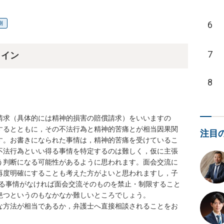
6
側
7
ライン
8
請求（具体的には精神的損害の賠償請求）をいいますの
するとともに，その不法行為と精神的苦痛とが相当因果関
注目
す。お書きになられた事情は，精神的苦痛を受けているこ
不法行為といい得る事情を特定するのは難しく，仮に主張
う判断になる可能性があるように思われます。面会交流に
再度明確にすることも考えた方がよいと思われますし，子
する事情がなければ面会交流そのものを禁止・制限すること
つというのもなかなか難しいところでしょう。

な方法が相当であるか，弁護士へ直接相談されることをお