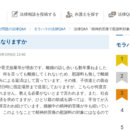
法律相談を投稿する
弁護士を探す
法律Q
女問題の法律Q&A
モラハラの法律Q&A
法律Q&A「精神的苦痛で慰謝料対
になりますか
モラ
5年3月6日 13:40
1
や育児放棄等が理由です。離婚の話し合いも数年重ねました
、何を言っても離婚してくれないため、慰謝料も無しで離婚
2
みによる返済はして貰っています。その後、子供達との面会
望日時に指定場所まで送迎しておりますが、こちらが何度言
3
れません。教える必要がないとまで言われます。また、社会
済を求めてますが、ひとり親の助成を調べては、手当てが入
等言われ続けています。婚姻中の精神的苦痛が今も続いてい
4
、このようなことで精神的苦痛の慰謝料の対象にはなるので
5