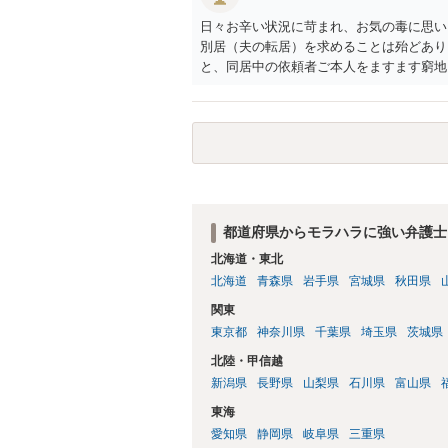
日々お辛い状況に苛まれ、お気の毒に思い
別居（夫の転居）を求めることは殆どあり
と、同居中の依頼者ご本人をますます窮地
者さまが転居する形で離婚協議等を進める
都道府県からモラハラに強い弁護士
北海道・東北
北海道
青森県
岩手県
宮城県
秋田県
関東
東京都
神奈川県
千葉県
埼玉県
茨城県
北陸・甲信越
新潟県
長野県
山梨県
石川県
富山県
東海
愛知県
静岡県
岐阜県
三重県