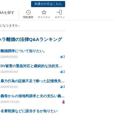
弁護士の方はこちら
&Aを探す
閲覧履歴
マイリスト
ログイン
象になりますか」
ハラ離婚の法律Q&Aランキング
離婚調停について知りたい。
2
2026年8月6日
DV被害の緊急対応と継続的な法的支援を求む
2
2026年8月4日
暴力行為の証拠不足で酔った記憶喪失が認められるか？
2
2026年8月3日
義母からの借地料請求と夫の支払い義務について相談
2026年7月13日
名誉毀損などに該当するか知りたい