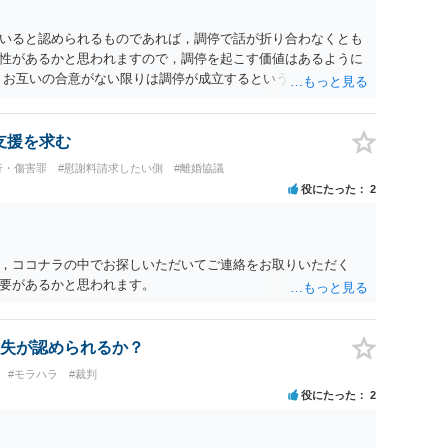
いると認められるものであれば，調停で話が折り合わなくとも
性があるかと思われますので，調停を起こす価値はあるように
，お互いの合意がない限りは調停が成立するということはないた
調停で終わらせるよう努めるのか，裁判離婚を見据えて調停で
要となるかと思われます。 お一人で対応するのは難しい側面も
れると良いかと思われます。
支援を求む
行・傷害罪
#慰謝料請求したい側
#離婚協議
役にたった
2
，ココナラの中でお探しいただいてご連絡をお取りいただく
要があるかと思われます。
失が認められるか？
#モラハラ
#裁判
役にたった
2