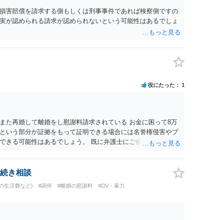
損害賠償を請求する側もしくは刑事事件であれば検察側ですの
実が認められる請求が認められないという可能性はあるでしょ
役にたった
1
また再婚して離婚をし慰謝料請求されている お金に困って8万
という部分が証拠をもって証明できる場合には名誉権侵害やプ
できる可能性はあるでしょう。 既に弁護士にご依頼されている
合わせの末どのように対応するかを決められると良いでしょ
続き相談
の生活費など)
#調停
#離婚の慰謝料
#DV・暴力