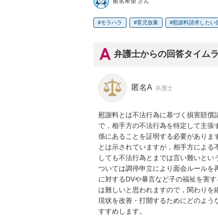
匿名希望 さん
モラハラ
育児放棄
慰謝料請求したい
弁護士からの回答タイム
匿名A
弁護士
慰謝料とは不法行為に基づく損害賠償
で，相手方の不法行為を特定して主張
係にあることを証明する必要がありま
とは示されていますが，相手方による
しても不法行為とまでは言い難いとい
ついては調停申立により面会ルールを
に対するDVや暴言など子の福祉を害
は難しいと思われますので，関わりを絶
現状を改善・打開するためにどのよう
すすめします。