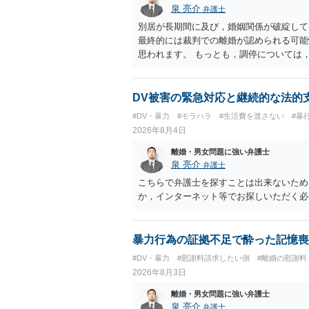
泉 亮介
弁護士
別居が長期間に及び，婚姻関係が破綻して
最終的には裁判での離婚が認められる可能
思われます。 もっとも，調停については
め，相手が合意するメリットをだしてでも
の離婚に固執しないかいずれかの対応は必
ありますので弁護士を立てることを検討さ
DV被害の緊急対応と継続的な法的
#DV・暴力
#モラハラ
#生活費を渡さない
#暴
2026年8月4日
離婚・男女問題に強い弁護士
泉 亮介
弁護士
こちらで弁護士を探すことは出来ないため
か，インターネット等でお探しいただく必
暴力行為の証拠不足で酔った記憶喪
#DV・暴力
#慰謝料請求したい側
#離婚の慰謝料
2026年8月3日
離婚・男女問題に強い弁護士
泉 亮介
弁護士