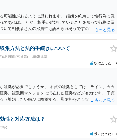
る可能性があるように思われます。 婚姻を約束して性行為に及
れであれば。 ただ、相手が結婚していることを知って行為に及
ついて相談者さんの帰責性も認められそうですので、あまり慰
 一度、最寄りの弁護士に相談してみてください。
収集方法と法的手続きについて
#異性関係(不貞等)
#離婚協議
役にたった
2
な証拠が必要でしょうか。 不貞の証拠としては、ライン、カカ
証拠、複数回マンションに滞在した証拠などが有効です。 不貞
る（離婚したい時期に離婚する、慰謝料をとるなど）ことがで
、長期間同居を続けると、不貞を許したとの評価につながる場合
、ご参考まで。
効性と対応方法は？
貞等)
役にたった
1