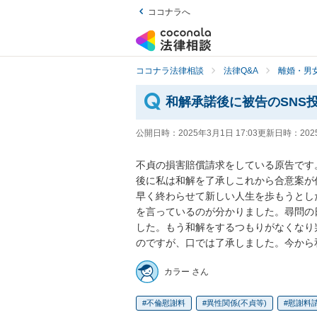
ココナラへ
ココナラ法律相談
法律Q&A
離婚・男
和解承諾後に被告のSNS
公開日時：
2025年3月1日 17:03
更新日時：
202
不貞の損害賠償請求をしている原告です
後に私は和解を了承しこれから合意案が
早く終わらせて新しい人生を歩もうとし
を言っているのが分かりました。尋問の
した。もう和解をするつもりがなくなり
のですが、口では了承しました。今から
カラー さん
不倫慰謝料
異性関係(不貞等)
慰謝料