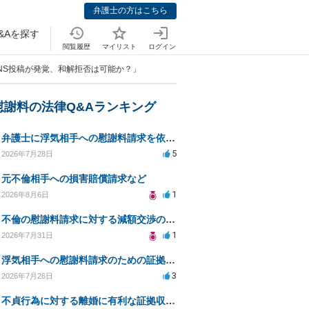
弁護士の方はこちら
&Aを探す
閲覧履歴
マイリスト
ログイン
NS投稿が発覚、和解拒否は可能か？」
慰謝料の法律Q&Aランキング
弁護士に浮気相手への慰謝料請求を依頼する費用相場は？
5
2026年7月28日
元不倫相手への損害賠償請求など
1
2026年8月6日
不倫の慰謝料請求に対する減額交渉の可能性と対策
1
2026年7月31日
浮気相手への慰謝料請求のための証拠集めと探偵選び
3
2026年7月26日
不貞行為に対する離婚に有利な証拠収集方法と法的手続きについて