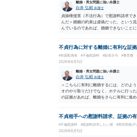
離婚・男女問題に強い弁護士
白井 弘昭
弁護士
貞操権侵害（不法行為）で慰謝料請求でき
んだ＞婚姻の約束は虚偽だった、という流
んでいるのであれば、婚姻できないことに
謝料は高額にならないように思われます。
不貞行為に対する離婚に有利な証拠
#有責配偶者
#不倫慰謝料
#財産分与
#養育費
2026年8月5日
離婚・男女問題に強い弁護士
白井 弘昭
弁護士
＞こちらに有利に離婚するには、どのよう
オのやり取りだけでなく、ホテルに行った
の証拠があれば、離婚をさらに有利に進め
きると思われます。 ただし、不貞発覚後
がありますので、ご注意ください。 以上
不貞相手への慰謝料請求、証拠の有
#不倫慰謝料
#慰謝料請求したい側
#異性関係(不
2026年8月5日