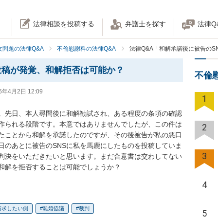
法律相談を投稿する
弁護士を探す
法律Q
女問題の法律Q&A
不倫慰謝料の法律Q&A
法律Q&A「和解承諾後に被告のS
投稿が発覚、和解拒否は可能か？
不倫
5年4月2日 12:09
1
。先日、本人尋問後に和解勧試され、ある程度の条項の確認
作られる段階です。本意ではありませんでしたが、この件は
2
たことから和解を承諾したのですが、その後被告が私の悪口
日のあとに被告のSNSに私を馬鹿にしたものを投稿していま
3
判決をいただきたいと思います。まだ合意書は交わしてない
和解を拒否することは可能でしょうか？
4
請求したい側
離婚協議
裁判
5