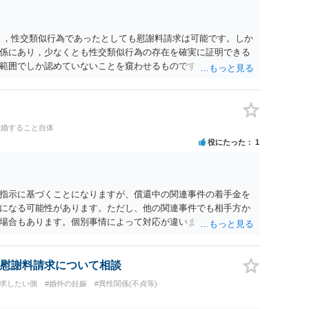
く，性交類似行為であったとしても慰謝料請求は可能です。しか
係にあり，少なくとも性交類似行為の存在を確実に証明できる
範囲でしか認めていないことを窺わせるものです。）。ですか
ます。 ただ．慰謝料額については，婚姻破綻に至っていないと
しれません。 ②夫との今後のことを考えて書いてもらうか否か
拠以上のことを証明（証明力を強めることも含む）できるので
方でもよいでしょう。慰謝料請求としては証拠として使えるこ
離婚すること自体
の均衡のように思います。 ③行政書士に委任をしているのであ
役にたった
1
すが，その行政書士との協議になると思います。請求するか，
は性交類似行為は認めているのか，それさえも否定しているの
ると思います。 ④性交類似行為を認めているにもかかわらず支
でも同じだと思います。）への対応ではあまり変わらないよう
指示に基づくことになりますが、償還中の関連事件の着手金を
の交渉でもよいように思いますが，ゼロかどうかの観点であれ
になる可能性があります。ただし、他の関連事件でも相手方か
ます。そうしますと，お近くの弁護士に相談して進めることを
場合もあります。個別事情によって対応が違いますので、法テ
慰謝料請求について相談
請求したい側
#婚外の妊娠
#異性関係(不貞等)