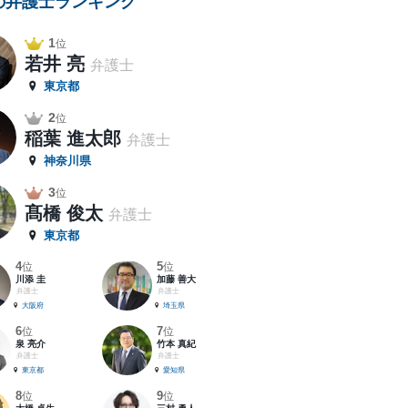
の弁護士ランキング
1
位
若井 亮
弁護士
東京都
2
位
稲葉 進太郎
弁護士
神奈川県
3
位
髙橋 俊太
弁護士
東京都
4
5
位
位
川添 圭
加藤 善大
弁護士
弁護士
大阪府
埼玉県
6
7
位
位
泉 亮介
竹本 真紀
弁護士
弁護士
東京都
愛知県
8
9
位
位