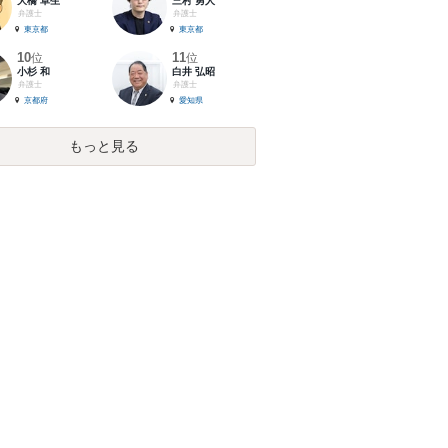
大橋 卓生
三村 勇人
弁護士
弁護士
東京都
東京都
10
11
位
位
小杉 和
白井 弘昭
弁護士
弁護士
京都府
愛知県
もっと見る