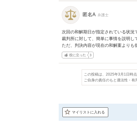
匿名A
弁護士
次回の和解期日が指定されている状況で
裁判所に対して、簡単に事情を説明して
ただ、判決内容が現在の和解案よりも
役に立った
3
この投稿は、2025年3月1日時
ご自身の責任のもと適法性・有
マイリストに入れる