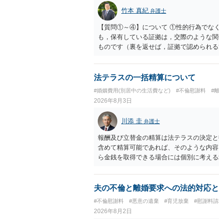
竹本 真紀
弁護士
【質問①～④】について ①性的行為でな
も，保有している証拠は，交際のような関
ものです（裏を返せば，証拠で認められる
ら，慰謝料請求を進めることでよいと思い
して，この点を考慮されることになるかも
を検討するのがよいと思います。今ある証
法テラスの一括精算について
あれば，前向きに検討を進めるという考え
#婚姻費用(別居中の生活費など)
#不倫慰謝料
#
とが前提であり，その価値と夫との関係と
2026年8月3日
れば，どのような内容の委任なのか不明で
訴訟にするか，その点の見極めや，相手方
川添 圭
弁護士
かによって，考え方・進め方は変わってく
払を拒否するのであれば，本人（行政書士
報酬及び立替金の精算は法テラスの決定と
に思います。減額で折り合えるなら本人様
含めて精算可能であれば、そのような内容
ば，訴訟に進むしかなくなるようにも思い
ら金銭を取得できる場合には個別に考える
検討した方がよいようにも思います。
ラスへお尋ねいただいた方が確実です。
夫の不倫と離婚要求への法的対応と
#不倫慰謝料
#悪意の遺棄
#育児放棄
#慰謝料
2026年8月2日