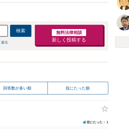
検索
無料法律相談
新しく投稿する
 違法
回答数が多い順
役にたった順
役にたった
1