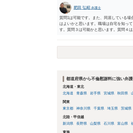
肥田 弘昭
弁護士
質問1は可能です。また、同居している場
はよいかと思います。職場は自宅を知って
す。質問３は可能かと思います。質問４は
相手方からの離婚は拒否しても仮に訴訟さ
い、相続権が発生します。合意があれば法
能です。質問７は不貞行為の写真データ（
のであれば十分かと思います。ご参考にし
都道府県から不倫慰謝料に強い弁護
北海道・東北
北海道
青森県
岩手県
宮城県
秋田県
関東
東京都
神奈川県
千葉県
埼玉県
茨城県
北陸・甲信越
新潟県
長野県
山梨県
石川県
富山県
東海