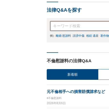
法律Q&Aを探す
例）
離婚 慰謝料
誹謗中傷
相続 遺産
著作物
不倫慰謝料の法律Q&A
新着順
元不倫相手への損害賠償請求など
#不倫慰謝料
2026年8月6日