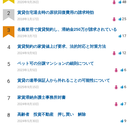
48
2020年9月26日
2
賃貸住宅退去時の原状回復費用の請求時効
25
2018年1月17日
3
名義冒用で賃貸契約し、滞納金250万が請求されている
17
2023年3月7日
4
賃貸契約の家賃値上げ要求、法的対応と対策方法
12
2024年9月9日
5
ペット可の分譲マンションの細則について
6
2023年1月5日
6
賃貸の連帯保証人から外れることの可能性について
6
2025年9月15日
7
家賃滞納弁護士事務所封書
7
2024年8月10日
8
高齢者 投資不動産 押し買い 解除
9
2024年5月30日