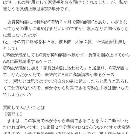
は"もしもの時"用として家賃半年分を預けてくれました。が、私が
被りうる負債上限は家賃2年分です。

　賃貸契約書には特約が"滞納２ヶ月で契約解除"とあり、いざとな
ってもその通りに進めばまだいいのですが、素人なりに調べるうち
に気になったのが

(と、その前に略称を私:A連、彼:B借、大家:C貸、※保証会社:無し 
として)

①B借が滞納してもC貸が契約解除へ動かず、負債を溜め上げてから
A連に高額請求するケース

②B借が滞納に加え「家賃はA連に払わせろ」と居座り、C貸が困っ
て、なんだかんだで、最終的にA連に高額請求が来るケース

 で、(稀だとは思うのですが)自分の身に起こったらと思うと恐ろし
くて仕方がないので、何か今から対策できる有効な手段は無いもの
でしょうか…？

質問してみたいことは

【質問１】

　まずは、この状況で私が今から準備できることを広くご助言いた
だければ幸いです。(※家賃２年分預かれれば安心なのですが大金過
ぎるので、お金の負担が軽い方法だと嬉しいです。書面交わだけす