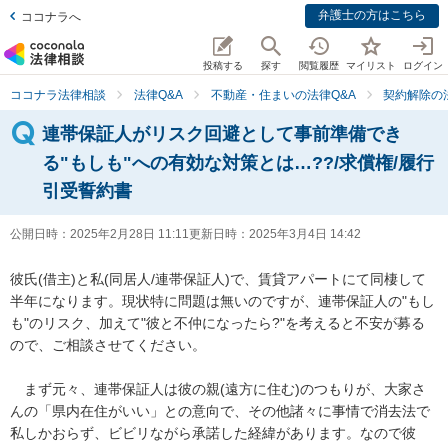
弁護士の方はこちら
ココナラへ
投稿する
探す
閲覧履歴
マイリスト
ログイン
ココナラ法律相談
法律Q&A
不動産・住まいの法律Q&A
契約解除の
連帯保証人がリスク回避として事前準備でき
る"もしも"への有効な対策とは…??/求償権/履行
引受誓約書
公開日時：
2025年2月28日 11:11
更新日時：
2025年3月4日 14:42
彼氏(借主)と私(同居人/連帯保証人)で、賃貸アパートにて同棲して
半年になります。現状特に問題は無いのですが、連帯保証人の"もし
も"のリスク、加えて"彼と不仲になったら?"を考えると不安が募る
ので、ご相談させてください。

　まず元々、連帯保証人は彼の親(遠方に住む)のつもりが、大家さ
んの「県内在住がいい」との意向で、その他諸々に事情で消去法で
私しかおらず、ビビリながら承諾した経緯があります。なので彼