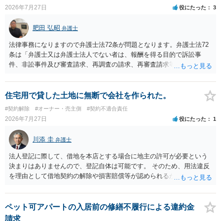
大家さんが契約違反を口実に、将来の更新時に更新料の上乗せを要求
2026年7月27日
役にたった
3
したり、立ち退きを迫る材料に使ったりする可能性は否定できませ
ん。
肥田 弘昭
弁護士
法律事務になりますので弁護士法72条が問題となります。弁護士法72
条は「弁護士又は弁護士法人でない者は、報酬を得る目的で訴訟事
件、非訟事件及び審査請求、再調査の請求、再審査請求等行政庁に対
する不服申立事件その他一般の法律事件に関して鑑定、代理、仲裁若
しくは和解その他の法律事務を取り扱い、又はこれらの周旋をするこ
とを業とすることができない。ただし、この法律又は他の法律に別段
住宅用で貸した土地に無断で会社を作られた。
の定めがある場合は、この限りでない。」とのことから、報酬を得る
#契約解除
#オーナー・売主側
#契約不適合責任
目的がないのであれば適法です。なぜなら、弁護士法72条に違反しな
2026年7月27日
役にたった
1
いのであれば、委任については無償で委任者が受任者に委任できるか
らです。ご参考にしてください。
川添 圭
弁護士
法人登記に際して、借地を本店とする場合に地主の許可が必要という
決まりはありませんので、登記自体は可能です。 そのため、用法違反
を理由として借地契約の解除や損害賠償等が認められるかどうかが問
題になると思われます。具体的には、「住宅用」というのが、借地人
の建物を住居用に限定する（事業に使用しない）特約があると評価で
きるかどうかが重要でしょう（借地契約締結後に賃借人が建物を店舗
ペット可アパートの入居前の修繕不履行による違約金
に改装したという事案で、住居に限定する特約までは存在しなかった
請求