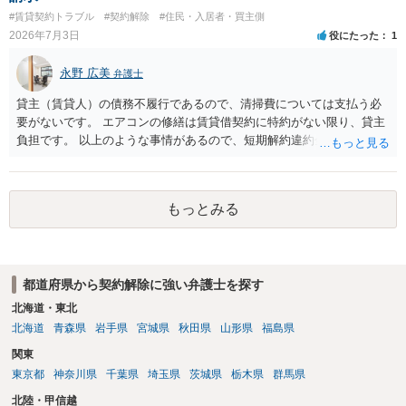
として契約解除を認めなかった裁判例があります）。契約条項の記載
#賃貸契約トラブル
#契約解除
#住民・入居者・買主側
や解釈の問題になりますので、弁護士へ直接相談されることをお勧め
2026年7月3日
役にたった
1
します。
永野 広美
弁護士
貸主（賃貸人）の債務不履行であるので、清掃費については支払う必
要がないです。 エアコンの修繕は賃貸借契約に特約がない限り、貸主
負担です。 以上のような事情があるので、短期解約違約金を支払う必
要はないと反論できる可能性があります。
もっとみる
都道府県から契約解除に強い弁護士を探す
北海道・東北
北海道
青森県
岩手県
宮城県
秋田県
山形県
福島県
関東
東京都
神奈川県
千葉県
埼玉県
茨城県
栃木県
群馬県
北陸・甲信越