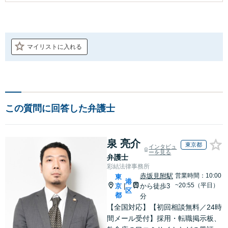
マイリストに入れる
この質問に回答した弁護士
泉 亮介
東京都
インタビュ
ーを見る
弁護士
彩結法律事務所
赤坂見附駅
営業時間：10:00
東
港
~20:55（平日）
京
から徒歩3
|
区
都
分
【全国対応】【初回相談無料／24時
間メール受付】採用・転職掲示板、