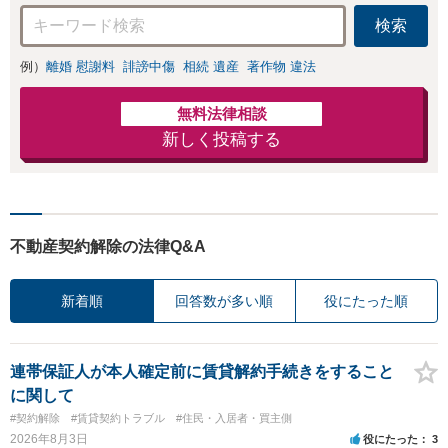
応可：開示請求の
検索
意見照会が来たと
きの対処法、被害
例）
離婚 慰謝料
誹謗中傷
相続 遺産
著作物 違法
者との示談交渉
無料法律相談
新しく投稿する
不動産契約解除の法律Q&A
新着順
回答数が多い順
役にたった順
連帯保証人が本人確定前に賃貸解約手続きをすること
に関して
#契約解除
#賃貸契約トラブル
#住民・入居者・買主側
2026年8月3日
役にたった
3