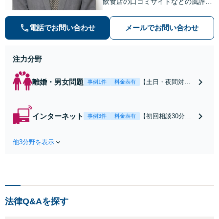
飲食店の口コミサイトなどの風評被
害対策など実績あり！【刑事】犯罪
の種類を問わず相談可。可能な限り
電話でお問い合わせ
メールでお問い合わせ
早期対応で駆けつけサポート【労
働】不当解雇・残業代請求はおまか
せください
注力分野
離婚・男女問題
【土日・夜間対応
事例1件
料金表有
可】【初回相談30
分無料】「相手方
から書面を提示さ
インターネット
【初回相談30分無
事例3件
料金表有
れたら、サインす
料】状況に応じて
る前にご相談を」
手段を使い分け、
経験豊富な弁護士
他3分野を表示
適切な方法で投稿
が全力で交渉にあ
の削除・発信者情
たります！相手方
報開示請求をおこ
と直接話す精神的
ないます「企業や
負担を軽減「弁護
お店の風評被害対
士の交渉で慰謝料
策／売り上げ低下
金額アップ／減額
法律Q&Aを探す
防止のために尽
交渉も対応可」
力」加害者側の対
【完全個室対応】