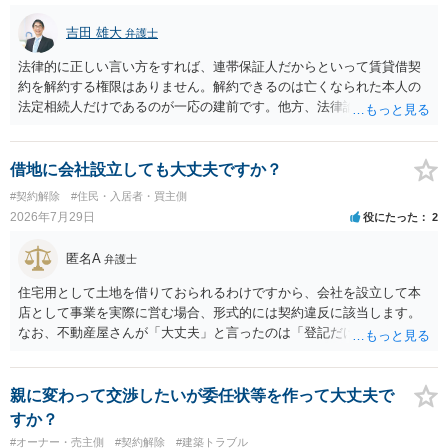
吉田 雄大
弁護士
法律的に正しい言い方をすれば、連帯保証人だからといって賃貸借契
約を解約する権限はありません。解約できるのは亡くなられた本人の
法定相続人だけであるのが一応の建前です。他方、法律論はさてお
き、事実上であれ明渡が完了すれば賃貸人としてはそれ以上のことを
する動機づけがなくなります。 今回進められつつある手続はあくまで
も、建物を賃貸人に一日も早く明け渡すための便宜的方法として理解
借地に会社設立しても大丈夫ですか？
するのが良いと思います。またその方法で進めた方が、連帯保証人で
#契約解除
#住民・入居者・買主側
あるお知り合いさんにとっても、自身の経済的負担を最小限に食い止
2026年7月29日
役にたった
2
められるため望ましいやり方だといえます。
匿名A
弁護士
住宅用として土地を借りておられるわけですから、会社を設立して本
店として事業を実際に営む場合、形式的には契約違反に該当します。
なお、不動産屋さんが「大丈夫」と言ったのは「登記だけなら実務上
トラブルになることは少ない」という経験則に基づいたものと推測さ
れますが、これは法的な保証ではありません。 ただ、解除まで認めら
れるかどうかについては信頼関係が破壊されたかどうかで判断されま
親に変わって交渉したいが委任状等を作って大丈夫で
すので、建物を事務所・店舗用に大きく改築する等までなさらない限
すか？
り、リスクはそれほど大きくないかもしれません。 しかしそれでも、
#オーナー・売主側
#契約解除
#建築トラブル