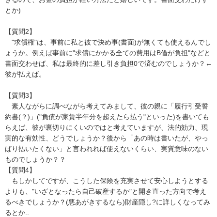
とか)

【質問2】

　"求償権"は、事前に私と彼で決め事(書面)が無くても使えるんでし
ょうか。例えば事前に"求償にかかる全ての費用はB借が負担"などと
書面交わせば、私は最終的に差し引き負担0で済むのでしょうか？←
彼が払えば。

【質問3】

　素人ながらに調べながら考えてみまして、彼の親に「履行引受誓
約書(？)」("負債が家賃半年分を超えたら払う"といった)を書いても
らえば、彼が裏切りにくいのではと考えていますが、法的効力、現
実的な有効性、どうでしょうか？後から「あの時は書いたが、やっ
ぱり払いたくない」と言われれば使えないくらい、実質意味のない
ものでしょうか？？

【質問4】

　もしかしてですが、こうした保険を充実させて安心しようとする
よりも、"いざとなったら自己破産するか"と開き直った方向で考え
るべきでしょうか？(悪あがきするなら)財産隠し?に詳しくなってみ
るとか..
