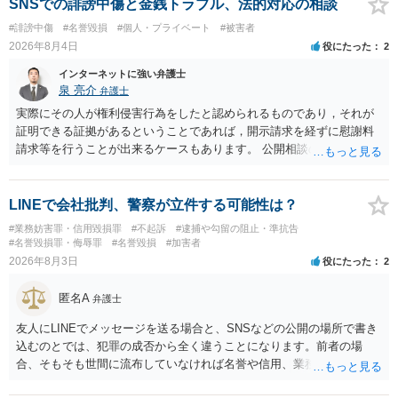
般論として抽象化されて回答に織り込まれる可能性が生じるにすぎま
SNSでの誹謗中傷と金銭トラブル、法的対応の相談
せんので、その情報自体が、秘密情報に当たるとは思えませんし、名
#誹謗中傷
#名誉毀損
#個人・プライベート
#被害者
誉棄損として、個人や会社に対する誹謗中傷の不特定多数への公開に
2026年8月4日
役にたった
2
当たるとも思われません。 もちろん、誰がその内容をｃｈａｔｇｐｔ
に入力したかも第三者にしられることはないので、個人や会社の特定
インターネットに強い弁護士
をせずに書き込んだことで（おそらく特定して書き込んだとして
泉 亮介
弁護士
も）、相談者さんが刑事民事の責任に問われることはないでしょう。
実際にその人が権利侵害行為をしたと認められるものであり，それが
私見ながらご参考まで。
証明できる証拠があるということであれば，開示請求を経ずに慰謝料
請求等を行うことが出来るケースもあります。 公開相談の場では回答
は難しいかと思われますので，お手持ちの証拠資料を持参の上弁護士
に個別に相談されると良いでしょう。
LINEで会社批判、警察が立件する可能性は？
#業務妨害罪・信用毀損罪
#不起訴
#逮捕や勾留の阻止・準抗告
#名誉毀損罪・侮辱罪
#名誉毀損
#加害者
2026年8月3日
役にたった
2
匿名A
弁護士
友人にLINEでメッセージを送る場合と、SNSなどの公開の場所で書き
込むのとでは、犯罪の成否から全く違うことになります。前者の場
合、そもそも世間に流布していなければ名誉や信用、業務にかかる犯
罪は成立しないことになります。