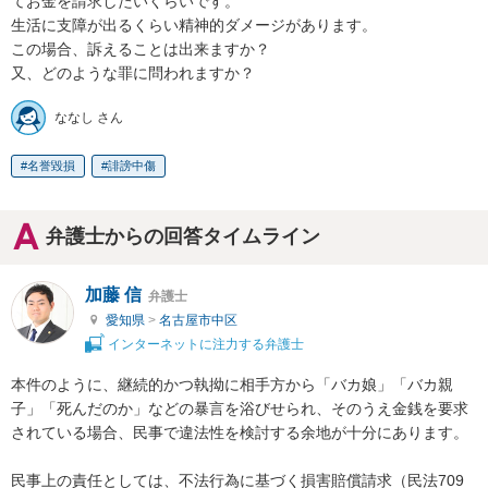
てお金を請求したいくらいです。

生活に支障が出るくらい精神的ダメージがあります。

この場合、訴えることは出来ますか？

又、どのような罪に問われますか？
ななし さん
名誉毀損
誹謗中傷
弁護士からの回答タイムライン
加藤 信
弁護士
愛知県
>
名古屋市中区
インターネットに注力する弁護士
本件のように、継続的かつ執拗に相手方から「バカ娘」「バカ親
子」「死んだのか」などの暴言を浴びせられ、そのうえ金銭を要求
されている場合、民事で違法性を検討する余地が十分にあります。

民事上の責任としては、不法行為に基づく損害賠償請求（民法709