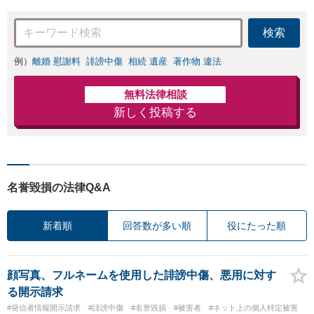
対応も得意
検索
例）
離婚 慰謝料
誹謗中傷
相続 遺産
著作物 違法
無料法律相談
新しく投稿する
名誉毀損の法律Q&A
新着順
回答数が多い順
役にたった順
顔写真、フルネームを使用した誹謗中傷、悪用に対す
る開示請求
#発信者情報開示請求
#誹謗中傷
#名誉毀損
#被害者
#ネット上の個人特定被害