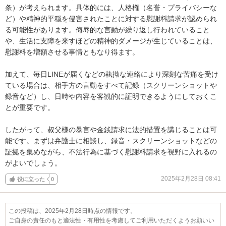
条）が考えられます。具体的には、人格権（名誉・プライバシーな
ど）や精神的平穏を侵害されたことに対する慰謝料請求が認められ
る可能性があります。侮辱的な言動が繰り返し行われていること
や、生活に支障を来すほどの精神的ダメージが生じていることは、
慰謝料を増額させる事情ともなり得ます。

加えて、毎日LINEが届くなどの執拗な連絡により深刻な苦痛を受け
ている場合は、相手方の言動をすべて記録（スクリーンショットや
録音など）し、日時や内容を客観的に証明できるようにしておくこ
とが重要です。

したがって、叔父様の暴言や金銭請求に法的措置を講じることは可
能です。まずは弁護士に相談し、録音・スクリーンショットなどの
証拠を集めながら、不法行為に基づく慰謝料請求を視野に入れるの
がよいでしょう。
2025年2月28日 08:41
役に立った
0
この投稿は、2025年2月28日時点の情報です。
ご自身の責任のもと適法性・有用性を考慮してご利用いただくようお願いい