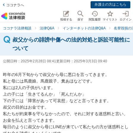
弁護士の方はこちら
ココナラへ
投稿する
探す
閲覧履歴
マイリスト
ログイン
ココナラ法律相談
法律Q&A
インターネットの法律Q&A
名誉毀損の
叔父からの誹謗中傷への法的対処と訴訟可能性に
ついて
公開日時：
2025年2月28日 08:41
更新日時：
2025年3月3日 09:40
昨年の6月下旬からで叔父から母に悪口を言ってきます。

私と母には馬鹿娘、馬鹿親子、糞あほなどです。

私には2人の子供がいます。

上の子には「生きてるんか」「死んだんか」

下の子には「障害があって可哀想」などと言ってきます。

叔父の目的はお金です。

私たちが約束事を守らなかったので、それに対する迷惑料と言い、
お金を払えと言ってきます。

毎日のように叔父から母にLINEが来ていて私たちの方が迷惑料とし