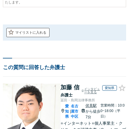
たします。
マイリストに入れる
この質問に回答した弁護士
加藤 信
愛知県
インタビュ
ーを見る
弁護士
冨田・島岡法律事務所
伏見駅
営業時間：10:0
愛
名古
0~18:00（平
知
屋市
から徒歩
|
県
中区
日）
7分
⭐️インターネット⭐️個人事業主・ク