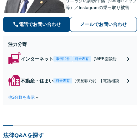
リニックの誹謗中傷（Googleマップ
等）／Instagramの乗っ取り被害回
復【介護・保育施設】誤嚥や転倒な
どの事故対応から法改正・入居者対
電話でお問い合わせ
メールでお問い合わせ
応まで適切に対応【WEB面談対応】
【休日・夜間相談可】
注力分野
インターネット
【WEB面談対
事例12件
料金表有
応】個人事業主・
クリニックの誹謗
中傷に強い／Goo
不動産・住まい
【伏見駅7分】【電話相談
料金表有
gleマップ口コミ
可】【WEB面談対応】山林
削除・発信者情報
や農地を含む様々な不動産
開示請求・Instagr
他2分野を表示
について、行政との交渉か
amアカウント復
ら譲受人との契約書作成ま
旧／カスハラ対策
で一貫してサポートいたし
／インフルエンサ
ます。近隣とのトラブルに
ーもご相談を／To
なっている場合や、解決が
rrent・チケット転
難航している案件でも、ぜ
売等の発信者側の
法律Q&Aを探す
ひご相談ください。