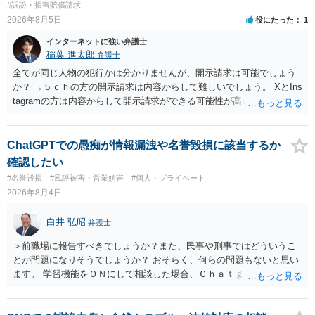
#訴訟・損害賠償請求
2026年8月5日
役にたった
1
インターネットに強い弁護士
稲葉 進太郎
弁護士
全てが同じ人物の犯行かは分かりませんが、開示請求は可能でしょう
か？ →５ｃｈの方の開示請求は内容からして難しいでしょう。 XとIns
tagramの方は内容からして開示請求ができる可能性が高いでしょう。
ただ、アカウントが削除されていると開示請求は失敗する可能性が高
いでしょう。７月中にアカウントが削除されている場合、今から進め
ても失敗する可能性が高いように思われます。 相手を特定できた場
ChatGPTでの愚痴が情報漏洩や名誉毀損に該当するか
合、相手に全ての弁護士費用を負担させることは可能でしょうか？ →
確認したい
訴訟外の交渉で相手方が認めれば負担させることができるでしょう。
#名誉毀損
#風評被害・営業妨害
#個人・プライベート
訴訟で判決となった場合は、実際の弁護士費用が認められる場合と認
2026年8月4日
められない場合があり何ともいえないところでしょう。
白井 弘昭
弁護士
＞前職場に報告すべきでしょうか？また、民事や刑事ではどういうこ
とが問題になりそうでしょうか？ おそらく、何らの問題もないと思い
ます。 学習機能をＯＮにして相談した場合、Ｃｈａｔｇｐｔがｏｐｅ
ｎＡＩに相談内容を蓄積し、他の質問者への何らかの回答の際に参照
する可能性がありますが、個人名や会社名を特定していない限り、一