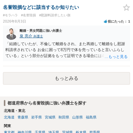
名誉毀損などに該当するか知りたい
#モラハラ
#名誉毀損
#慰謝料請求したい側
2026年8月3日
役にたった
1
離婚・男女問題に強い弁護士
泉 亮介
弁護士
「結婚していたが、不倫して離婚をされ、また再婚して離婚をし慰謝
料請求されている お金に困って8万円で体を売っていると言いふらし
ている」という部分が証拠をもって証明できる場合には名誉権侵害や
プライバシー権侵害等を主張し慰謝料請求ができる可能性はあるでし
ょう。 既に弁護士にご依頼されているとのことですので，依頼中の弁
護士と打ち合わせの末どのように対応するかを決められると良いでし
もっとみる
ょう。
都道府県から名誉毀損に強い弁護士を探す
北海道・東北
北海道
青森県
岩手県
宮城県
秋田県
山形県
福島県
関東
東京都
神奈川県
千葉県
埼玉県
茨城県
栃木県
群馬県