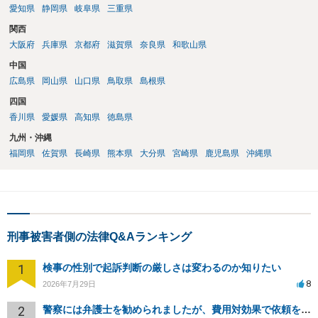
愛知県
静岡県
岐阜県
三重県
関西
大阪府
兵庫県
京都府
滋賀県
奈良県
和歌山県
中国
広島県
岡山県
山口県
鳥取県
島根県
四国
香川県
愛媛県
高知県
徳島県
九州・沖縄
福岡県
佐賀県
長崎県
熊本県
大分県
宮崎県
鹿児島県
沖縄県
刑事被害者側の法律Q&Aランキング
1
検事の性別で起訴判断の厳しさは変わるのか知りたい
8
2026年7月29日
2
警察には弁護士を勧められましたが、費用対効果で依頼をすることを躊躇しています。