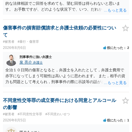
的な法律相談でご回答を求めても、望む回答は得られないと思いま
す。 お手数ですが、どのような状況下で、いつ、だれからどのような
経緯で口座の提供を頼まれ開設したか、それによる詐欺等の収益がど
の程度だと聞いているのかということについて、お近くで詳細な法律
相談を受けられたうえで対処方法を探された方がよいと思われます。
傷害事件の損害賠償請求と弁護士依頼の必要性につい
一般論でいえば、任意取り調べの場合、ＩＣレコーダーを持参して取
て
り調べ内容を録音することは必須だと考えます。
#被害者
#暴行・傷害罪
2026年8月6日
役にたった
2
刑事事件に強い弁護士
泉 亮介
弁護士
全治１０日間の傷害となると，弁護士を入れたとして，弁護士費用で
赤字になってしまう可能性は高いように思われます。 また，相手の資
力も問題として考えられ，刑事事件の際に示談等の話がされなかった
のであれば，資力がなく回収ができないというリスクもあるでしょ
う。
不同意性交等罪の成立要件における同意とアルコール
の影響
#被害者
#不同意性交等罪
#不同意わいせつ
2026年8月5日
役にたった
1