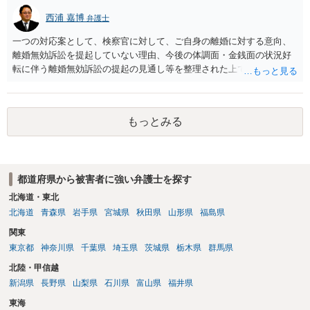
西浦 嘉博
弁護士
一つの対応案として、検察官に対して、ご自身の離婚に対する意向、
離婚無効訴訟を提起していない理由、今後の体調面・金銭面の状況好
転に伴う離婚無効訴訟の提起の見通し等を整理された上で、書面とし
て提出されることを検討されてみてはいかがでしょうか。 少なくとも
検察官の処分判断の際、相談者さんの意向を示す証拠の一つとして位
置づけられる様に思われます。 より詳細についてお聞きになりたい場
もっとみる
合、最寄りの法律事務所での相談を検討ください
都道府県から被害者に強い弁護士を探す
北海道・東北
北海道
青森県
岩手県
宮城県
秋田県
山形県
福島県
関東
東京都
神奈川県
千葉県
埼玉県
茨城県
栃木県
群馬県
北陸・甲信越
新潟県
長野県
山梨県
石川県
富山県
福井県
東海