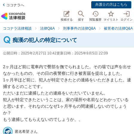
弁護士の方はこちら
ココナラへ
投稿する
探す
閲覧履歴
マイリスト
ログイン
ココナラ法律相談
法律Q&A
刑事事件の法律Q&A
被害者の法律Q&A
痴漢の犯人の特定について
公開日時：
2025年2月27日 10:42
更新日時：
2025年9月5日 22:09
2ヶ月ほど前に電車内で臀部を撫でられました。その場では声を出せ
なかったものの、その日の夜警察に行き被害届を提出しました。

1ヶ月半ほど前に、犯人が特定できたとの連絡をいただきました。逮
捕するとのことです。

ただいまだに逮捕したとの連絡をいただいていません。

犯人が特定できたということは、家の場所や名前などわかっている
と思います。それなのになぜ1ヶ月半もの間逮捕しないのでしょう
か？

もう逮捕してもらえないのでしょうか、、
匿名希望 さん