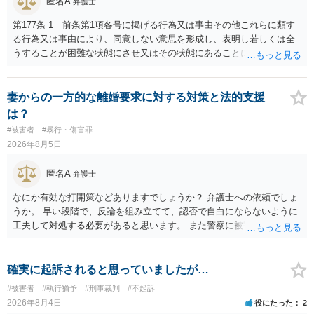
匿名A
弁護士
第177条 1 前条第1項各号に掲げる行為又は事由その他これらに類す
る行為又は事由により、同意しない意思を形成し、表明し若しくは全
うすることが困難な状態にさせ又はその状態にあることに乗じて、性
交、肛門性交、口腔性交又は膣若しくは肛門に身体の一部（陰茎を除
く。）若しくは物を挿入する行為であってわいせつなもの（以下この
条及び第179条第2項において「性交等」という。）をした者は、婚姻
妻からの一方的な離婚要求に対する対策と法的支援
関係の有無にかかわらず、5年以上の有期拘禁刑に処する。 第176条 1
は？
次に掲げる行為又は事由その他これらに類する行為又は事由により、
#被害者
#暴行・傷害罪
同意しない意思を形成し、表明し若しくは全うすることが困難な状態
2026年8月5日
にさせ又はその状態にあることに乗じて、わいせつな行為をした者
は、婚姻関係の有無にかかわらず、6月以上10年以下の拘禁刑に処す
匿名A
弁護士
る。 ③アルコール若しくは薬物を摂取させること又はそれらの影響が
あること。 以上の通りですから、アルコール摂取だけでなく、「同意
なにか有効な打開策などありますでしょうか？ 弁護士への依頼でしょ
しない意思を形成し、表明し若しくは全うすることが困難な状態」で
うか。 早い段階で、反論を組み立てて、認否で自白にならないように
あることが必要です。
工夫して対処する必要があると思います。 また警察に被害届を出すと
して、なんとか受理してもらうための方策などありますでしょうか？
告訴状を作って証拠をそろえて出すことでしょう。
確実に起訴されると思っていましたが…
#被害者
#執行猶予
#刑事裁判
#不起訴
2026年8月4日
役にたった
2