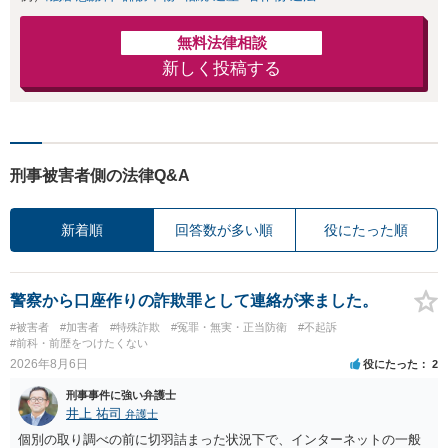
無料法律相談
新しく投稿する
刑事被害者側の法律Q&A
新着順
回答数が多い順
役にたった順
警察から口座作りの詐欺罪として連絡が来ました。
#被害者
#加害者
#特殊詐欺
#冤罪・無実・正当防衛
#不起訴
#前科・前歴をつけたくない
2026年8月6日
役にたった
2
刑事事件に強い弁護士
井上 祐司
弁護士
個別の取り調べの前に切羽詰まった状況下で、インターネットの一般