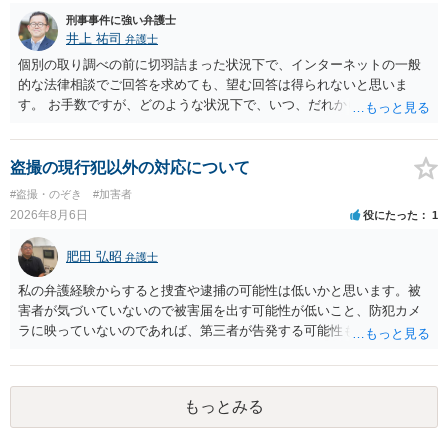
では、本人が再発防止策をいくら述べてもほとんど効果は望めないと
刑事事件に強い弁護士
いうのが実感です。
井上 祐司
弁護士
個別の取り調べの前に切羽詰まった状況下で、インターネットの一般
的な法律相談でご回答を求めても、望む回答は得られないと思いま
す。 お手数ですが、どのような状況下で、いつ、だれからどのような
経緯で口座の提供を頼まれ開設したか、それによる詐欺等の収益がど
の程度だと聞いているのかということについて、お近くで詳細な法律
相談を受けられたうえで対処方法を探された方がよいと思われます。
盗撮の現行犯以外の対応について
一般論でいえば、任意取り調べの場合、ＩＣレコーダーを持参して取
#盗撮・のぞき
#加害者
り調べ内容を録音することは必須だと考えます。
2026年8月6日
役にたった
1
肥田 弘昭
弁護士
私の弁護経験からすると捜査や逮捕の可能性は低いかと思います。被
害者が気づいていないので被害届を出す可能性が低いこと、防犯カメ
ラに映っていないのであれば、第三者が告発する可能性も低いこと、
証拠は削除されていることからです。但し、「電車内で携帯で対面に
座る女性を盗撮(全体像写真1枚と5秒程度の動画)してしまいました。下
着や胸など強調したものではありません。」とありますが、少なくと
もっとみる
も捜査段階では性的姿態等撮影罪の被疑事実で逮捕勾留されるケース
が私の弁護経験では多くなった印象です（最終的には不起訴ないし各