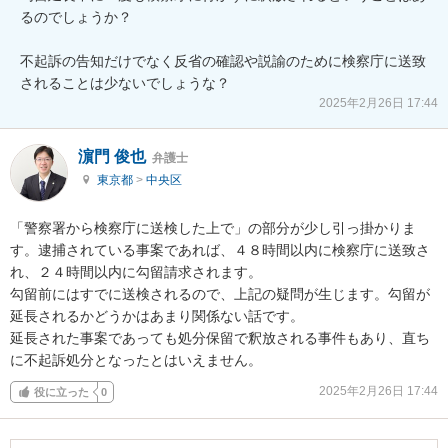
るのでしょうか？

不起訴の告知だけでなく反省の確認や説諭のために検察庁に送致
されることは少ないでしょうな？
2025年2月26日 17:44
濵門 俊也
弁護士
東京都
>
中央区
「警察署から検察庁に送検した上で」の部分が少し引っ掛かりま
す。逮捕されている事案であれば、４８時間以内に検察庁に送致さ
れ、２４時間以内に勾留請求されます。

勾留前にはすでに送検されるので、上記の疑問が生じます。勾留が
延長されるかどうかはあまり関係ない話です。

延長された事案であっても処分保留で釈放される事件もあり、直ち
に不起訴処分となったとはいえません。
2025年2月26日 17:44
役に立った
0