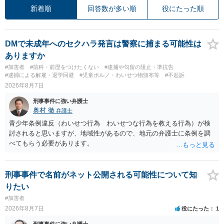
新着順
回答数が多い順
役にたった順
DMで未成年へのセクハラ発言は警察に捕まる可能性は
ありますか
#加害者
#前科・前歴をつけたくない
#逮捕や勾留の阻止・準抗告
#逮捕による解雇・退学回避
#児童ポルノ・わいせつ物頒布等
#不起訴
2026年8月7日
刑事事件に強い弁護士
奥村 徹
弁護士
青少年条例違反（わいせつ行為 わいせつな行為を教える行為）が検
討されると思いますが、地域性があるので、地元の弁護士に条例を調
べてもらう必要があります。
刑事事件で名前がネット公開される可能性について知
りたい
#加害者
2026年8月7日
役にたった
1