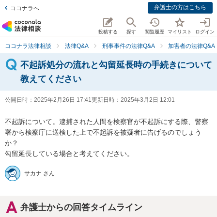
弁護士の方はこちら
ココナラへ
投稿する
探す
閲覧履歴
マイリスト
ログイン
ココナラ法律相談
法律Q&A
刑事事件の法律Q&A
加害者の法律Q&A
不起訴処分の流れと勾留延長時の手続きについて
教えてください
公開日時：
2025年2月26日 17:41
更新日時：
2025年3月2日 12:01
不起訴について。逮捕された人間を検察官が不起訴にする際、警察
署から検察庁に送検した上で不起訴を被疑者に告げるのでしょう
か？

勾留延長している場合と考えてください。
サカナ さん
弁護士からの回答タイムライン