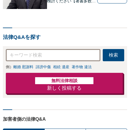
検討ください【著書多数】
【離婚の解決実績300件以
上】心のケアもしながら全
力でサポートします【相続
問題】複雑な遺産分割・相
続放棄・遺留分なども、基
法律Q&Aを探す
本からわかりやすくご説明
します【人形町駅2分】
検索
例）
離婚 慰謝料
誹謗中傷
相続 遺産
著作物 違法
無料法律相談
新しく投稿する
加害者側の法律Q&A