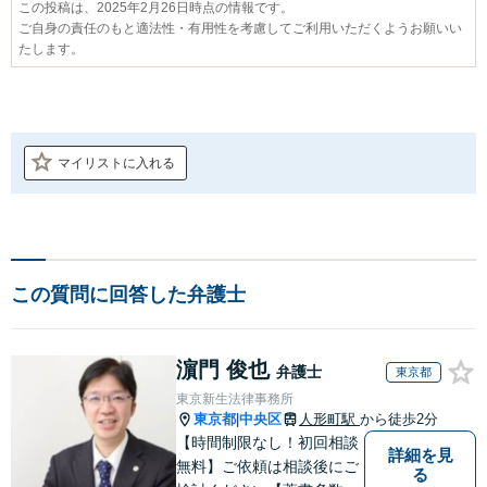
この投稿は、2025年2月26日時点の情報です。
ご自身の責任のもと適法性・有用性を考慮してご利用いただくようお願いい
たします。
マイリストに入れる
この質問に回答した弁護士
濵門 俊也
弁護士
東京都
東京新生法律事務所
東京都
中央区
人形町駅
から徒歩2分
|
【時間制限なし！初回相談
詳細を見
無料】ご依頼は相談後にご
る