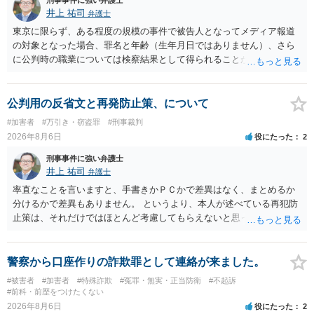
刑事事件に強い弁護士
井上 祐司
弁護士
東京に限らず、ある程度の規模の事件で被告人となってメディア報道
の対象となった場合、罪名と年齢（生年月日ではありません）、さら
に公判時の職業については検察結果として得られることが通常です。
公判用の反省文と再発防止策、について
#加害者
#万引き・窃盗罪
#刑事裁判
2026年8月6日
役にたった
2
刑事事件に強い弁護士
井上 祐司
弁護士
率直なことを言いますと、手書きかＰＣかで差異はなく、まとめるか
分けるかで差異もありません。 というより、本人が述べている再犯防
止策は、それだけではほとんど考慮してもらえないと思った方が良い
です。 提出するのであれば、 ・具体的に自身が受けているプログラム
やカウンセリング・治療の内容 ・利用している再犯防止策（例えば保
護観察所と連携した職業支援の内容や具体的な就労・監督状況） ・監
警察から口座作りの詐欺罪として連絡が来ました。
督者の証言 など、証拠で担保された客観性と実現可能性があるもので
#被害者
#加害者
#特殊詐欺
#冤罪・無実・正当防衛
#不起訴
なければあまり意味がありません。 もともと執行猶予が狙える事案で
#前科・前歴をつけたくない
あれば本人の反省の言葉だけで十分であり、実刑となるか微妙な事案
2026年8月6日
役にたった
2