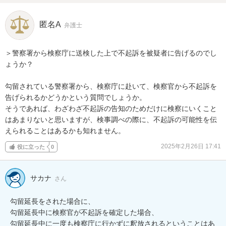
匿名A
弁護士
＞警察署から検察庁に送検した上で不起訴を被疑者に告げるのでし
ょうか？

勾留されている警察署から、検察庁に赴いて、検察官から不起訴を
告げられるかどうかという質問でしょうか。

そうであれば、わざわざ不起訴の告知のためだけに検察にいくこと
はあまりないと思いますが、検事調べの際に、不起訴の可能性を伝
えられることはあるかも知れません。
2025年2月26日 17:41
役に立った
0
サカナ
さん
勾留延長をされた場合に、

勾留延長中に検察官が不起訴を確定した場合、

勾留延長中に一度も検察庁に行かずに釈放されるということはあ