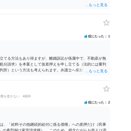
役にたった
1
立てる方法もあり得ますが、離婚訴訟が係属中で、不動産が無
処分請求）を本案として仮差押えを申し立てる（法的には審判
判所）という方法も考えられます。弁護士へ依頼しているので
い。
活費を渡さない
#調停
役にたった
2
は、「給料その他継続的給付に係る債権」への差押だけ（民事
の他」の典型例は家賃請求権）。 このため、残念ながらお答えは否