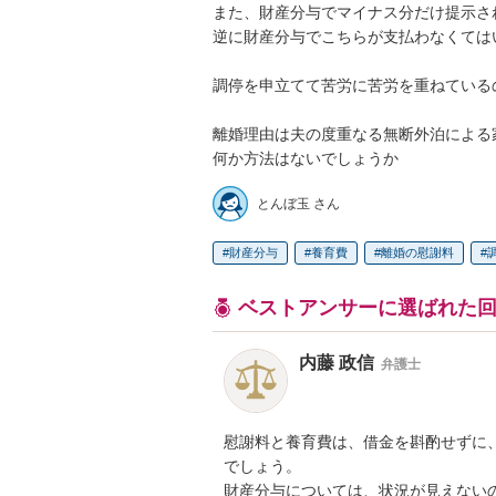
また、財産分与でマイナス分だけ提示され
逆に財産分与でこちらが支払わなくてはい
調停を申立てて苦労に苦労を重ねているの
離婚理由は夫の度重なる無断外泊による家
何か方法はないでしょうか
とんぼ玉 さん
財産分与
養育費
離婚の慰謝料
ベストアンサーに選ばれた
内藤 政信
弁護士
慰謝料と養育費は、借金を斟酌せずに、
でしょう。

財産分与については、状況が見えないの