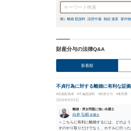
例）
離婚 慰謝料
誹謗中傷
相続 遺産
著作物
財産分与の法律Q&A
新着順
不貞行為に対する離婚に有利な証拠
#有責配偶者
#不倫慰謝料
#財産分与
#養育費
2026年8月5日
離婚・男女問題に強い弁護士
白井 弘昭
弁護士
＞こちらに有利に離婚するには、どのよう
オのやり取りだけでなく、ホテルに行った