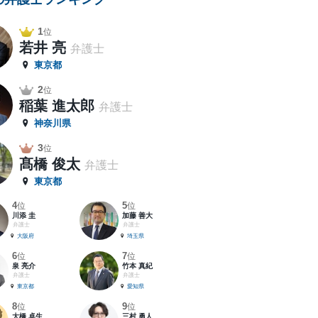
1
位
若井 亮
弁護士
東京都
2
位
稲葉 進太郎
弁護士
神奈川県
3
位
髙橋 俊太
弁護士
東京都
4
5
位
位
川添 圭
加藤 善大
弁護士
弁護士
大阪府
埼玉県
6
7
位
位
泉 亮介
竹本 真紀
弁護士
弁護士
東京都
愛知県
8
9
位
位
大橋 卓生
三村 勇人