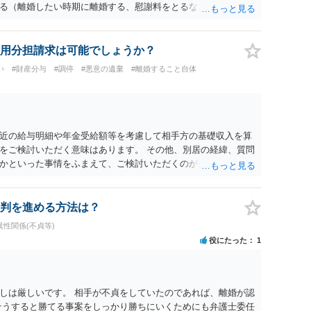
る（離婚したい時期に離婚する、慰謝料をとるなど）ことがで
、長期間同居を続けると、不貞を許したとの評価につながる場合
、ご参考まで。
用分担請求は可能でしょうか？
い
#財産分与
#調停
#悪意の遺棄
#離婚すること自体
近の給与明細や年金受給額等を考慮して相手方の基礎収入を算
をご検討いただく意味はあります。 その他、別居の経緯、質問
かといった事情をふまえて、ご検討いただくのが良いかと思い
判を進める方法は？
異性関係(不貞等)
役にたった
1
しは厳しいです。 相手が不貞をしていたのであれば、離婚が認
そうすると勝てる事案をしっかり勝ちにいくためにも弁護士委任