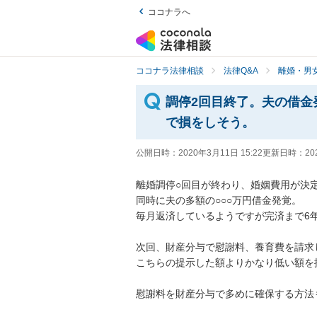
ココナラへ
ココナラ法律相談
法律Q&A
離婚・男
調停2回目終了。夫の借金
で損をしそう。
公開日時：
2020年3月11日 15:22
更新日時：
20
離婚調停○回目が終わり、婚姻費用が決定し
同時に夫の多額の○○○万円借金発覚。

毎月返済しているようですが完済まで6年近
次回、財産分与で慰謝料、養育費を請求し
こちらの提示した額よりかなり低い額を提示
慰謝料を財産分与で多めに確保する方法もあ