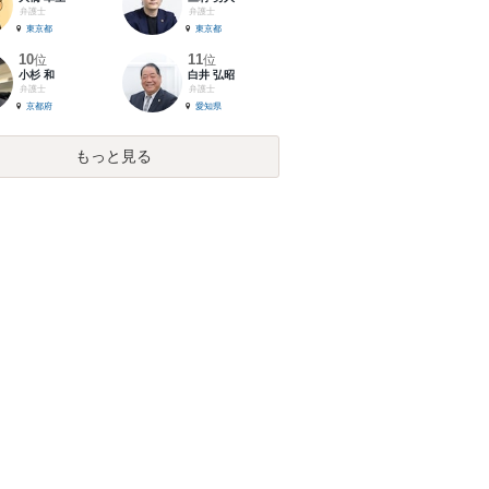
弁護士
弁護士
東京都
東京都
10
11
位
位
小杉 和
白井 弘昭
弁護士
弁護士
京都府
愛知県
もっと見る