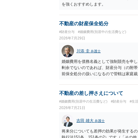
を強くおすすめします。
不動産の財産保全処分
#財産分与
#婚姻費用(別居中の生活費など)
2026年7月29日
川添 圭
弁護士
婚姻費用を債務名義として強制競売を申し
剰余でないのであれば、財産分与（の附帯
前保全処分の扱いになるので管轄は家庭裁
あれば、担当弁護士とよく相談してくださ
不動産の差し押さえについて
#婚姻費用(別居中の生活費など)
#財産分与
#生
2026年7月21日
吉田 雄大
弁護士
将来分についても差押の効果が発生するの
執行法151条、151条の2）です（「そ