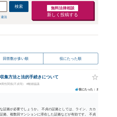
検索
無料法律相談
新しく投稿する
 違法
回答数が多い順
役にたった順
収集方法と法的手続きについて
#異性関係(不貞等)
#離婚協議
役にたった
2
な証拠が必要でしょうか。 不貞の証拠としては、ライン、カカ
証拠、複数回マンションに滞在した証拠などが有効です。 不貞