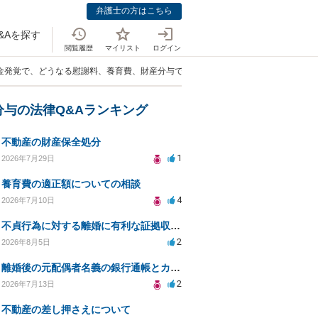
弁護士の方はこちら
&Aを探す
閲覧履歴
マイリスト
ログイン
借金発覚で、どうなる慰謝料、養育費、財産分与で損をしそう。」
分与の法律Q&Aランキング
不動産の財産保全処分
1
2026年7月29日
養育費の適正額についての相談
4
2026年7月10日
不貞行為に対する離婚に有利な証拠収集方法と法的手続きについて
2
2026年8月5日
離婚後の元配偶者名義の銀行通帳とカードの処分方法について
2
2026年7月13日
不動産の差し押さえについて