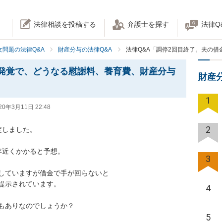
法律相談を投稿する
弁護士を探す
法律Q
女問題の法律Q&A
財産分与の法律Q&A
法律Q&A「調停2回目終了。夫の
発覚で、どうなる慰謝料、養育費、財産分与
財産
1
20年3月11日 22:48
2
ました。

くかかると予想。

3
ていますが借金で手が回らないと

されています。

4
りなのでしょうか？

5