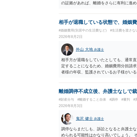
の証拠があれば、離婚をさらに有利に進め
きると思われます。 ただし、不貞発覚後
がありますので、ご注意ください。 以上
相手が退職している状態で、婚姻費
#婚姻費用(別居中の生活費など)
#生活費を渡さな
2026年8月2日
外山 大地
弁護士
相手方が退職をしていたとしても、通常直
定することになるため、婚姻費用分担請求
者様の年収、監護されているお子様がいる
ます。
離婚調停不成立後、弁護士なしで裁
#財産分与
#離婚すること自体
#調停
#審判
#
2026年8月3日
鬼沢 健士
弁護士
調停ならまだしも、訴訟となると弁護士な
められる可能性はかなり高いでしょう。 