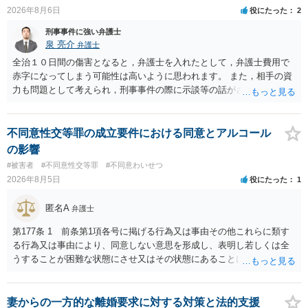
2026年8月6日
役にたった
2
刑事事件に強い弁護士
泉 亮介
弁護士
全治１０日間の傷害となると，弁護士を入れたとして，弁護士費用で
赤字になってしまう可能性は高いように思われます。 また，相手の資
力も問題として考えられ，刑事事件の際に示談等の話がされなかった
のであれば，資力がなく回収ができないというリスクもあるでしょ
う。
不同意性交等罪の成立要件における同意とアルコール
の影響
#被害者
#不同意性交等罪
#不同意わいせつ
2026年8月5日
役にたった
1
匿名A
弁護士
第177条 1 前条第1項各号に掲げる行為又は事由その他これらに類す
る行為又は事由により、同意しない意思を形成し、表明し若しくは全
うすることが困難な状態にさせ又はその状態にあることに乗じて、性
交、肛門性交、口腔性交又は膣若しくは肛門に身体の一部（陰茎を除
く。）若しくは物を挿入する行為であってわいせつなもの（以下この
条及び第179条第2項において「性交等」という。）をした者は、婚姻
妻からの一方的な離婚要求に対する対策と法的支援