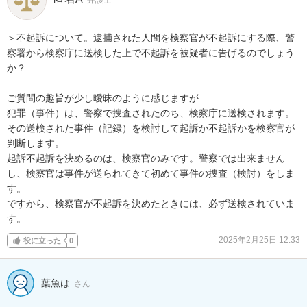
弁護士
＞不起訴について。逮捕された人間を検察官が不起訴にする際、警
察署から検察庁に送検した上で不起訴を被疑者に告げるのでしょう
か？

ご質問の趣旨が少し曖昧のように感じますが

犯罪（事件）は、警察で捜査されたのち、検察庁に送検されます。
その送検された事件（記録）を検討して起訴か不起訴かを検察官が
判断します。

起訴不起訴を決めるのは、検察官のみです。警察では出来ません
し、検察官は事件が送られてきて初めて事件の捜査（検討）をしま
す。

ですから、検察官が不起訴を決めたときには、必ず送検されていま
す。
2025年2月25日 12:33
役に立った
0
葉魚は
さん