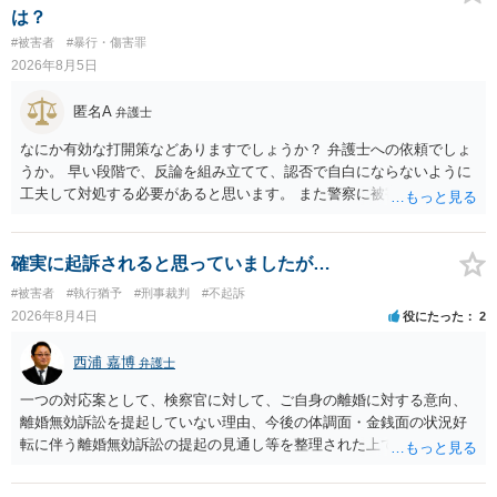
関係の有無にかかわらず、5年以上の有期拘禁刑に処する。 第176条 1
は？
次に掲げる行為又は事由その他これらに類する行為又は事由により、
#被害者
#暴行・傷害罪
同意しない意思を形成し、表明し若しくは全うすることが困難な状態
2026年8月5日
にさせ又はその状態にあることに乗じて、わいせつな行為をした者
は、婚姻関係の有無にかかわらず、6月以上10年以下の拘禁刑に処す
匿名A
弁護士
る。 ③アルコール若しくは薬物を摂取させること又はそれらの影響が
あること。 以上の通りですから、アルコール摂取だけでなく、「同意
なにか有効な打開策などありますでしょうか？ 弁護士への依頼でしょ
しない意思を形成し、表明し若しくは全うすることが困難な状態」で
うか。 早い段階で、反論を組み立てて、認否で自白にならないように
あることが必要です。
工夫して対処する必要があると思います。 また警察に被害届を出すと
して、なんとか受理してもらうための方策などありますでしょうか？
告訴状を作って証拠をそろえて出すことでしょう。
確実に起訴されると思っていましたが…
#被害者
#執行猶予
#刑事裁判
#不起訴
2026年8月4日
役にたった
2
西浦 嘉博
弁護士
一つの対応案として、検察官に対して、ご自身の離婚に対する意向、
離婚無効訴訟を提起していない理由、今後の体調面・金銭面の状況好
転に伴う離婚無効訴訟の提起の見通し等を整理された上で、書面とし
て提出されることを検討されてみてはいかがでしょうか。 少なくとも
検察官の処分判断の際、相談者さんの意向を示す証拠の一つとして位