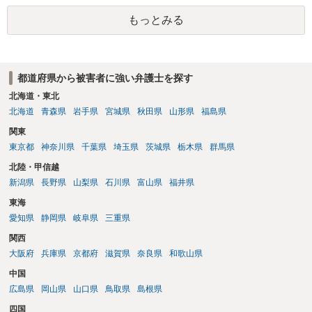
置づけられる様に思われます。 より詳細についてお聞きになりたい場
もっとみる
合、最寄りの法律事務所での相談を検討ください
都道府県から被害者に強い弁護士を探す
北海道・東北
北海道
青森県
岩手県
宮城県
秋田県
山形県
福島県
関東
東京都
神奈川県
千葉県
埼玉県
茨城県
栃木県
群馬県
北陸・甲信越
新潟県
長野県
山梨県
石川県
富山県
福井県
東海
愛知県
静岡県
岐阜県
三重県
関西
大阪府
兵庫県
京都府
滋賀県
奈良県
和歌山県
中国
広島県
岡山県
山口県
鳥取県
島根県
四国