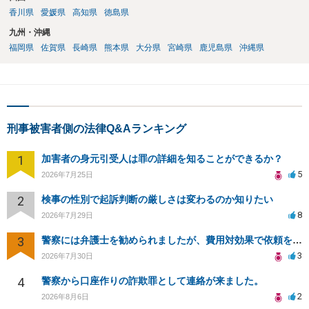
香川県
愛媛県
高知県
徳島県
九州・沖縄
福岡県
佐賀県
長崎県
熊本県
大分県
宮崎県
鹿児島県
沖縄県
刑事被害者側の法律Q&Aランキング
1
加害者の身元引受人は罪の詳細を知ることができるか？
5
2026年7月25日
2
検事の性別で起訴判断の厳しさは変わるのか知りたい
8
2026年7月29日
3
警察には弁護士を勧められましたが、費用対効果で依頼をすることを躊躇しています。
3
2026年7月30日
4
警察から口座作りの詐欺罪として連絡が来ました。
2
2026年8月6日