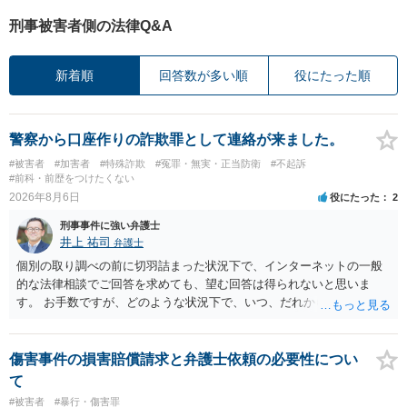
刑事被害者側の法律Q&A
新着順
回答数が多い順
役にたった順
警察から口座作りの詐欺罪として連絡が来ました。
#被害者
#加害者
#特殊詐欺
#冤罪・無実・正当防衛
#不起訴
#前科・前歴をつけたくない
2026年8月6日
役にたった
2
刑事事件に強い弁護士
井上 祐司
弁護士
個別の取り調べの前に切羽詰まった状況下で、インターネットの一般
的な法律相談でご回答を求めても、望む回答は得られないと思いま
す。 お手数ですが、どのような状況下で、いつ、だれからどのような
経緯で口座の提供を頼まれ開設したか、それによる詐欺等の収益がど
の程度だと聞いているのかということについて、お近くで詳細な法律
相談を受けられたうえで対処方法を探された方がよいと思われます。
傷害事件の損害賠償請求と弁護士依頼の必要性につい
一般論でいえば、任意取り調べの場合、ＩＣレコーダーを持参して取
て
り調べ内容を録音することは必須だと考えます。
#被害者
#暴行・傷害罪