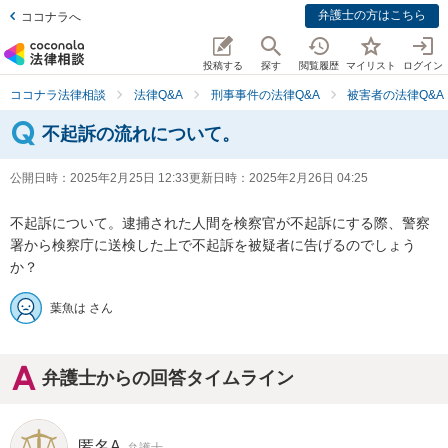
弁護士の方はこちら
ココナラへ
投稿する
探す
閲覧履歴
マイリスト
ログイン
ココナラ法律相談
法律Q&A
刑事事件の法律Q&A
被害者の法律Q&A
不起訴の流れについて。
公開日時：
2025年2月25日 12:33
更新日時：
2025年2月26日 04:25
不起訴について。逮捕された人間を検察官が不起訴にする際、警察
署から検察庁に送検した上で不起訴を被疑者に告げるのでしょう
か？
葉魚は さん
弁護士からの回答タイムライン
匿名A