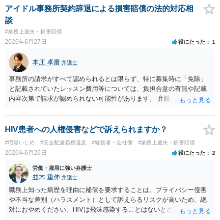
に追加で発生した合理的費用であれば、損害として主張される可能性
アイドル事務所契約辞退による損害賠償の法的対応相
があります。 もっとも、運営側の請求額がそのまま認められるわけで
談
はありません。各費目について、具体的な損害、金額、辞退との因果
#業務上過失・損害賠償
関係を示す必要があります。特に「レッスン費用無料」と表示されて
2026年6月27日
役にたった
1
いた場合、辞退後に講師代やスタジオ代を当然に全額請求できるかは
慎重な検討が必要です。 また「家庭の事情」が正当な辞退理由になる
本庄 卓磨
弁護士
かは、その具体的内容によります。介護、転居、健康問題など、活動
継続が客観的に困難といえる事情があるかが重要です。 未成年であれ
事務所の請求がすべて認められるとは限らず、特に募集時に「免除」
ば、契約時に親権者の同意があったか、契約期間・活動義務・中途辞
と記載されていたレッスン費用等については、負担合意の有無や記載
退時の扱いについて親権者に説明されていたかも確認すべきです。 現
内容次第で請求が認められない可能性があります。 弁護士対応を示唆
時点では、安易に支払義務を認めず、契約書、募集記事、LINE等を保
されている状況ですので、ご自身で対応する前にお早めに弁護士にご
存したうえで、請求費目、金額、根拠資料の明示を求めるのがよいと
相談されることをおすすめします。
思います。回答前に弁護士へ相談することをおすすめします。
HIV患者への人権侵害などで訴えられますか？
#職場いじめ
#安全配慮義務違反
#経営者・会社側
#業務上過失・損害賠償
2026年6月26日
役にたった
2
労働・雇用に強い弁護士
並木 重伸
弁護士
職務上知った病歴を理由に補償を要求することは、プライバシー侵害
や不当な差別（ハラスメント）として訴えらるリスクが高いため、絶
対におやめください。HIVは飛沫感染することはないとされています。
どうしても気になる場合は、病名等は一切出さず、咳が多いことなど