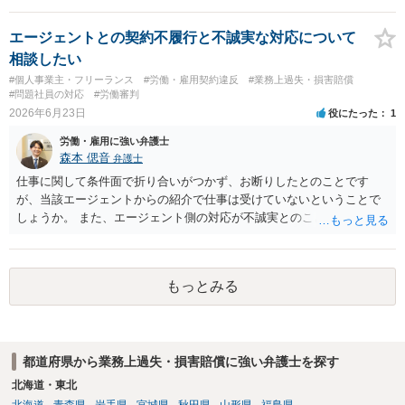
について、一般的な衛生問題として会社に相談されることをお勧めし
ます。
エージェントとの契約不履行と不誠実な対応について
相談したい
#個人事業主・フリーランス
#労働・雇用契約違反
#業務上過失・損害賠償
#問題社員の対応
#労働審判
2026年6月23日
役にたった
1
労働・雇用に強い弁護士
森本 偲音
弁護士
仕事に関して条件面で折り合いがつかず、お断りしたとのことです
が、当該エージェントからの紹介で仕事は受けていないということで
しょうか。 また、エージェント側の対応が不誠実とのことですが、具
体的内容をお聞きしない限りは判断することは難しいと思います。 ま
ずは最寄りの法律事務所にご相談されてはいかがでしょうか。
もっとみる
都道府県から業務上過失・損害賠償に強い弁護士を探す
北海道・東北