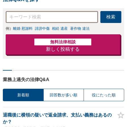
にまずはお気軽に
ご相談を。
検索
例）
離婚 慰謝料
誹謗中傷
相続 遺産
著作物 違法
無料法律相談
新しく投稿する
業務上過失の法律Q&A
新着順
回答数が多い順
役にたった順
退職後に横領の疑いで返金請求、支払い義務はあるの
か？