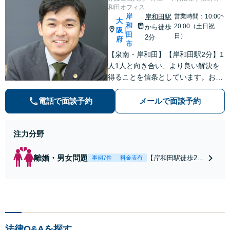
和田オフィス
岸
岸和田駅
営業時間：10:00~
大
和
20:00（土日祝
から徒歩
阪
|
田
日）
2分
府
市
【泉南・岸和田】【岸和田駅2分】1
人1人と向き合い、より良い解決を
得ることを信条としています。お気
軽にご相談下さい。
電話で面談予約
メールで面談予約
注力分野
離婚・男女問題
【岸和田駅徒歩2
事例7件
料金表有
分】【土日夜間対
応】【スピーディ
な対応】【納得の
料金体系】で安心
してご依頼頂ける
よう努めておりま
法律Q&Aを探す
す。一人で悩まず