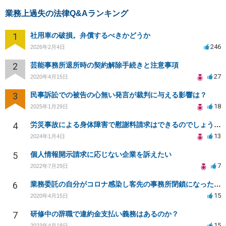
業務上過失の法律Q&Aランキング
1
社用車の破損。弁償するべきかどうか
246
2026年2月4日
2
芸能事務所退所時の契約解除手続きと注意事項
27
2020年4月15日
3
民事訴訟での被告の心無い発言が裁判に与える影響は？
18
2025年1月29日
4
労災事故による身体障害で慰謝料請求はできるのでしょうか？
13
2024年1月4日
5
個人情報開示請求に応じない企業を訴えたい
7
2022年7月29日
6
業務委託の自分がコロナ感染し客先の事務所閉鎖になったら損害賠償請求されますか？
15
2020年4月15日
7
研修中の辞職で違約金支払い義務はあるのか？
15
2023年4月18日