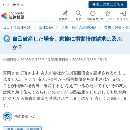
弁護士の方はこちら
ココナラへ
投稿する
探す
閲覧履歴
マイリスト
ログイン
ココナラ法律相談
法律Q&A
労働・雇用の法律Q&A
業務上過失・損
自己破産した場合、家族に損害賠償請求は及ぶ
か？
公開日時：
2025年2月22日 13:53
更新日時：
2025年2月23日 15:45
質問させて頂きます 友人が会社から損害賠償金を請求されるかもし
れません。 そこで 友人が会社から損害賠償金を請求されて 支払う
ことが困難の場合自己破産すると 考えているみたいですが その友人
は親と弟で住んでるらしいのですが 自己破産をしたとしても親や弟
に 会社から損害賠償金を請求されてしまうのか？ 宜しくお願いしま
す。
匿名希望 さん
業務上過失・損害賠償