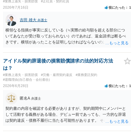
#業務上過失・損害賠償
#正社員・契約社員
2026年7月16日
役にたった
1
吉田 雄大
弁護士
横領なる指摘が事実に反している（≒実際の給与額を超える部分につ
いてあなたが受け取っておられない）のであれば、返金請求は断るべ
きです。横領があったことを証明しなければならないのは会社側なの
で、あなたが証明をする必要はありません。
アイドル契約辞退後の損害賠償請求の法的対応方法
は？
#業務上過失・損害賠償
#労働・雇用契約違反
#業務委託契約
#退職理由(自己都合・会社都合)
2026年6月28日
役にたった
1
匿名A
弁護士
契約書の内容を確認する必要がありますが、契約期間中にメンバーと
して活動する義務がある場合、デビュー前であっても、一方的な辞退
は契約違反・債務不履行に当たる可能性があります。 そのため、運営
側に損害賠償請求の余地が全くないとはいえません。新メンバー募集
費用、ライブ準備費用、レッスン関係費用なども、辞退によって実際