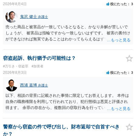
2026年8月4日
役にたった
3
鬼沢 健士
弁護士
売った商品と被害品が一致しているとなると、かなり弁解が苦しいで
しょうが、 被害品は指輪ですから一致しないはずです。 被害の裏付け
ができなければ無実であることはわかってもらえるはずです。
窃盗起訴、執行猶予の可能性は？
#万引き・窃盗罪
#加害者
2026年8月3日
役にたった
3
西浦 嘉博
弁護士
以下、相談の背景に記載された事情に限定してお答えします。 本件は
自身の職務権限を利用して行われており、犯行態様は悪質と評価され
得ます。 余罪の存在から、複数回の窃取行為を行っていたことも悪質
性に加味されます。 また、被害額も窃盗事案としては多額の部類に入
ると思われます。 他方、余罪を含めた全額を弁済していることは、被
害者の経済的損害の回復として有利に斟酌されます。 また、前科前歴
警察から窃盗の件で呼び出し、財布返却で自首すべき
を有しないことも、規範意識が鈍磨しきっているとまでは言えず、有
か？