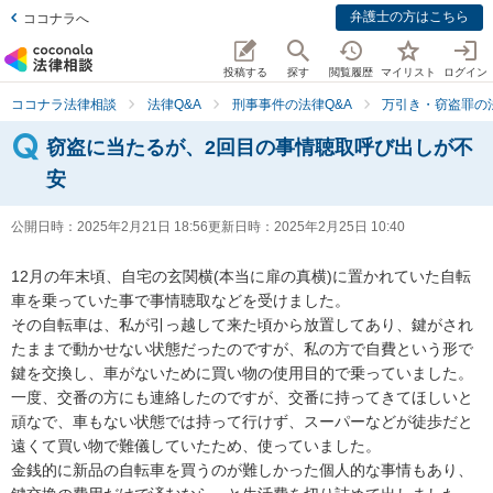
弁護士の方はこちら
ココナラへ
投稿する
探す
閲覧履歴
マイリスト
ログイン
ココナラ法律相談
法律Q&A
刑事事件の法律Q&A
万引き・窃盗罪の法
窃盗に当たるが、2回目の事情聴取呼び出しが不
安
公開日時：
2025年2月21日 18:56
更新日時：
2025年2月25日 10:40
12月の年末頃、自宅の玄関横(本当に扉の真横)に置かれていた自転
車を乗っていた事で事情聴取などを受けました。

その自転車は、私が引っ越して来た頃から放置してあり、鍵がされ
たままで動かせない状態だったのですが、私の方で自費という形で
鍵を交換し、車がないために買い物の使用目的で乗っていました。

一度、交番の方にも連絡したのですが、交番に持ってきてほしいと
頑なで、車もない状態では持って行けず、スーパーなどが徒歩だと
遠くて買い物で難儀していたため、使っていました。

金銭的に新品の自転車を買うのが難しかった個人的な事情もあり、