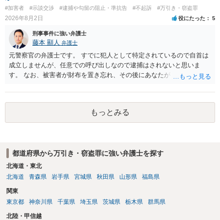
利な点です。 その他、家族の監督等の情状証拠を適切に提出すること
#加害者
#示談交渉
#逮捕や勾留の阻止・準抗告
#不起訴
#万引き・窃盗罪
で、私見ですが、執行猶予判決を視野に入れることが可能な事案と思
2026年8月2日
役にたった
5
われます。 上記、一つの意見として参考ください。
刑事事件に強い弁護士
藤本 顯人
弁護士
元警察官の弁護士です。 すでに犯人として特定されているので自首は
成立しませんが、任意での呼び出しなので逮捕はされないと思いま
す。 なお、被害者が財布を置き忘れ、その後にあなたがトイレに入
り、再び被害者がトイレに戻ったら財布が無かったような事情がある
と言い逃れはかなり厳しいものと思います。
もっとみる
都道府県から万引き・窃盗罪に強い弁護士を探す
北海道・東北
北海道
青森県
岩手県
宮城県
秋田県
山形県
福島県
関東
東京都
神奈川県
千葉県
埼玉県
茨城県
栃木県
群馬県
北陸・甲信越