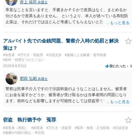
井上 祐司
弁護士
率直なことを言いますと、手書きかＰＣかで差異はなく、まとめるか
分けるかで差異もありません。 というより、本人が述べている再犯防
止策は、それだけではほとんど考慮してもらえないと思った方が良い
です。 提出するのであれば、 ・具体的に自身が受けているプログラム
やカウンセリング・治療の内容 ・利用している再犯防止策（例えば保
護観察所と連携した職業支援の内容や具体的な就労・監督状況） ・監
アルバイト先での金銭問題、警察介入時の処罰と解決
督者の証言 など、証拠で担保された客観性と実現可能性があるもので
策は？
なければあまり意味がありません。 もともと執行猶予が狙える事案で
#加害者
#万引き・窃盗罪
#示談交渉
#逮捕による解雇・退学回避
あれば本人の反省の言葉だけで十分であり、実刑となるか微妙な事案
#前科・前歴をつけたくない
では、本人が再発防止策をいくら述べてもほとんど効果は望めないと
2026年8月5日
役にたった
1
いうのが実感です。
肥田 弘昭
弁護士
警察は民事不介入ですので示談斡旋のようなことはしません。被害者
にお金を返すかどうか、被害者が受け取るかは当事者間の問題になり
ます。前科なども影響しますが可能性としては窃盗罪ですので、逮捕
勾留や略式起訴などの可能性もあります。ご参考にしてください。
窃盗 執行猶予中 冤罪
#加害者（再犯）
#加害者
#万引き・窃盗罪
#冤罪・無実・正当防衛
#示談交渉
#逮捕や勾留の阻止・準抗告