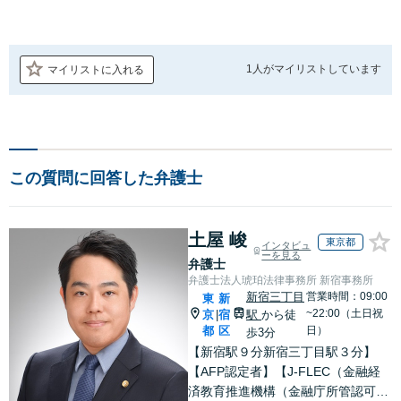
1人が
マイリストしています
マイリストに入れる
この質問に回答した弁護士
土屋 峻
東京都
インタビュ
ーを見る
弁護士
弁護士法人琥珀法律事務所 新宿事務所
新宿三丁目
営業時間：09:00
東
新
~22:00（土日祝
京
宿
駅
から徒
|
都
区
日）
歩3分
【新宿駅９分新宿三丁目駅３分】
【AFP認定者】【J-FLEC（金融経
済教育推進機構（金融庁所管認可法