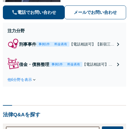
人））認定アドバイザー】依頼者と
真剣に相談し合い、複雑な状況の場
電話でお問い合わせ
メールでお問い合わせ
合は、言葉だけでなく資料を用意
し、依頼者と一緒に問題解決に向け
て可能性を探します。
注力分野
刑事事件
【電話相談可】【新宿三丁
事例1件
料金表有
目駅3分】電話一本頂けれ
ばこちらで状況を伺い、す
ぐに接見に向かいます。痴
借金・債務整理
【電話相談可】
事例1件
料金表有
漢・暴行・窃盗・詐欺・少
【新宿三丁目駅3
年事件など、スピーディに
分】解決実績多
対応します。示談交渉な
他6分野を表示
数。自己破産・個
ど、お任せください【休
人再生・任意整
日・夜間相談可】
理・過払い金請
求・時効の援用な
ど、どのような問
題もご相談くださ
法律Q&Aを探す
い。弁護士へのご
依頼で催促・返済
をストップできま