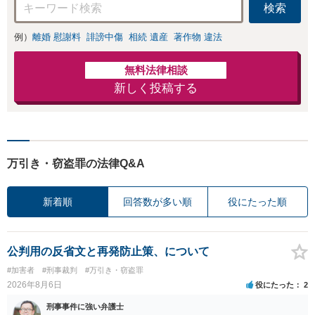
検索
す【休日・夜間相
談可】【分割払い
例）
離婚 慰謝料
誹謗中傷
相続 遺産
著作物 違法
可】【初回相談無
料】
無料法律相談
新しく投稿する
万引き・窃盗罪の法律Q&A
新着順
回答数が多い順
役にたった順
公判用の反省文と再発防止策、について
#加害者
#刑事裁判
#万引き・窃盗罪
2026年8月6日
役にたった
2
刑事事件に強い弁護士