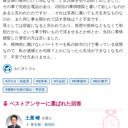
鍵交換の費用だけで済むなら…と生活費を切り詰めて出しました。

その事で先程お電話があり、2回目の事情聴取と書いて欲しいものが
あると言われたのですが……それは安易に書いても大丈夫なものな
のか、また同じ事を聞かれて話す意味は？と不安です。

罪としては窃盗になると言われており、前歴や前科などもなくて初
犯だから、という事で軽いもので済ませるとか何とか、当日に事情
聴取した警官の方は言いました。

今、精神的に働けないパートナーを私の給与だけで養っている状態
なので、私が逮捕とか勾留？とかになったら生活ができなくなるの
で、不安で仕方ありません…。
おにぎり さん
万引き・窃盗罪
加害者
不起訴
刑事裁判
執行猶予
逮捕や勾留の阻止・準抗告
ベストアンサーに選ばれた回答
土屋 峻
弁護士
東京都
>
新宿区