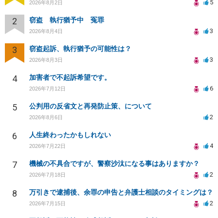
5
2026年8月2日
2
窃盗 執行猶予中 冤罪
3
2026年8月4日
3
窃盗起訴、執行猶予の可能性は？
3
2026年8月3日
4
加害者で不起訴希望です。
6
2026年7月12日
5
公判用の反省文と再発防止策、について
2
2026年8月6日
6
人生終わったかもしれない
4
2026年7月22日
7
機械の不具合ですが、警察沙汰になる事はありますか？
2
2026年7月18日
8
万引きで逮捕後、余罪の申告と弁護士相談のタイミングは？
2
2026年7月15日