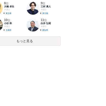
8
9
位
位
大橋 卓生
三村 勇人
弁護士
弁護士
東京都
東京都
10
11
位
位
小杉 和
白井 弘昭
弁護士
弁護士
京都府
愛知県
もっと見る