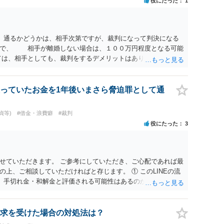
役にたった
1
 通るかどうかは、相手次第ですが、裁判になって判決になる
ので、 相手が離婚しない場合は、１００万円程度となる可能
は、相手としても、裁判をするデメリットはありますから（経
にご自身が、裁判も辞さずという姿勢を示すことで、プラスに
する多くの場合は、相手が弁護士に依頼しているケースで、５
と思います。 通常は、６０万円から８０万円程度になること
っていたお金を1年後いまさら脅迫罪として通
質問② ご記載の内容が減額を進めるうえでの交渉材料かと思
とは、交渉材料にはならないかと思いますので、ご注意くださ
貞等)
#借金・浪費癖
#裁判
破綻していたことや、相手女性が結婚しているとは知らなかっ
役にたった
3
スバイケースですので、ご自身の場合にそれらの主張ができる
違約金を５０万円とする旨の交渉をすることが妥当かどうかと
するような金額では、その条項自体が無効になり得ますが、
良俗に反するほど高額とはいえないと考えますので、 結局
せていただきます。 ご参考にしていただき、ご心配であれば最
納得できるかどうかという基準でお考えいただくといいと思い
上、ご相談していただければと存じます。 ① このLINEの流
相手も納得できるか否かにかかってはきますが。 ４ 質問④
、手切れ金・和解金と評価される可能性はあるのか ⇒LINEを含
すが、 清算条項を記載しないで合意することはリスクがあ
等の経緯、誓約書の内容等を踏まえて、関係を清算するための
算条項を記載するべきであるとお考えいただくといいです。 ご
えます。 ② 「今後一切関与しないなら100万円振り込む」と
れば、ご依頼になるかは別として、お近くの弁護士に直接相談
拠価値があるのか ⇒前後のやり取りや誓約書の具体的内容を見
求を受けた場合の対処法は？
ス等を求めることをお勧めいたします。 ご参考にしていただ
一定の証拠価値はあると考えます。 ③ 借用書があっても、後