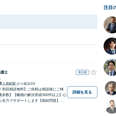
注目
弁護士
東京都
所
人形町駅
から徒歩2分
！初回相談無料】ご依頼は相談後にご検
詳細を見る
書多数】【離婚の解決実績300件以上】心
ら全力でサポートします【相続問題】複
相続放棄・遺留分なども、基本からわか
します【人形町駅2分】