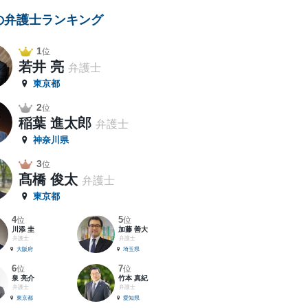
の弁護士ランキング
1
位
若井 亮
弁護士
東京都
2
位
稲葉 進太郎
弁護士
神奈川県
3
位
髙橋 俊太
弁護士
東京都
4
5
位
位
川添 圭
加藤 善大
弁護士
弁護士
大阪府
埼玉県
6
7
位
位
泉 亮介
竹本 真紀
弁護士
弁護士
東京都
愛知県