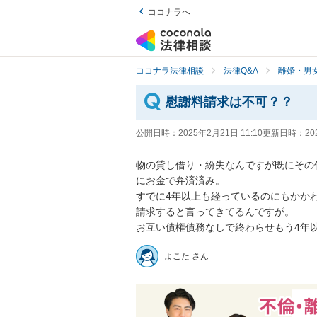
ココナラへ
ココナラ法律相談
法律Q&A
離婚・男
慰謝料請求は不可？？
公開日時：
2025年2月21日 11:10
更新日時：
20
物の貸し借り・紛失なんですが既にその
にお金で弁済済み。

すでに4年以上も経っているのにもかか
請求すると言ってきてるんですが。

お互い債権債務なしで終わらせもう4年
よこた さん