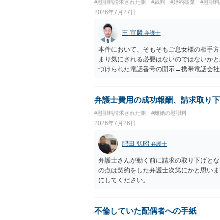
#慰謝料請求された側
#裁判
#婚約破棄
#慰謝
ければ幸いです。
から100万円を貸付扱いに変更すること
2026年7月27日
正当な権利がないのに利益を取得した）と
はないかと存じます。 ④ 私は現在、収入
王 宣麟
弁護士
再婚したが主人はお金に厳しい為、一括で
払いになる可能性はありますか。 ⇒判決
本件において、そもそもご息女様の相手方
を差し押さえられ、そこから債権回収が
まり気にされる必要はないのではないかと思
すので、その場合は分割払いにより支払うこ
づけられた電話番号の開示→携帯電話会社
円のみ和解交渉を続けるべきでしょうか。
のような精神的損害が発生したと明確にい
する必要はないと考えられるため、 12
ないかと推察します。
弁護士費用の成功報酬、請求取り下
#慰謝料請求された側
#離婚の慰謝料
2026年7月26日
肥田 弘昭
弁護士
弁護士さんが動く前に請求の取り下げとな
の点は契約をした弁護士次第にかと思いま
にしてください。
不倫していた配偶者への手紙