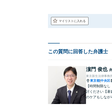
マイリストに入れる
この質問に回答した弁護士
濵門 俊也
東京新生法律事務
東京都
中央区
|
【時間制限なし
討ください【著
のケアもしなが
雑な遺産分割・
りやすくご説明