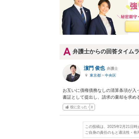
弁護士からの回答タイム
濵門 俊也
弁護士
東京都
>
中央区
お互いに債権債務なしの清算条項が入
書証として提出し、請求の棄却を求め
役に立った
0
この投稿は、2025年2月21日
ご自身の責任のもと適法性・有