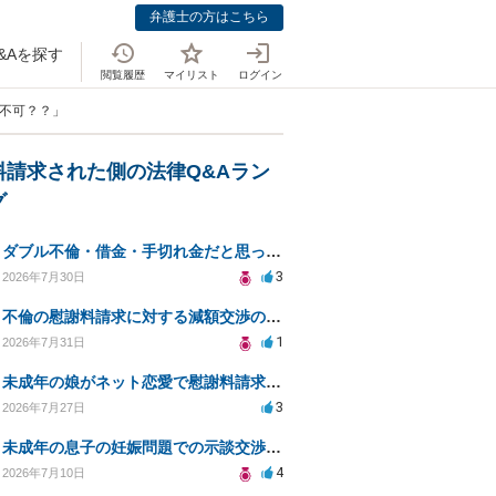
弁護士の方はこちら
&Aを探す
閲覧履歴
マイリスト
ログイン
は不可？？」
料請求された側の法律Q&Aラン
グ
ダブル不倫・借金・手切れ金だと思っていたお金を1年後いまさら脅迫罪として通知書が来てまとめて請求
3
2026年7月30日
不倫の慰謝料請求に対する減額交渉の可能性と対策
1
2026年7月31日
未成年の娘がネット恋愛で慰謝料請求を受けた場合の対処法は？
3
2026年7月27日
未成年の息子の妊娠問題での示談交渉と法的対応について相談
4
2026年7月10日