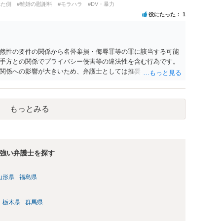
れた側
#離婚の慰謝料
#モラハラ
#DV・暴力
役にたった
1
然性の要件の関係から名誉棄損・侮辱罪等の罪に該当する可能
手方との関係でプライバシー侵害等の違法性を含む行為です。
関係への影響が大きいため、弁護士としては推奨しないことが
もっとみる
強い弁護士を探す
山形県
福島県
栃木県
群馬県