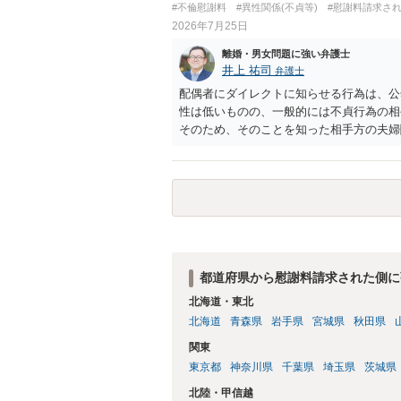
#不倫慰謝料
#異性関係(不貞等)
#慰謝料請求さ
2026年7月25日
離婚・男女問題に強い弁護士
井上 祐司
弁護士
配偶者にダイレクトに知らせる行為は、公
性は低いものの、一般的には不貞行為の相
そのため、そのことを知った相手方の夫婦
一般的かと思います。
都道府県から慰謝料請求された側に
北海道・東北
北海道
青森県
岩手県
宮城県
秋田県
関東
東京都
神奈川県
千葉県
埼玉県
茨城県
北陸・甲信越