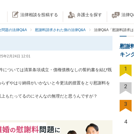
法律相談を投稿する
弁護士を探す
法律Q
女問題の法律Q&A
慰謝料請求された側の法律Q&A
法律Q&A「慰謝料請求
慰謝
キン
25年2月24日 12:01
1
件については清算条項成立・債権債務なしの誓約書を結び既
わらずやはり納得がいかないと今更法的措置をとり慰謝料を
2
以上もたってるのにそんなの無理だと思うんですが？
3
4