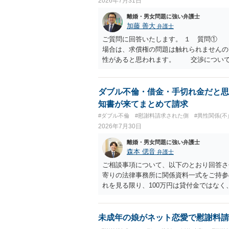
2026年7月31日
離婚・男女問題に強い弁護士
加藤 善大
弁護士
ご質問に回答いたします。 １ 質問①
場合は、求償権の問題は触れられません
性があると思われます。 交渉について
済的、時間的、精神的負担等）、 反対
働く可能性は有り得ます。 交渉で解決
０万円以下で合意できる場合は稀である
ダブル不倫・借金・手切れ金だと思
が多いというのが私の印象です。 ２ 
知書が来てまとめて請求
います。 なお、ご自身が離婚しないこ
#ダブル不倫
#慰謝料請求された側
#異性関係(不
い。 また、相手夫婦の婚姻関係が既に
2026年7月30日
たと主張することもありますが、 ケー
かはよくお考え下さい。 ３ 質問③ 
離婚・男女問題に強い弁護士
いう基準はありません。 公序良俗に反
森本 偲音
弁護士
２００万円でも、５０万円でも、公序
ご相談事項について、以下のとおり回答さ
は、妥当かどうかというよりも、ご自身が
寄りの法律事務所に関係資料一式をご持参の
ます。 そのうえで、合意できるかは、
れを見る限り、100万円は貸付金ではなく
ご記載の内容からは判断できないので
む１００万円の貸付に至るまでのやり取り
りますので、むしろ、原則としては、清
金銭であったと評価される可能性はあると考
質問に対する回答は以上ですが、可能であ
いうLINEや誓約書は、裁判上どの程度証
未成年の娘がネット恋愛で慰謝料請
されて、 今後の対応についてアドバイ
ない限り、具体的な判断はできませんが、