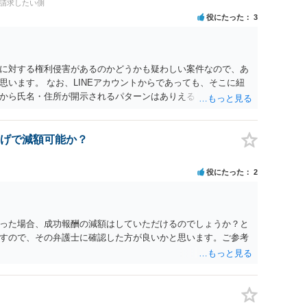
料請求したい側
は認められるのか。 ⇒おそらく１００万円は不当利得（受け取る
役にたった
3
して返還請求されているものかと推察しますので、 貸金返還で
も不安定で貯金もなくリボ払い借金が既に約100万あり。今年に
220万円を支払う事は困難 仮に裁判で敗訴した場合でも、分割
となり敗訴してしまった場合は、強制執行により不動産等の財産
に対する権利侵害があるのかどうかも疑わしい案件なので、あ
図られることになりますが、 和解であれば柔軟な解決が可能で
います。 なお、LINEアカウントからであっても、そこに紐
とも十分可能です。 ⑤ このような事情であれば、私は120万
から氏名・住所が開示されるパターンはありえるものの、本件
 ⇒ご相談者様の認識を前提にすれば、１００万円も含めて返済
えないような案件において開示がなされる可能性も低いのでは
0万円のみについて交渉を続けることがベターかと存じます。
げで減額可能か？
役にたった
2
った場合、成功報酬の減額はしていただけるのでしょうか？と
すので、その弁護士に確認した方が良いかと思います。ご参考