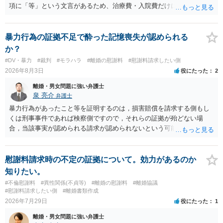
項に「等」という文言があるため、治療費・入院費だけに限定される
わけではありませんが、その前に「病気・事故に伴う費用」と明記さ
れていますので、通常は、病気や事故によって臨時に必要となった医
療費その他これに類する特別支出を念頭に置いた条項と読むのが自然
暴力行為の証拠不足で酔った記憶喪失が認められる
です。したがって、大学の入学金、授業料、受験費用などの教育費に
か？
ついてまで、「この条項があるから当然に半額を請求できる」とまで
#DV・暴力
#裁判
#モラハラ
#離婚の慰謝料
#慰謝料請求したい側
は言いにくいと思われます。なお、通常、大学進学費用をどこまで負
2026年8月3日
役にたった
2
担すべきかについては、離婚時の合意内容のほか、子どもの年齢、大
学進学についての父母の認識、父母の学歴・収入・資産状況、進学先
離婚・男女問題に強い弁護士
や費用などを踏まえて個別に検討することになります。公正証書の他
泉 亮介
弁護士
の条項において、養育費の終期についてどのように定められている
暴力行為があったこと等を証明するのは，損害賠償を請求する側もし
か、大学進学に関する定めの有無、「教育費」「進学費用」に関する
くは刑事事件であれば検察側ですので，それらの証拠が殆どない場
定めの有無等について確認する必要があると考えられます。
合，当該事実が認められる請求が認められないという可能性はあるで
しょう。
慰謝料請求時の不定の証拠について。効力があるのか
知りたい。
#不倫慰謝料
#異性関係(不貞等)
#離婚の慰謝料
#離婚協議
#慰謝料請求したい側
#離婚書類作成
2026年7月29日
役にたった
1
離婚・男女問題に強い弁護士