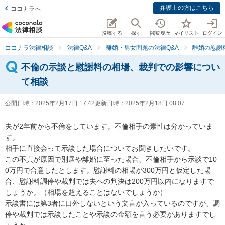
弁護士の方はこちら
ココナラへ
投稿する
探す
閲覧履歴
マイリスト
ログイン
ココナラ法律相談
法律Q&A
離婚・男女問題の法律Q&A
離婚の慰謝
不倫の示談と慰謝料の相場、裁判での影響につい
て相談
公開日時：
2025年2月17日 17:42
更新日時：
2025年2月18日 08:07
夫が2年前から不倫をしています。不倫相手の素性は分かっていま
す。

相手に直接会って示談した場合についてお聞きしたいです。

この不貞が原因で別居や離婚に至った場合、不倫相手から示談で10
0万円で合意したとします。慰謝料の相場が300万円と仮定した場
合、慰謝料調停や裁判では夫への判決は200万円以内になりますで
しょうか。（相場を超えることはないでしょうか）

示談書には第3者に口外しないという文言が入っているのですが、調
停や裁判では示談したことや示談の金額を言う必要がありますでし