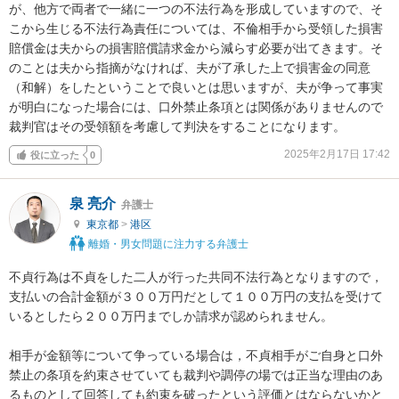
が、他方で両者で一緒に一つの不法行為を形成していますので、そ
こから生じる不法行為責任については、不倫相手から受領した損害
賠償金は夫からの損害賠償請求金から減らす必要が出てきます。そ
のことは夫から指摘がなければ、夫が了承した上で損害金の同意
（和解）をしたということで良いとは思いますが、夫が争って事実
が明白になった場合には、口外禁止条項とは関係がありませんので
裁判官はその受領額を考慮して判決をすることになります。
2025年2月17日 17:42
役に立った
0
泉 亮介
弁護士
東京都
>
港区
離婚・男女問題に注力する弁護士
不貞行為は不貞をした二人が行った共同不法行為となりますので，
支払いの合計金額が３００万円だとして１００万円の支払を受けて
いるとしたら２００万円までしか請求が認められません。

相手が金額等について争っている場合は，不貞相手がご自身と口外
禁止の条項を約束させていても裁判や調停の場では正当な理由のあ
るものとして回答しても約束を破ったという評価とはならないかと