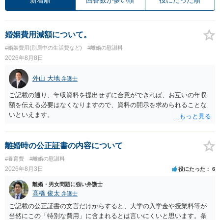
婚姻費用減額について。
#婚姻費用(別居中の生活費など)
#離婚の慰謝料
2026年8月8日
外山 大地
弁護士
ご記載の通り、年収資料を提出せずに合意ができれば、お互いの年収
額を伝える必要はなくなりますので、資料の開示を求められることな
いといえます。
離婚時の公正証書の内容について
#養育費
#離婚の慰謝料
2026年8月3日
役にたった
6
離婚・男女問題に強い弁護士
髙橋 俊太
弁護士
ご記載の公正証書の文言だけからすると、大学の入学金や授業料等が
当然にこの「特別な費用」に含まれるとは言いにくいと思います。条