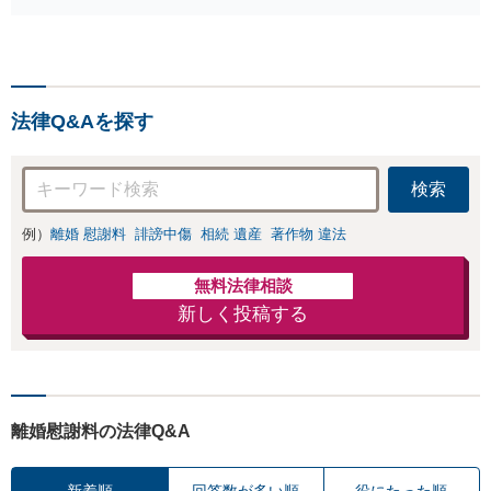
問弁護士をお探しの方も
B）無料】「オー
ご相談ください！【顧問
ダーメイドの解決
経験豊富】【個別案件も
策を提示」依頼者
対応OK】
様の話を丁寧にう
かがい、どんな不
法律Q&Aを探す
安があるのか、何
を解決したいのか
を正確に読み取り
検索
ます。【東京都在
住以外の方も対
例）
離婚 慰謝料
誹謗中傷
相続 遺産
著作物 違法
応】
無料法律相談
新しく投稿する
離婚慰謝料の法律Q&A
新着順
回答数が多い順
役にたった順