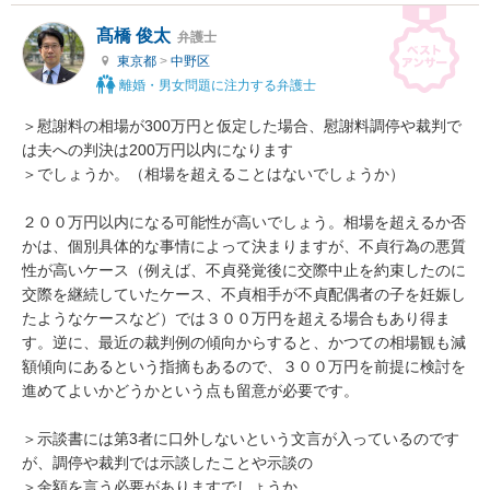
髙橋 俊太
弁護士
東京都
>
中野区
離婚・男女問題に注力する弁護士
＞慰謝料の相場が300万円と仮定した場合、慰謝料調停や裁判で
は夫への判決は200万円以内になります

＞でしょうか。（相場を超えることはないでしょうか）

２００万円以内になる可能性が高いでしょう。相場を超えるか否
かは、個別具体的な事情によって決まりますが、不貞行為の悪質
性が高いケース（例えば、不貞発覚後に交際中止を約束したのに
交際を継続していたケース、不貞相手が不貞配偶者の子を妊娠し
たようなケースなど）では３００万円を超える場合もあり得ま
す。逆に、最近の裁判例の傾向からすると、かつての相場観も減
額傾向にあるという指摘もあるので、３００万円を前提に検討を
進めてよいかどうかという点も留意が必要です。

＞示談書には第3者に口外しないという文言が入っているのです
が、調停や裁判では示談したことや示談の

＞金額を言う必要がありますでしょうか。
