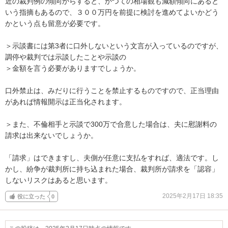
近の裁判例の傾向からすると、かつての相場観も減額傾向にあると
いう指摘もあるので、３００万円を前提に検討を進めてよいかどう
かという点も留意が必要です。

＞示談書には第3者に口外しないという文言が入っているのですが、
調停や裁判では示談したことや示談の

＞金額を言う必要がありますでしょうか。

口外禁止は、みだりに行うことを禁止するものですので、正当理由
があれば情報開示は正当化されます。

＞また、不倫相手と示談で300万で合意した場合は、夫に慰謝料の
請求は出来ないでしょうか。

「請求」はできますし、夫側が任意に支払をすれば、適法です。し
かし、紛争が裁判所に持ち込まれた場合、裁判所が請求を「認容」
しないリスクはあると思います。
2025年2月17日 18:35
役に立った
0