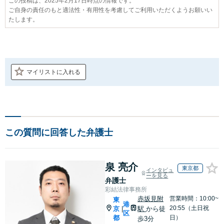
この投稿は、2025年2月17日時点の情報です。
ご自身の責任のもと適法性・有用性を考慮してご利用いただくようお願いい
たします。
マイリストに入れる
この質問に回答した弁護士
泉 亮介
東京都
インタビュ
ーを見る
弁護士
彩結法律事務所
赤坂見附
営業時間：10:00~
東
港
20:55（土日祝
京
駅
から徒
|
区
都
日）
歩3分