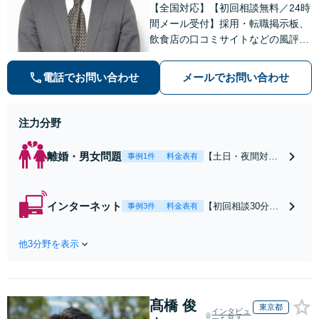
【全国対応】【初回相談無料／24時
間メール受付】採用・転職掲示板、
飲食店の口コミサイトなどの風評被
害対策など実績あり！【刑事】犯罪
の種類を問わず相談可。可能な限り
電話でお問い合わせ
メールでお問い合わせ
早期対応で駆けつけサポート【労
働】不当解雇・残業代請求はおまか
せください
注力分野
離婚・男女問題
【土日・夜間対応
事例1件
料金表有
可】【初回相談30
分無料】「相手方
から書面を提示さ
インターネット
【初回相談30分無
事例3件
料金表有
れたら、サインす
料】状況に応じて
る前にご相談を」
手段を使い分け、
経験豊富な弁護士
他3分野を表示
適切な方法で投稿
が全力で交渉にあ
の削除・発信者情
たります！相手方
報開示請求をおこ
と直接話す精神的
ないます「企業や
負担を軽減「弁護
髙橋 俊
お店の風評被害対
東京都
インタビュ
士の交渉で慰謝料
ーを見る