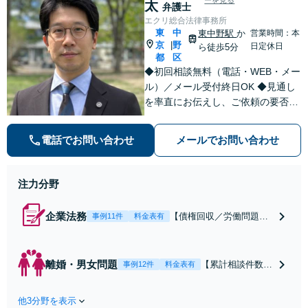
策／売り上げ低下
太
弁護士
金額アップ／減額
防止のために尽
エクリ総合法律事務所
交渉も対応可」
力」加害者側の対
東
中
東中野駅
か
営業時間：本
【完全個室対応】
応可：開示請求の
京
野
|
日定休日
ら徒歩5分
意見照会が来たと
都
区
きの対処法、被害
◆初回相談無料（電話・WEB・メー
者との示談交渉
ル）／メール受付終日OK ◆見通し
を率直にお伝えし、ご依頼の要否も
含めてご案内いたします。受任から
解決まで弁護士本人が一貫してスピ
電話でお問い合わせ
メールでお問い合わせ
ーディーに対応いたします。 ◆累計
相談2000件以上・解決実績500件以
上
注力分野
企業法務
【債権回収／労働問題／
事例11件
料金表有
契約関係・契約書チェッ
ク／裁判対応】取引先と
のトラブル・会社内のト
離婚・男女問題
【累計相談件数20
事例12件
料金表有
ラブルなど、事後の解決
00件、解決事例50
だけでなく予防法務まで
0件以上】【初回
ワンストップで対応！顧
他3分野を表示
相談（電話・WE