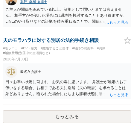
本庄 卓磨
弁護士
ご主人が関係を認めている以上、証拠として弱いとまでは言えませ
ん。 相手方が否認した場合には裁判を検討することもあり得ますが、
LINEのやり取りなどの証拠を積み重ねることで、関係が認定される余
地は十分にあります。 ただし、手元の証拠でどこまで認定できるかは
個別の事情によりますので、お早めに弁護士に相談されることをおす
すめします。
夫のモラハラに対する別居の法的手続き相談
#モラハラ
#DV・暴力
#離婚すること自体
#離婚の慰謝料
#調停
#婚姻費用(別居中の生活費など)
2026年7月30日
匿名A
弁護士
日々お辛い状況に苛まれ、お気の毒に思います。 弁護士が離婚のお手
伝いをする場合、お相手である夫に別居（夫の転居）を求めることは
殆どありません。断られた場合にたちまち膠着状態に陥ってしまうの
と、同居中の依頼者ご本人をますます窮地に陥らせてしまう可能性が
高いためです。 実務的には、ご相談者さまが転居する形で離婚協議等
を進める選択を採らざるを得ないことが圧倒的多数です。
もっとみる