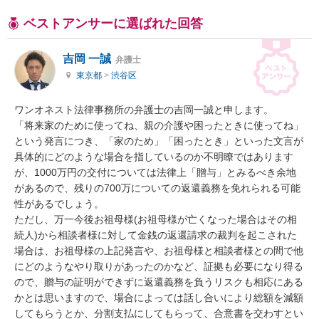
ベストアンサーに選ばれた回答
吉岡 一誠
弁護士
東京都
>
渋谷区
ワンオネスト法律事務所の弁護士の吉岡一誠と申します。

「将来家のために使ってね、親の介護や困ったときに使ってね」
という発言につき、「家のため」「困ったとき」といった文言が
具体的にどのような場合を指しているのか不明瞭ではあります
が、1000万円の交付については法律上「贈与」とみるべき余地
があるので、残りの700万についての返還義務を免れられる可能
性があるでしょう。

ただし、万一今後お祖母様(お祖母様が亡くなった場合はその相
続人)から相談者様に対して金銭の返還請求の裁判を起こされた
場合は、お祖母様の上記発言や、お祖母様と相談者様との間で他
にどのようなやり取りがあったのかなど、証拠も必要になり得る
ので、贈与の証明ができずに返還義務を負うリスクも相応にある
かとは思いますので、場合によっては話し合いにより総額を減額
してもらうとか、分割支払にしてもらって、合意書を交わすとい