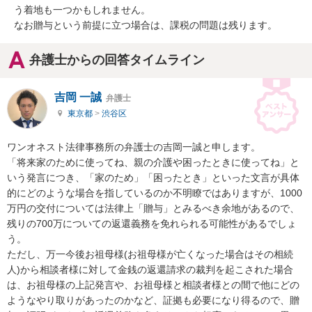
う着地も一つかもしれません。

なお贈与という前提に立つ場合は、課税の問題は残ります。
弁護士からの回答タイムライン
吉岡 一誠
弁護士
東京都
>
渋谷区
ワンオネスト法律事務所の弁護士の吉岡一誠と申します。

「将来家のために使ってね、親の介護や困ったときに使ってね」と
いう発言につき、「家のため」「困ったとき」といった文言が具体
的にどのような場合を指しているのか不明瞭ではありますが、1000
万円の交付については法律上「贈与」とみるべき余地があるので、
残りの700万についての返還義務を免れられる可能性があるでしょ
う。

ただし、万一今後お祖母様(お祖母様が亡くなった場合はその相続
人)から相談者様に対して金銭の返還請求の裁判を起こされた場合
は、お祖母様の上記発言や、お祖母様と相談者様との間で他にどの
ようなやり取りがあったのかなど、証拠も必要になり得るので、贈