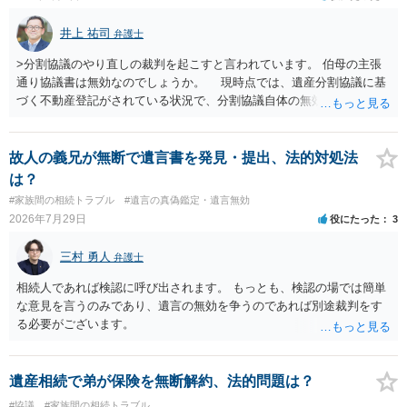
井上 祐司
弁護士
>分割協議のやり直しの裁判を起こすと言われています。 伯母の主張
通り協議書は無効なのでしょうか。 現時点では、遺産分割協議に基
づく不動産登記がされている状況で、分割協議自体の無効を裁判所が
認めたわけではないので、分割協議の効力に影響はありません。 先
方の訴訟の主張及び立証次第ですが、 ・御祖母様の認知能力に関する
医師の意見書、筆跡鑑定 が提出されればその効力が否定される可能性
故人の義兄が無断で遺言書を発見・提出、法的対処法
はありますが、 ・伯母様自身が分割協議に加わっていること ・御祖母
は？
様の意に反する遺産分割協議を行う実益が誰にあったかの立証が困難
#家族間の相続トラブル
#遺言の真偽鑑定・遺言無効
であること からすると、実際に遺産分割協議の効力が否定される可能
2026年7月29日
役にたった
3
性はそれほど高くない（立証のハードルは非常に高い）ということが
言えると思います。
三村 勇人
弁護士
相続人であれば検認に呼び出されます。 もっとも、検認の場では簡単
な意見を言うのみであり、遺言の無効を争うのであれば別途裁判をす
る必要がございます。
遺産相続で弟が保険を無断解約、法的問題は？
#協議
#家族間の相続トラブル