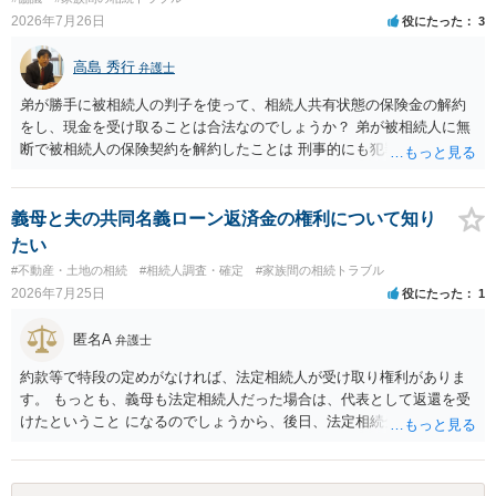
2026年7月26日
役にたった
3
高島 秀行
弁護士
弟が勝手に被相続人の判子を使って、相続人共有状態の保険金の解約
をし、現金を受け取ることは合法なのでしょうか？ 弟が被相続人に無
断で被相続人の保険契約を解約したことは 刑事的にも犯罪となる可能
性があり、民事的には無効だと思います。 保険会社で解約の際に提出
された書類のコピーを取得して、弁護士に面談で詳しい事情を話して
相談 されたら良いと思います。
義母と夫の共同名義ローン返済金の権利について知り
たい
#不動産・土地の相続
#相続人調査・確定
#家族間の相続トラブル
2026年7月25日
役にたった
1
匿名A
弁護士
約款等で特段の定めがなければ、法定相続人が受け取り権利がありま
す。 もっとも、義母も法定相続人だった場合は、代表として返還を受
けたということ になるのでしょうから、後日、法定相続分に基づいて
精算を求めることは可能と思います。