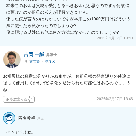
本来このお金は父親が受けとるべきお金だと思うのですが何故僕
に預けたのか祖母の考えが理解できません。

使った僕が言うのはおかしいですが本来この1000万円はどういう
風に使ったら良かったのでしょうか?

2025年2月17日 18:43
吉岡 一誠
弁護士
東京都
>
渋谷区
お祖母様の真意は分かりかねますが、お祖母様の発言通りの使途に
従って使用しておれば紛争化を避けられた可能性はあるのでしょう
ね。
2025年2月17日 18:46
役に立った
0
匿名希望
さん
そうですよね。
