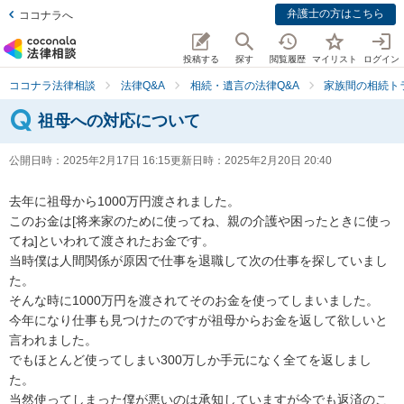
弁護士の方はこちら
ココナラへ
投稿する
探す
閲覧履歴
マイリスト
ログイン
ココナラ法律相談
法律Q&A
相続・遺言の法律Q&A
家族間の相続ト
祖母への対応について
公開日時：
2025年2月17日 16:15
更新日時：
2025年2月20日 20:40
去年に祖母から1000万円渡されました。

このお金は[将来家のために使ってね、親の介護や困ったときに使っ
てね]といわれて渡されたお金です。

当時僕は人間関係が原因で仕事を退職して次の仕事を探していまし
た。

そんな時に1000万円を渡されてそのお金を使ってしまいました。

今年になり仕事も見つけたのですが祖母からお金を返して欲しいと
言われました。

でもほとんど使ってしまい300万しか手元になく全てを返しまし
た。

当然使ってしまった僕が悪いのは承知していますが今でも返済のこ