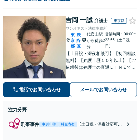
吉岡 一誠
弁護士
東京都
ワンオネスト法律事務所
代官山駅
営業時間：00:00~
東
渋
23:55（土日祝
京
谷
から徒歩2
|
都
区
日）
分
【土日祝・深夜相談可】【初回相談
無料】【弁護士歴１０年以上】【ご
依頼後は弁護士の直通ＬＩＮＥでい
つでも連絡可能】【刑事事件・不動
産トラブル・企業法務・男女トラブ
ル・ナイトワークトラブルに注力】
電話でお問い合わせ
メールでお問い合わせ
注力分野
刑事事件
【土日祝・深夜対応可】
事例10件
料金表有
【原則即日介入】迅速な
対応により示談成立・不