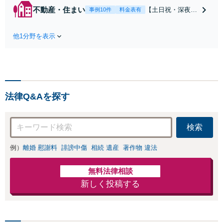
起訴を目指します。逮捕
不動産・住まい
【土日祝・深夜相
事例10件
料金表有
勾留されている場合、首
談可】賃貸借にお
都圏近郊は原則即日接見
ける貸主・借主、
可能です。職務質問時に
他1分野を表示
売買における売
お電話いただければ現場
主・買主、その他
臨場も可能です。【初回
仲介・管理等いず
相談無料】
れの立場でも対応
可能【初回相談無
料】
法律Q&Aを探す
検索
例）
離婚 慰謝料
誹謗中傷
相続 遺産
著作物 違法
無料法律相談
新しく投稿する