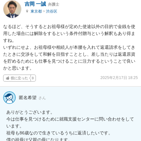
吉岡 一誠
弁護士
東京都
>
渋谷区
なるほど、そうするとお祖母様が定めた使途以外の目的で金銭を使
用した場合には解除をするという条件付贈与という解釈もあり得ま
すね。

いずれにせよ、お祖母様や相続人が本腰を入れて返還請求をしてき
たときに交渉をして和解を目指すこととし、差し当たりは返還原資
を貯めるためにも仕事を見つけることに注力するということで良い
かと思います。
2025年2月17日 18:25
役に立った
0
匿名希望
さん
ありがとうございます。

今は仕事を見つけるために就職支援センターに問い合わせをして
います。

祖母も86歳なので生きているうちに返済したいです。

僕の祖母は父親の母になります。
