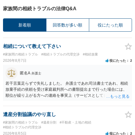
家族間の相続トラブルの法律Q&A
新着順
回答数が多い順
役にたった順
相続について教えて下さい
#家族間の相続トラブル
#相続トラブルの代理交渉
#相続放棄
2026年8月7日
役にたった
2
匿名A
弁護士
若干言葉足らずで失礼しました。 弁護士であれ司法書士であれ、相続
放棄手続の依頼を受け家庭裁判所への書類提出まで行った場合には、
順位が繰り上がる方への連絡を事実上（サービスとして）行うことは
あります。その「連絡」だけを弁護士が業務としてお受けすることは
できない、という意味でした。
遺産分割協議のやり直し
#家族間の相続トラブル
#遺産分割
#不動産・土地の相続
#相続トラブルの代理交渉
2026年8月5日
役にたった
2