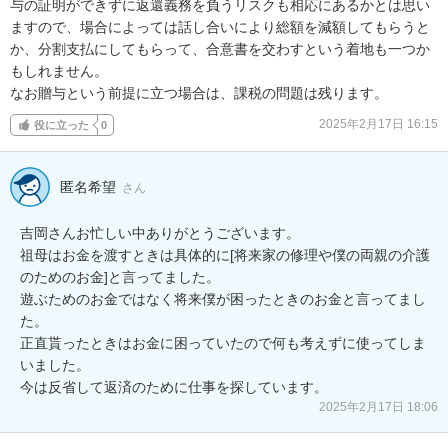
与の証明ができずに返還義務を負うリスクも相応にあるかとは思い
ますので、場合によっては話し合いにより総額を減額してもらうと
か、分割支払にしてもらって、合意書を交わすという着地も一つか
もしれません。

なお贈与という前提に立つ場合は、課税の問題は残ります。
2025年2月17日 16:15
役に立った
0
匿名希望
さん
吉岡さんお忙しい中ありがとうございます。

祖母はお金を渡すときは具体的に[将来家の修理や僕の両親の介護
のためのお金]と言ってました。

遊ぶためのお金ではなく将来僕が困ったときのお金と言ってまし
た。

正直貰ったときはお金に困っていたので何も考えずに使ってしま
いました。

2025年2月17日 18:06