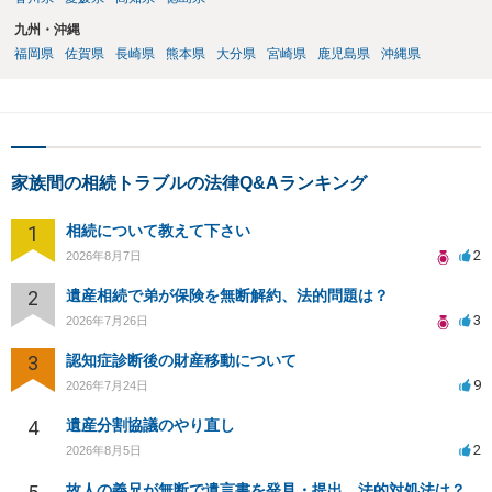
九州・沖縄
福岡県
佐賀県
長崎県
熊本県
大分県
宮崎県
鹿児島県
沖縄県
家族間の相続トラブルの法律Q&Aランキング
1
相続について教えて下さい
2
2026年8月7日
2
遺産相続で弟が保険を無断解約、法的問題は？
3
2026年7月26日
3
認知症診断後の財産移動について
9
2026年7月24日
4
遺産分割協議のやり直し
2
2026年8月5日
故人の義兄が無断で遺言書を発見・提出、法的対処法は？