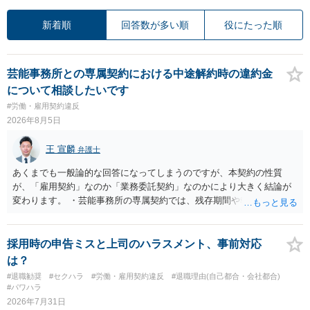
新着順
回答数が多い順
役にたった順
芸能事務所との専属契約における中途解約時の違約金
について相談したいです
#労働・雇用契約違反
2026年8月5日
王 宣麟
弁護士
あくまでも一般論的な回答になってしまうのですが、本契約の性質
が、「雇用契約」なのか「業務委託契約」なのかにより大きく結論が
変わります。 ・芸能事務所の専属契約では、残存期間や報酬額、投下
コストを基準に違約金や損害金を設定する例はあります。ただし、実
務上よくあるからといって当然に適法という意味ではなく、実際の損
害との対応関係や合理性が重要です。 ・違約金に上限がなくても、常
採用時の申告ミスと上司のハラスメント、事前対応
に有効になるわけではありません。契約が労働契約に近い実態なら労
は？
基法16条で無効となる余地があり、そうでなくても、金額が事務所の
#退職勧奨
#セクハラ
#労働・雇用契約違反
#退職理由(自己都合・会社都合)
損害と比べて過大なら無効や減額が争点になります。 ・契約前の修正
#パワハラ
交渉は一般的です。 交渉の方向としては、上限額を設ける、実損害ベ
2026年7月31日