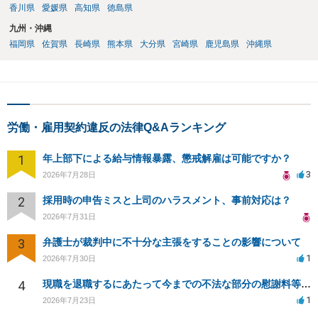
香川県
愛媛県
高知県
徳島県
九州・沖縄
福岡県
佐賀県
長崎県
熊本県
大分県
宮崎県
鹿児島県
沖縄県
労働・雇用契約違反の法律Q&Aランキング
1
年上部下による給与情報暴露、懲戒解雇は可能ですか？
3
2026年7月28日
2
採用時の申告ミスと上司のハラスメント、事前対応は？
2026年7月31日
3
弁護士が裁判中に不十分な主張をすることの影響について
1
2026年7月30日
4
現職を退職するにあたって今までの不法な部分の慰謝料等は請求できるのか。
1
2026年7月23日