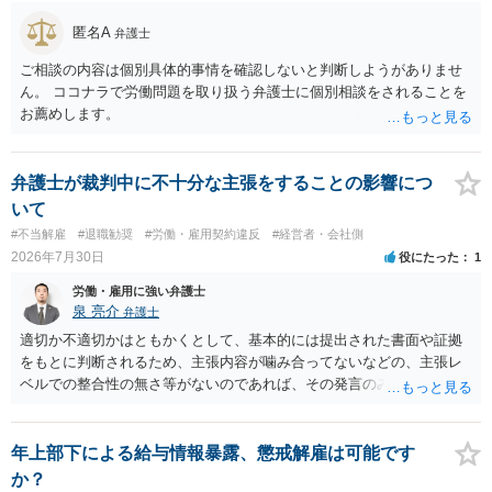
ースにする、算定根拠を明確化する、違約金ではなく「合理的な実
費・未回収費用のみ」に限定する、などが典型です。 ・弁護士に契約
匿名A
弁護士
前に契約書の内容をレビューしてもらう価値は十分にあると思われま
す。 争点は、契約類型が雇用か業務委託か、実態として労働者性があ
ご相談の内容は個別具体的事情を確認しないと判断しようがありませ
るか、解除事由が双方にどう定められているか、違約金の算定根拠が
ん。 ココナラで労働問題を取り扱う弁護士に個別相談をされることを
合理的か、という複数論点に分かれます。契約前なら、交渉のパワー
お薦めします。
バランスの問題もありますが、修正余地があるうえ、後から争うより
コストを抑えやすいので、資料等を持参の上弁護士に確認されること
をお勧めします。 ・事務所側の解除でも、解除理由によってはタレン
弁護士が裁判中に不十分な主張をすることの影響につ
ト側に損害賠償が発生する建付けになっていることはあります。ただ
いて
し、事務所側が一方的に解除したのにタレントへ違約金を課す設計
#不当解雇
#退職勧奨
#労働・雇用契約違反
#経営者・会社側
は、合理性や対価性を欠くとして争いやすいです。逆に、タレント側
2026年7月30日
役にたった
1
の重大な契約違反がある場合は、実損害の範囲で請求される可能性は
あります。
労働・雇用に強い弁護士
泉 亮介
弁護士
適切か不適切かはともかくとして、基本的には提出された書面や証拠
をもとに判断されるため、主張内容が噛み合ってないなどの、主張レ
ベルでの整合性の無さ等がないのであれば、その発言のみで大きく不
利になるということはないように思われます。
年上部下による給与情報暴露、懲戒解雇は可能です
か？