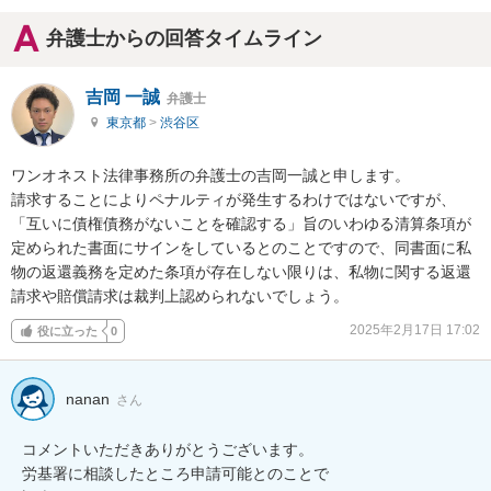
弁護士からの回答タイムライン
吉岡 一誠
弁護士
東京都
>
渋谷区
ワンオネスト法律事務所の弁護士の吉岡一誠と申します。

請求することによりペナルティが発生するわけではないですが、
「互いに債権債務がないことを確認する」旨のいわゆる清算条項が
定められた書面にサインをしているとのことですので、同書面に私
物の返還義務を定めた条項が存在しない限りは、私物に関する返還
請求や賠償請求は裁判上認められないでしょう。
2025年2月17日 17:02
役に立った
0
nanan
さん
コメントいただきありがとうございます。

労基署に相談したところ申請可能とのことで
