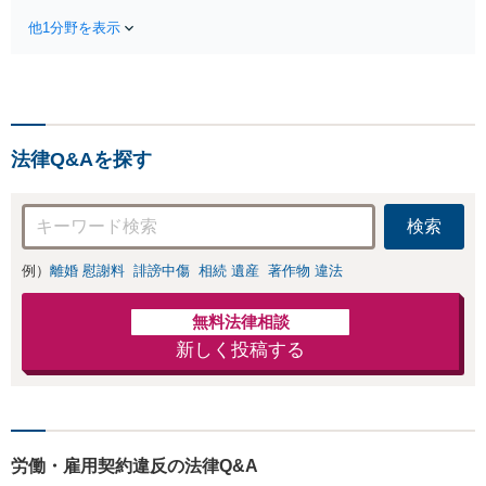
都圏近郊は原則即日接見
ける貸主・借主、
可能です。職務質問時に
他1分野を表示
売買における売
お電話いただければ現場
主・買主、その他
臨場も可能です。【初回
仲介・管理等いず
相談無料】
れの立場でも対応
可能【初回相談無
料】
法律Q&Aを探す
検索
例）
離婚 慰謝料
誹謗中傷
相続 遺産
著作物 違法
無料法律相談
新しく投稿する
労働・雇用契約違反の法律Q&A