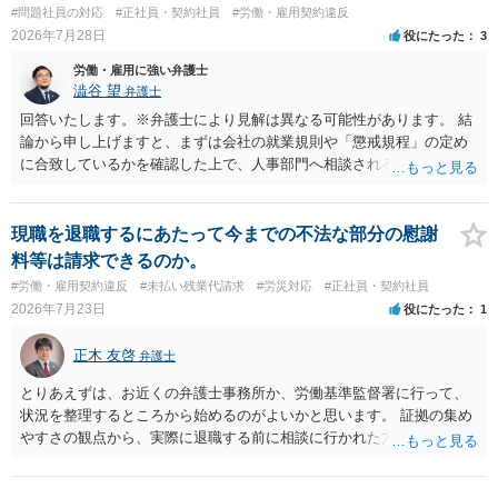
#問題社員の対応
#正社員・契約社員
#労働・雇用契約違反
2026年7月28日
役にたった
3
労働・雇用に強い弁護士
澁谷 望
弁護士
回答いたします。※弁護士により見解は異なる可能性があります。 結
論から申し上げますと、まずは会社の就業規則や「懲戒規程」の定め
に合致しているかを確認した上で、人事部門へ相談されることが最優
先となります。 その上で、いきなりの懲戒解雇は法的ハードルが高い
ものの、重い懲戒処分の対象には十分なり得ます。 名誉や評価の回復
については、会社側に「部下の不正行為による情報漏洩」と正式に認
現職を退職するにあたって今までの不法な部分の慰謝
定させ、誤認した他部署への適切なフォローや周知を求めるのが有効
料等は請求できるのか。
です。 あるいは、懲戒があったことを社内で周知される手続があるの
#労働・雇用契約違反
#未払い残業代請求
#労災対応
#正社員・契約社員
ならば、それにより軽微ながら回復はできるかもしれません。 さらに
2026年7月23日
役にたった
1
個人としても、相手に対してプライバシー侵害等に基づく損害賠償
（慰謝料）を請求する選択肢がありえます（ただし、金額は多額にな
正木 友啓
弁護士
らない可能性があります。）。
とりあえずは、お近くの弁護士事務所か、労働基準監督署に行って、
状況を整理するところから始めるのがよいかと思います。 証拠の集め
やすさの観点から、実際に退職する前に相談に行かれた方がよいかと
思います