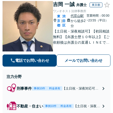
吉岡 一誠
弁護士
東京都
ワンオネスト法律事務所
代官山駅
営業時間：00:00
東
渋
~23:55（平日）
京
谷
から徒歩2
|
都
区
分
【土日祝・深夜相談可】【初回相談
無料】【弁護士歴１０年以上】【ご
依頼後は弁護士の直通ＬＩＮＥでい
つでも連絡可能】【刑事事件・不動
産トラブル・企業法務・男女トラブ
ル・ナイトワークトラブルに注力】
電話でお問い合わせ
メールでお問い合わせ
注力分野
刑事事件
【土日祝・深夜対応可】
事例10件
料金表有
【原則即日介入】迅速な
対応により示談成立・不
起訴を目指します。逮捕
不動産・住まい
【土日祝・深夜相
事例10件
料金表有
勾留されている場合、首
談可】賃貸借にお