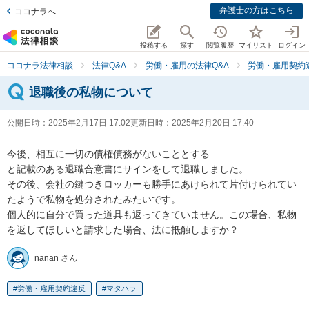
弁護士の方はこちら
ココナラへ
投稿する
探す
閲覧履歴
マイリスト
ログイン
ココナラ法律相談
法律Q&A
労働・雇用の法律Q&A
労働・雇用契約
退職後の私物について
公開日時：
2025年2月17日 17:02
更新日時：
2025年2月20日 17:40
今後、相互に一切の債権債務がないこととする

と記載のある退職合意書にサインをして退職しました。

その後、会社の鍵つきロッカーも勝手にあけられて片付けられてい
たようで私物を処分されたみたいです。

個人的に自分で買った道具も返ってきていません。この場合、私物
を返してほしいと請求した場合、法に抵触しますか？
nanan さん
労働・雇用契約違反
マタハラ