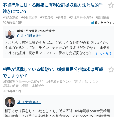
償金の支払いが必要になります。
不貞行為に対する離婚に有利な証拠収集方法と法的手
続きについて
#有責配偶者
#不倫慰謝料
#財産分与
#養育費
#異性関係(不貞等)
#離婚協議
2026年8月5日
役にたった
2
離婚・男女問題に強い弁護士
白井 弘昭
弁護士
＞こちらに有利に離婚するには、どのような証拠が必要でしょうか。
不貞の証拠としては、ライン、カカオのやり取りだけでなく、ホテル
に行った証拠、複数回マンションに滞在した証拠などが有効です。 不
貞の証拠があれば、離婚をさらに有利に進める（離婚したい時期に離
婚する、慰謝料をとるなど）ことができると思われます。 ただし、不
貞発覚後、長期間同居を続けると、不貞を許したとの評価につながる
相手が退職している状態で、婚姻費用分担請求は可能
場合がありますので、ご注意ください。 以上、ご参考まで。
でしょうか？
#婚姻費用(別居中の生活費など)
#生活費を渡さない
#離婚すること自体
#悪意の遺棄
#調停
#財産分与
2026年8月2日
外山 大地
弁護士
相手方が退職をしていたとしても、通常直近の給与明細や年金受給額
等を考慮して相手方の基礎収入を算定することになるため、婚姻費用