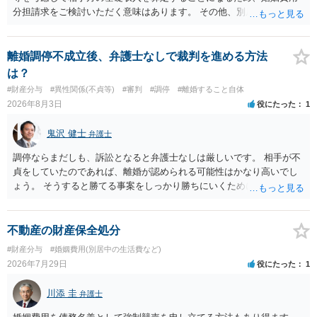
分担請求をご検討いただく意味はあります。 その他、別居の経緯、質
問者様の年収、監護されているお子様がいるかといった事情をふまえ
て、ご検討いただくのが良いかと思います。
離婚調停不成立後、弁護士なしで裁判を進める方法
は？
#財産分与
#異性関係(不貞等)
#審判
#調停
#離婚すること自体
2026年8月3日
役にたった
1
鬼沢 健士
弁護士
調停ならまだしも、訴訟となると弁護士なしは厳しいです。 相手が不
貞をしていたのであれば、離婚が認められる可能性はかなり高いでし
ょう。 そうすると勝てる事案をしっかり勝ちにいくためにも弁護士委
任を強くおすすめします。
不動産の財産保全処分
#財産分与
#婚姻費用(別居中の生活費など)
2026年7月29日
役にたった
1
川添 圭
弁護士