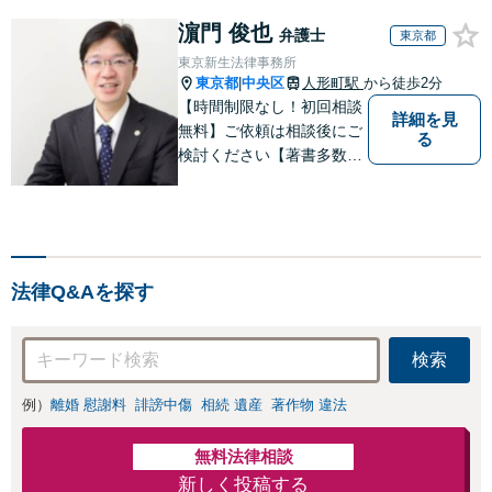
濵門 俊也
弁護士
東京都
東京新生法律事務所
東京都
中央区
人形町駅
から徒歩2分
|
【時間制限なし！初回相談
詳細を見
無料】ご依頼は相談後にご
る
検討ください【著書多数】
【離婚の解決実績300件以
上】心のケアもしながら全
力でサポートします【相続
問題】複雑な遺産分割・相
続放棄・遺留分なども、基
法律Q&Aを探す
本からわかりやすくご説明
します【人形町駅2分】
検索
例）
離婚 慰謝料
誹謗中傷
相続 遺産
著作物 違法
無料法律相談
新しく投稿する