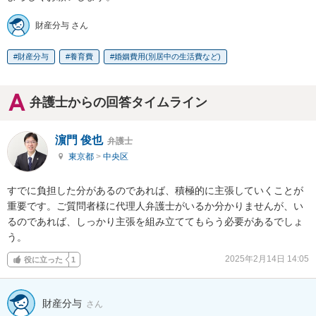
財産分与 さん
財産分与
養育費
婚姻費用(別居中の生活費など)
弁護士からの回答タイムライン
濵門 俊也
弁護士
東京都
>
中央区
すでに負担した分があるのであれば、積極的に主張していくことが
重要です。ご質問者様に代理人弁護士がいるか分かりませんが、い
るのであれば、しっかり主張を組み立ててもらう必要があるでしょ
う。
2025年2月14日 14:05
役に立った
1
財産分与
さん