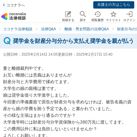
弁護士の方はこちら
ココナラへ
投稿する
探す
閲覧履歴
マイリスト
ログイン
ココナラ法律相談
法律Q&A
離婚・男女問題の法律Q&A
財産分与の
奨学金を財産分与分から支払え奨学金を親が払う
公開日時：
2025年2月14日 14:05
更新日時：
2025年2月17日 15:40
妻と離婚裁判中です。

お互い離婚には意義はありませんが

財産分与と大学費用で揉めてます。

大学生の娘の親権は妻です。

娘は奨学金借り大学進学しました。

今回妻の準備書面で原告が財産分与を求めなければ、被告名義の資
産から娘の学費を賄う予定である」と書かれていました。

その様な主張はまかり通るのですか？

大学進学時には財産分与分学資保険から280万先に渡してます。

この費用以外に私は負担しないといけませんか？

よろしくお願いします。