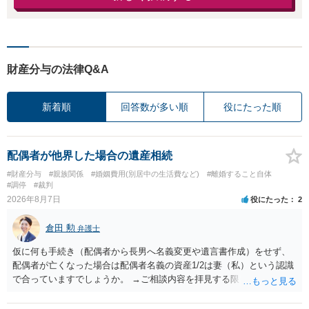
財産分与の法律Q&A
新着順
回答数が多い順
役にたった順
配偶者が他界した場合の遺産相続
#財産分与
#親族関係
#婚姻費用(別居中の生活費など)
#離婚すること自体
#調停
#裁判
2026年8月7日
役にたった
2
倉田 勲
弁護士
仮に何も手続き（配偶者から長男へ名義変更や遺言書作成）をせず、
配偶者が亡くなった場合は配偶者名義の資産1/2は妻（私）という認識
で合っていますでしょうか。 →ご相談内容を拝見する限りでは、その
認識で合ってはいます。 なお、逆に１/２しか権利がないため、自宅を
完全に所有する場合は、他の相続人に対して自宅の評価額の１/２の代