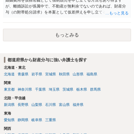
婚姻費用を債務名義として強制競売を申し立てる方法もあり得ます
が、離婚訴訟が係属中で、不動産が無剰余でないのであれば、財産分
与（の附帯処分請求）を本案として仮差押えを申し立てる（法的には
審判前保全処分の扱いになるので管轄は家庭裁判所）という方法も考
えられます。弁護士へ依頼しているのであれば、担当弁護士とよく相
談してください。
もっとみる
都道府県から財産分与に強い弁護士を探す
北海道・東北
北海道
青森県
岩手県
宮城県
秋田県
山形県
福島県
関東
東京都
神奈川県
千葉県
埼玉県
茨城県
栃木県
群馬県
北陸・甲信越
新潟県
長野県
山梨県
石川県
富山県
福井県
東海
愛知県
静岡県
岐阜県
三重県
関西