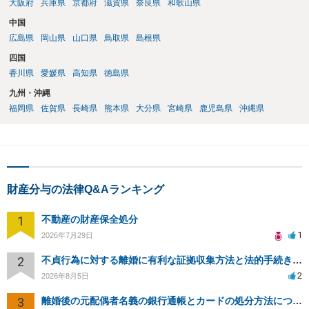
大阪府
兵庫県
京都府
滋賀県
奈良県
和歌山県
中国
広島県
岡山県
山口県
鳥取県
島根県
四国
香川県
愛媛県
高知県
徳島県
九州・沖縄
福岡県
佐賀県
長崎県
熊本県
大分県
宮崎県
鹿児島県
沖縄県
財産分与の法律Q&Aランキング
1
不動産の財産保全処分
1
2026年7月29日
2
不貞行為に対する離婚に有利な証拠収集方法と法的手続きについて
2
2026年8月5日
3
離婚後の元配偶者名義の銀行通帳とカードの処分方法について