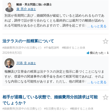
離婚・男女問題に強い弁護士
泉 亮介
弁護士
別居が長期間に及び，婚姻関係が破綻していると認められるものであ
れば，調停で話が折り合わなくとも最終的には裁判での離婚が認めら
れる可能性があるかと思われますので，調停を起こす価値はあるよう
に思われます。 もっとも，調停については，お互いの合意がない限り
は調停が成立するということはないため，相手が合意するメリットを
だしてでも調停で終わらせるよう努めるのか，裁判離婚を見据えて調
法テラスの一括精算について
停での離婚に固執しないかいずれかの対応は必要となるかと思われま
#婚姻費用(別居中の生活費など)
#不倫慰謝料
#離婚すること自体
す。 お一人で対応するのは難しい側面もありますので弁護士を立てる
2026年8月3日
役にたった
1
ことを検討されると良いかと思われます。
川添 圭
弁護士
報酬及び立替金の精算は法テラスの決定と指示に基づくことになりま
すが、償還中の関連事件の着手金を含めて精算可能であれば、そのよ
うな内容になる可能性があります。ただし、他の関連事件でも相手方
から金銭を取得できる場合には個別に考える場合もあります。個別事
情によって対応が違いますので、法テラスへお尋ねいただいた方が確
実です。
相手が退職している状態で、婚姻費用分担請求は可能
でしょうか？
#婚姻費用(別居中の生活費など)
#生活費を渡さない
#離婚すること自体