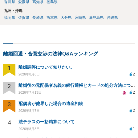
香川県
愛媛県
高知県
徳島県
九州・沖縄
福岡県
佐賀県
長崎県
熊本県
大分県
宮崎県
鹿児島県
沖縄県
離婚回避・合意交渉の法律Q&Aランキング
1
離婚調停について知りたい。
2
2026年8月6日
2
離婚後の元配偶者名義の銀行通帳とカードの処分方法について
2
2026年7月13日
3
配偶者が他界した場合の遺産相続
2
2026年8月7日
4
法テラスの一括精算について
1
2026年8月3日