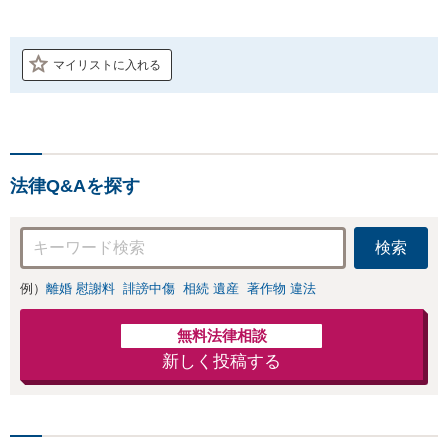
マイリストに入れる
法律Q&Aを探す
検索
例）
離婚 慰謝料
誹謗中傷
相続 遺産
著作物 違法
無料法律相談
新しく投稿する