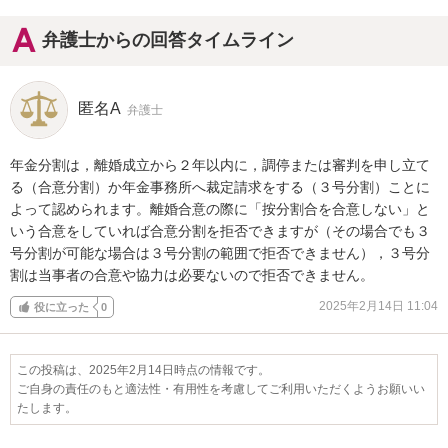
弁護士からの回答タイムライン
匿名A
弁護士
年金分割は，離婚成立から２年以内に，調停または審判を申し立て
る（合意分割）か年金事務所へ裁定請求をする（３号分割）ことに
よって認められます。離婚合意の際に「按分割合を合意しない」と
いう合意をしていれば合意分割を拒否できますが（その場合でも３
号分割が可能な場合は３号分割の範囲で拒否できません），３号分
割は当事者の合意や協力は必要ないので拒否できません。
2025年2月14日 11:04
役に立った
0
この投稿は、2025年2月14日時点の情報です。
ご自身の責任のもと適法性・有用性を考慮してご利用いただくようお願いい
たします。