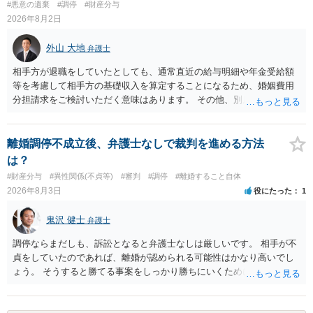
#悪意の遺棄
#調停
#財産分与
2026年8月2日
外山 大地
弁護士
相手方が退職をしていたとしても、通常直近の給与明細や年金受給額
等を考慮して相手方の基礎収入を算定することになるため、婚姻費用
分担請求をご検討いただく意味はあります。 その他、別居の経緯、質
問者様の年収、監護されているお子様がいるかといった事情をふまえ
て、ご検討いただくのが良いかと思います。
離婚調停不成立後、弁護士なしで裁判を進める方法
は？
#財産分与
#異性関係(不貞等)
#審判
#調停
#離婚すること自体
2026年8月3日
役にたった
1
鬼沢 健士
弁護士
調停ならまだしも、訴訟となると弁護士なしは厳しいです。 相手が不
貞をしていたのであれば、離婚が認められる可能性はかなり高いでし
ょう。 そうすると勝てる事案をしっかり勝ちにいくためにも弁護士委
任を強くおすすめします。