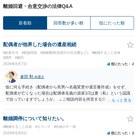
離婚回避・合意交渉の法律Q&A
新着順
回答数が多い順
役にたった順
配偶者が他界した場合の遺産相続
#財産分与
#親族関係
#婚姻費用(別居中の生活費など)
#離婚すること自体
#調停
#裁判
2026年8月7日
役にたった
2
倉田 勲
弁護士
仮に何も手続き（配偶者から長男へ名義変更や遺言書作成）をせず、
配偶者が亡くなった場合は配偶者名義の資産1/2は妻（私）という認識
で合っていますでしょうか。 →ご相談内容を拝見する限りでは、その
認識で合ってはいます。 なお、逆に１/２しか権利がないため、自宅を
完全に所有する場合は、他の相続人に対して自宅の評価額の１/２の代
償金の支払いが必要になります。
離婚調停について知りたい。
#離婚すること自体
#モラハラ
#性格の不一致
2026年8月6日
役にたった
2