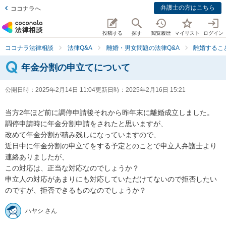
弁護士の方はこちら
ココナラへ
投稿する
探す
閲覧履歴
マイリスト
ログイン
ココナラ法律相談
法律Q&A
離婚・男女問題の法律Q&A
離婚するこ
年金分割の申立てについて
公開日時：
2025年2月14日 11:04
更新日時：
2025年2月16日 15:21
当方2年ほど前に調停申請後それから昨年末に離婚成立しました。

調停申請時に年金分割申請をされたと思いますが、

改めて年金分割が積み残しになっていますので、

近日中に年金分割の申立てをする予定とのことで申立人弁護士より
連絡ありましたが、

この対応は、正当な対応なのでしょうか？

申立人の対応があまりにも対応していただけてないので拒否したい
のですが、拒否できるものなのでしょうか？
ハヤシ さん