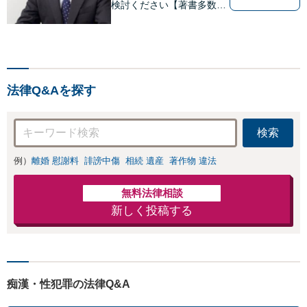
検討ください【著書多数】
【離婚の解決実績300件以
上】心のケアもしながら全
力でサポートします【相続
問題】複雑な遺産分割・相
続放棄・遺留分なども、基
法律Q&Aを探す
本からわかりやすくご説明
します【人形町駅2分】
検索
例）
離婚 慰謝料
誹謗中傷
相続 遺産
著作物 違法
無料法律相談
新しく投稿する
痴漢・性犯罪の法律Q&A