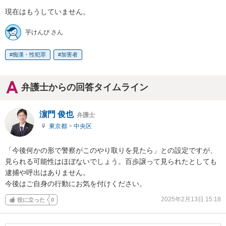
現在はもうしていません。
芋けんぴ さん
痴漢・性犯罪
加害者
弁護士からの回答タイムライン
濵門 俊也
弁護士
東京都
>
中央区
「今後何かの形で警察がこのやり取りを見たら」との設定ですが、
見られる可能性はほぼないでしょう。百歩譲って見られたとしても
逮捕や呼出はありません。

今後はご自身の行動にお気を付けください。
2025年2月13日 15:18
役に立った
0