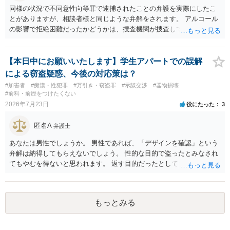
同様の状況で不同意性向等罪で逮捕されたことの弁護を実際にしたこ
とがありますが、相談者様と同じような弁解をされます。 アルコール
の影響で拒絶困難だったかどうかは、捜査機関が捜査して判断するこ
とになりますし、その結果、実際に起訴されるか、不起訴になるかも
分かりません。 また、拒絶困難であったとしても、それについて相談
者様に認識がなければ、「故意」がないという判断になることもあり
【本日中にお願いいたします】学生アパートでの誤解
ます。 相談者様はあくまで「アルコールの影響はない」「完全なる同
による窃盗疑惑、今後の対応策は？
意であった」とのお立場ですので、現時点で、対応できることはない
#加害者
#痴漢・性犯罪
#万引き・窃盗罪
#示談交渉
#器物損壊
のではないでしょうか？（同意してたよねと言っても火に油をそそぐ
#前科・前歴をつけたくない
だけになりかねません。） そのため、現時点でこれ以上アドバイスで
2026年7月23日
役にたった
3
きることはないとなります。これで回答を終わります。
匿名A
弁護士
あなたは男性でしょうか。 男性であれば、「デザインを確認」という
弁解は納得してもらえないでしょう。 性的な目的で盗ったとみなされ
てもやむを得ないと思われます。 返す目的だったとしても、性的な目
的の達成のためだとすれば、一旦、自室にもちかえっている以上、不
法領得の意思は発現しており、窃盗の既遂罪は成立し得まると思われ
ます。 元の場所に戻したのは、前述の目的を遂行する関係上、ばれな
もっとみる
いように戻したと評価されることになるのではないかと思います。 防
犯カメラに写っているのがあなたなのかは不明ですが、極めて深刻な
事態になっているのは確かです。お早目にご両親などとも相談して、