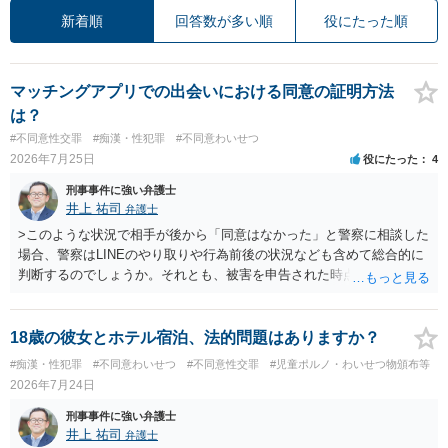
新着順
回答数が多い順
役にたった順
マッチングアプリでの出会いにおける同意の証明方法
は？
#不同意性交罪
#痴漢・性犯罪
#不同意わいせつ
2026年7月25日
役にたった
4
刑事事件に強い弁護士
井上 祐司
弁護士
>このような状況で相手が後から「同意はなかった」と警察に相談した
場合、警察はLINEのやり取りや行為前後の状況なども含めて総合的に
判断するのでしょうか。それとも、被害を申告された時点で私がかな
り不利になるのでしょうか。 同様のご相談を、検察官送致されたも
の（不起訴事案）を含めて数件経験していますが、いずれも警察の対
応は前者です。 特に近年は、いわゆる異性間のトラブルから報復的
18歳の彼女とホテル宿泊、法的問題はありますか？
に不同意性交・不同意わいせつの罪の被害届が出される事案が頻発し
#痴漢・性犯罪
#不同意わいせつ
#不同意性交罪
#児童ポルノ・わいせつ物頒布等
ており、警察も闇雲な逮捕をしないよう慎重になっているため、まず
2026年7月24日
は前後のＬＩＮＥやInstagram等の履歴をすべて統括的に縦覧して、
「被害者の被害申告内容が本当に信用できるものか」を見極めてから
刑事事件に強い弁護士
動くようになっていると感じます。
井上 祐司
弁護士