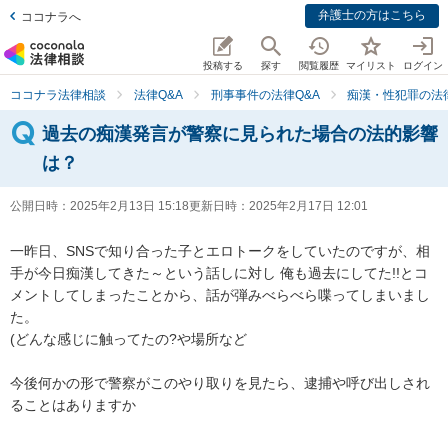
弁護士の方はこちら
ココナラへ
投稿する
探す
閲覧履歴
マイリスト
ログイン
ココナラ法律相談
法律Q&A
刑事事件の法律Q&A
痴漢・性犯罪の法律
過去の痴漢発言が警察に見られた場合の法的影響
は？
公開日時：
2025年2月13日 15:18
更新日時：
2025年2月17日 12:01
一昨日、SNSで知り合った子とエロトークをしていたのですが、相
手が今日痴漢してきた～という話しに対し 俺も過去にしてた!!とコ
メントしてしまったことから、話が弾みべらべら喋ってしまいまし
た。

(どんな感じに触ってたの?や場所など

今後何かの形で警察がこのやり取りを見たら、逮捕や呼び出しされ
ることはありますか
