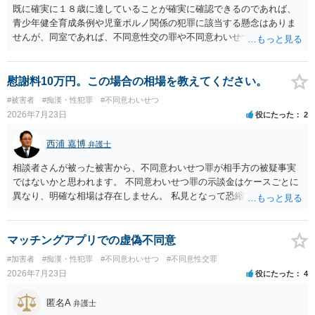
既に確実に１８歳に達していることが確実に確認できるのであれば、
青少年健全育成条例や児童ポルノ関係の犯罪に該当する懸念はありま
せんが、同室であれば、不同意性交の罪や不同意わいせつの罪の問題
が生じる可能性が否定できないので、慎重に行動された方が良いと考
えます。 すでに成人している以上、ホテル側が訝しく思って連絡をす
る可能性というのはほとんどないと考えます。
慰謝料10万円。この場合の相場を教えてください。
#被害者
#痴漢・性犯罪
#不同意わいせつ
2026年7月23日
役にたった
2
西浦 嘉博
弁護士
相談者さんが被った被害から、不同意わいせつ罪が相手方の被疑事実
ではないかと思われます。 不同意わいせつ罪の示談金はケースごとに
異なり、明確な相場は存在しません。 私見となって恐縮ですが、一般
的に20万～100万円程度に収束することが多い印象を受けます。 他
方、相手方に資力がなければ、相場通りの請求は困難であることに留
意ください。 より詳細について、お聞きになりたい場合、最寄りの法
マッチングアプリでの虚偽不同意
律事務所での相談を検討ください。 上記、ご参考ください。
#加害者
#痴漢・性犯罪
#不同意わいせつ
#不同意性交罪
2026年7月23日
役にたった
4
匿名A
弁護士