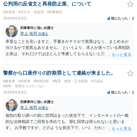
公判用の反省文と再発防止策、について
#加害者
#万引き・窃盗罪
#刑事裁判
2026年8月6日
役にたった
2
刑事事件に強い弁護士
井上 祐司
弁護士
率直なことを言いますと、手書きかＰＣかで差異はなく、まとめるか
分けるかで差異もありません。 というより、本人が述べている再犯防
止策は、それだけではほとんど考慮してもらえないと思った方が良い
です。 提出するのであれば、 ・具体的に自身が受けているプログラム
やカウンセリング・治療の内容 ・利用している再犯防止策（例えば保
護観察所と連携した職業支援の内容や具体的な就労・監督状況） ・監
警察から口座作りの詐欺罪として連絡が来ました。
督者の証言 など、証拠で担保された客観性と実現可能性があるもので
#被害者
#加害者
#特殊詐欺
#冤罪・無実・正当防衛
#不起訴
なければあまり意味がありません。 もともと執行猶予が狙える事案で
#前科・前歴をつけたくない
あれば本人の反省の言葉だけで十分であり、実刑となるか微妙な事案
2026年8月6日
役にたった
2
では、本人が再発防止策をいくら述べてもほとんど効果は望めないと
刑事事件に強い弁護士
いうのが実感です。
井上 祐司
弁護士
個別の取り調べの前に切羽詰まった状況下で、インターネットの一般
的な法律相談でご回答を求めても、望む回答は得られないと思いま
す。 お手数ですが、どのような状況下で、いつ、だれからどのような
経緯で口座の提供を頼まれ開設したか、それによる詐欺等の収益がど