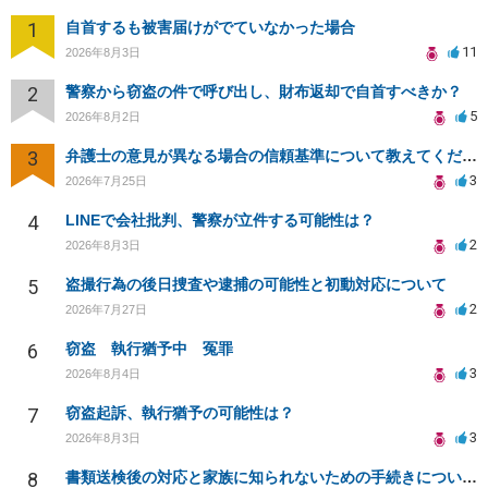
1
自首するも被害届けがでていなかった場合
11
2026年8月3日
2
警察から窃盗の件で呼び出し、財布返却で自首すべきか？
5
2026年8月2日
3
弁護士の意見が異なる場合の信頼基準について教えてください
3
2026年7月25日
4
LINEで会社批判、警察が立件する可能性は？
2
2026年8月3日
5
盗撮行為の後日捜査や逮捕の可能性と初動対応について
2
2026年7月27日
6
窃盗 執行猶予中 冤罪
3
2026年8月4日
7
窃盗起訴、執行猶予の可能性は？
3
2026年8月3日
8
書類送検後の対応と家族に知られないための手続きについて相談