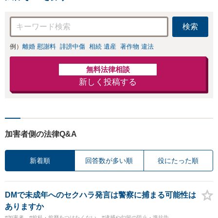
交渉も対応可」
力」加害者側の対
【完全個室対応】
応可：開示請求の
検索
意見照会が来たと
きの対処法、被害
例）
離婚 慰謝料
誹謗中傷
相続 遺産
著作物 違法
者との示談交渉
無料法律相談
新しく投稿する
加害者側の法律Q&A
新着順
回答数が多い順
役にたった順
DMで未成年へのセクハラ発言は警察に捕まる可能性は
ありますか
#加害者
#前科・前歴をつけたくない
#逮捕や勾留の阻止・準抗告