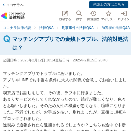
弁護士の方はこちら
ココナラへ
投稿する
探す
閲覧履歴
マイリスト
ログイン
ココナラ法律相談
法律Q&A
刑事事件の法律Q&A
加害者の法律Q&A
マッチングアプリでの金銭トラブル、法的対処法
は？
公開日時：
2025年2月12日 18:14
更新日時：
2025年2月15日 20:40
マッチングアプリでトラブルにあいました。

アプリやLINEでお手当を条件に大人の関係で合意してお会いしまし
た。

喫茶店でお話しをして、その後、ラブホに行きました。

あまりサービスをしてくれなかったので、続行が難しくなり、色々
とお願いしました。そのため女性の機嫌が悪くなり、喧嘩になりま
した。不満でしたが、お手当を払い、別れましたが、直後にLINEを
ブロックされました。

逆恨みで通報されたら逮捕されるでしょうか？こちらも途中で中断