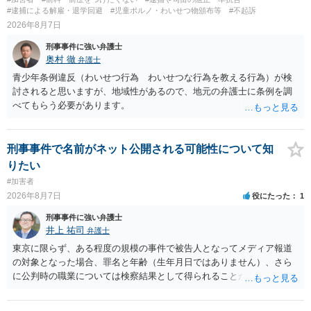
#逮捕による解雇・退学回避
#児童ポルノ・わいせつ物頒布等
#不起訴
2026年8月7日
刑事事件に強い弁護士
奥村 徹
弁護士
青少年条例違反（わいせつ行為 わいせつな行為を教える行為）が検
討されると思いますが、地域性があるので、地元の弁護士に条例を調
べてもらう必要があります。
刑事事件で名前がネット公開される可能性について知
りたい
#加害者
2026年8月7日
役にたった
1
刑事事件に強い弁護士
井上 祐司
弁護士
東京に限らず、ある程度の規模の事件で被告人となってメディア報道
の対象となった場合、罪名と年齢（生年月日ではありません）、さら
に公判時の職業については検察結果として得られることが通常です。