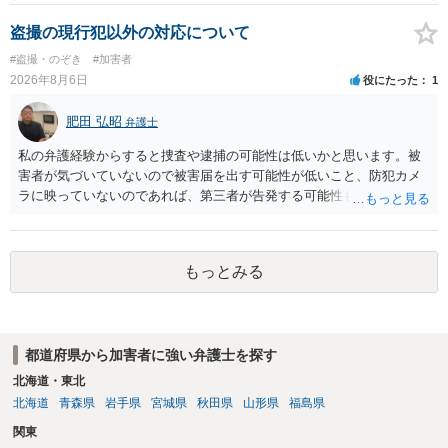
の程度だと聞いているのかということについて、お近くで詳細な法律
相談を受けられたうえで対処方法を探された方がよいと思われます。
盗撮の現行犯以外の対応について
一般論でいえば、任意取り調べの場合、ＩＣレコーダーを持参して取
#盗撮・のぞき
#加害者
り調べ内容を録音することは必須だと考えます。
2026年8月6日
役にたった
1
肥田 弘昭
弁護士
私の弁護経験からすると捜査や逮捕の可能性は低いかと思います。被
害者が気づいていないので被害届を出す可能性が低いこと、防犯カメ
ラに映っていないのであれば、第三者が告発する可能性も低いこと、
証拠は削除されていることからです。但し、「電車内で携帯で対面に
座る女性を盗撮(全体像写真1枚と5秒程度の動画)してしまいました。下
着や胸など強調したものではありません。」とありますが、少なくと
もっとみる
も捜査段階では性的姿態等撮影罪の被疑事実で逮捕勾留されるケース
が私の弁護経験では多くなった印象です（最終的には不起訴ないし各
都道府県の迷惑防止条例違反になることもあります）。2度としないこ
とをお勧めいたします。ご参考にしてください。
都道府県から加害者に強い弁護士を探す
北海道・東北
北海道
青森県
岩手県
宮城県
秋田県
山形県
福島県
関東