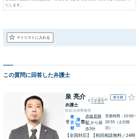
たします。
マイリストに入れる
この質問に回答した弁護士
泉 亮介
東京都
インタビュ
ーを見る
弁護士
彩結法律事務所
赤坂見附
営業時間：10:00~
東
港
20:55（土日祝
京
駅
から徒
|
区
都
日）
歩3分
【全国対応】【初回相談無料／24時