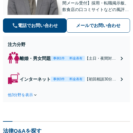
間メール受付】採用・転職掲示板、
飲食店の口コミサイトなどの風評被
害対策など実績あり！【刑事】犯罪
の種類を問わず相談可。可能な限り
電話でお問い合わせ
メールでお問い合わせ
早期対応で駆けつけサポート【労
働】不当解雇・残業代請求はおまか
せください
注力分野
離婚・男女問題
【土日・夜間対応
事例1件
料金表有
可】【初回相談30
分無料】「相手方
から書面を提示さ
インターネット
【初回相談30分無
事例3件
料金表有
れたら、サインす
料】状況に応じて
る前にご相談を」
手段を使い分け、
経験豊富な弁護士
他3分野を表示
適切な方法で投稿
が全力で交渉にあ
の削除・発信者情
たります！相手方
報開示請求をおこ
と直接話す精神的
ないます「企業や
負担を軽減「弁護
お店の風評被害対
士の交渉で慰謝料
策／売り上げ低下
金額アップ／減額
法律Q&Aを探す
防止のために尽