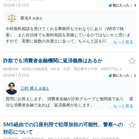
2026年7月15日
役にたった
3
匿名A
弁護士
今時無料相談を受けてくれる事務所もそれなりにあり（WEBで検
索）、また自治体でも無料相談を実施しているのではないかと思いま
すので、実際に複数の弁護士に会って、ちゃんと話を聞いてくれる
方、高圧的ではない方に相談した方が良いでしょう。その弁護士の方
はそもそも事案を把握できていないようですので、御相談の案件につ
いては弁護士として能力不足なのかもしれません。相手にしない方が
詐欺でも消費者金融機関に返済義務はあるか
良いと思います。ただ、仮想通貨詐欺の被害回復は現実的には難しい
#副業詐欺
#詐欺の法的措置
#本名・住所・電話番号が不明
#200万円以上
かもしれません。
2026年7月10日
役にたった
1
三村 勇人
弁護士
質問にお答えします。 消費者金融が詐欺グループと無関係であり、 適
法な消費者金融であれば、返済義務が生じます。
SNS経由での口座利用で犯罪加担の可能性、警察への
対応について
#副業詐欺
#仮想通貨詐欺
#振り込め詐欺
#悪徳商法
#10〜50万円未満