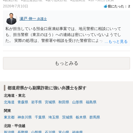
2026年7月10日
役にたった
2
瀬戸 伸一
弁護士
私が担当している預金口座凍結事案では、地元警察に相談にいって
も、担当警察（東京のほう）への連絡は密にいっていないようでし
た。 実際の処理は、警察署や相談を受けた警察官によってだいぶ変わ
ると思われます。 不安があれば、費用はかかりますが、警察対応につ
いて弁護士に依頼を検討されてください。
もっとみる
都道府県から副業詐欺に強い弁護士を探す
北海道・東北
北海道
青森県
岩手県
宮城県
秋田県
山形県
福島県
関東
東京都
神奈川県
千葉県
埼玉県
茨城県
栃木県
群馬県
北陸・甲信越
新潟県
長野県
山梨県
石川県
富山県
福井県