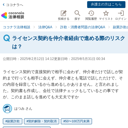
弁護士の方はこちら
ココナラへ
投稿する
探す
閲覧履歴
マイリスト
ログイン
ココナラ法律相談
法律Q&A
詐欺・消費者問題の法律Q&A
副業詐欺
ライセンス契約を仲介者経由で進める際のリスク
は？
公開日時：
2025年2月12日 14:12
更新日時：
2025年5月31日 00:34
ライセンス契約で直接契約で相手に会わず、仲介者だけで話しが契
約まで行っても相手に会えず、仲介者とも電話で話しただけで、そ
の内容を録音しているから進めるしかありません。と言われまし
た。契約書も作成し、会社で法律チェックもしているとの事です
が、このまま話しを進めても大丈夫ですか
はつみ さん
副業詐欺
契約解除・契約取消
50〜100万円未満