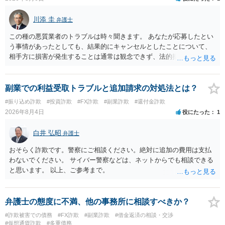
川添 圭
弁護士
この種の悪質業者のトラブルは時々聞きます。 あなたが応募したとい
う事情があったとしても、結果的にキャンセルとしたことについて、
相手方に損害が発生することは通常は観念できず、法的措置を採って
も認められません。この種の言説は半ば脅しのようなものです。 ま
ず、最寄りの消費生活センターへ相談し、連絡を無視してよいかどう
かのアドバイスを受けられることをお勧めします。しつこいようであ
副業での利益受取トラブルと追加請求の対処法とは？
れば、弁護士へ依頼して警告してもらうことも必要になるかもしれま
#振り込め詐欺
#投資詐欺
#FX詐欺
#副業詐欺
#還付金詐欺
せん。
2026年8月4日
役にたった
1
白井 弘昭
弁護士
おそらく詐欺です。警察にご相談ください。絶対に追加の費用は支払
わないでください。 サイバー警察などは、ネットからでも相談できる
と思います。 以上、ご参考まで。
弁護士の態度に不満、他の事務所に相談すべきか？
#詐欺被害での債務
#FX詐欺
#副業詐欺
#借金返済の相談・交渉
#仮想通貨詐欺
#多重債務