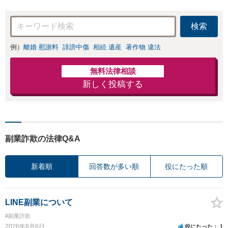
検索
例）
離婚 慰謝料
誹謗中傷
相続 遺産
著作物 違法
無料法律相談
新しく投稿する
副業詐欺の法律Q&A
新着順
回答数が多い順
役にたった順
LINE副業について
#副業詐欺
2026年8月6日
役にたった
1