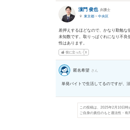
濵門 俊也
弁護士
東京都
>
中央区
差押えするほどなので、かなり勤勉な
未知数です。取りっぱぐれになり不良
性はあります。
役に立った
0
匿名希望
さん
単発バイトで生活してるのですが、
この投稿は、2025年2月10日
ご自身の責任のもと適法性・有