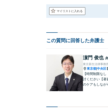
マイリストに入れる
この質問に回答した弁護士
濵門 俊也
東京新生法律事務
東京都
中央区
|
【時間制限なし
討ください【著
のケアもしなが
雑な遺産分割・
りやすくご説明