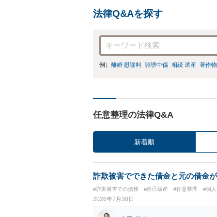
法律Q&Aを探す
例）
離婚 慰謝料
誹謗中傷
相続 遺産
著作物
任意整理の法律Q&A
新着順
詐欺被害でできた借金と元の借金が
#詐欺被害での債務
#自己破産
#任意整理
#個
2026年7月30日