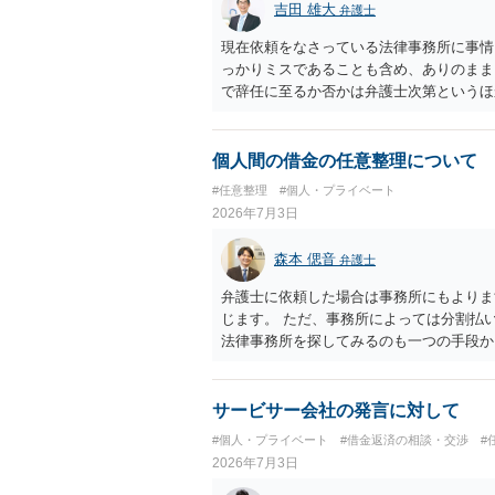
吉田 雄大
弁護士
現在依頼をなさっている法律事務所に事情
っかりミスであることも含め、ありのまま
で辞任に至るか否かは弁護士次第というほ
ません。 ご健闘をお祈りいたします。
個人間の借金の任意整理について
#任意整理
#個人・プライベート
2026年7月3日
森本 偲音
弁護士
弁護士に依頼した場合は事務所にもよりま
じます。 ただ、事務所によっては分割払
法律事務所を探してみるのも一つの手段か
可能な場合もございますので、まずは法テ
サービサー会社の発言に対して
#個人・プライベート
#借金返済の相談・交渉
#
2026年7月3日