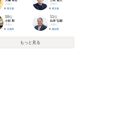
大橋 卓生
三村 勇人
弁護士
弁護士
東京都
東京都
10
11
位
位
小杉 和
白井 弘昭
弁護士
弁護士
京都府
愛知県
もっと見る