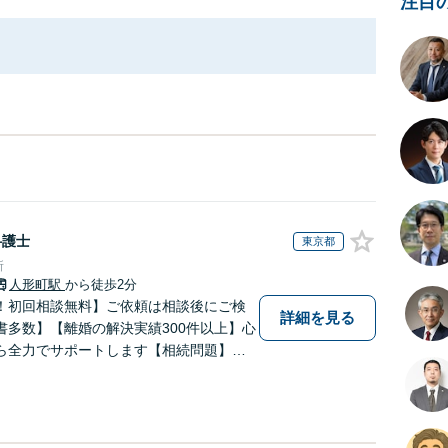
注目
弁護士
東京都
所
人形町駅
から徒歩2分
！初回相談無料】ご依頼は相談後にご検
詳細を見る
書多数】【離婚の解決実績300件以上】心
ら全力でサポートします【相続問題】複
相続放棄・遺留分なども、基本からわか
します【人形町駅2分】