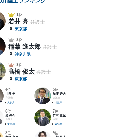
の弁護士ランキング
1
位
若井 亮
弁護士
東京都
2
位
稲葉 進太郎
弁護士
神奈川県
3
位
髙橋 俊太
弁護士
東京都
4
5
位
位
川添 圭
加藤 善大
弁護士
弁護士
大阪府
埼玉県
6
7
位
位
泉 亮介
竹本 真紀
弁護士
弁護士
東京都
愛知県
8
9
位
位