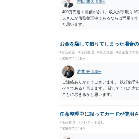
吉田 雄大
弁護士
400万円近く負債があり、収入が手取り1
夫さんが債務整理中であるならば尚更です
と思います。
お金を騙して借りてしまった場合の
#自己破産
#任意整理
#個人再生
#借金返済の
2026年7月15日
若井 亮
弁護士
ご連絡ありがとうございます。 執行猶予
べきであると言えます。 貸してくれた方
ことに尽きるかと思います。
任意整理中に誤ってカードが使用さ
#任意整理
#クレジット会社
2026年7月14日