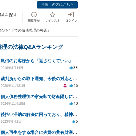
弁護士の方はこちら
&Aを探す
閲覧履歴
マイリスト
ログイン
単発バイトでの債務整理の可否」
整理の法律Q&Aランキング
風俗のお客様から「返さなくていい」ともらったお金の返済を強要されています
33
2018年3月14日
裁判所からの取下通知、今後の対応と債権者の意図
15
2020年11月21日
個人債務整理後の家売却で財産隠しに問われるリスクは？
10
2024年11月18日
後払い滞納の解決に困っており、精神障害者で交渉ができず、弁護士も断られた場合の対処法
6
2023年6月2日
個人再生をする場合に夫婦の共有財産である家計からの借入も再生対象の債権となるのか等について