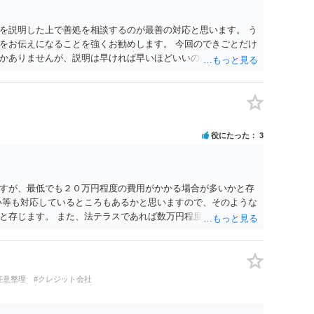
を説明した上で善処を相談するのが最善の対応と思います。 う
をお伝えになることを強くお勧めします。 今回のできごとだけ
かありませんが、説明は早ければ早いほどいいのは間違いあり
役にたった
3
すが、最低でも２０万円程度の費用がかかる場合が多いかと存
い等も対応しているところもあるかと思いますので、そのような
と存じます。 また、法テラスであれば数万円程度で債務整理が
ラスに相談してみてはいかがでしょうか。 以上ご参考までに。
任意整理
#クレジット会社