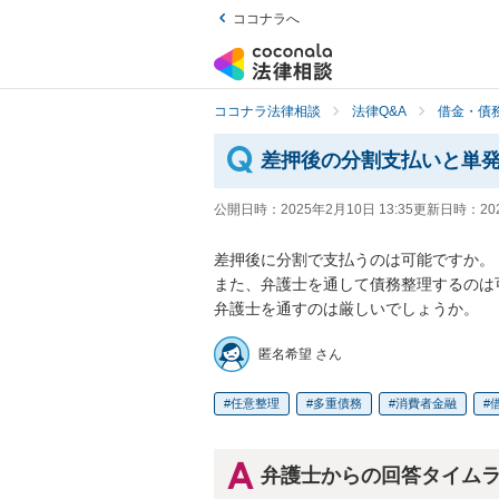
ココナラへ
ココナラ法律相談
法律Q&A
借金・債
差押後の分割支払いと単
公開日時：
2025年2月10日 13:35
更新日時：
20
差押後に分割で支払うのは可能ですか。

また、弁護士を通して債務整理するのは
弁護士を通すのは厳しいでしょうか。
匿名希望 さん
任意整理
多重債務
消費者金融
弁護士からの回答タイム