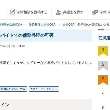
法律相談を投稿する
弁護士を探す
法律Q
務整理の法律Q&A
任意整理の法律Q&A
法律Q&A「差押後の分割支払いと
発バイトでの債務整理の可否
任意
25年2月13日 13:40
1
可能でしょうか。タイミーなど単発バイトをしている人には
2
3
借金返済の相談・交渉
個人・プライベート
4
ライン
5