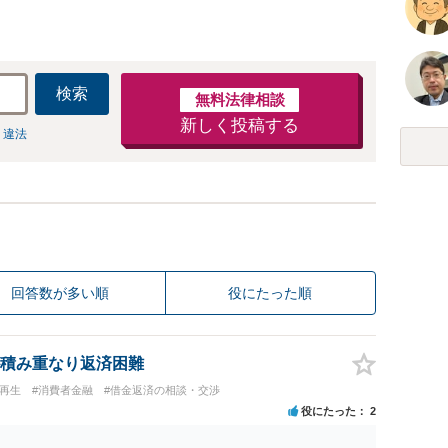
検索
無料法律相談
新しく投稿する
 違法
回答数が多い順
役にたった順
積み重なり返済困難
人再生
#消費者金融
#借金返済の相談・交渉
役にたった
2