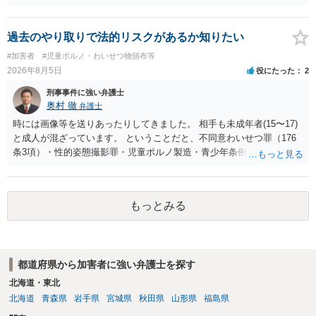
勾留や略式起訴などの可能性もあります。ご参考にしてください。
過去のやり取りで法的リスクがあるか知りたい
#加害者
#児童ポルノ・わいせつ物頒布等
2026年8月5日
役にたった
2
刑事事件に強い弁護士
奥村 徹
弁護士
時には画像等を送りあったりしてきました。 相手も未成年者(15〜17)
と成人が混ざっています。 ということだと、不同意わいせつ罪（176
条3項）・性的姿態撮影罪・児童ポルノ製造・青少年条例違反（わいせ
つ行為 児童ポルノ要求）などが検討されます。 重い罪もあるの
で、警察にバレれば、それなりの捜査を受けるでしょう。
もっとみる
都道府県から加害者に強い弁護士を探す
北海道・東北
北海道
青森県
岩手県
宮城県
秋田県
山形県
福島県