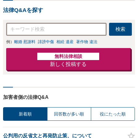
法律Q&Aを探す
検索
例）
離婚 慰謝料
誹謗中傷
相続 遺産
著作物 違法
無料法律相談
新しく投稿する
加害者側の法律Q&A
新着順
回答数が多い順
役にたった順
公判用の反省文と再発防止策、について