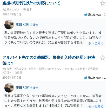
相談を受けられたうえで対処方法を探された方がよいと思われます。
盗撮の現行犯以外の対応について
一般論でいえば、任意取り調べの場合、ＩＣレコーダーを持参して取
#盗撮・のぞき
#加害者
り調べ内容を録音することは必須だと考えます。
2026年8月6日
役にたった
1
肥田 弘昭
弁護士
私の弁護経験からすると捜査や逮捕の可能性は低いかと思います。被
害者が気づいていないので被害届を出す可能性が低いこと、防犯カメ
ラに映っていないのであれば、第三者が告発する可能性も低いこと、
証拠は削除されていることからです。但し、「電車内で携帯で対面に
座る女性を盗撮(全体像写真1枚と5秒程度の動画)してしまいました。下
着や胸など強調したものではありません。」とありますが、少なくと
アルバイト先での金銭問題、警察介入時の処罰と解決
も捜査段階では性的姿態等撮影罪の被疑事実で逮捕勾留されるケース
策は？
が私の弁護経験では多くなった印象です（最終的には不起訴ないし各
#加害者
#示談交渉
#前科・前歴をつけたくない
#逮捕による解雇・退学回避
都道府県の迷惑防止条例違反になることもあります）。2度としないこ
#万引き・窃盗罪
とをお勧めいたします。ご参考にしてください。
2026年8月5日
役にたった
1
肥田 弘昭
弁護士
警察は民事不介入ですので示談斡旋のようなことはしません。被害者
にお金を返すかどうか、被害者が受け取るかは当事者間の問題になり
ます。前科なども影響しますが可能性としては窃盗罪ですので、逮捕