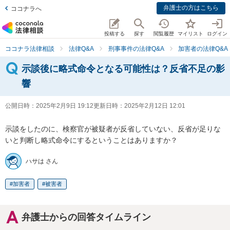
弁護士の方はこちら
ココナラへ
投稿する
探す
閲覧履歴
マイリスト
ログイン
ココナラ法律相談
法律Q&A
刑事事件の法律Q&A
加害者の法律Q&A
示談後に略式命令となる可能性は？反省不足の影
響
公開日時：
2025年2月9日 19:12
更新日時：
2025年2月12日 12:01
示談をしたのに、検察官が被疑者が反省していない、反省が足りな
いと判断し略式命令にするということはありますか？
ハサは さん
加害者
被害者
弁護士からの回答タイムライン