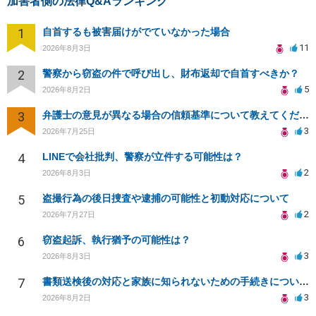
加害者側の法律Q&Aランキング
1
自首するも被害届けがでていなかった場合
11
2026年8月3日
2
警察から窃盗の件で呼び出し、財布返却で自首すべきか？
5
2026年8月2日
3
弁護士の意見が異なる場合の信頼基準について教えてください
3
2026年7月25日
4
LINEで会社批判、警察が立件する可能性は？
2
2026年8月3日
5
盗撮行為の後日捜査や逮捕の可能性と初動対応について
2
2026年7月27日
6
窃盗起訴、執行猶予の可能性は？
3
2026年8月3日
7
書類送検後の対応と家族に知られないための手続きについて相談
3
2026年8月2日