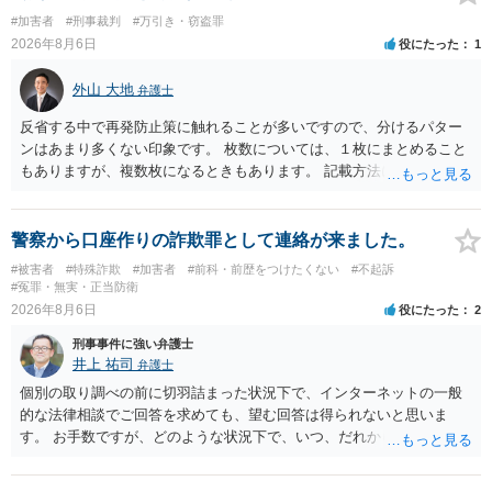
#加害者
#刑事裁判
#万引き・窃盗罪
2026年8月6日
役にたった
1
外山 大地
弁護士
反省する中で再発防止策に触れることが多いですので、分けるパター
ンはあまり多くない印象です。 枚数については、１枚にまとめること
もありますが、複数枚になるときもあります。 記載方法については、
手書きかどうかで裁判官に与える印象が大きく変わることはないと思
います。 したがいまして、いずれも良いかと考えます。
警察から口座作りの詐欺罪として連絡が来ました。
#被害者
#特殊詐欺
#加害者
#前科・前歴をつけたくない
#不起訴
#冤罪・無実・正当防衛
2026年8月6日
役にたった
2
刑事事件に強い弁護士
井上 祐司
弁護士
個別の取り調べの前に切羽詰まった状況下で、インターネットの一般
的な法律相談でご回答を求めても、望む回答は得られないと思いま
す。 お手数ですが、どのような状況下で、いつ、だれからどのような
経緯で口座の提供を頼まれ開設したか、それによる詐欺等の収益がど
の程度だと聞いているのかということについて、お近くで詳細な法律