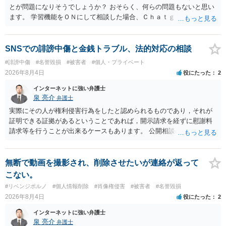
とが問題になりそうでしょうか？ おそらく、何らの問題もないと思い
ます。 学習機能をＯＮにして相談した場合、Ｃｈａｔｇｐｔがｏｐｅ
ｎＡＩに相談内容を蓄積し、他の質問者への何らかの回答の際に参照
する可能性がありますが、個人名や会社名を特定していない限り、一
般論として抽象化されて回答に織り込まれる可能性が生じるにすぎま
SNSでの誹謗中傷と金銭トラブル、法的対応の相談
せんので、その情報自体が、秘密情報に当たるとは思えませんし、名
#誹謗中傷
#名誉毀損
#被害者
#個人・プライベート
誉棄損として、個人や会社に対する誹謗中傷の不特定多数への公開に
2026年8月4日
役にたった
2
当たるとも思われません。 もちろん、誰がその内容をｃｈａｔｇｐｔ
に入力したかも第三者にしられることはないので、個人や会社の特定
インターネットに強い弁護士
をせずに書き込んだことで（おそらく特定して書き込んだとして
泉 亮介
弁護士
も）、相談者さんが刑事民事の責任に問われることはないでしょう。
実際にその人が権利侵害行為をしたと認められるものであり，それが
私見ながらご参考まで。
証明できる証拠があるということであれば，開示請求を経ずに慰謝料
請求等を行うことが出来るケースもあります。 公開相談の場では回答
は難しいかと思われますので，お手持ちの証拠資料を持参の上弁護士
に個別に相談されると良いでしょう。
無断で動画を撮影され、削除させたいが連絡が返って
こない。
#リベンジポルノ
#個人情報削除
#肖像権侵害
#被害者
#名誉毀損
2026年8月4日
役にたった
2
インターネットに強い弁護士
泉 亮介
弁護士