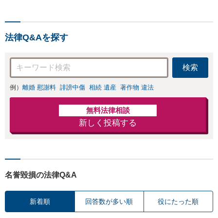
力でサポートします【相続
問題】複雑な遺産分割・相
続放棄・遺留分なども、基
法律Q&Aを探す
本からわかりやすくご説明
します【人形町駅2分】
検索
例）
離婚 慰謝料
誹謗中傷
相続 遺産
著作物 違法
無料法律相談
新しく投稿する
名誉毀損の法律Q&A
新着順
回答数が多い順
役にたった順