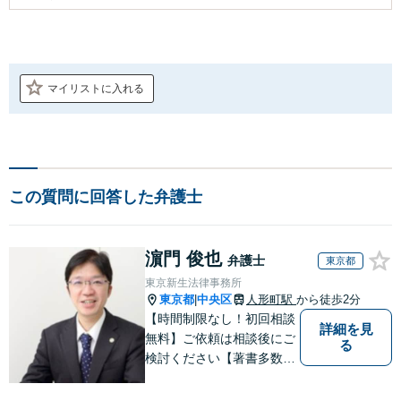
マイリストに入れる
この質問に回答した弁護士
濵門 俊也
弁護士
東京都
東京新生法律事務所
東京都
中央区
人形町駅
から徒歩2分
|
【時間制限なし！初回相談
詳細を見
無料】ご依頼は相談後にご
る
検討ください【著書多数】
【離婚の解決実績300件以
上】心のケアもしながら全