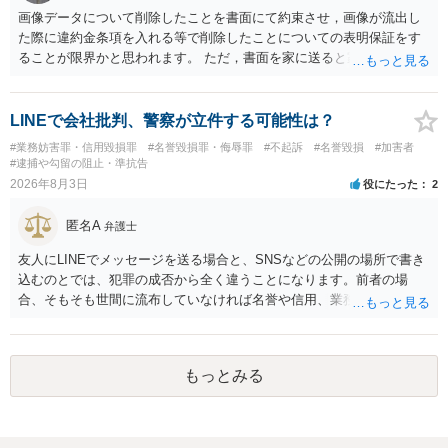
画像データについて削除したことを書面にて約束させ，画像が流出し
た際に違約金条項を入れる等で削除したことについての表明保証をす
ることが限界かと思われます。 ただ，書面を家に送ると家族に不貞行
為が発覚しご自身が慰謝料請求を受けるリスクがあるため，書面で削
除等を求めることは避けたほうが良いかと思われます。
LINEで会社批判、警察が立件する可能性は？
#業務妨害罪・信用毀損罪
#名誉毀損罪・侮辱罪
#不起訴
#名誉毀損
#加害者
#逮捕や勾留の阻止・準抗告
2026年8月3日
役にたった
2
匿名A
弁護士
友人にLINEでメッセージを送る場合と、SNSなどの公開の場所で書き
込むのとでは、犯罪の成否から全く違うことになります。前者の場
合、そもそも世間に流布していなければ名誉や信用、業務にかかる犯
罪は成立しないことになります。
もっとみる