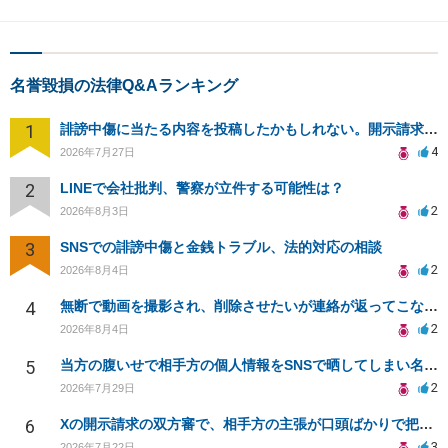
名誉毀損の法律Q&Aランキング
1
誹謗中傷に当たる内容を投稿したかもしれない。開示請求や民事刑事裁判に発展しうるのか教えて欲しい。
4
2026年7月27日
2
LINEで会社批判、警察が立件する可能性は？
2
2026年8月3日
3
SNSでの誹謗中傷と金銭トラブル、法的対応の相談
2
2026年8月4日
4
無断で動画を撮影され、削除させたいが連絡が返ってこない。
2
2026年8月4日
5
当方の腹いせで相手方の個人情報をSNSで晒してしまい名誉毀損させてしまったかもしれない
2
2026年7月29日
6
Xの開示請求の双方審で、相手方の主張が口頭ばかりで把握しきれません
3
2026年7月22日