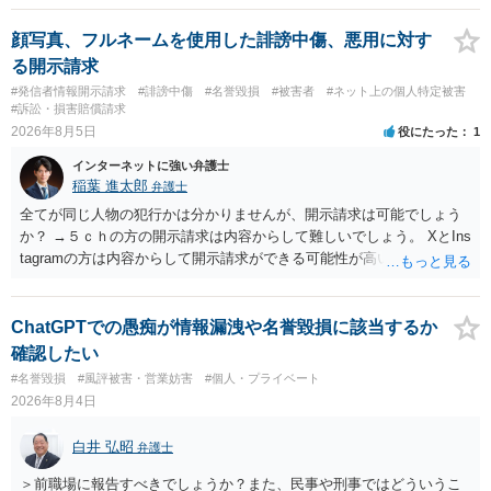
顔写真、フルネームを使用した誹謗中傷、悪用に対す
る開示請求
#発信者情報開示請求
#誹謗中傷
#名誉毀損
#被害者
#ネット上の個人特定被害
#訴訟・損害賠償請求
2026年8月5日
役にたった
1
インターネットに強い弁護士
稲葉 進太郎
弁護士
全てが同じ人物の犯行かは分かりませんが、開示請求は可能でしょう
か？ →５ｃｈの方の開示請求は内容からして難しいでしょう。 XとIns
tagramの方は内容からして開示請求ができる可能性が高いでしょう。
ただ、アカウントが削除されていると開示請求は失敗する可能性が高
いでしょう。７月中にアカウントが削除されている場合、今から進め
ても失敗する可能性が高いように思われます。 相手を特定できた場
ChatGPTでの愚痴が情報漏洩や名誉毀損に該当するか
合、相手に全ての弁護士費用を負担させることは可能でしょうか？ →
確認したい
訴訟外の交渉で相手方が認めれば負担させることができるでしょう。
#名誉毀損
#風評被害・営業妨害
#個人・プライベート
訴訟で判決となった場合は、実際の弁護士費用が認められる場合と認
2026年8月4日
められない場合があり何ともいえないところでしょう。
白井 弘昭
弁護士
＞前職場に報告すべきでしょうか？また、民事や刑事ではどういうこ