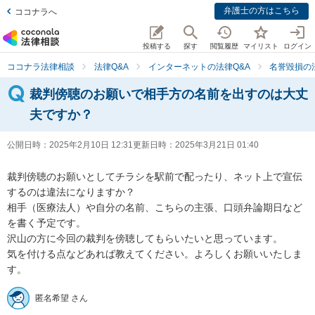
弁護士の方はこちら
ココナラへ
投稿する
探す
閲覧履歴
マイリスト
ログイン
ココナラ法律相談
法律Q&A
インターネットの法律Q&A
名誉毀損の
裁判傍聴のお願いで相手方の名前を出すのは大丈
夫ですか？
公開日時：
2025年2月10日 12:31
更新日時：
2025年3月21日 01:40
裁判傍聴のお願いとしてチラシを駅前で配ったり、ネット上で宣伝
するのは違法になりますか？

相手（医療法人）や自分の名前、こちらの主張、口頭弁論期日など
を書く予定です。

沢山の方に今回の裁判を傍聴してもらいたいと思っています。

気を付ける点などあれば教えてください。よろしくお願いいたしま
す。
匿名希望 さん