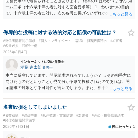
面会要求罪で逮捕されることはあります。 確率の％はわかりません 第
一八二条（十六歳未満の者に対する面会要求等） 1 わいせつの目的
で、十六歳未満の者に対し、次の各号に掲げるいずれかの行為をした
者（当該十六歳未満の者が十三歳以上である場合については、その者
が生まれた日より五年以上前の日に生まれた者に限る。）は、一年以
下の拘禁刑又は五十万円以下の罰金に処する。 一 威迫し、偽計を用
侮辱的な投稿に対する法的対応と賠償の可能性は？
い又は誘惑して面会を要求すること。 二 拒まれたにもかかわらず、
#発信者情報開示請求
#個人・プライベート
#訴訟・損害賠償請求
#加害者
反復して面会を要求すること。 三 金銭その他の利益を供与し、又は
#名誉毀損
#誹謗中傷
その申込み若しくは約束をして面会を要求すること。 2前項の罪を犯
2026年8月4日
し、よってわいせつの目的で当該十六歳未満の者と面会をした者は、
インターネットに強い弁護士
二年以下の拘禁刑又は百万円以下の罰金に処する。
稲葉 進太郎
弁護士
本当に反省しています。開示請求されるでしょうか？ →その相手方に
向けたものだということが見て分かる形で投稿されたのであれば、開
示請求の対象となる可能性が高いでしょう。また、相手方の投稿した
文章からすると、実際に発信者情報開示請求がなされる可能性がある
と存じます。発信者情報開示請求が進むと、投稿に使った回線の契約
者のところに、意見照会がなされます。アカウント情報開示の場合
名誉毀損をしてしまいました
は、アカウントの登録メールに意見照会がなされます。 また、された
#名誉毀損
#誹謗中傷
#風評被害・営業妨害
#加害者
#訴訟・損害賠償請求
場合賠償金はいくらでしょうか。 →ケースバイケースであり、数万円
#発信者情報開示請求
から１００万単位まで様々でしょう。裁判外であれば交渉して相手方
2026年7月31日
役にたった
1
の請求額から減額することを試みることとなるでしょう。