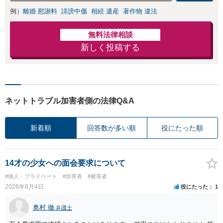
例）
離婚 慰謝料
誹謗中傷
相続 遺産
著作物 違法
無料法律相談
新しく投稿する
ネットトラブル加害者側の法律Q&A
新着順
回答数が多い順
役にたった順
14才の少女への面会要求について
#個人・プライベート
#加害者
#被害者
2026年8月4日
役にたった
1
奥村 徹
弁護士