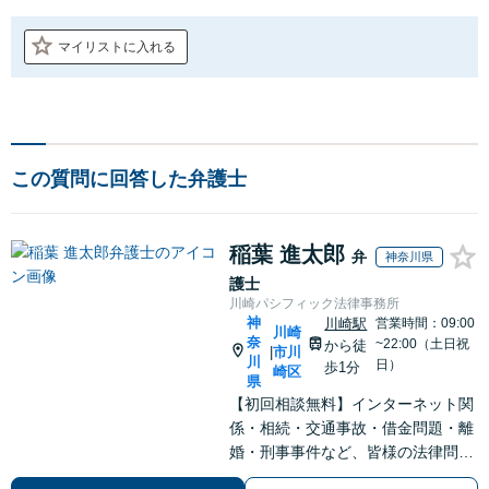
マイリストに入れる
この質問に回答した弁護士
稲葉 進太郎
弁
神奈川県
護士
川崎パシフィック法律事務所
神
川崎駅
営業時間：09:00
川崎
奈
~22:00（土日祝
から徒
市川
|
川
日）
歩1分
崎区
県
【初回相談無料】インターネット関
係・相続・交通事故・借金問題・離
婚・刑事事件など、皆様の法律問題
を解決すべく、親身になって取り組