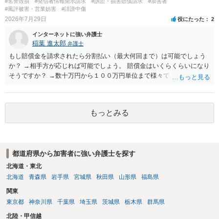
#名誉毀損
#発信者情報開示請求
#訴訟・損害賠償請求
#加害者
とともに、あなたから連絡することもあり得ます。 夫がクレーム電話
#風評被害・営業妨害
#誹謗中傷
を入れた「相手方の法律事務所」というのがプロバイダの代理人の事
2026年7月29日
役にたった
2
務所であるのか、それとも開示請求者の代理人の事務所なのかが不明
インターネットに強い弁護士
ですが、もし前者であれば、書類の再送要請にはあまり意味はなく、
稲葉 進太郎
弁護士
一方、後者であるなら、夫を被告として提訴に至る可能性も考える必
要が出てきます。 あなたと夫との夫婦関係の状況（別居中なのか、夫
もし賠償金を請求されたら分割払い（最大何回まで）は可能でしょう
婦関係は良好なのか、あなたが夫へ嘘をついたのか等）がよくわから
か？ →相手方が応じれば可能でしょう。 賠償金はいくらくらいになり
ないところがあり、実際にどのような対応がベターなのかを正確に検
そうですか？ →数十万円から１００万円単位まで様々であり、不明で
討するためには、公開の相談ではなく、詳しい事実関係を整理した上
す。相手方から相談者様に対し請求がなされた場合、減額や分割の交
で弁護士へ直接相談するべきでしょう。
渉が行われ、双方合意に至れば支払が開始され、決裂して相手方が訴
訟提起を選択すれば訴訟の中で解決がなされる流れが通常です。
もっとみる
都道府県から加害者に強い弁護士を探す
北海道・東北
北海道
青森県
岩手県
宮城県
秋田県
山形県
福島県
関東
東京都
神奈川県
千葉県
埼玉県
茨城県
栃木県
群馬県
北陸・甲信越