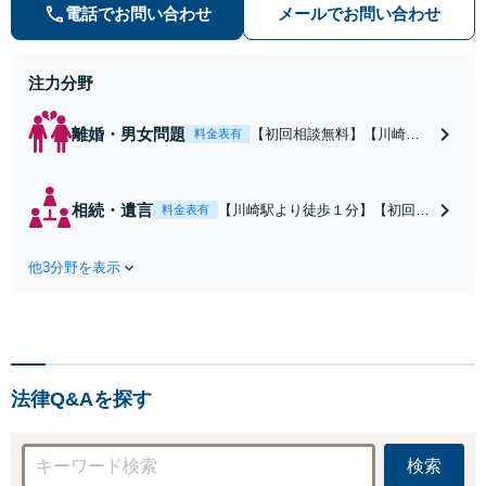
みます。クチコミ・リピーターの方
電話でお問い合わせ
メールでお問い合わせ
も多数。お気軽にお問い合わせ下さ
い。
注力分野
離婚・男女問題
【初回相談無料】【川崎駅
料金表有
徒歩1分】不貞行為の慰謝料
（請求された／請求した
い）・熟年離婚・年金分
相続・遺言
【川崎駅より徒歩１分】【初回相
料金表有
割・婚姻費用・養育費・財
談無料】遺産相続トラブルや遺言
産分与・離婚の慰謝料など
作成などの相続問題に豊富な実績
実績多数。川崎地域に根ざ
他3分野を表示
があります。安心・信頼・丁寧を
した弁護士として、あなた
心がけ，質の高いリーガルサービ
の人生の再スタートを全力
スを目指しております。
で後押しします。
法律Q&Aを探す
検索