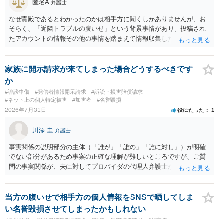
匿名A
弁護士
なぜ貴殿であるとわかったのかは相手方に聞くしかありませんが、お
そらく、「近隣トラブルの腹いせ」という背景事情があり、投稿され
たアカウントの情報その他の事情を踏まえて情報収集した結果、この
ような投稿をするのは貴殿しかいないと推測したもので、これに対し
貴殿が投稿した事実を認めてしまったことで「答え合わせ」になって
しまったのではないでしょうか。 相手方の動きについても、相手方次
家族に開示請求が来てしまった場合どうするべきです
第ですので何とも言えません。公開の場で回答するには情報が乏し
か
く、ここで詳細を明らかにすることは事案の特定に繋がってしまうの
#誹謗中傷
#発信者情報開示請求
#訴訟・損害賠償請求
で、弁護士へ直接相談した方がよいです。
#ネット上の個人特定被害
#加害者
#名誉毀損
2026年7月31日
役にたった
1
川添 圭
弁護士
事実関係の説明部分の主体（「誰が」「誰の」「誰に対し」）が明確
でない部分があるため事案の正確な理解が難しいところですが、ご質
問の事実関係が、夫に対してプロバイダの代理人弁護士から発信者情
報開示請求の意見照会が届いたということであれば、いずれは発信者
情報として夫の氏名と住所が開示され、開示請求者（の代理人弁護
士）が、夫に対して内容証明郵便を送ったり訴訟の提起がなされたり
当方の腹いせで相手方の個人情報をSNSで晒してしま
する可能性があるように思われます。この場合は、開示請求者（とあ
い名誉毀損させてしまったかもしれない
る女性？）の代理人弁護士へ、実は投稿者があなたであるという内容