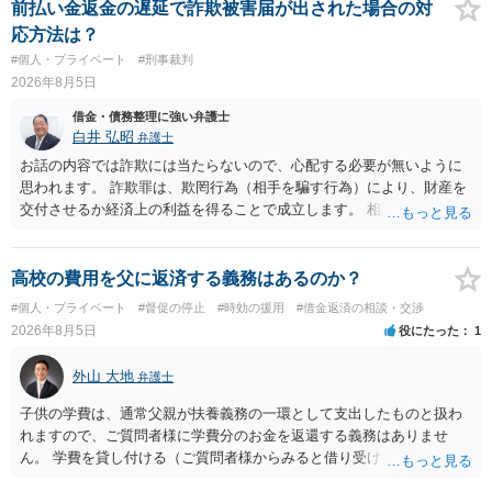
は法に触れる可能性もあります。 ＞100万を支払わず穏便に和解する
前払い金返金の遅延で詐欺被害届が出された場合の対
ことは可能でしょうか？ →一般的には難しいです。相談者さんも１０
応方法は？
０万円の被害を受けたとして、１円も払わないで和解したいと言われ
#個人・プライベート
#刑事裁判
たら、 できるだけ重い刑罰を与えて欲しい、と思われるのではない
2026年8月5日
でしょうか。 ＞弁護士さんに入ってもらうことで支払額が下がること
はありますか？ そこはあり得ます、ただ、弁護士費用かけるならその
借金・債務整理に強い弁護士
分賠償に回すことも考えられるので、 兼ね合いは考えてみましょう。
白井 弘昭
弁護士
お話の内容では詐欺には当たらないので、心配する必要が無いように
思われます。 詐欺罪は、欺罔行為（相手を騙す行為）により、財産を
交付させるか経済上の利益を得ることで成立します。 相談者さんは、
お金が返金できないというだけで、何ら相手を騙していません。 です
ので、詐欺罪の実行行為性が無く罪に問うことはできません。 おそら
く、相手が真実を話せば警察も取り合わないと思いますが、虚偽の内
高校の費用を父に返済する義務はあるのか？
容を述べた場合は、捜査はあるかもしれません。 ただし、捜査におい
#個人・プライベート
#督促の停止
#時効の援用
#借金返済の相談・交渉
て、真実を説明すれば、「ちゃんと返しなさいよ」程度の注意で済む
2026年8月5日
役にたった
1
ことだと思われます。 また、返せるお金が無いのであれば、返せない
のは致し方ありません。真摯に分割して支払うことを相手に告げてい
外山 大地
弁護士
くのみでしょう。 以上、ご参考まで。
子供の学費は、通常父親が扶養義務の一環として支出したものと扱わ
れますので、ご質問者様に学費分のお金を返還する義務はありませ
ん。 学費を貸し付ける（ご質問者様からみると借り受ける）といった
合意がない限りは、法的に返す義務があると主張するのは難しいでし