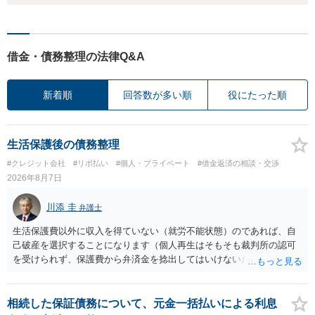
借金・債務整理の法律Q&A
新着順
回答数が多い順
役にたった順
生活保護後の債務整理
#クレジット会社
#リボ払い
#個人・プライベート
#借金返済の相談・交渉
2026年8月7日
川添 圭
弁護士
生活保護費以外に収入を得ていない（就労不能状態）のであれば、自
己破産を選択することになります（個人再生はそもそも裁判所の認可
を受けられず、保護費から弁済金を捻出してはいけないため任意整理
という選択肢もありません）。法テラスの法律扶助を利用すれば弁護
士費用は法テラスが負担し、裁判所の予納金等も法テラスが援助して
くれるため、弁護士へ自己破産を任せれば解決します。
相続した保証債務について、元金一括払いによる利息