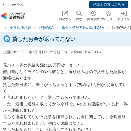
弁護士の方はこちら
ココナラへ
投稿する
探す
閲覧履歴
マイリスト
ログイン
ココナラ法律相談
法律Q&A
借金・債務整理の法律Q&A
法律Q&A
貸したお金が返ってこない
公開日時：
2020年3月9日 09:35
更新日時：
2024年9月4日 11:43
元バイト先の先輩夫婦に10万円貸しました。

借用書はなくラインのやり取りと、振り込みなので入金した記載が
通帳にあります。

貸した数日後に、来月からちょっとずつ(初めは1万円から)返してい
く

と言われましたが、全く返してもらってません。

また、最後に連絡を取ってから今月で、4ヶ月も連絡がなく先日、私
から連絡しました。

長らく連絡してなかった事を謝罪され、お金に関しては、今晩連絡
すると言われましたが、やはり連絡はなく…

貸した私から何回もいつ返済してくれるのか？と、
