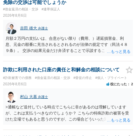
免除の交渉は可能でしょうか
#借金返済の相談・交渉
#連帯保証人
2026年8月6日
吉田 雄大
弁護士
月額２万円の支払いは、合意がない限り（費用、）遅延損害金、利
息、元金の順番に充当されるとされるのが法律の規定です（民法４８
９条）。 交渉の結果元金だけ弁済することで示談することは、弁護士
が関わる債務整理ではしばしばあることです。公的機関は減額に応じ
ることには消極的なことが多いものの、お近くの弁護士にご依頼しチ
ャレンジなさる意義は十分にあると思います。
詐欺に利用された口座の責任と和解金の相談について
#詐欺被害での債務
#借金返済の相談・交渉
#督促の停止
#個人・プライベート
2026年8月6日
役にたった
2
村山 大基
弁護士
>通帳など送付している時点でこちらに非があるのは理解しています
が、これは支払うべきなのでしょうか？ こちらの特殊詐欺の被害を受
けた立場でもあると思うのですが、この場合どういった対処が必要で
しょうか？ →依頼するかどうかは別にして、弁護士に相談に行った方
がいいとは思います。 そもそも、特殊詐欺関係なく旦那さんの行為