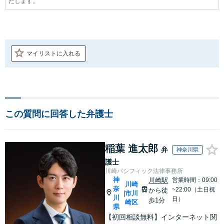
たします。
マイリストに入れる
この質問に回答した弁護士
稲葉 進太郎
弁
神奈川県
護士
川崎パシフィック法律事務所
神
川崎駅
営業時間：09:00
川崎
奈
~22:00（土日祝
から徒
市川
|
川
日）
歩1分
崎区
県
【初回相談無料】インターネット関