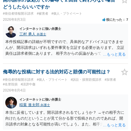
合、相手に全ての弁護士費用を負担させることは可能でしょうか？ →
どうしたらいいですか
訴訟外の交渉で相手方が認めれば負担させることができるでしょう。
#発信者情報開示請求
#被害者
#個人・プライベート
訴訟で判決となった場合は、実際の弁護士費用が認められる場合と認
2026年8月3日
役にたった
7
められない場合があり何ともいえないところでしょう。
インターネットに強い弁護士
三村 勇人
弁護士
本件投稿記事の詳細が不明ですので、具体的なアドバイスはできませ
んが、開示請求はいずれも要件事実を立証する必要があります。 立証
責任は請求者側にあります。 相手方からの反論があっても、裁判官が
要件事実を満たしていると判断すれば、補充は求められません。 相手
方が口頭で反論したのは、仮処分は迅速性が要求されるためです。 書
面での反論となれば、より遅延する可能性がございます。 また、本件
侮辱的な投稿に対する法的対応と賠償の可能性は？
はXのため、APのIPアドレスの保存期間の問題もございます。 開示請
#発信者情報開示請求
#個人・プライベート
#訴訟・損害賠償請求
#加害者
求は法律知識が不可欠ですが、それだけでは足りず、実務を踏まえた
#名誉毀損
#誹謗中傷
方法を選択することが重要です。
2026年8月4日
インターネットに強い弁護士
稲葉 進太郎
弁護士
本当に反省しています。開示請求されるでしょうか？ →その相手方に
向けたものだということが見て分かる形で投稿されたのであれば、開
示請求の対象となる可能性が高いでしょう。また、相手方の投稿した
文章からすると、実際に発信者情報開示請求がなされる可能性がある