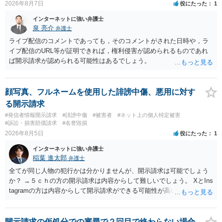
2026年8月7日
役にたった
1
インターネットに強い弁護士
泉 亮介
弁護士
ライブ配信のコメントであっても，そのコメントがされた日時や，ラ
イブ配信のURL等が証明できれば，権利侵害が認められるものであれ
ば開示請求が認められる可能性はあるでしょう。
顔写真、フルネームを使用した誹謗中傷、悪用に対す
る開示請求
#発信者情報開示請求
#誹謗中傷
#被害者
#ネット上の個人特定被害
#訴訟・損害賠償請求
#名誉毀損
2026年8月5日
役にたった
1
インターネットに強い弁護士
稲葉 進太郎
弁護士
全てが同じ人物の犯行かは分かりませんが、開示請求は可能でしょう
か？ →５ｃｈの方の開示請求は内容からして難しいでしょう。 XとIns
tagramの方は内容からして開示請求ができる可能性が高いでしょう。
ただ、アカウントが削除されていると開示請求は失敗する可能性が高
いでしょう。７月中にアカウントが削除されている場合、今から進め
ても失敗する可能性が高いように思われます。 相手を特定できた場
開示請求の仮処分での審尋で２回目で終わらない場合