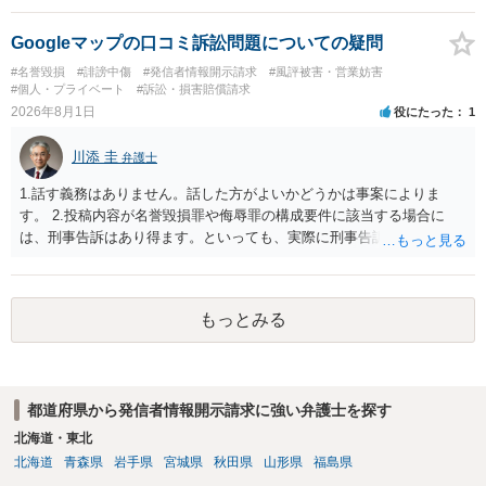
と存じます。発信者情報開示請求が進むと、投稿に使った回線の契約
者のところに、意見照会がなされます。アカウント情報開示の場合
Googleマップの口コミ訴訟問題についての疑問
は、アカウントの登録メールに意見照会がなされます。 また、された
#名誉毀損
#誹謗中傷
#発信者情報開示請求
#風評被害・営業妨害
場合賠償金はいくらでしょうか。 →ケースバイケースであり、数万円
#個人・プライベート
#訴訟・損害賠償請求
から１００万単位まで様々でしょう。裁判外であれば交渉して相手方
2026年8月1日
役にたった
1
の請求額から減額することを試みることとなるでしょう。
川添 圭
弁護士
1.話す義務はありません。話した方がよいかどうかは事案によりま
す。 2.投稿内容が名誉毀損罪や侮辱罪の構成要件に該当する場合に
は、刑事告訴はあり得ます。といっても、実際に刑事告訴に動くかど
うかは事案によります。 3.これも事案によりますが、半年から1年程度
です。Googleは電話番号の開示請求もできることが多いので、少しで
も特定可能になるよう、複数ルートで開示請求が行われることが多い
もっとみる
です。さらにいえば、利用者からの口コミ投稿の場合、開示請求者は
ある程度対象者を特定できている（ただし証拠による裏付けか必要な
ので発信者情報開示請求をする）というケースが比較的多いと思われ
ます。
都道府県から発信者情報開示請求に強い弁護士を探す
北海道・東北
北海道
青森県
岩手県
宮城県
秋田県
山形県
福島県