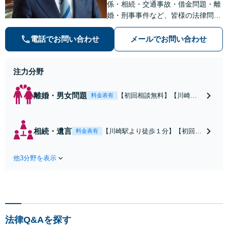
係・相続・交通事故・借金問題・離
婚・刑事事件など、皆様の法律問題
を解決すべく、親身になって取り組
みます。クチコミ・リピーターの方
電話でお問い合わせ
メールでお問い合わせ
も多数。お気軽にお問い合わせ下さ
い。
注力分野
離婚・男女問題
【初回相談無料】【川崎駅
料金表有
徒歩1分】不貞行為の慰謝料
（請求された／請求した
い）・熟年離婚・年金分
相続・遺言
【川崎駅より徒歩１分】【初回相
料金表有
割・婚姻費用・養育費・財
談無料】遺産相続トラブルや遺言
産分与・離婚の慰謝料など
作成などの相続問題に豊富な実績
実績多数。川崎地域に根ざ
他3分野を表示
があります。安心・信頼・丁寧を
した弁護士として、あなた
心がけ，質の高いリーガルサービ
の人生の再スタートを全力
スを目指しております。
で後押しします。
法律Q&Aを探す