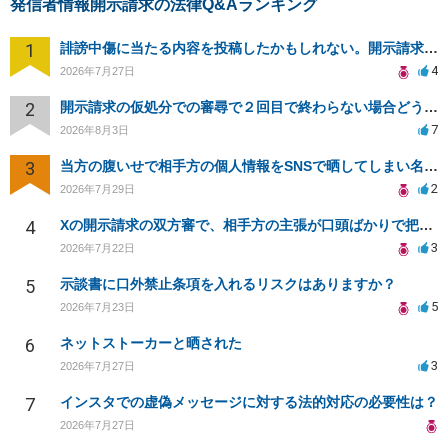
発信者情報開示請求の法律Q&Aランキング
1
誹謗中傷に当たる内容を投稿したかもしれない。開示請求や民事刑事裁判に発展しうるのか教えて欲しい。
4
2026年7月27日
2
開示請求の仮処分での審尋で２回目で終わらない場合どうしたらいいですか
7
2026年8月3日
3
当方の腹いせで相手方の個人情報をSNSで晒してしまい名誉毀損させてしまったかもしれない
2
2026年7月29日
4
Xの開示請求の双方審で、相手方の主張が口頭ばかりで把握しきれません
3
2026年7月22日
5
示談書に口外禁止条項を入れるリスクはありますか？
5
2026年7月23日
6
ネットストーカーと晒された
3
2026年7月27日
7
インスタでの虚偽メッセージに対する法的対応の必要性は？
2026年7月27日