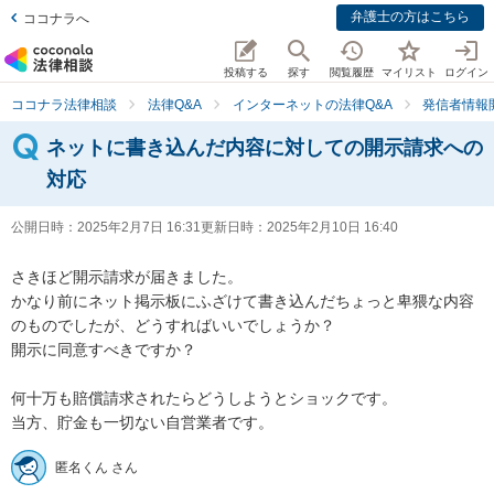
弁護士の方はこちら
ココナラへ
投稿する
探す
閲覧履歴
マイリスト
ログイン
ココナラ法律相談
法律Q&A
インターネットの法律Q&A
発信者情報
ネットに書き込んだ内容に対しての開示請求への
対応
公開日時：
2025年2月7日 16:31
更新日時：
2025年2月10日 16:40
さきほど開示請求が届きました。

かなり前にネット掲示板にふざけて書き込んだちょっと卑猥な内容
のものでしたが、どうすればいいでしょうか？

開示に同意すべきですか？

何十万も賠償請求されたらどうしようとショックです。

当方、貯金も一切ない自営業者です。
匿名くん さん