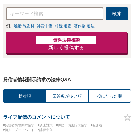
検索
例）
離婚 慰謝料
誹謗中傷
相続 遺産
著作物 違法
無料法律相談
新しく投稿する
発信者情報開示請求の法律Q&A
新着順
回答数が多い順
役にたった順
ライブ配信のコメントについて
#発信者情報開示請求
#炎上対策
#訴訟・損害賠償請求
#被害者
#個人・プライベート
#誹謗中傷