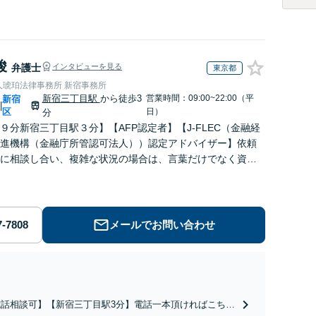
峻
弁護士
インタビューを見る
東京都
人琥珀法律事務所 新宿事務所
新宿三丁目駅
から徒歩3
営業時間：09:00~22:00（平
新宿
|
区
日）
分
９分新宿三丁目駅３分】【AFP認定者】【J-FLEC（金融経
進機構（金融庁所管認可法人））認定アドバイザー】依頼
に相談し合い、複雑な状況の場合は、言葉だけでなく資料
、依頼者と一緒に問題解決に向けて可能性を探します。
メールでお問い合わせ
電話相談可】【新宿三丁目駅3分】電話一本頂ければこちら