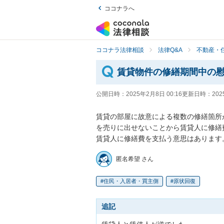
ココナラへ
ココナラ法律相談
法律Q&A
不動産・
賃貸物件の修繕期間中の
公開日時：
2025年2月8日 00:16
更新日時：
202
賃貸の部屋に故意による複数の修繕箇所
を売りに出せないことから賃貸人に修繕
賃貸人に修繕費を支払う意思はあります
匿名希望 さん
住民・入居者・買主側
原状回復
追記