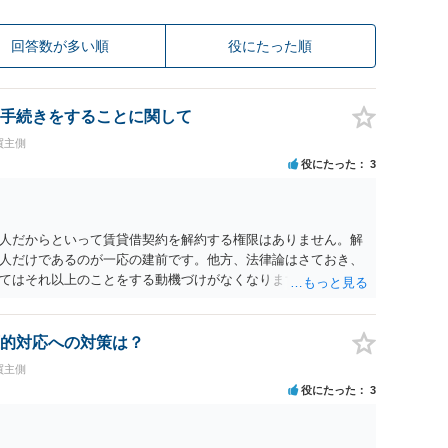
回答数が多い順
役にたった順
手続きをすることに関して
買主側
役にたった
3
人だからといって賃貸借契約を解約する権限はありません。解
人だけであるのが一応の建前です。他方、法律論はさておき、
てはそれ以上のことをする動機づけがなくなります。 今回進め
貸人に一日も早く明け渡すための便宜的方法として理解するの
方が、連帯保証人であるお知り合いさんにとっても、自身の経
ましいやり方だといえます。
的対応への対策は？
買主側
役にたった
3