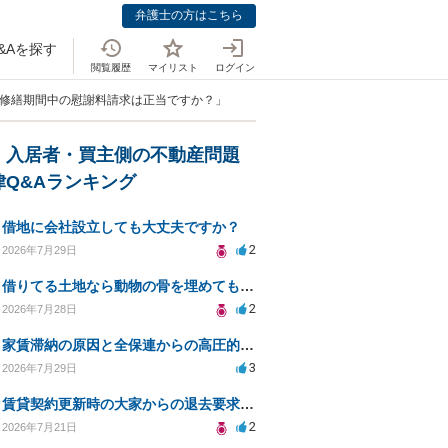
弁護士の方はこちら
&Aを探す
閲覧履歴
マイリスト
ログイン
の修繕期間中の慰謝料請求は正当ですか？」
・入居者・買主側の不動産問題
律Q&Aランキング
借地に会社設立しても大丈夫ですか？
2
2026年7月29日
借りてる土地なら動物の骨を埋めても大丈夫ですか？
2
2026年7月28日
家賃滞納の原因と全保連からの高圧的対応への対策は？
3
2026年7月29日
賃貸契約更新時の大家からの退去要求への法的対応方法は？
2
2026年7月21日