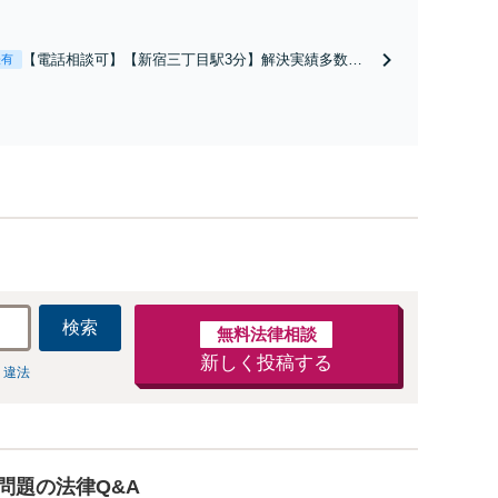
状況を伺い、すぐに接見に向かいます。痴漢・暴行・窃
・詐欺・少年事件など、スピーディに対応します。示談交
など、お任せください【休日・夜間相談可】
【電話相談可】【新宿三丁目駅3分】解決実績多数。
表有
自己破産・個人再生・任意整理・過払い金請求・時効
の援用など、どのような問題もご相談ください。弁護
士へのご依頼で催促・返済をストップできます【休
日・夜間相談可】【分割払い可】【初回相談無料】
検索
無料法律相談
新しく投稿する
 違法
問題の法律Q&A