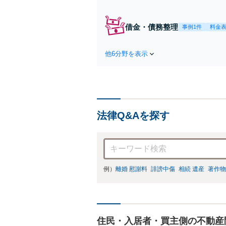
で
盗
渉
借金・債務整理
事例1件
料金
他6分野を表示
法律Q&Aを探す
例）
離婚 慰謝料
誹謗中傷
相続 遺産
著作物
住民・入居者・買主側の不動産