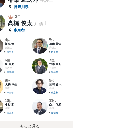
弁護士
神奈川県
3
位
髙橋 俊太
弁護士
東京都
4
5
位
位
川添 圭
加藤 善大
弁護士
弁護士
大阪府
埼玉県
6
7
位
位
泉 亮介
竹本 真紀
弁護士
弁護士
東京都
愛知県
8
9
位
位
大橋 卓生
三村 勇人
弁護士
弁護士
東京都
東京都
10
11
位
位
小杉 和
白井 弘昭
弁護士
弁護士
京都府
愛知県
もっと見る