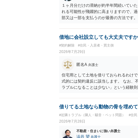
１ヶ月分だけの滞納が約半年間続いていた
れる可能性が飛躍的に高まりますので、過
部又は一部を支払うのが最善の方法です。
のある返答は期待できないと思います。
借地に会社設立しても大丈夫ですか
#契約解除
#住民・入居者・買主側
2026年7月29日
匿名A
弁護士
住宅用として土地を借りておられるわけで
式的には契約違反に該当します。 なお、
ラブルになることは少ない」という経験則
ません。 ただ、解除まで認められるかど
で、建物を事務所・店舗用に大きく改築す
れません。 しかしそれでも、大家さんが
借りてる土地なら動物の骨を埋めて
り、立ち退きを迫る材料に使ったりする可
#近隣トラブル（隣人・騒音・ペット問題）
#住
2026年7月28日
不動産・住まいに強い弁護士
澁谷 望
弁護士