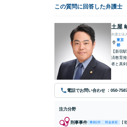
この質問に回答した弁護士
土屋 
弁護士法
東京
都
【新宿駅
済教育推
者と真剣
を用意し
電話でお問い合わせ
注力分野
刑事事件
【
事例1件
料金表有