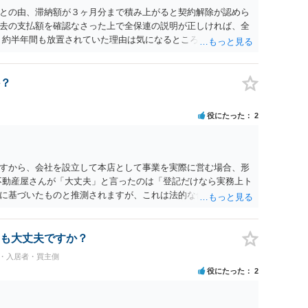
との由、滞納額が３ヶ月分まで積み上がると契約解除が認めら
去の支払額を確認なさった上で全保連の説明が正しければ、全
 約半年間も放置されていた理由は気になるところですが、中身
？
役にたった
2
すから、会社を設立して本店として事業を実際に営む場合、形
不動産屋さんが「大丈夫」と言ったのは「登記だけなら実務上ト
に基づいたものと推測されますが、これは法的な保証ではあり
うかについては信頼関係が破壊されたかどうかで判断されますの
る等までなさらない限り、リスクはそれほど大きくないかもし
契約違反を口実に、将来の更新時に更新料の上乗せを要求した
も大丈夫ですか？
能性は否定できません。
民・入居者・買主側
役にたった
2