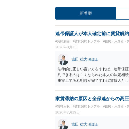
新着順
連帯保証人が本人確定前に賃貸解約
#契約解除
#賃貸契約トラブル
#住民・入居者・
2026年8月3日
吉田 雄大
弁護士
法律的に正しい言い方をすれば、連帯保証
約できるのは亡くなられた本人の法定相続
事実上であれ明渡が完了すれば賃貸人とし
られつつある手続はあくまでも、建物を賃
が良いと思います。またその方法で進めた
済的負担を最小限に食い止められるため望
家賃滞納の原因と全保連からの高圧
#賃料回収
#賃貸契約トラブル
#住民・入居者・
2026年7月29日
吉田 雄大
弁護士