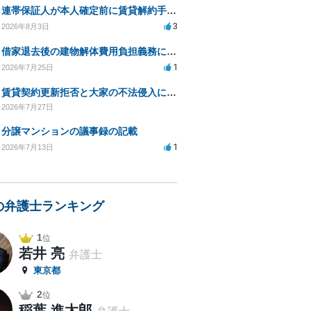
連帯保証人が本人確定前に賃貸解約手続きをすることに関して
3
2026年8月3日
借家退去後の建物解体費用負担義務についての法的相談（補足説明修正）
1
2026年7月25日
賃貸契約更新拒否と大家の不法侵入についての法的対処方法は？
2026年7月27日
分譲マンションの議事録の記載
1
2026年7月13日
の弁護士ランキング
1
位
若井 亮
弁護士
東京都
2
位
稲葉 進太郎