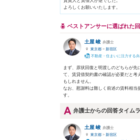
賃貸人と賃借人が逆でした。

よろしくお願いいたします。
ベストアンサーに選ばれた
土屋 峻
弁護士
東京都
>
新宿区
不動産・住まいに注力する弁
まず、原状回復と明渡しのどちらが先
て、賃貸借契約書の確認が必要だと考
もしれません。

なお、慰謝料は難しく前述の賃料相当
す。
弁護士からの回答タイム
土屋 峻
弁護士
東京都
>
新宿区