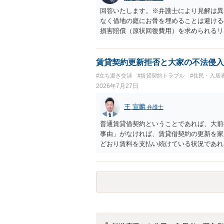
回答いたします。※弁護士により見解は異
なく借地の庭にお骨を埋めることは避ける
損害賠償（原状回復費用）を求められるリ
体は墓地埋葬法違反や不法投棄には該当し
有者は質問者様であっても、土地の所有権
める行為は、他人の所有権を侵害する行為
賃貸契約更新拒否と大家の不法侵入
いのが私見です。 どうしてもお近くで供
#立ち退き交渉
#賃貸契約トラブル
#住民・入居
直接埋めずに大きめの鉢植え等で供養する
2026年7月27日
確実かと思います。
王 宣麟
弁護士
普通賃貸借契約ということであれば、大前
事由」がなければ、賃貸借契約の更新を家
どおり賃料を支払い続けている状況であれ
に正当事由に当たるとは思えませんので、
渉の中で、一定の金銭をもらえれば退去に
人の許可なく無断で賃貸人が入室する行為
可能性がありますので、これを理由に一定