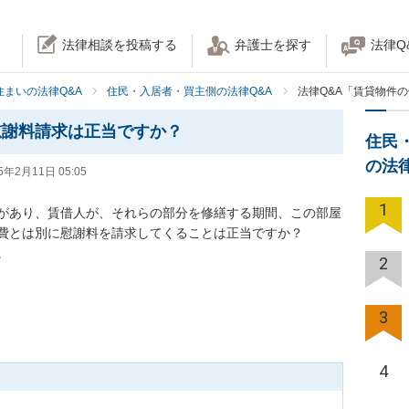
法律相談を投稿する
弁護士を探す
法律Q
住まいの法律Q&A
住民・入居者・買主側の法律Q&A
法律Q&A「賃貸物件
慰謝料請求は正当ですか？
住民
の法
5年2月11日 05:05
1
があり、賃借人が、それらの部分を修繕する期間、この部屋
費とは別に慰謝料を請求してくることは正当ですか？

。
2
3
4