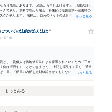
なる可能性があります。 結論から申し上げますと、地主の許可
べきであり、無断で埋めた場合、将来的に撤去請求や退去時の
スクがあります。 法律上、自分のペットの遺骨を埋める行為自
ないため、犯罪になるわけではありません。しかし、建物の所
はあくまで地主にあります。そのため、地主に無断でお骨を埋
や、借地人としての善管注意義務違反とみなされる可能性が高
についての法的対処方法は？
養されたい場合は、事前に地主へ相談して許可を得るか、土地に
者・買主側
「プランター葬」や、ペット霊園等への納骨を検討されるのが
提として賃借人は借地借家法により保護されているため「正当
主側は拒否することができません。 上記を拝見する限り、通常
ば、単に「部屋の内部を定期確認させてもらないこと」が直ち
更新拒絶を拒否される方向性でよろしいかと存じます。 その交
は応じる旨交渉をしてみるのはいかがでしょうか。 過去に賃借
自体は不法行為となり、また刑事的にも住居侵入罪が成立する
もっとみる
の金銭賠償を求めるのも一つでしょう。