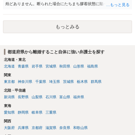
殆どありません。断られた場合にたちまち膠着状態に陥ってしまうの
と、同居中の依頼者ご本人をますます窮地に陥らせてしまう可能性が
高いためです。 実務的には、ご相談者さまが転居する形で離婚協議等
を進める選択を採らざるを得ないことが圧倒的多数です。
もっとみる
都道府県から離婚すること自体に強い弁護士を探す
北海道・東北
北海道
青森県
岩手県
宮城県
秋田県
山形県
福島県
関東
東京都
神奈川県
千葉県
埼玉県
茨城県
栃木県
群馬県
北陸・甲信越
新潟県
長野県
山梨県
石川県
富山県
福井県
東海
愛知県
静岡県
岐阜県
三重県
関西
大阪府
兵庫県
京都府
滋賀県
奈良県
和歌山県