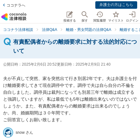
弁護士の方はこちら
ココナラへ
投稿する
探す
閲覧履歴
マイリスト
ログイン
ココナラ法律相談
法律Q&A
離婚・男女問題の法律Q&A
離婚するこ
有責配偶者からの離婚要求に対する法的対応につ
いて
公開日時：
2025年2月6日 20:52
更新日時：
2025年2月9日 21:40
夫が不貞して突然、家を突然出て行き別居2年です。夫は弁護士を付
け離婚要求してきて現在調停中です。調停で夫は自ら自分の不倫を
自白しました。調停員は裁判になっても別居三年で離婚は成立する
と強調していますが、私は最低でも5年は離婚出来ないのではないで
しょうか。また、有責配偶者からの離婚要求は出来るのでしょう
か。尚、婚姻期間は３０年間です。

ご回答宜しくお願い致します。
snow さん