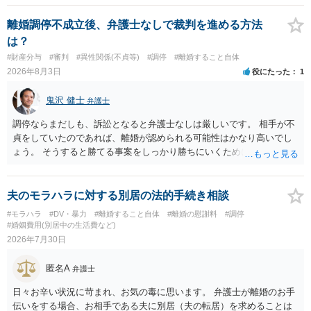
て、ご検討いただくのが良いかと思います。
離婚調停不成立後、弁護士なしで裁判を進める方法
は？
#財産分与
#審判
#異性関係(不貞等)
#調停
#離婚すること自体
2026年8月3日
役にたった
1
鬼沢 健士
弁護士
調停ならまだしも、訴訟となると弁護士なしは厳しいです。 相手が不
貞をしていたのであれば、離婚が認められる可能性はかなり高いでし
ょう。 そうすると勝てる事案をしっかり勝ちにいくためにも弁護士委
任を強くおすすめします。
夫のモラハラに対する別居の法的手続き相談
#モラハラ
#DV・暴力
#離婚すること自体
#離婚の慰謝料
#調停
#婚姻費用(別居中の生活費など)
2026年7月30日
匿名A
弁護士
日々お辛い状況に苛まれ、お気の毒に思います。 弁護士が離婚のお手
伝いをする場合、お相手である夫に別居（夫の転居）を求めることは