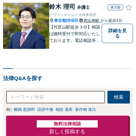
鈴木 理司
弁護士
東京都
アヴァンギャルド法律事務所
東京都
渋谷区
恵比寿駅
から徒歩1分
|
【代官山駅徒歩３分】相談
詳細を見
は随時受付で即対応いたし
る
ております。電話相談等も
対応可能です。すべてのご
相談者様の、明日の幸せの
ために、私は全力を尽くし
ます。
法律Q&Aを探す
検索
例）
離婚 慰謝料
誹謗中傷
相続 遺産
著作物 違法
無料法律相談
新しく投稿する