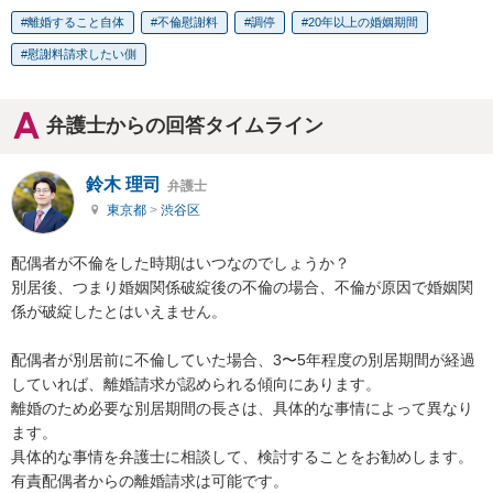
離婚すること自体
不倫慰謝料
調停
20年以上の婚姻期間
慰謝料請求したい側
弁護士からの回答タイムライン
鈴木 理司
弁護士
東京都
>
渋谷区
配偶者が不倫をした時期はいつなのでしょうか？

別居後、つまり婚姻関係破綻後の不倫の場合、不倫が原因で婚姻関
係が破綻したとはいえません。

配偶者が別居前に不倫していた場合、3〜5年程度の別居期間が経過
していれば、離婚請求が認められる傾向にあります。

離婚のため必要な別居期間の長さは、具体的な事情によって異なり
ます。

具体的な事情を弁護士に相談して、検討することをお勧めします。

有責配偶者からの離婚請求は可能です。
