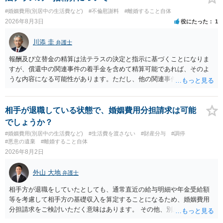
をいえば、夫から「この条件なら離婚してもよい」として提示された
#婚姻費用(別居中の生活費など)
#不倫慰謝料
#離婚すること自体
条件を全部丸呑みする、という方法しかないかもしれません）。た
2026年8月3日
役にたった
1
だ、離婚訴訟をしたくないという考えを見透かされてしまうと、逆に
足下を見られてしまいますので、注意する必要があります。 夫が離婚
川添 圭
弁護士
に抵抗する可能性が高いのであれば、むしろ淡々と調停不成立にして
離婚訴訟で離婚原因を主張し、判決へ持っていく方が近道であること
報酬及び立替金の精算は法テラスの決定と指示に基づくことになりま
も少なくありません。見通し等を含め、弁護士へ相談・依頼した方が
すが、償還中の関連事件の着手金を含めて精算可能であれば、そのよ
よいと思います。
うな内容になる可能性があります。ただし、他の関連事件でも相手方
から金銭を取得できる場合には個別に考える場合もあります。個別事
情によって対応が違いますので、法テラスへお尋ねいただいた方が確
実です。
相手が退職している状態で、婚姻費用分担請求は可能
でしょうか？
#婚姻費用(別居中の生活費など)
#生活費を渡さない
#財産分与
#調停
#悪意の遺棄
#離婚すること自体
2026年8月2日
外山 大地
弁護士
相手方が退職をしていたとしても、通常直近の給与明細や年金受給額
等を考慮して相手方の基礎収入を算定することになるため、婚姻費用
分担請求をご検討いただく意味はあります。 その他、別居の経緯、質
問者様の年収、監護されているお子様がいるかといった事情をふまえ