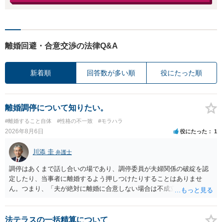
離婚回避・合意交渉の法律Q&A
新着順
回答数が多い順
役にたった順
離婚調停について知りたい。
#離婚すること自体
#性格の不一致
#モラハラ
2026年8月6日
役にたった
1
川添 圭
弁護士
調停はあくまで話し合いの場であり、調停委員が夫婦関係の破綻を認
定したり、当事者に離婚するよう押しつけたりすることはありませ
ん。つまり、「夫が絶対に離婚に合意しない場合は不成立になり」、
離婚訴訟を提起して離婚を命じる判決を得て確定しなければ離婚はで
きません。 調停段階での離婚成立を希望するなら、夫が離婚に前向き
になるような条件提示をする等、模索するほかありません（極端な話
法テラスの一括精算について