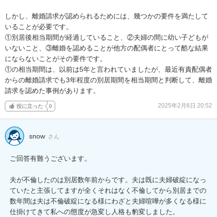
しかし、離婚請求が認められるためには、幾つかの要件を満たして
いることが必要です。

①別居後相当期間が経過していること、②夫婦の間に幼い子どもが
いないこと、③離婚を認めることが他方の配偶者にとって酷な結果
にならないことがその要件です。

①の相当期間は、以前は5年と言われていましたが、最近有責配偶者
からの離婚請求でも3年程度の別居期間を相当期間と判断して、離婚
請求を認めた事例があります。
2025年2月6日 20:52
役に立った
0
snow
さん
ご回答有難うございます。

夫が不倫したのは別居数年前からです。夫は既に夫婦破綻になっ
ていたと主張してますが全くそれはなく不倫してから別居までの
数年間は夫は不倫破綻になる様にわざと夫婦喧嘩が多くなる様に
仕掛けてきて私への態度が急変し人格も豹変しました。
