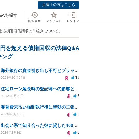
弁護士の方はこちら
&Aを探す
閲覧履歴
マイリスト
ログイン
による損害賠償請求の手続きについて」
万円を超える債権回収の法律Q&A
キング
海外銀行の資金引き出し不可とブラックリスト問題の相談
19
2024年10月24日
住宅ローン延長時の登記簿への影響と債務取消について
5
2025年5月29日
養育費未払い強制執行後に時効の主張の訴状にて被告の立場です。東京裁判所対応可能弁護人を探しております
5
2023年6月18日
出会い系で知り合った彼に貸した400万円の回収方法は？
8
2026年2月9日