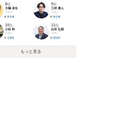
8
9
位
位
大橋 卓生
三村 勇人
弁護士
弁護士
東京都
東京都
10
11
位
位
小杉 和
白井 弘昭
弁護士
弁護士
京都府
愛知県
もっと見る