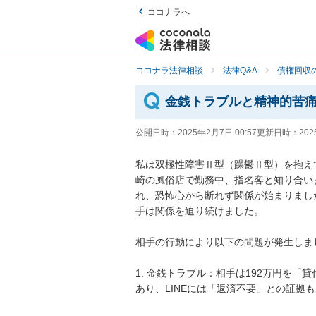
ココナラへ
ココナラ法律相談
法律Q&A
債権回収の
金銭トラブルと精神的苦
公開日時：
2025年2月7日 00:57
更新日時：
202
私は双極性障害Ⅱ型（躁鬱Ⅱ型）を抱え
崎の風俗店で勤務中、指名客と知り合い
れ、恐怖心から断れず関係が始まりまし
手は関係を迫り続けました。

相手の行動により以下の問題が発生しまし
1. 金銭トラブル：相手は192万円を
あり、LINEには「返済不要」との証拠も