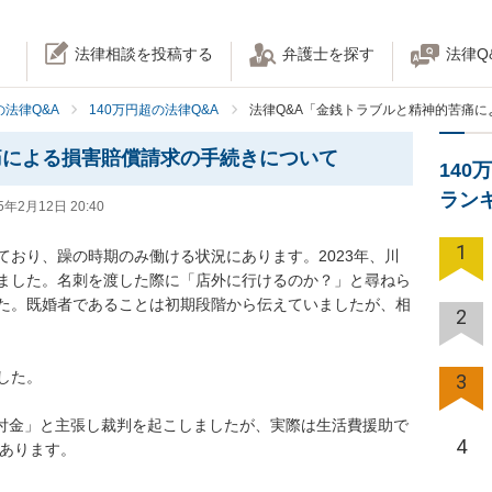
法律相談を投稿する
弁護士を探す
法律Q
法律Q&A
140万円超の法律Q&A
法律Q&A「金銭トラブルと精神的苦痛
痛による損害賠償請求の手続きについて
140
ラン
5年2月12日 20:40
1
ており、躁の時期のみ働ける状況にあります。2023年、川
ました。名刺を渡した際に「店外に行けるのか？」と尋ねら
た。既婚者であることは初期段階から伝えていましたが、相
2
た。

3
「貸付金」と主張し裁判を起こしましたが、実際は生活費援助で
4
あります。
