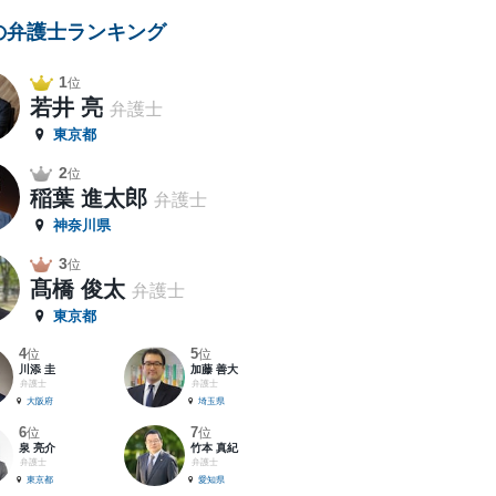
の弁護士ランキング
1
位
若井 亮
弁護士
東京都
2
位
稲葉 進太郎
弁護士
神奈川県
3
位
髙橋 俊太
弁護士
東京都
4
5
位
位
川添 圭
加藤 善大
弁護士
弁護士
大阪府
埼玉県
6
7
位
位
泉 亮介
竹本 真紀
弁護士
弁護士
東京都
愛知県