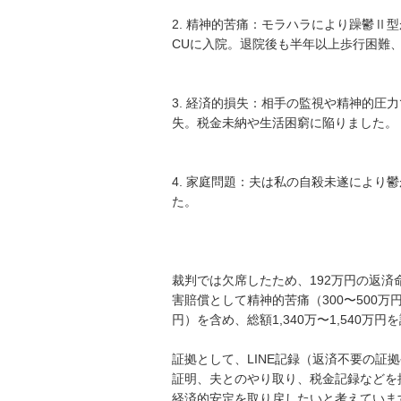
2. 精神的苦痛：モラハラにより躁鬱Ⅱ型
CUに入院。退院後も半年以上歩行困難、
3. 経済的損失：相手の監視や精神的圧
失。税金未納や生活困窮に陥りました。

4. 家庭問題：夫は私の自殺未遂により
た。

裁判では欠席したため、192万円の返
害賠償として精神的苦痛（300〜500万
円）を含め、総額1,340万〜1,540万円
証拠として、LINE記録（返済不要の証
証明、夫とのやり取り、税金記録などを
経済的安定を取り戻したいと考えています