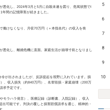
5
が悪化し、2024年3月と5月に自殺未遂を図り、危篤状態でI
1年間の記憶障害が続きました。

6
力で働けなくなり、月収70万円（＋本指名代）の収入を喪
7
8
鬱が悪化し、離婚危機に直面。家庭生活が崩壊寸前となりまし
9
10
済命令が出されましたが、反訴提起を視野に入れています。損
円）、収入損失（約840万円）、名誉毀損・家庭崩壊（200万
を請求予定です。

拠やモラハラ発言）、医療記録（診断書、入院記録）、収入
提出可能です。判決の覆しと損害賠償請求を通じ、精神的・
。
