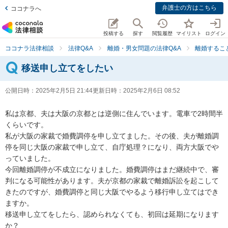
弁護士の方はこちら
ココナラへ
投稿する
探す
閲覧履歴
マイリスト
ログイン
ココナラ法律相談
法律Q&A
離婚・男女問題の法律Q&A
離婚するこ
移送申し立てをしたい
公開日時：
2025年2月5日 21:44
更新日時：
2025年2月6日 08:52
私は京都、夫は大阪の京都とは逆側に住んでいます。電車で2時間半
くらいです。

私が大阪の家裁で婚費調停を申し立てました。その後、夫が離婚調
停を同じ大阪の家裁で申し立て、自庁処理？になり、両方大阪でや
っていました。

今回離婚調停が不成立になりました。婚費調停はまだ継続中で、審
判になる可能性があります。夫が京都の家裁で離婚訴訟を起こして
きたのですが、婚費調停と同じ大阪でやるよう移行申し立てはでき
ますか。

移送申し立てをしたら、認められなくても、初回は延期になります
か？