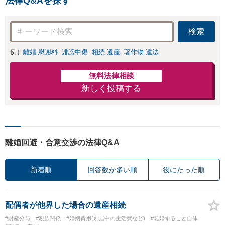
法律Q&Aを探す
検索
例）
離婚 慰謝料
誹謗中傷
相続 遺産
著作物 違法
無料法律相談
新しく投稿する
離婚回避・合意交渉の法律Q&A
新着順
回答数が多い順
役にたった順
配偶者が他界した場合の遺産相続
#財産分与
#親族関係
#婚姻費用(別居中の生活費など)
#離婚すること自体