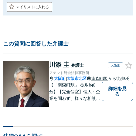
マイリストに入れる
この質問に回答した弁護士
川添 圭
弁護士
大阪府
アテンド総合法律事務所
大阪府
大阪市北区
南森町駅
から徒歩6分
|
【「南森町駅」 徒歩約6
詳細を見
分】【完全個室】個人・企
る
業を問わず、様々な相談を
受け付けております。解決
へ向けて、適切なアドバイ
スをさせていただきます。