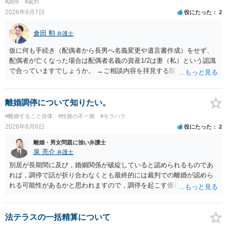
#調停
#裁判
2026年8月7日
役にたった
2
倉田 勲
弁護士
仮に何も手続き（配偶者から長男へ名義変更や遺言書作成）をせず、
配偶者が亡くなった場合は配偶者名義の資産1/2は妻（私）という認識
で合っていますでしょうか。 →ご相談内容を拝見する限りでは、その
認識で合ってはいます。 なお、逆に１/２しか権利がないため、自宅を
完全に所有する場合は、他の相続人に対して自宅の評価額の１/２の代
償金の支払いが必要になります。
離婚調停について知りたい。
#離婚すること自体
#性格の不一致
#モラハラ
2026年8月6日
役にたった
2
離婚・男女問題に強い弁護士
泉 亮介
弁護士
別居が長期間に及び，婚姻関係が破綻していると認められるものであ
れば，調停で話が折り合わなくとも最終的には裁判での離婚が認めら
れる可能性があるかと思われますので，調停を起こす価値はあるよう
に思われます。 もっとも，調停については，お互いの合意がない限り
は調停が成立するということはないため，相手が合意するメリットを
だしてでも調停で終わらせるよう努めるのか，裁判離婚を見据えて調
法テラスの一括精算について
停での離婚に固執しないかいずれかの対応は必要となるかと思われま