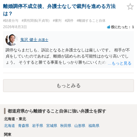
離婚調停不成立後、弁護士なしで裁判を進める方法
は？
#財産分与
#異性関係(不貞等)
#審判
#調停
#離婚すること自体
2026年8月3日
役にたった
1
鬼沢 健士
弁護士
調停ならまだしも、訴訟となると弁護士なしは厳しいです。 相手が不
貞をしていたのであれば、離婚が認められる可能性はかなり高いでし
ょう。 そうすると勝てる事案をしっかり勝ちにいくためにも弁護士委
任を強くおすすめします。
もっとみる
都道府県から離婚すること自体に強い弁護士を探す
北海道・東北
北海道
青森県
岩手県
宮城県
秋田県
山形県
福島県
関東