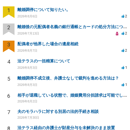
1
離婚調停について知りたい。
2
2026年8月6日
2
離婚後の元配偶者名義の銀行通帳とカードの処分方法について
2
2026年7月13日
3
配偶者が他界した場合の遺産相続
2
2026年8月7日
4
法テラスの一括精算について
1
2026年8月3日
5
離婚調停不成立後、弁護士なしで裁判を進める方法は？
1
2026年8月3日
6
相手が退職している状態で、婚姻費用分担請求は可能でしょうか？
2026年8月2日
7
夫のモラハラに対する別居の法的手続き相談
2026年7月30日
8
法テラス経由の弁護士が財産分与を未解決のまま放置