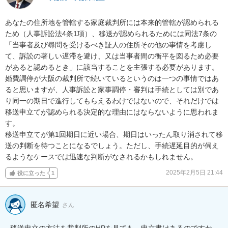
あなたの住所地を管轄する家庭裁判所には本来的管轄が認められる
ため（人事訴訟法4条1項）、移送が認められるためには同法7条の
「当事者及び尋問を受けるべき証人の住所その他の事情を考慮し
て、訴訟の著しい遅滞を避け、又は当事者間の衡平を図るため必要
があると認めるとき」に該当することを主張する必要があります。
婚費調停が大阪の裁判所で続いているというのは一つの事情ではあ
ると思いますが、人事訴訟と家事調停・審判は手続としては別であ
り同一の期日で進行してもらえるわけではないので、それだけでは
移送申立てが認められる決定的な理由にはならないように思われま
す。

移送申立てが第1回期日に近い場合、期日はいったん取り消されて移
送の判断を待つことになるでしょう。ただし、手続遅延目的が伺え
るようなケースでは迅速な判断がなされるかもしれません。
2025年2月5日 21:44
役に立った
1
匿名希望
さん
移送申立の方法を裁判所のHPを見ても、申立書はあるのですか、