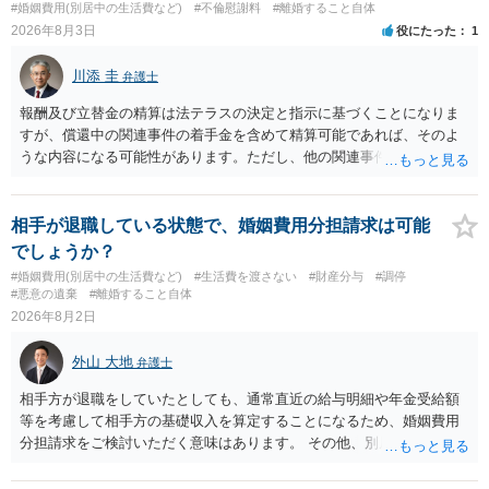
#婚姻費用(別居中の生活費など)
#不倫慰謝料
#離婚すること自体
す。 お一人で対応するのは難しい側面もありますので弁護士を立てる
2026年8月3日
役にたった
1
ことを検討されると良いかと思われます。
川添 圭
弁護士
報酬及び立替金の精算は法テラスの決定と指示に基づくことになりま
すが、償還中の関連事件の着手金を含めて精算可能であれば、そのよ
うな内容になる可能性があります。ただし、他の関連事件でも相手方
から金銭を取得できる場合には個別に考える場合もあります。個別事
情によって対応が違いますので、法テラスへお尋ねいただいた方が確
実です。
相手が退職している状態で、婚姻費用分担請求は可能
でしょうか？
#婚姻費用(別居中の生活費など)
#生活費を渡さない
#財産分与
#調停
#悪意の遺棄
#離婚すること自体
2026年8月2日
外山 大地
弁護士
相手方が退職をしていたとしても、通常直近の給与明細や年金受給額
等を考慮して相手方の基礎収入を算定することになるため、婚姻費用
分担請求をご検討いただく意味はあります。 その他、別居の経緯、質
問者様の年収、監護されているお子様がいるかといった事情をふまえ
て、ご検討いただくのが良いかと思います。