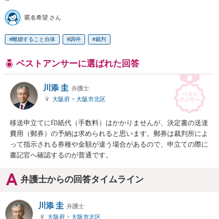
匿名希望 さん
離婚すること自体
調停
裁判
ベストアンサーに選ばれた回答
川添 圭
弁護士
大阪府
>
大阪市北区
移送申立てに印紙代（手数料）はかかりませんが、決定書の送達
費用（郵券）の予納は求められると思います。郵券は裁判所によ
って指示される券種や金額が違う場合があるので、申立ての際に
書記官へ確認するのが普通です。
弁護士からの回答タイムライン
川添 圭
弁護士
大阪府
>
大阪市北区