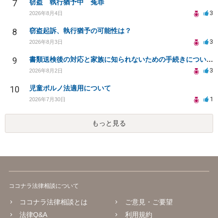
7
窃盗 執行猶予中 冤罪
3
2026年8月4日
8
窃盗起訴、執行猶予の可能性は？
3
2026年8月3日
9
書類送検後の対応と家族に知られないための手続きについて相談
3
2026年8月2日
10
児童ポルノ法適用について
1
2026年7月30日
もっと見る
ココナラ法律相談について
ココナラ法律相談とは
ご意見・ご要望
法律Q&A
利用規約