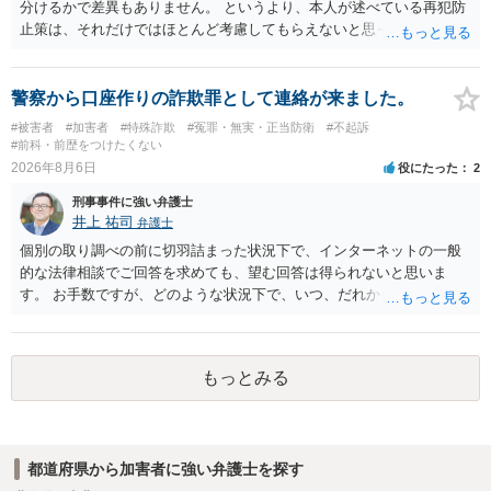
分けるかで差異もありません。 というより、本人が述べている再犯防
止策は、それだけではほとんど考慮してもらえないと思った方が良い
です。 提出するのであれば、 ・具体的に自身が受けているプログラム
やカウンセリング・治療の内容 ・利用している再犯防止策（例えば保
護観察所と連携した職業支援の内容や具体的な就労・監督状況） ・監
警察から口座作りの詐欺罪として連絡が来ました。
督者の証言 など、証拠で担保された客観性と実現可能性があるもので
#被害者
#加害者
#特殊詐欺
#冤罪・無実・正当防衛
#不起訴
なければあまり意味がありません。 もともと執行猶予が狙える事案で
#前科・前歴をつけたくない
あれば本人の反省の言葉だけで十分であり、実刑となるか微妙な事案
2026年8月6日
役にたった
2
では、本人が再発防止策をいくら述べてもほとんど効果は望めないと
刑事事件に強い弁護士
いうのが実感です。
井上 祐司
弁護士
個別の取り調べの前に切羽詰まった状況下で、インターネットの一般
的な法律相談でご回答を求めても、望む回答は得られないと思いま
す。 お手数ですが、どのような状況下で、いつ、だれからどのような
経緯で口座の提供を頼まれ開設したか、それによる詐欺等の収益がど
の程度だと聞いているのかということについて、お近くで詳細な法律
相談を受けられたうえで対処方法を探された方がよいと思われます。
もっとみる
一般論でいえば、任意取り調べの場合、ＩＣレコーダーを持参して取
り調べ内容を録音することは必須だと考えます。
都道府県から加害者に強い弁護士を探す