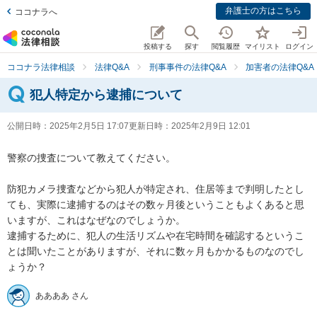
弁護士の方はこちら
ココナラへ
投稿する
探す
閲覧履歴
マイリスト
ログイン
ココナラ法律相談
法律Q&A
刑事事件の法律Q&A
加害者の法律Q&A
犯人特定から逮捕について
公開日時：
2025年2月5日 17:07
更新日時：
2025年2月9日 12:01
警察の捜査について教えてください。

防犯カメラ捜査などから犯人が特定され、住居等まで判明したとし
ても、実際に逮捕するのはその数ヶ月後ということもよくあると思
いますが、これはなぜなのでしょうか。

逮捕するために、犯人の生活リズムや在宅時間を確認するというこ
とは聞いたことがありますが、それに数ヶ月もかかるものなのでし
ょうか？
ああああ さん