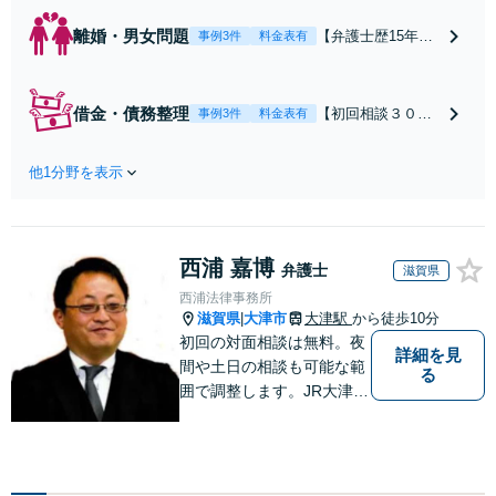
離婚・男女問題
【弁護士歴15年以
事例3件
料金表有
上】不倫問題や慰
謝料減額の解決実
績多数あり！持ち
借金・債務整理
【初回相談３０分
事例3件
料金表有
家や住宅ローンを
まで無料】【本通
含む財産分与、熟
り電停近く】個
年離婚もご相談く
他1分野を表示
人・法人を問わ
ださい【休日・夜
ず、借金のお悩み
間対応可】離婚後
はまずご相談くだ
の生活を見据えた
さい。自己破産・
アドバイスやサポ
西浦 嘉博
任意整理・個人再
弁護士
滋賀県
ートも【完全個
生・各種ガイドラ
西浦法律事務所
室】【子連れ相談
インに基づく債務
滋賀県
大津市
大津駅
から徒歩10分
|
可】【本通駅5分】
整理手続等の流れ
初回の対面相談は無料。夜
詳細を見
をご説明し、より
間や土日の相談も可能な範
る
良い解決を目指し
囲で調整します。JR大津駅
ます。
から徒歩10分、京阪大津線
上栄町駅から徒歩4分、大
津赤十字病院の前になりま
す。 【滋賀県２位 弁護士