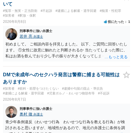
いて
#冤罪・無実・正当防衛
#不起訴
#逮捕による解雇・退学回避
#痴漢・性犯罪
#加害者
#釈放・保釈
2026年8月8日
役にたった
1
刑事事件に強い弁護士
若井 亮
弁護士
初めまして。 ご相談内容を拝見しました。 以下、ご質問に回答いたし
ます。 ①女性に故意に触れたと判断されるか 当たってしまった際に、
私はお酒を飲んでおり少し手の振りが大きくなってしまっていたこと
も事実です。それが仮に、私が気がついていない防犯カメラに写って
いた場合、故意だと判定されやすいのでしょうか？ お伺いする限り、
故意があると判断されることは無いかと思います。 ②逮捕、呼び出し
DMで未成年へのセクハラ発言は警察に捕まる可能性は
の可能性 この行為により、痴漢やその他の犯罪を犯したとして、逮
ありますか
捕、呼び出しされる可能性はどれほどでしょうか？ 誤って当たってし
#加害者
#前科・前歴をつけたくない
#逮捕や勾留の阻止・準抗告
まっただけであり、さらにその場で女性等のアクションが無かったこ
#逮捕による解雇・退学回避
#児童ポルノ・わいせつ物頒布等
#不起訴
とからすると、この後に呼び出される可能性は極めて低いと思いま
2026年8月7日
す。 ③逮捕呼び出しまでの期間 大体どれほどの期間逮捕呼び出しの可
刑事事件に強い弁護士
能性があると考えれば良いのでしょうか？ 逮捕や呼び出しの可能性は
奥村 徹
弁護士
極めて低いと思います。 連絡が来ることはないでしょう。
青少年条例違反（わいせつ行為 わいせつな行為を教える行為）が検
討されると思いますが、地域性があるので、地元の弁護士に条例を調