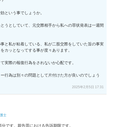
？

効という事でしょうか。

経とうとしていて、元交際相手から私への罪状発表は一週間
の事と私が粘着している、私が二股交際をしていた旨の事実
をカッとなってする事が度々あります。 

て実際の報復行為をされないか心配です。

カー行為は別々の問題として片付けた方が良いのでしょう
2025年2月5日 17:31
護士
分です。親告罪における告訴期限です。
