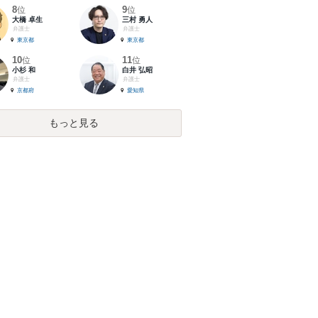
8
9
位
位
大橋 卓生
三村 勇人
弁護士
弁護士
東京都
東京都
10
11
位
位
小杉 和
白井 弘昭
弁護士
弁護士
京都府
愛知県
もっと見る