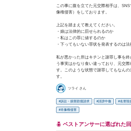
この事に腹を立てた元交際相手は、SN
像権侵害）をしております。

上記を踏まえて教えてください。

・娘は法律的に罰せられるのか

・私はこの罪に値するのか

・下ってもいない罪状を発表するのは法
私が悪かった所はキチンと謝罪し事を終
う事実はかなり食い違っており、元交際
す。このような状態で謝罪してもなんの
す。
ツライ さん
訴訟・損害賠償請求
誹謗中傷
名誉毀
肖像権侵害
ベストアンサーに選ばれた