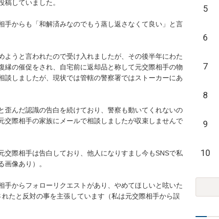
投稿していました。

5
相手からも「和解済みなのでもう蒸し返さなくて良い」と言
6
めようと言われたので受け入れましたが、その後半年にわた
7
で復縁の催促をされ、自宅前に返却品と称して元交際相手の物
相談しましたが、現状では管轄の警察署ではストーカーにあ
8
ると歪んだ認識の告白を続けており、警察も動いてくれないの
元交際相手の家族にメールで相談しましたが収束しませんで
9
10
元交際相手は告白しており、他人になりすまし今もSNSで私
画像あり）。

相手からフォローリクエストがあり、やめてほしいと呟いた
ーされたと反対の事を主張しています（私は元交際相手から誤