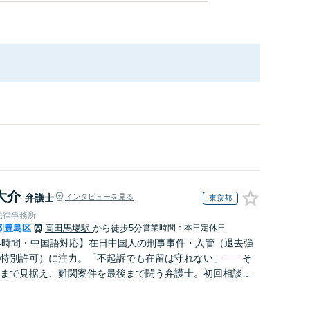
大介
弁護士
インタビューを見る
東京都
法律事務所
都
豊島区
高田馬場駅
から徒歩5分
営業時間：本日定休日
|
4時間・中国語対応】在日中国人の刑事事件・入管（退去強
特別許可）に注力。「不起訴でも在留は守れない」——そ
まで見据え、難関案件を最後まで闘う弁護士。初回相談無
応。微信：matsumura1119