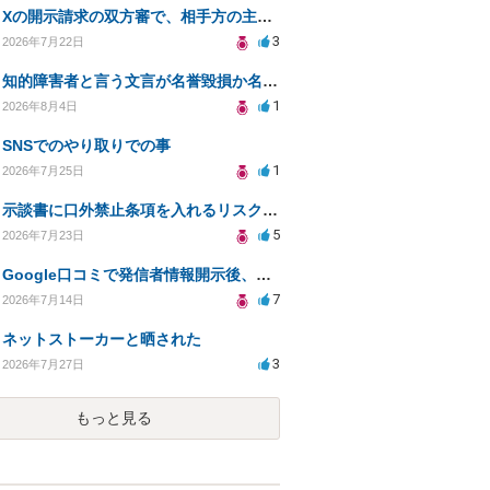
Xの開示請求の双方審で、相手方の主張が口頭ばかりで把握しきれません
3
2026年7月22日
知的障害者と言う文言が名誉毀損か名誉感情の侵害になるか教えてほしい。
1
2026年8月4日
SNSでのやり取りでの事
1
2026年7月25日
示談書に口外禁止条項を入れるリスクはありますか？
5
2026年7月23日
Google口コミで発信者情報開示後、損害賠償請求を受けています。示談について相談です。
7
2026年7月14日
ネットストーカーと晒された
3
2026年7月27日
もっと見る