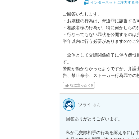
インターネットに注力する弁
ご回答いたします。

・お嬢様の行為は、脅迫罪に該当する
・相談者様の行為が、特に何かしらの犯
・行なってもない罪状を公開するのは
半年以内に行う必要がありますのでご注
　全体として交際関係終了に伴う怨恨
す。

警察が動かなかったようですが、弁護
告、禁止命令、ストーカー行為罪での
役に立った
0
ツライ
さん
回答ありがとうございます。

私が元交際相手の行為を訴えるには