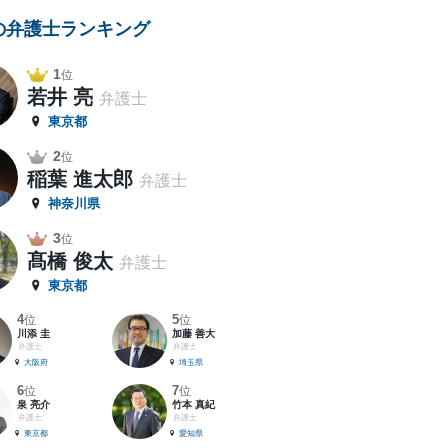
の弁護士ランキング
1
位
若井 亮
弁護士
東京都
2
位
稲葉 進太郎
弁護士
神奈川県
3
位
髙橋 俊太
弁護士
東京都
4
5
位
位
川添 圭
加藤 善大
弁護士
弁護士
大阪府
埼玉県
6
7
位
位
泉 亮介
竹本 真紀
弁護士
弁護士
東京都
愛知県