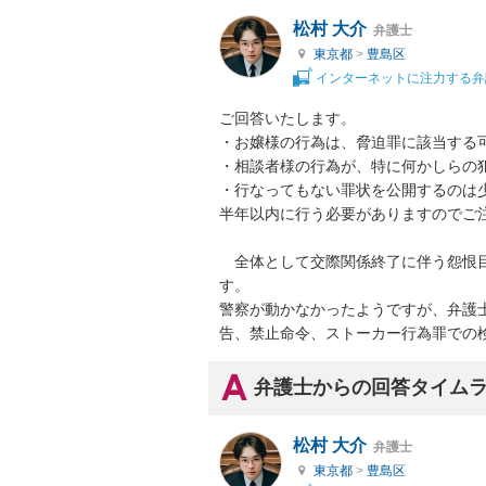
松村 大介
弁護士
東京都
>
豊島区
インターネットに注力する弁
ご回答いたします。

・お嬢様の行為は、脅迫罪に該当する
・相談者様の行為が、特に何かしらの犯
・行なってもない罪状を公開するのは
半年以内に行う必要がありますのでご注
　全体として交際関係終了に伴う怨恨
す。

警察が動かなかったようですが、弁護
告、禁止命令、ストーカー行為罪での
弁護士からの回答タイム
松村 大介
弁護士
東京都
>
豊島区