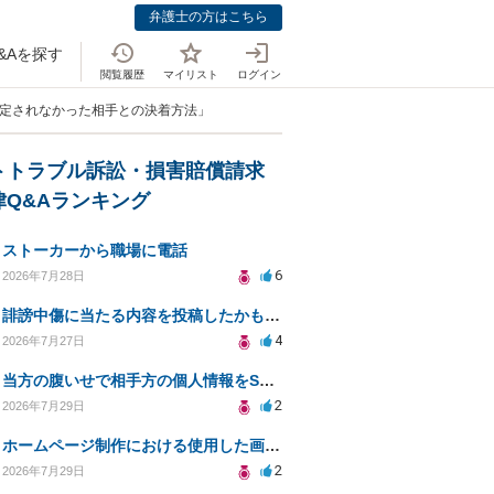
弁護士の方はこちら
&Aを探す
閲覧履歴
マイリスト
ログイン
認定されなかった相手との決着方法」
トトラブル訴訟・損害賠償請求
律Q&Aランキング
ストーカーから職場に電話
6
2026年7月28日
誹謗中傷に当たる内容を投稿したかもしれない。開示請求や民事刑事裁判に発展しうるのか教えて欲しい。
4
2026年7月27日
当方の腹いせで相手方の個人情報をSNSで晒してしまい名誉毀損させてしまったかもしれない
2
2026年7月29日
ホームページ制作における使用した画像や文章の著作権について
2
2026年7月29日