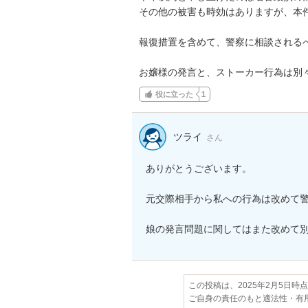
その他の被害も時効はありますが、本件
報復措置を含めて、警察に相談されるべ
お嬢様の発言と、ストーカー行為は別
役に立った
1
ツライ
さん
ありがとうございます。

元交際相手から私への行為は改めて警
娘の発言問題に関してはまた改めて
この投稿は、2025年2月5日時
ご自身の責任のもと適法性・有