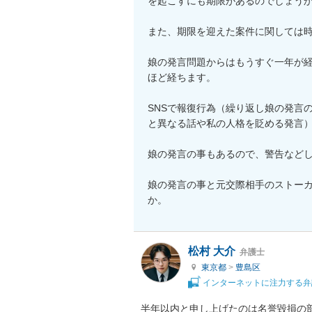
を起こすにも期限があるのでしょうか
また、期限を迎えた案件に関しては時
娘の発言問題からはもうすぐ一年が
ほど経ちます。

SNSで報復行為（繰り返し娘の発言
と異なる話や私の人格を貶める発言）
娘の発言の事もあるので、警告などし
娘の発言の事と元交際相手のストー
か。
松村 大介
弁護士
東京都
>
豊島区
インターネットに注力する弁
半年以内と申し上げたのは名誉毀損の部