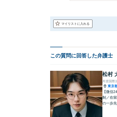
マイリストに入れる
この質問に回答した弁護士
松村 
舟渡国際
東京
【微信2
制／在留
の一歩先
料・全国対