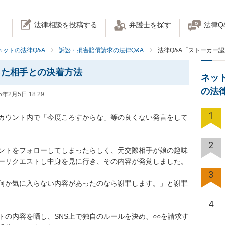
法律相談を投稿する
弁護士を探す
法律Q
ネットの法律Q&A
訴訟・損害賠償請求の法律Q&A
法律Q&A「ストーカー
った相手との決着方法
ネッ
の法
5年2月5日 18:29
1
カウント内で「今度ころすからな」等の良くない発言をして
2
ントをフォローしてしまったらしく、元交際相手が娘の趣味
ーリクエストし中身を見に行き、その内容が発覚しました。

3
何か気に入らない内容があったのなら謝罪します。」と謝罪
4
の内容を晒し、SNS上で独自のルールを決め、○○を請求す