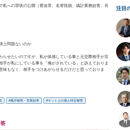
Sで私への罪状の公開（脅迫罪、名誉毀損、偽計業務妨害、肖
注目
律上問題ないのか

わらせたいのですが、私が体感している事と元交際相手が言
相手が私にしている事を「俺がされている」と訴えておりま
意味もなく、相手をつけあがらせるだけだと思っておりま
損
風評被害・営業妨害
ネット上の個人特定被害
回答