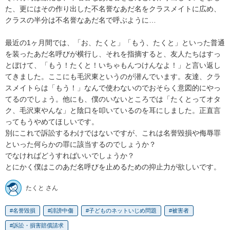
た、更にはその作り出した不名誉なあだ名をクラスメイトに広め、
クラスの半分は不名誉なあだ名で呼ぶように…

最近の1ヶ月間では、「お、たくと」「もう、たくと」といった普通
を装ったあだ名呼びが横行し、それを指摘すると、友人たちはすっ
とぼけて、「もう！たくと！いちゃもんつけんなよ！」と言い返し
てきました。ここにも毛沢東というのが潜んでいます。友達、クラ
スメイトらは「もう！」なんで使わないのでおそらく意図的にやっ
てるのでしょう。他にも、僕のいないところでは「たくとってオタ
ク、毛沢東やんな」と陰口を叩いているのを耳にしました。正直言
ってもうやめてほしいです。

別にこれで訴訟するわけではないですが、これは名誉毀損や侮辱罪
といった何らかの罪に該当するのでしょうか？

でなければどうすればいいでしょうか？

とにかく僕はこのあだ名呼びを止めるための抑止力が欲しいです。
たくと さん
名誉毀損
誹謗中傷
子どものネットいじめ問題
被害者
訴訟・損害賠償請求