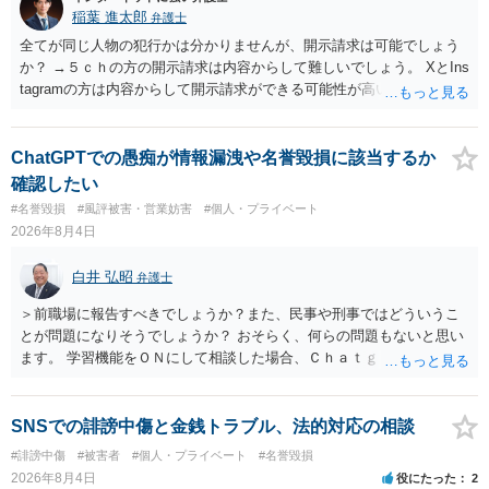
稲葉 進太郎
弁護士
全てが同じ人物の犯行かは分かりませんが、開示請求は可能でしょう
か？ →５ｃｈの方の開示請求は内容からして難しいでしょう。 XとIns
tagramの方は内容からして開示請求ができる可能性が高いでしょう。
ただ、アカウントが削除されていると開示請求は失敗する可能性が高
いでしょう。７月中にアカウントが削除されている場合、今から進め
ても失敗する可能性が高いように思われます。 相手を特定できた場
ChatGPTでの愚痴が情報漏洩や名誉毀損に該当するか
合、相手に全ての弁護士費用を負担させることは可能でしょうか？ →
確認したい
訴訟外の交渉で相手方が認めれば負担させることができるでしょう。
#名誉毀損
#風評被害・営業妨害
#個人・プライベート
訴訟で判決となった場合は、実際の弁護士費用が認められる場合と認
2026年8月4日
められない場合があり何ともいえないところでしょう。
白井 弘昭
弁護士
＞前職場に報告すべきでしょうか？また、民事や刑事ではどういうこ
とが問題になりそうでしょうか？ おそらく、何らの問題もないと思い
ます。 学習機能をＯＮにして相談した場合、Ｃｈａｔｇｐｔがｏｐｅ
ｎＡＩに相談内容を蓄積し、他の質問者への何らかの回答の際に参照
する可能性がありますが、個人名や会社名を特定していない限り、一
般論として抽象化されて回答に織り込まれる可能性が生じるにすぎま
SNSでの誹謗中傷と金銭トラブル、法的対応の相談
せんので、その情報自体が、秘密情報に当たるとは思えませんし、名
#誹謗中傷
#被害者
#個人・プライベート
#名誉毀損
誉棄損として、個人や会社に対する誹謗中傷の不特定多数への公開に
2026年8月4日
役にたった
2
当たるとも思われません。 もちろん、誰がその内容をｃｈａｔｇｐｔ