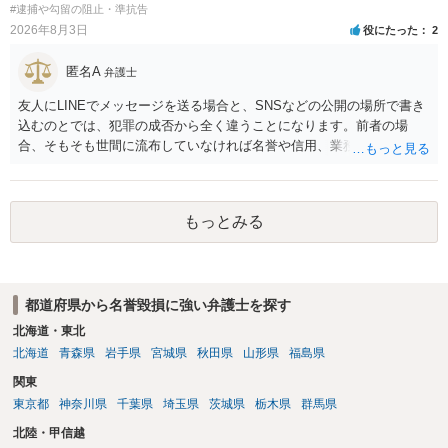
#逮捕や勾留の阻止・準抗告
2026年8月3日
役にたった
2
匿名A
弁護士
友人にLINEでメッセージを送る場合と、SNSなどの公開の場所で書き
込むのとでは、犯罪の成否から全く違うことになります。前者の場
合、そもそも世間に流布していなければ名誉や信用、業務にかかる犯
罪は成立しないことになります。
もっとみる
都道府県から名誉毀損に強い弁護士を探す
北海道・東北
北海道
青森県
岩手県
宮城県
秋田県
山形県
福島県
関東
東京都
神奈川県
千葉県
埼玉県
茨城県
栃木県
群馬県
北陸・甲信越