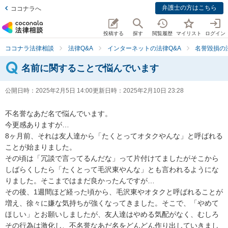
弁護士の方はこちら
ココナラへ
投稿する
探す
閲覧履歴
マイリスト
ログイン
ココナラ法律相談
法律Q&A
インターネットの法律Q&A
名誉毀損の
名前に関することで悩んでいます
公開日時：
2025年2月5日 14:00
更新日時：
2025年2月10日 23:28
不名誉なあだ名で悩んでいます。

今更感ありますが…

8ヶ月前、それは友人達から「たくとってオタクやんな」と呼ばれる
ことが始まりました。

その頃は「冗談で言ってるんだな」って片付けてましたがそこから
しばらくしたら「たくとって毛沢東やんな」とも言われるようにな
りました。そこまではまだ良かったんですが…

その後、1週間ほど経った頃から、毛沢東やオタクと呼ばれることが
増え、徐々に嫌な気持ちが強くなってきました。そこで、「やめて
ほしい」とお願いしましたが、友人達はやめる気配がなく、むしろ
その行為は激化し、不名誉なあだ名をどんどん作り出していきまし