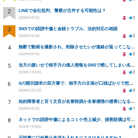
2
LINEで会社批判、警察が立件する可能性は？
2
2026年8月3日
3
SNSでの誹謗中傷と金銭トラブル、法的対応の相談
2
2026年8月4日
4
無断で動画を撮影され、削除させたいが連絡が返ってこない。
2
2026年8月4日
5
当方の腹いせで相手方の個人情報をSNSで晒してしまい名誉毀損させてしまったかもしれない
2
2026年7月29日
6
Xの開示請求の双方審で、相手方の主張が口頭ばかりで把握しきれません
3
2026年7月22日
7
知的障害者と言う文言が名誉毀損か名誉感情の侵害になるか教えてほしい。
1
2026年8月4日
8
ネットでの誹謗中傷によるコミケ売上減少、損害賠償は可能か？
4
2026年7月30日
示談書に口外禁止条項を入れるリスクはありますか？