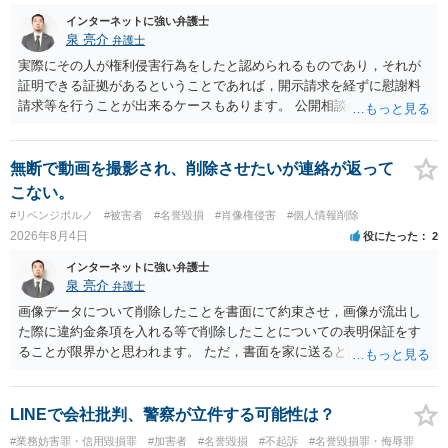
に入力したかも第三者にしられることはないので、個人や会社の特定
インターネットに強い弁護士
をせずに書き込んだことで（おそらく特定して書き込んだとして
泉 亮介
弁護士
も）、相談者さんが刑事民事の責任に問われることはないでしょう。
実際にその人が権利侵害行為をしたと認められるものであり，それが
私見ながらご参考まで。
証明できる証拠があるということであれば，開示請求を経ずに慰謝料
請求等を行うことが出来るケースもあります。 公開相談の場では回答
は難しいかと思われますので，お手持ちの証拠資料を持参の上弁護士
に個別に相談されると良いでしょう。
無断で動画を撮影され、削除させたいが連絡が返って
こない。
#リベンジポルノ
#被害者
#名誉毀損
#肖像権侵害
#個人情報削除
2026年8月4日
役にたった
2
インターネットに強い弁護士
泉 亮介
弁護士
画像データについて削除したことを書面にて約束させ，画像が流出し
た際に違約金条項を入れる等で削除したことについての表明保証をす
ることが限界かと思われます。 ただ，書面を家に送ると家族に不貞行
為が発覚しご自身が慰謝料請求を受けるリスクがあるため，書面で削
除等を求めることは避けたほうが良いかと思われます。
LINEで会社批判、警察が立件する可能性は？
#業務妨害罪・信用毀損罪
#加害者
#名誉毀損
#不起訴
#名誉毀損罪・侮辱罪