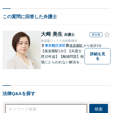
この質問に回答した弁護士
大﨑 美生
弁護士
東京都
後楽園フィリア法律事務所
東京都
文京区
後楽園駅
から徒歩1分
|
【後楽園駅1分】【弁護士
詳細を見
歴10年超】【離婚問題】相
る
場にとらわれない解決を目
指します。シングルマザー
の家庭育ち【相続問題】協
力弁護士、税理士、司法書
士と連携します。著書あ
り。事務員任せにせず弁護
法律Q&Aを探す
士が全ての手続きを代理し
ます。
検索