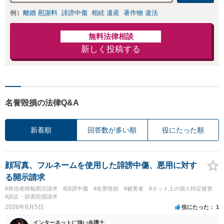
例）
離婚 慰謝料
誹謗中傷
相続 遺産
著作物 違法
無料法律相談
新しく投稿する
名誉毀損の法律Q&A
新着順
回答数が多い順
役にたった順
顔写真、フルネームを使用した誹謗中傷、悪用に対す
る開示請求
#発信者情報開示請求
#誹謗中傷
#名誉毀損
#被害者
#ネット上の個人特定被害
#訴訟・損害賠償請求
2026年8月5日
役にたった
1
インターネットに強い弁護士