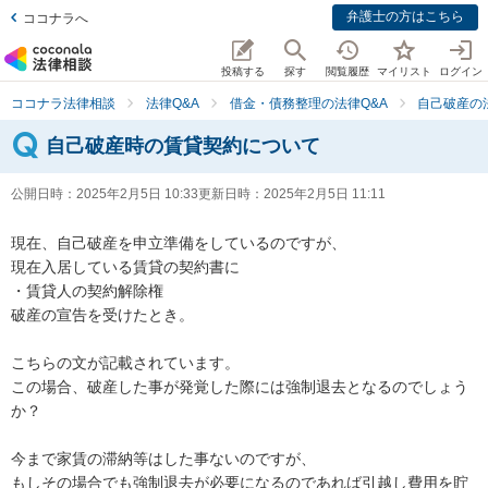
弁護士の方はこちら
ココナラへ
投稿する
探す
閲覧履歴
マイリスト
ログイン
ココナラ法律相談
法律Q&A
借金・債務整理の法律Q&A
自己破産の
自己破産時の賃貸契約について
公開日時：
2025年2月5日 10:33
更新日時：
2025年2月5日 11:11
現在、自己破産を申立準備をしているのですが、

現在入居している賃貸の契約書に

・賃貸人の契約解除権

破産の宣告を受けたとき。

こちらの文が記載されています。

この場合、破産した事が発覚した際には強制退去となるのでしょう
か？

今まで家賃の滞納等はした事ないのですが、

もしその場合でも強制退去が必要になるのであれば引越し費用を貯