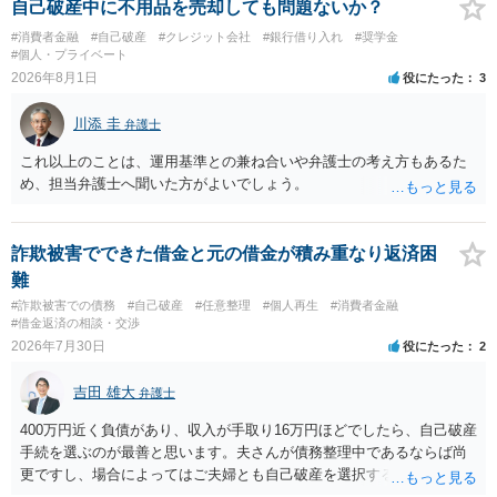
自己破産中に不用品を売却しても問題ないか？
#消費者金融
#自己破産
#クレジット会社
#銀行借り入れ
#奨学金
#個人・プライベート
2026年8月1日
役にたった
3
川添 圭
弁護士
これ以上のことは、運用基準との兼ね合いや弁護士の考え方もあるた
め、担当弁護士へ聞いた方がよいでしょう。
詐欺被害でできた借金と元の借金が積み重なり返済困
難
#詐欺被害での債務
#自己破産
#任意整理
#個人再生
#消費者金融
#借金返済の相談・交渉
2026年7月30日
役にたった
2
吉田 雄大
弁護士
400万円近く負債があり、収入が手取り16万円ほどでしたら、自己破産
手続を選ぶのが最善と思います。夫さんが債務整理中であるならば尚
更ですし、場合によってはご夫婦とも自己破産を選択する方法もある
と思います。