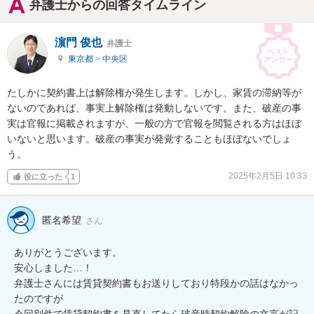
弁護士からの回答タイムライン
濵門 俊也
弁護士
東京都
>
中央区
たしかに契約書上は解除権が発生します。しかし、家賃の滞納等が
ないのであれば、事実上解除権は発動しないです。また、破産の事
実は官報に掲載されますが、一般の方で官報を閲覧される方はほぼ
いないと思います。破産の事実が発覚することもほぼないでしょ
う。
2025年2月5日 10:33
役に立った
1
匿名希望
さん
ありがとうございます。

安心しました…！

弁護士さんには賃貸契約書もお送りしており特段かの話はなかっ
たのですが

今回別件で賃貸契約書を見直してたら破産時契約解除の文言が記