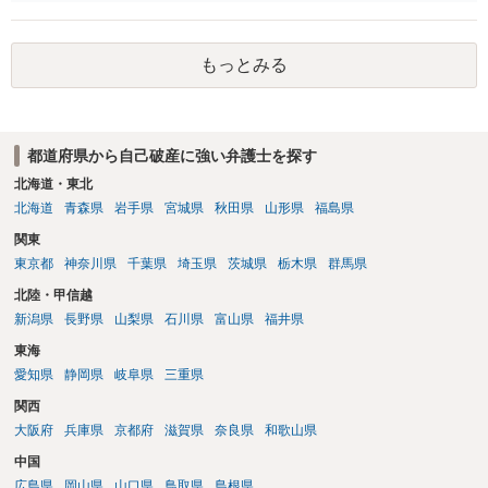
者については時効の更新はなされておらず、2026年5月に提訴された債
権者については取下げ日から6か月以内に再提訴しなければやはり時効
は更新しないことになります。ただし、消滅時効の起算点は、不払い
もっとみる
日ではなく期限の利益喪失日（通常は所定の分割の支払期日から1～2
か月程度経過しても支払いがなければ一括返済可能という契約になっ
ている）ですので、時効期間の経過が2027年1月であるとは限りません
（3月や4月といった可能性がある）。
都道府県から自己破産に強い弁護士を探す
北海道・東北
北海道
青森県
岩手県
宮城県
秋田県
山形県
福島県
関東
東京都
神奈川県
千葉県
埼玉県
茨城県
栃木県
群馬県
北陸・甲信越
新潟県
長野県
山梨県
石川県
富山県
福井県
東海
愛知県
静岡県
岐阜県
三重県
関西
大阪府
兵庫県
京都府
滋賀県
奈良県
和歌山県
中国
広島県
岡山県
山口県
鳥取県
島根県