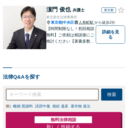
濵門 俊也
弁護士
東京都
東京新生法律事務所
東京都
中央区
人形町駅
から徒歩2分
|
【時間制限なし！初回相談
詳細を見
無料】ご依頼は相談後にご
る
検討ください【著書多数】
【離婚の解決実績300件以
上】心のケアもしながら全
力でサポートします【相続
問題】複雑な遺産分割・相
続放棄・遺留分なども、基
法律Q&Aを探す
本からわかりやすくご説明
します【人形町駅2分】
検索
例）
離婚 慰謝料
誹謗中傷
相続 遺産
著作物 違法
無料法律相談
新しく投稿する