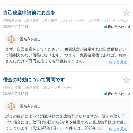
自己破産申請前にお金を
#消費者金融
#自己破産
#多重債務
#クレジット会社
#銀行借り入れ
#リボ払い
2026年7月22日
役にたった
8
匿名B
弁護士
まず、自己破産をしてください。 免責決定が確定すれば自然債務とい
う強制力のない債務になります。 つまり、免責確定後であれば、お姉
さんにだけ２万円支払っても問題ありません。
借金の時効について質問です
#時効の援用
#自己破産
#個人・プライベート
2026年7月18日
役にたった
2
匿名A
弁護士
訴えの提起によって消滅時効の完成猶予となりますが、訴えを取り下
げた場合には、取下げの日から6か月を経過すると完成猶予効は消滅し
てしまいます（民法147条1項）。 本件ては、2023年に提訴された債権