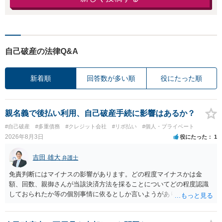
自己破産の法律Q&A
新着順
回答数が多い順
役にたった順
親名義で後払い利用、自己破産手続に影響はあるか？
#自己破産
#多重債務
#クレジット会社
#リボ払い
#個人・プライベート
2026年8月3日
役にたった
1
吉田 雄大
弁護士
免責判断にはマイナスの影響があります。どの程度マイナスかは金
額、回数、親御さんが当該決済方法を採ることについてどの程度認識
しておられたか等の個別事情に依るとしか言いようがありません。 と
もあれ、依頼しておられる弁護士さんに直ちに具体的状況をお伝えに
なって相談し、善後策を考えることをお勧めします。