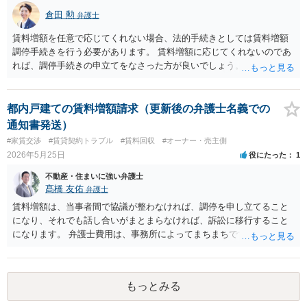
倉田 勲
弁護士
賃料増額を任意で応じてくれない場合、法的手続きとしては賃料増額
調停手続きを行う必要があります。 賃料増額に応じてくれないのであ
れば、調停手続きの申立てをなさった方が良いでしょう。 手続きにつ
いてやり方がよくわからないのであれば、お近くの裁判所又は法律事
務所でご相談ください。
都内戸建ての賃料増額請求（更新後の弁護士名義での
通知書発送）
#家賃交渉
#賃貸契約トラブル
#賃料回収
#オーナー・売主側
2026年5月25日
役にたった
1
不動産・住まいに強い弁護士
髙橋 友佑
弁護士
賃料増額は、当事者間で協議が整わなければ、調停を申し立てること
になり、それでも話し合いがまとまらなければ、訴訟に移行すること
になります。 弁護士費用は、事務所によってまちまちですが、調停の
場合は着手金３３万円以上、訴訟に移行した場合は、プラスで１１万
円以上としている事務所が多いように思います。これとは別途に、成
果に応じた成功報酬も発生します。 さらに、賃料増額調停では、イン
もっとみる
ターネット等で収集した資料を基に話し合うこともありますが（な
お、生成ＡＩは根拠資料とはできません）、訴訟では、不動産の適正