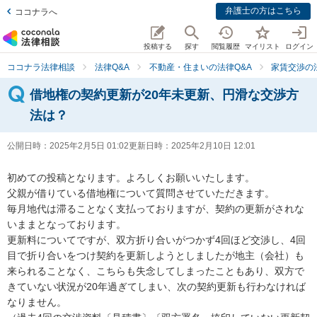
弁護士の方はこちら
ココナラへ
投稿する
探す
閲覧履歴
マイリスト
ログイン
ココナラ法律相談
法律Q&A
不動産・住まいの法律Q&A
家賃交渉の
借地権の契約更新が20年未更新、円滑な交渉方
法は？
公開日時：
2025年2月5日 01:02
更新日時：
2025年2月10日 12:01
初めての投稿となります。よろしくお願いいたします。

父親が借りている借地権について質問させていただきます。

毎月地代は滞ることなく支払っておりますが、契約の更新がされな
いままとなっております。

更新料についてですが、双方折り合いがつかず4回ほど交渉し、4回
目で折り合いをつけ契約を更新しようとしましたが地主（会社）も
来られることなく、こちらも失念してしまったこともあり、双方で
きていない状況が20年過ぎてしまい、次の契約更新も行わなければ
なりません。
