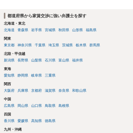
な賃料を鑑定するため、不動産鑑定士に鑑定を依頼することもあり、
物件の規模等にもよりますが、数十万円以上の鑑定料がかかる場合も
都道府県から家賃交渉に強い弁護士を探す
あります。 これらコストと、増額を受けられる賃料とを比較考量し
て、実際に手続きを進めていくのかご判断いただくことになります。
北海道・東北
まずは、お近くの弁護士にご相談ください。
北海道
青森県
岩手県
宮城県
秋田県
山形県
福島県
関東
東京都
神奈川県
千葉県
埼玉県
茨城県
栃木県
群馬県
北陸・甲信越
新潟県
長野県
山梨県
石川県
富山県
福井県
東海
愛知県
静岡県
岐阜県
三重県
関西
大阪府
兵庫県
京都府
滋賀県
奈良県
和歌山県
中国
広島県
岡山県
山口県
鳥取県
島根県
四国
香川県
愛媛県
高知県
徳島県
九州・沖縄