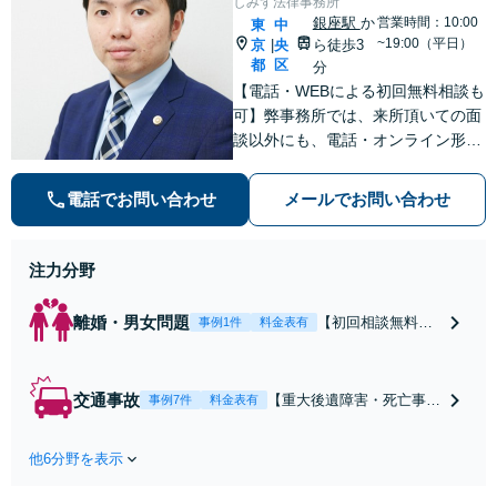
しみず法律事務所
銀座駅
か
営業時間：10:00
東
中
~19:00（平日）
京
央
ら徒歩3
|
都
区
分
【電話・WEBによる初回無料相談も
可】弊事務所では、来所頂いての面
談以外にも、電話・オンライン形式
での初回無料相談も実施中。すぐに
弁護士にご相談頂くことで、今のご
電話でお問い合わせ
メールでお問い合わせ
不安が和らぐとともに、問題解決の
ために前に進むことができます。
注力分野
離婚・男女問題
【初回相談無料】
事例1件
料金表有
【電話・オンライ
ン相談対応】あな
たにとって有利な
交通事故
【重大後遺障害・死亡事案
事例7件
料金表有
条件で離婚ができ
などの実績多数】「被害者
るよう、経験豊富
救済を第一に」一日でも早
な弁護士が多角的
他6分野を表示
く日常を取り戻せるよう、
な視点でアドバイ
私が力になります【初回相