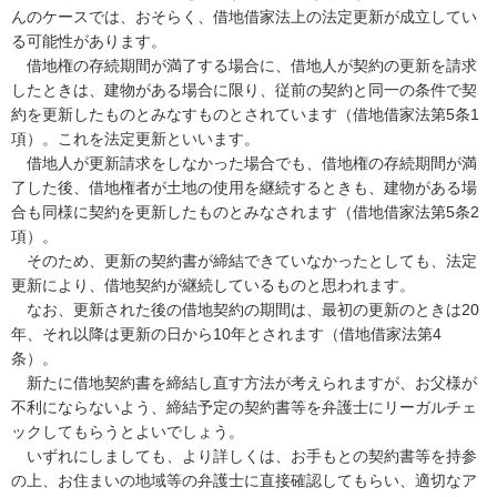
んのケースでは、おそらく、借地借家法上の法定更新が成立してい
る可能性があります。

　借地権の存続期間が満了する場合に、借地人が契約の更新を請求
したときは、建物がある場合に限り、従前の契約と同一の条件で契
約を更新したものとみなすものとされています（借地借家法第5条1
項）。これを法定更新といいます。

　借地人が更新請求をしなかった場合でも、借地権の存続期間が満
了した後、借地権者が土地の使用を継続するときも、建物がある場
合も同様に契約を更新したものとみなされます（借地借家法第5条2
項）。

　そのため、更新の契約書が締結できていなかったとしても、法定
更新により、借地契約が継続しているものと思われます。

　なお、更新された後の借地契約の期間は、最初の更新のときは20
年、それ以降は更新の日から10年とされます（借地借家法第4
条）。

　新たに借地契約書を締結し直す方法が考えられますが、お父様が
不利にならないよう、締結予定の契約書等を弁護士にリーガルチェ
ックしてもらうとよいでしょう。

　いずれにしましても、より詳しくは、お手もとの契約書等を持参
の上、お住まいの地域等の弁護士に直接確認してもらい、適切なア