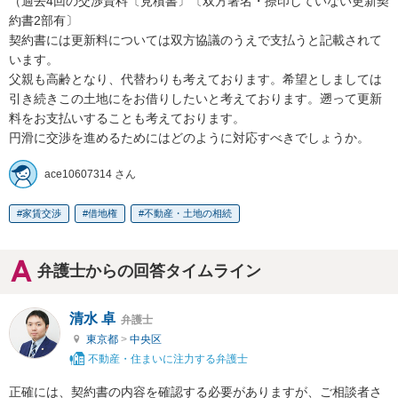
（過去4回の交渉資料〔見積書〕〔双方署名・捺印していない更新契
約書2部有〕

契約書には更新料については双方協議のうえで支払うと記載されて
います。

父親も高齢となり、代替わりも考えております。希望としましては
引き続きこの土地にをお借りしたいと考えております。遡って更新
料をお支払いすることも考えております。

円滑に交渉を進めるためにはどのように対応すべきでしょうか。
ace10607314 さん
家賃交渉
借地権
不動産・土地の相続
弁護士からの回答タイムライン
清水 卓
弁護士
東京都
>
中央区
不動産・住まいに注力する弁護士
正確には、契約書の内容を確認する必要がありますが、ご相談者さ