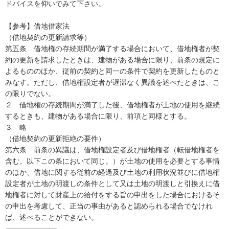
ドバイスを仰いでみて下さい。

【参考】借地借家法

（借地契約の更新請求等）

第五条　借地権の存続期間が満了する場合において、借地権者が契
約の更新を請求したときは、建物がある場合に限り、前条の規定に
よるもののほか、従前の契約と同一の条件で契約を更新したものと
みなす。ただし、借地権設定者が遅滞なく異議を述べたときは、こ
の限りでない。

２　借地権の存続期間が満了した後、借地権者が土地の使用を継続
するときも、建物がある場合に限り、前項と同様とする。

３　略

（借地契約の更新拒絶の要件）

第六条　前条の異議は、借地権設定者及び借地権者（転借地権者を
含む。以下この条において同じ。）が土地の使用を必要とする事情
のほか、借地に関する従前の経過及び土地の利用状況並びに借地権
設定者が土地の明渡しの条件として又は土地の明渡しと引換えに借
地権者に対して財産上の給付をする旨の申出をした場合におけるそ
の申出を考慮して、正当の事由があると認められる場合でなけれ
ば、述べることができない。