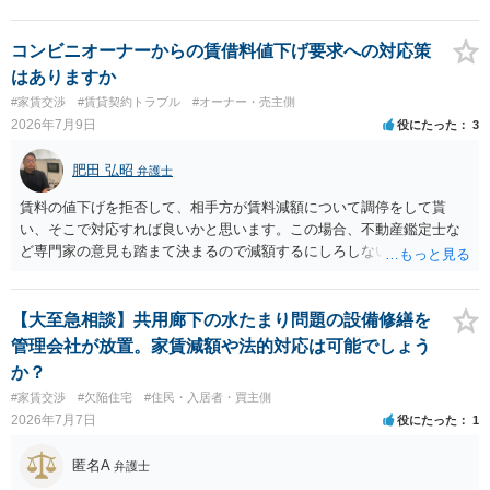
コンビニオーナーからの賃借料値下げ要求への対応策
はありますか
#家賃交渉
#賃貸契約トラブル
#オーナー・売主側
2026年7月9日
役にたった
3
肥田 弘昭
弁護士
賃料の値下げを拒否して、相手方が賃料減額について調停をして貰
い、そこで対応すれば良いかと思います。この場合、不動産鑑定士な
ど専門家の意見も踏まて決まるので減額するにしろしないにしろ公平
性は図れるかと思います。相手がそこまでしないのであれば減額を拒
否すればよいだけです。ご参考にしてください。
【大至急相談】共用廊下の水たまり問題の設備修繕を
管理会社が放置。家賃減額や法的対応は可能でしょう
か？
#家賃交渉
#欠陥住宅
#住民・入居者・買主側
2026年7月7日
役にたった
1
匿名A
弁護士