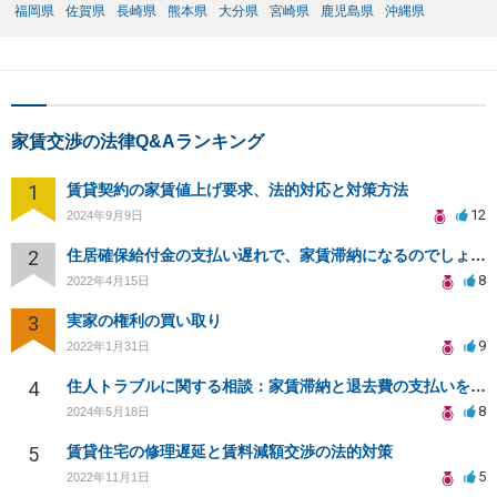
福岡県
佐賀県
長崎県
熊本県
大分県
宮崎県
鹿児島県
沖縄県
家賃交渉の法律Q&Aランキング
1
賃貸契約の家賃値上げ要求、法的対応と対策方法
12
2024年9月9日
2
住居確保給付金の支払い遅れで、家賃滞納になるのでしょうか？更新料の支払いはいないといけないですか？
8
2022年4月15日
3
実家の権利の買い取り
9
2022年1月31日
4
住人トラブルに関する相談：家賃滞納と退去費の支払いを拒否され、管理鍵の横領も発生
8
2024年5月18日
5
賃貸住宅の修理遅延と賃料減額交渉の法的対策
5
2022年11月1日