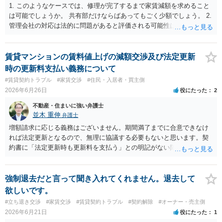
1. このようなケースでは、修理が完了するまで家賃減額を求めること
は可能でしょうか。 共有部だけならばあってもごく少額でしょう。 2.
管理会社の対応は法的に問題があると評価される可能性はあります
か。 オーナーの対応の問題かと思います。 3. オーナーへ直接通知し
た方がよいでしょうか。 そうですね。 4. 今後、調停や弁護士への依
頼を見据える場合、どのような証拠を残しておくべきでしょうか。 水
賃貸マンションの賃料値上げの減額交渉及び法定更新
漏れの写真、連絡と相手の対応についての記録です。
時の更新料支払い義務について
#賃貸契約トラブル
#家賃交渉
#住民・入居者・買主側
2026年6月26日
役にたった
2
不動産・住まいに強い弁護士
並木 重伸
弁護士
増額請求に応じる義務はございません。期間満了までに合意できなけ
れば法定更新となるので、無理に協議する必要もないと思います。契
約書に「法定更新時も更新料を支払う」との明記がない限り、更新料
を払う必要もありません。法定更新後は「期間の定めのない賃貸借」
となるため、今後の更新手続き自体が不要になります。 リスクとし
て、大家側から賃料増額の調停や訴訟を起こされる可能性はゼロでは
強制退去だと言って聞き入れてくれません。退去して
ありません（賃料が周辺相場より著しく低い場合は増額が認められる
欲しいです。
こともあります）。また、修繕等が必要となった場合に十分な対応を
#立ち退き交渉
#家賃交渉
#賃貸契約トラブル
#契約解除
#オーナー・売主側
してもらえなくなるなど、事実上の不利益が生じる恐れもあります。
2026年6月21日
役にたった
1