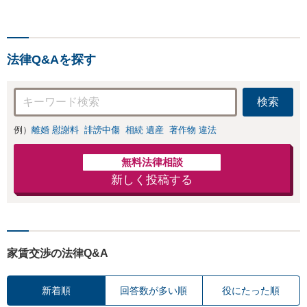
ス「親権・監護
談無料】【電話・オンライ
権・面会交流に実
ン相談対応】「スピード対
績あり」子の引渡
応・納得できる解決を」
し・認知・親子関
「刑事裁判のニーズにも対
係不存在確認など
法律Q&Aを探す
応」【休日・夜間相談可】
もご相談下さい
【子連れ相談可】
検索
例）
離婚 慰謝料
誹謗中傷
相続 遺産
著作物 違法
無料法律相談
新しく投稿する
家賃交渉の法律Q&A
新着順
回答数が多い順
役にたった順