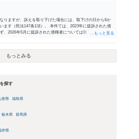
なりますが、訴えを取り下げた場合には、取下げの日から6か
ます（民法147条1項）。 本件ては、2023年に提訴された債
、2026年5月に提訴された債権者については取下げ日から6か
新しないことになります。ただし、消滅時効の起算点は、不払
定の分割の支払期日から1～2か月程度経過しても支払いがなけ
ですので、時効期間の経過が2027年1月であるとは限りませ
もっとみる
を探す
山形県
福島県
栃木県
群馬県
福井県