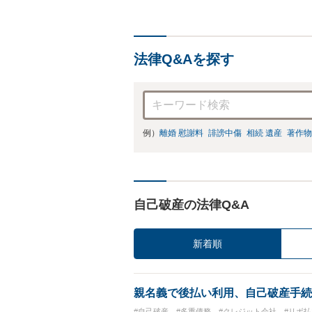
法律Q&Aを探す
例）
離婚 慰謝料
誹謗中傷
相続 遺産
著作物
自己破産の法律Q&A
新着順
親名義で後払い利用、自己破産手続
#自己破産
#多重債務
#クレジット会社
#リボ払