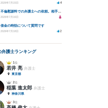
4
2026年7月15日
不倫慰謝料での弁護士への依頼。相手が自己破産、弁護士との契約範囲は？
2026年7月16日
借金の時効について質問です
2
2026年7月18日
の弁護士ランキング
1
位
若井 亮
弁護士
東京都
2
位
稲葉 進太郎
弁護士
神奈川県
3
位
髙橋 俊太
弁護士