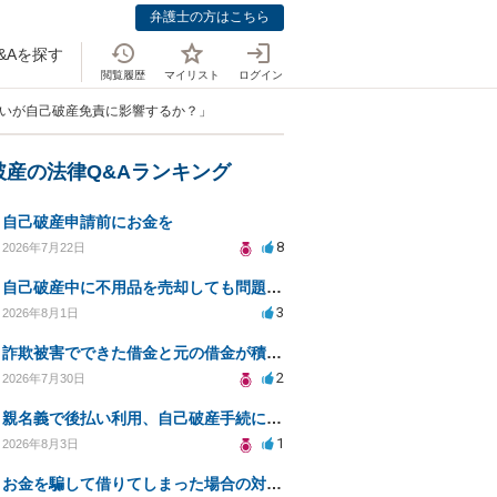
弁護士の方はこちら
&Aを探す
閲覧履歴
マイリスト
ログイン
払いが自己破産免責に影響するか？」
破産の法律Q&Aランキング
自己破産申請前にお金を
8
2026年7月22日
自己破産中に不用品を売却しても問題ないか？
3
2026年8月1日
詐欺被害でできた借金と元の借金が積み重なり返済困難
2
2026年7月30日
親名義で後払い利用、自己破産手続に影響はあるか？
1
2026年8月3日
お金を騙して借りてしまった場合の対処法と今後の対応策