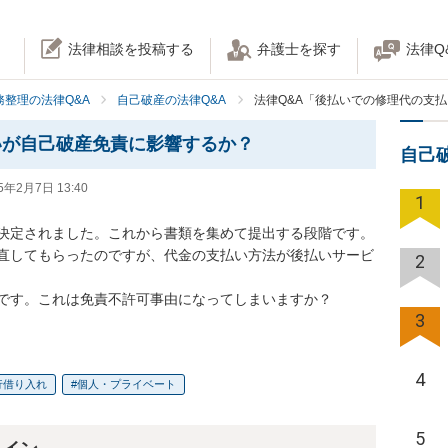
法律相談を投稿する
弁護士を探す
法律Q
務整理の法律Q&A
自己破産の法律Q&A
法律Q&A「後払いでの修理代の支
いが自己破産免責に影響するか？
自己
5年2月7日 13:40
1
決定されました。これから書類を集めて提出する段階です。
直してもらったのですが、代金の支払い方法が後払いサービ
2
です。これは免責不許可事由になってしまいますか？
3
4
行借り入れ
個人・プライベート
5