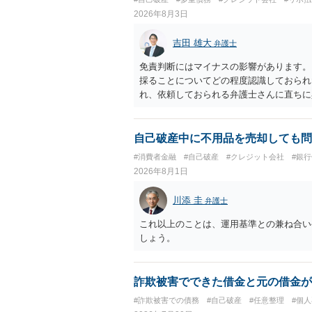
2026年8月3日
吉田 雄大
弁護士
免責判断にはマイナスの影響があります。
採ることについてどの程度認識しておられ
れ、依頼しておられる弁護士さんに直ちに
勧めします。
自己破産中に不用品を売却しても問
#消費者金融
#自己破産
#クレジット会社
#銀
2026年8月1日
川添 圭
弁護士
これ以上のことは、運用基準との兼ね合い
しょう。
詐欺被害でできた借金と元の借金が
#詐欺被害での債務
#自己破産
#任意整理
#個