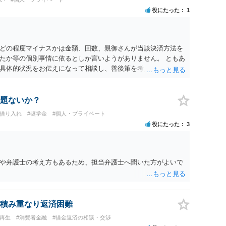
役にたった
1
どの程度マイナスかは金額、回数、親御さんが当該決済方法を
たか等の個別事情に依るとしか言いようがありません。 ともあ
具体的状況をお伝えになって相談し、善後策を考えることをお
題ないか？
行借り入れ
#奨学金
#個人・プライベート
役にたった
3
や弁護士の考え方もあるため、担当弁護士へ聞いた方がよいで
積み重なり返済困難
人再生
#消費者金融
#借金返済の相談・交渉