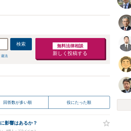
検索
無料法律相談
新しく投稿する
 違法
回答数が多い順
役にたった順
に影響はあるか？
い
#個人・プライベート