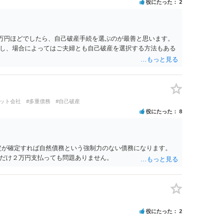
役にたった
2
6万円ほどでしたら、自己破産手続を選ぶのが最善と思います。
し、場合によってはご夫婦とも自己破産を選択する方法もある
ジット会社
#多重債務
#自己破産
役にたった
8
定が確定すれば自然債務という強制力のない債務になります。
だけ２万円支払っても問題ありません。
役にたった
2