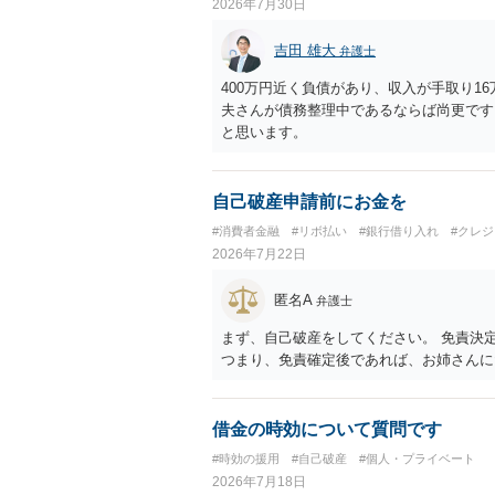
2026年7月30日
吉田 雄大
弁護士
400万円近く負債があり、収入が手取り1
夫さんが債務整理中であるならば尚更です
と思います。
自己破産申請前にお金を
#消費者金融
#リボ払い
#銀行借り入れ
#クレ
2026年7月22日
匿名A
弁護士
まず、自己破産をしてください。 免責決
つまり、免責確定後であれば、お姉さんに
借金の時効について質問です
#時効の援用
#自己破産
#個人・プライベート
2026年7月18日