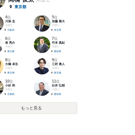
東京都
4
5
位
位
川添 圭
加藤 善大
弁護士
弁護士
大阪府
埼玉県
6
7
位
位
泉 亮介
竹本 真紀
弁護士
弁護士
東京都
愛知県
8
9
位
位
大橋 卓生
三村 勇人
弁護士
弁護士
東京都
東京都
10
11
位
位
小杉 和
白井 弘昭
弁護士
弁護士
京都府
愛知県
もっと見る