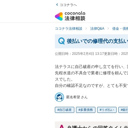
ココナラへ
ココナラ法律相談
法律Q&A
借金・債
後払いでの修理代の支払
公開日時：
2025年2月4日 13:17
更新日時：
202
法テラスに自己破産の申し立てを行い、
先程水道の不具合で業者に修理を頼んで
スでした。

自分の確認不足なのですが、とても不安
匿名希望 さん
自己破産
多重債務
リボ払い
銀