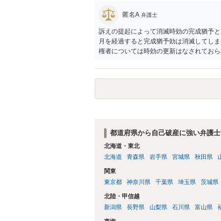
匿名A
弁護士
訴えの提起によって消滅時効の完成猶予と
月を経過すると完成猶予効は消滅してしまい
権者については時効の更新はなされておらず
月以内に再提訴しなければやはり時効は更
い日ではなく期限の利益喪失日（通常は所
れば一括返済可能という契約になっている）
ん（3月や4月といった可能性がある）。
都道府県から自己破産に強い弁護士
北海道・東北
北海道
青森県
岩手県
宮城県
秋田県
関東
東京都
神奈川県
千葉県
埼玉県
茨城県
北陸・甲信越
新潟県
長野県
山梨県
石川県
富山県