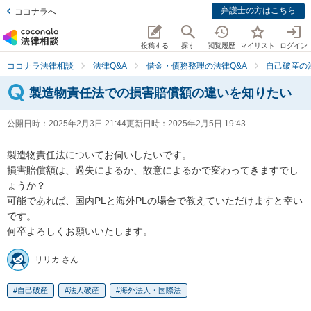
弁護士の方はこちら
ココナラへ
投稿する
探す
閲覧履歴
マイリスト
ログイン
ココナラ法律相談
法律Q&A
借金・債務整理の法律Q&A
自己破産の
製造物責任法での損害賠償額の違いを知りたい
公開日時：
2025年2月3日 21:44
更新日時：
2025年2月5日 19:43
製造物責任法についてお伺いしたいです。

損害賠償額は、過失によるか、故意によるかで変わってきますでし
ょうか？

可能であれば、国内PLと海外PLの場合で教えていただけますと幸い
です。

何卒よろしくお願いいたします。
リリカ さん
自己破産
法人破産
海外法人・国際法