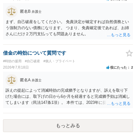
匿名B
弁護士
まず、自己破産をしてください。 免責決定が確定すれば自然債務とい
う強制力のない債務になります。 つまり、免責確定後であれば、お姉
さんにだけ２万円支払っても問題ありません。
借金の時効について質問です
#時効の援用
#自己破産
#個人・プライベート
2026年7月18日
役にたった
2
匿名A
弁護士
訴えの提起によって消滅時効の完成猶予となりますが、訴えを取り下
げた場合には、取下げの日から6か月を経過すると完成猶予効は消滅し
てしまいます（民法147条1項）。 本件ては、2023年に提訴された債権
者については時効の更新はなされておらず、2026年5月に提訴された債
権者については取下げ日から6か月以内に再提訴しなければやはり時効
は更新しないことになります。ただし、消滅時効の起算点は、不払い
もっとみる
日ではなく期限の利益喪失日（通常は所定の分割の支払期日から1～2
か月程度経過しても支払いがなければ一括返済可能という契約になっ