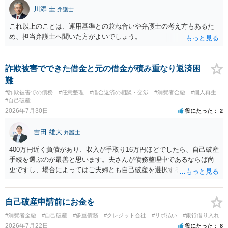
川添 圭
弁護士
これ以上のことは、運用基準との兼ね合いや弁護士の考え方もあるた
め、担当弁護士へ聞いた方がよいでしょう。
詐欺被害でできた借金と元の借金が積み重なり返済困
難
#詐欺被害での債務
#任意整理
#借金返済の相談・交渉
#消費者金融
#個人再生
#自己破産
2026年7月30日
役にたった
2
吉田 雄大
弁護士
400万円近く負債があり、収入が手取り16万円ほどでしたら、自己破産
手続を選ぶのが最善と思います。夫さんが債務整理中であるならば尚
更ですし、場合によってはご夫婦とも自己破産を選択する方法もある
と思います。
自己破産申請前にお金を
#消費者金融
#自己破産
#多重債務
#クレジット会社
#リボ払い
#銀行借り入れ
2026年7月22日
役にたった
8