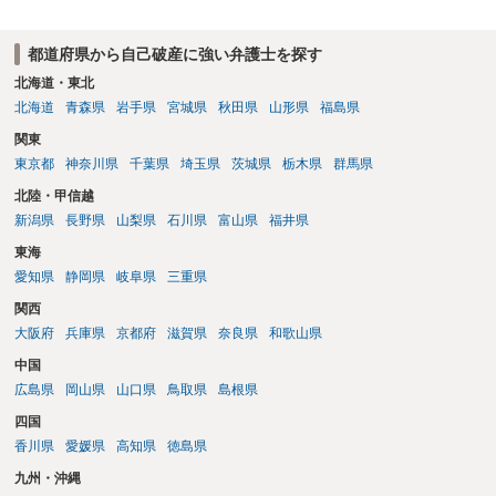
ている）ですので、時効期間の経過が2027年1月であるとは限りません
（3月や4月といった可能性がある）。
都道府県から自己破産に強い弁護士を探す
北海道・東北
北海道
青森県
岩手県
宮城県
秋田県
山形県
福島県
関東
東京都
神奈川県
千葉県
埼玉県
茨城県
栃木県
群馬県
北陸・甲信越
新潟県
長野県
山梨県
石川県
富山県
福井県
東海
愛知県
静岡県
岐阜県
三重県
関西
大阪府
兵庫県
京都府
滋賀県
奈良県
和歌山県
中国
広島県
岡山県
山口県
鳥取県
島根県
四国
香川県
愛媛県
高知県
徳島県
九州・沖縄