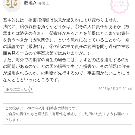
匿名A
弁護士
基本的には、損害賠償額は故意か過失かにより変わりません。

法的に、賠償義務を負うかどうかは、①その人に責任があるか（故
意または過失の有無）、②責任があることを前提にどこまでの責任
を負うべきか（因果関係）、という流れになっていることから、別
の議論です（厳密には、②の話の中で責任の範囲を問う過程で主観
面も見るするので事案次第ではありますが。）。

また、海外での損害の発生の場合には、まずどの法を適用するのか
の問題があるので、どの国の損害で生じた損害で、その問題に何法
が適用されるのか、の判断が先行するので、事案聞かないことには
なんともといったところです。
2025年2月3日 21:44
役に立った
1
この投稿は、2025年2月3日時点の情報です。
ご自身の責任のもと適法性・有用性を考慮してご利用いただくようお願いい
たします。