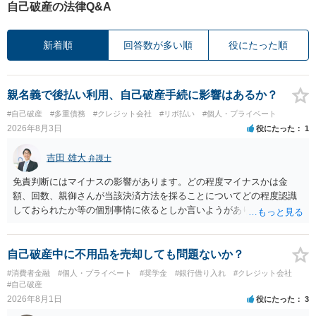
自己破産の法律Q&A
新着順
回答数が多い順
役にたった順
親名義で後払い利用、自己破産手続に影響はあるか？
#自己破産
#多重債務
#クレジット会社
#リボ払い
#個人・プライベート
2026年8月3日
役にたった
1
吉田 雄大
弁護士
免責判断にはマイナスの影響があります。どの程度マイナスかは金
額、回数、親御さんが当該決済方法を採ることについてどの程度認識
しておられたか等の個別事情に依るとしか言いようがありません。 と
もあれ、依頼しておられる弁護士さんに直ちに具体的状況をお伝えに
なって相談し、善後策を考えることをお勧めします。
自己破産中に不用品を売却しても問題ないか？
#消費者金融
#個人・プライベート
#奨学金
#銀行借り入れ
#クレジット会社
#自己破産
2026年8月1日
役にたった
3