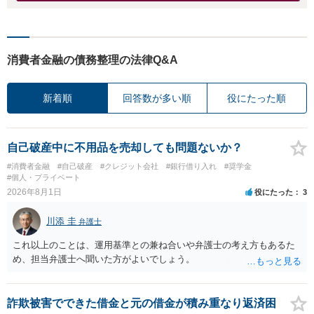
消費者金融の債務整理の法律Q&A
新着順
回答数が多い順
役にたった順
自己破産中に不用品を売却しても問題ないか？
#消費者金融
#自己破産
#クレジット会社
#銀行借り入れ
#奨学金
#個人・プライベート
2026年8月1日
役にたった
3
川添 圭
弁護士
これ以上のことは、運用基準との兼ね合いや弁護士の考え方もあるた
め、担当弁護士へ聞いた方がよいでしょう。
詐欺被害でできた借金と元の借金が積み重なり返済困