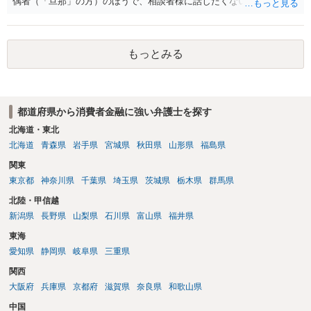
偶者（「旦那」の方）のほうで、相談者様に話したくない事情等もあ
るのではないかと推察いたします。 長期間経過していれば、消滅時効
援用という方法も取れる可能性があるため、御主人に法律事務所に相
談にいくように説得されてはどうでしょうか。相談者様が一緒だと話
もっとみる
せない事情もあるかもしれないのでおひとりで行ってもらうほうがい
いかもしれません。 配偶者の債務がある状態で配偶者が亡くなると債
務を相談者様が相続するという状態になる（相続放棄などの亡くなっ
てからの方法もありますが）ため、相談者様にも関係することだとし
都道府県から消費者金融に強い弁護士を探す
て相談にいくようにお話してみてはどうでしょうか。
北海道・東北
北海道
青森県
岩手県
宮城県
秋田県
山形県
福島県
関東
東京都
神奈川県
千葉県
埼玉県
茨城県
栃木県
群馬県
北陸・甲信越
新潟県
長野県
山梨県
石川県
富山県
福井県
東海
愛知県
静岡県
岐阜県
三重県
関西
大阪府
兵庫県
京都府
滋賀県
奈良県
和歌山県
中国