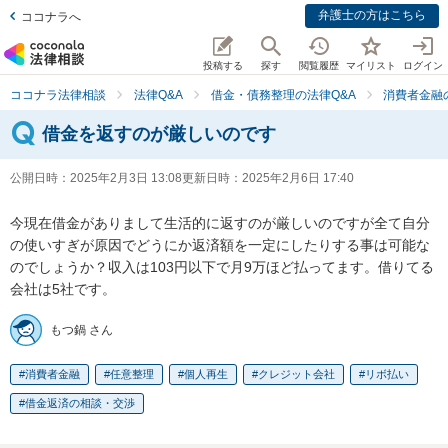
弁護士の方はこちら
ココナラへ
投稿する
探す
閲覧履歴
マイリスト
ログイン
ココナラ法律相談
法律Q&A
借金・債務整理の法律Q&A
消費者金融
借金を返すのが厳しいのです
公開日時：
2025年2月3日 13:08
更新日時：
2025年2月6日 17:40
今現在借金がありまして生活的に返すのが厳しいのですが全て自分
の使いすぎが原因でどうにか返済額を一定にしたりする事は可能な
のでしょうか？収入は103円以下で月9万ほど払ってます。借りてる
会社は5社です。
もつ鍋 さん
消費者金融
任意整理
個人再生
クレジット会社
リボ払い
借金返済の相談・交渉