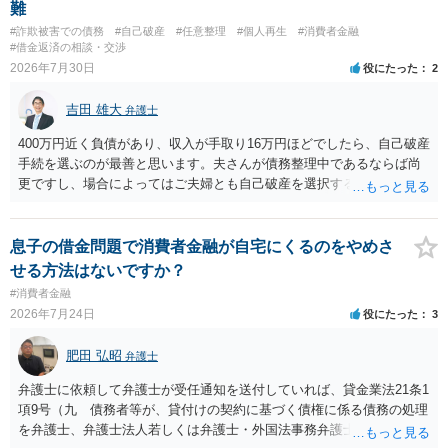
難
#詐欺被害での債務
#自己破産
#任意整理
#個人再生
#消費者金融
#借金返済の相談・交渉
2026年7月30日
役にたった
2
吉田 雄大
弁護士
400万円近く負債があり、収入が手取り16万円ほどでしたら、自己破産
手続を選ぶのが最善と思います。夫さんが債務整理中であるならば尚
更ですし、場合によってはご夫婦とも自己破産を選択する方法もある
と思います。
息子の借金問題で消費者金融が自宅にくるのをやめさ
せる方法はないですか？
#消費者金融
2026年7月24日
役にたった
3
肥田 弘昭
弁護士
弁護士に依頼して弁護士が受任通知を送付していれば、貸金業法21条1
項9号（九 債務者等が、貸付けの契約に基づく債権に係る債務の処理
を弁護士、弁護士法人若しくは弁護士・外国法事務弁護士共同法人若