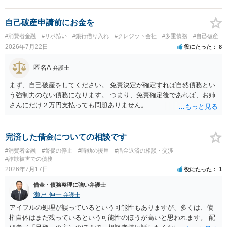
しくは司法書士若しくは司法書士法人（以下この号において「弁護士
等」という。）に委託し、又はその処理のため必要な裁判所における
民事事件に関する手続をとり、弁護士等又は裁判所から書面によりそ
自己破産申請前にお金を
の旨の通知があつた場合において、正当な理由がないのに、債務者等
#消費者金融
#リボ払い
#銀行借り入れ
#クレジット会社
#多重債務
#自己破産
に対し、電話をかけ、電報を送達し、若しくはファクシミリ装置を用
2026年7月22日
役にたった
8
いて送信し、又は訪問する方法により、当該債務を弁済することを要
求し、これに対し債務者等から直接要求しないよう求められたにもか
匿名A
弁護士
かわらず、更にこれらの方法で当該債務を弁済することを要求するこ
と。）に違反しています。監督官庁に行政処分を求める、裁判所に仮
まず、自己破産をしてください。 免責決定が確定すれば自然債務とい
処分申請、不退去罪が成立すれば警察に通報などの対応が考えられま
う強制力のない債務になります。 つまり、免責確定後であれば、お姉
す。ご参考にしてください。
さんにだけ２万円支払っても問題ありません。
完済した借金についての相談です
#消費者金融
#督促の停止
#時効の援用
#借金返済の相談・交渉
#詐欺被害での債務
2026年7月17日
役にたった
1
借金・債務整理に強い弁護士
瀬戸 伸一
弁護士
アイフルの処理が誤っているという可能性もありますが、多くは、債
権自体はまだ残っているという可能性のほうが高いと思われます。 配