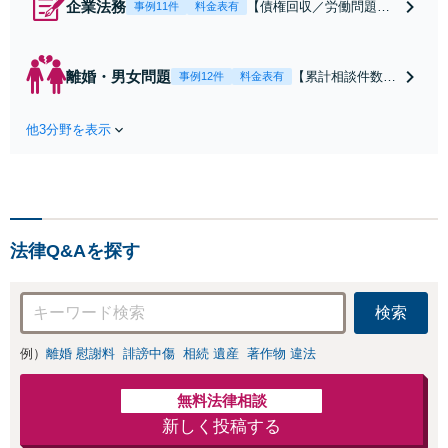
企業法務
【債権回収／労働問題／
事例11件
料金表有
契約関係・契約書チェッ
ク／裁判対応】取引先と
のトラブル・会社内のト
離婚・男女問題
【累計相談件数20
事例12件
料金表有
ラブルなど、事後の解決
00件、解決事例50
だけでなく予防法務まで
0件以上】【初回
ワンストップで対応！顧
他3分野を表示
相談（電話・WE
問弁護士をお探しの方も
B）無料】「オー
ご相談ください！【顧問
ダーメイドの解決
経験豊富】【個別案件も
策を提示」依頼者
対応OK】
様の話を丁寧にう
かがい、どんな不
法律Q&Aを探す
安があるのか、何
を解決したいのか
を正確に読み取り
検索
ます。【東京都在
住以外の方も対
例）
離婚 慰謝料
誹謗中傷
相続 遺産
著作物 違法
応】
無料法律相談
新しく投稿する