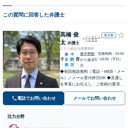
この質問に回答した弁護士
髙橋 俊
東京都
インタビュ
ーを見る
太
弁護士
エクリ総合法律事務所
東中野駅
営業時間：10:00
東
中
~18:00（平日）
京
野
から徒歩5
|
都
区
分
◆初回相談無料（電話・WEB・メー
ル）／メール受付終日OK ◆見通し
を率直にお伝えし、ご依頼の要否も
含めてご案内いたします。受任から
解決まで弁護士本人が一貫してスピ
電話でお問い合わせ
メールでお問い合わせ
ーディーに対応いたします。 ◆累計
相談2000件以上・解決実績500件以
上
注力分野