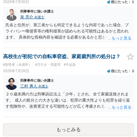
2026年7月30日
役にたった
1
られます。 【質問2への回答】 刑事上の問題は生じにくいものの、民
刑事事件に強い弁護士
事・行政上の観点から以下の点が考慮されます。景品表示法について
泉 亮介
弁護士
は事業者が顧客を誘引するためのものではないため対象外と考えられ
ますが、自治会館の利用規約（目的外利用や金銭徴収の可否など）へ
氏名と住所が、第三者からも特定できるような内容であった場合、プ
の抵触が問題となることがあります。 【質問3への回答】 主催者とし
ライバシー権侵害等の権利侵害が認められる可能性はあるかと思われ
ての注意点として、まず参加費がすべて会場代の実費に充てられてい
ます。 具体的な投稿内容を確認する必要があるかと思われますので、
る記録（領収書や収支の管理）を残し、賞金原資とは無関係であるこ
ご不安であれば親に相談の上で、個別に弁護士にご相談されると良い
とを明確にしておくことが大切です。また、自治会館の管理者に対
でしょう。
し、参加費の集金を含む利用目的を事前に正確に伝えて了解を得てお
高校生が初犯での自転車窃盗、家庭裁判所の処分は？
くのが賢明です。
#加害者（未成年）
#万引き・窃盗罪
#不起訴
2026年7月26日
役にたった
2
刑事事件に強い弁護士
三村 勇人
弁護士
２０歳未満の方は刑事訴訟法上「少年」とされ、全て家裁送致されま
す。 成人の処分との大きな違いは、犯罪の重大性よりも犯罪を繰り返
す危険性や、改善更正する可能性などが広く考慮されることです。 そ
のため、生活環境が悪い方や反社会的な生活を送っていれば、ぐ犯少
年とされ、犯罪を犯していなくとも、不良交友等が原因で、保護観察
や少年院送致される可能性もあります。 本件生活状況が分かりません
もっとみる
ので、適切なアドバイスがしにくいのですが、通常初犯の自転車窃盗
で生活環境が整っていれば、審判不開始か不処分となる可能性はあり