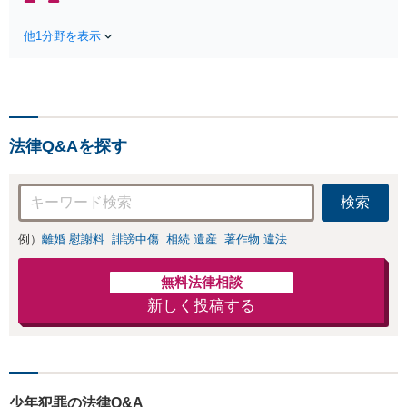
制限🟢相続の相談はな
財産分与／不貞慰
んでもお問合せくださ
謝料請求／養育費
他1分野を表示
い！遺産分割／遺言書
増額・減額請求な
作成／遺留分侵害額請
どはお任せくださ
求／相続人調査など。
い。双方納得した
相続手続きから親や兄
後腐れがない解決
弟、親戚とのトラブル
に向けて、全力を
など幅広く対応。他士
尽くします。
法律Q&Aを探す
業とも連携可能です
【出張相談可】【東所
沢駅30秒】
検索
例）
離婚 慰謝料
誹謗中傷
相続 遺産
著作物 違法
無料法律相談
新しく投稿する
少年犯罪の法律Q&A