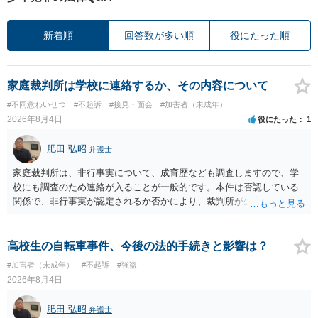
新着順
回答数が多い順
役にたった順
家庭裁判所は学校に連絡するか、その内容について
#不同意わいせつ
#不起訴
#接見・面会
#加害者（未成年）
2026年8月4日
役にたった
1
肥田 弘昭
弁護士
家庭裁判所は、非行事実について、成育歴なども調査しますので、学
校にも調査のため連絡が入ることが一般的です。本件は否認している
関係で、非行事実が認定されるか否かにより、裁判所が生育歴なども
調査する可能性があります。非行事実が認められないのであればいわ
ば無罪であり、非行がないのですから、その先の調査はないかと思い
ます。ご参考にしてください。
高校生の自転車事件、今後の法的手続きと影響は？
#加害者（未成年）
#不起訴
#強盗
2026年8月4日
肥田 弘昭
弁護士