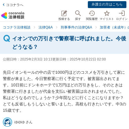
弁護士の方はこちら
ココナラへ
投稿する
探す
閲覧履歴
マイリスト
ログイン
ココナラ法律相談
法律Q&A
刑事事件の法律Q&A
加害者（未成年）
イオンでの万引きで警察署に呼ばれました。今後
どうなる？
公開日時：
2025年2月3日 10:13
更新日時：
2025年10月22日 02:00
先日イオンモールの中の店で1000円ほどのコスメを万引きして家に
警察が来ました。今日警察署に行く予定です。被害届出されてま
す。10日前にドンキホーテで1万円ほどの万引きをし、そのときは
警察署に行きましたが代金を支払い被害届は出されませんでした。
私はどうなるのでしょうか？少年院などに行くことになりますか？
とても反省しもうしないと誓いました。高校も行きたいです。中3の
15歳です。
ゆゆゆ さん