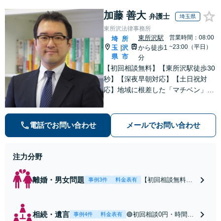
加藤 善大
弁護士
埼玉県
東所沢法律事務所
東所沢駅
営業時間：08:00
埼
所
~23:00（平日）
玉
沢
から徒歩1
|
県
市
分
【初回相談無料】【東所沢駅徒歩30
秒】【深夜早朝対応】【土日祝対
応】地域に根差した「マチベン」と
して、みなさまの法律トラブルに真
剣に向き合います。ご都合に合わせ
て出張相談も承ります。リーズナブ
電話でお問い合わせ
メールでお問い合わせ
ルな料金体系をご提供しています。
注力分野
離婚・男女問題
【初回相談無料】
事例3件
料金表有
【東所沢駅徒歩30
秒】【深夜早朝対
応】【土日祝対
相続・遺言
🟢初回相談0円・時間無
事例4件
料金表有
応】中高年離婚／