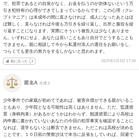
で、犯罪であるとの自覚がなく、お金を払うのが勿体ないという万
引き犯特有の心理ができてしまっているからです。この心理（クレ
プトマニア）は未成年の間に直さなければ、成人になったあとはほ
ぼ難しく、直らなければ今後も万引きを繰り返し、出所と服役を繰
り返すことになります。実際にそういう被告人は少なくありませ
ん。いずれにせよ、あなたは若いこともあり自分でどうすることも
できません。親に相談して今から私選付添人の選任をお願いをし、
つらくても更生の努力をするしかないと思われます。
2025年2月3日 17:34
役に立った
2
匿名A
弁護士
少年事件での家裁が初めてであれば、被害弁償ができる親がいるこ
ともあり、少年院となる可能性は高くはありません。ただ、監護措
置（身柄拘束）があるかどうかはわからず、観護措置により高校は
内申書に書かれていないあなたの今回の犯罪事実を確認することに
なれば、退学もないとは断言できません。ただこれは高校が決める
ことです。１０日前の警察沙汰で本当に反省をしていれば、回避で