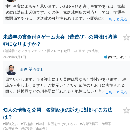
非行事実によるかと思います。いわゆるひき逃げ事案であれば、家裁
送致は法律上必須です。その後、家庭裁判所の対応としては、交通事
故関係であれば、逆送致の可能性もあります。不開始になるかどうか
は非行事実次第です。ご参考にしてください。
未成年の賞金付きゲーム大会（昔遊び）の開催は賭博
罪になりますか？
#賭博罪・オンラインカジノ・闇スロット犯罪
#加害者（未成年）
2026年8月1日
役にたった
1
澁谷 望
弁護士
回答いたします。※弁護士により見解は異なる可能性があります。 結
論から申し上げますと、ご提示いただいた条件のとおりに実施される
限り、賭博罪などの刑事罰に問われる可能性は低いと考えられます
が、会場の利用ルールなどの点には注意が必要です。 【質問1への回
答】 賭博罪は、参加者が互いに財物を賭けてその得喪を争う場合に成
立します。 質問者様がご自身のポケットマネーから懸賞として賞金を
知人の情報を公開、名誉毀損の訴えに対処する方法
出し、参加者からの参加費が全額会場レンタル費用に充てられて賞金
は？
原資と完全に分離されている場合、参加者が自らの財物を失うリスク
#示談交渉
#不起訴
#前科・前歴をつけたくない
#名誉毀損罪・侮辱罪
が存在しないため賭博罪には該当しないとする見解が一般的です。ま
#執行猶予
#加害者（未成年）
た、利益を得る目的もないため賭博場開帳図利罪も成立しないと考え