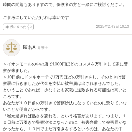
時間の問題もありますので、保護者の方と一緒にご検討ください。

ご参考にしていただければ幸いです
2025年2月3日 10:13
役に立った
0
匿名A
弁護士
＞イオンモールの中の店で1000円ほどのコスメを万引きして家に警
察が来ました。

＞10日前にドンキホーテで1万円ほどの万引きをし、そのときは警
察署に行きましたが代金を支払い被害届は出されませんでした。

ということであれば、少なくとも家裁に送致される可能性は高いと
ころです。

あなたが１０日前の万引きで警察沙汰になっていたのに懲りていな
いことが明白だからです。

「喉元過ぎれば熱さを忘れる」という格言があります。つまり、１
０日前に万引きで警察沙汰になったのに、被害弁償して被害届がな
かったから、１０日でまた万引きをするというのは、あなたの中