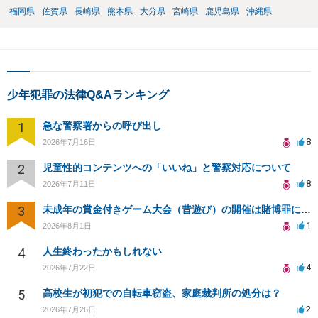
福岡県
佐賀県
長崎県
熊本県
大分県
宮崎県
鹿児島県
沖縄県
少年犯罪の法律Q&Aランキング
1
急な警察署からの呼び出し
8
2026年7月16日
2
児童性的コンテンツへの「いいね」と警察対応について
8
2026年7月11日
3
未成年の賞金付きゲーム大会（昔遊び）の開催は賭博罪になりますか？
1
2026年8月1日
4
人生終わったかもしれない
4
2026年7月22日
5
高校生が初犯での自転車窃盗、家庭裁判所の処分は？
2
2026年7月26日