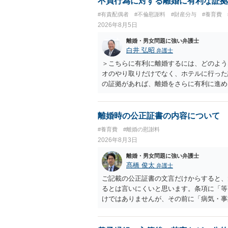
不貞行為に対する離婚に有利な証拠
#有責配偶者
#不倫慰謝料
#財産分与
#養育費
2026年8月5日
離婚・男女問題に強い弁護士
白井 弘昭
弁護士
＞こちらに有利に離婚するには、どのよう
オのやり取りだけでなく、ホテルに行った
の証拠があれば、離婚をさらに有利に進め
きると思われます。 ただし、不貞発覚後
がありますので、ご注意ください。 以上
離婚時の公正証書の内容について
#養育費
#離婚の慰謝料
2026年8月3日
離婚・男女問題に強い弁護士
髙橋 俊太
弁護士
ご記載の公正証書の文言だけからすると、
るとは言いにくいと思います。条項に「等
けではありませんが、その前に「病気・事
によって臨時に必要となった医療費その他
す。したがって、大学の入学金、授業料、