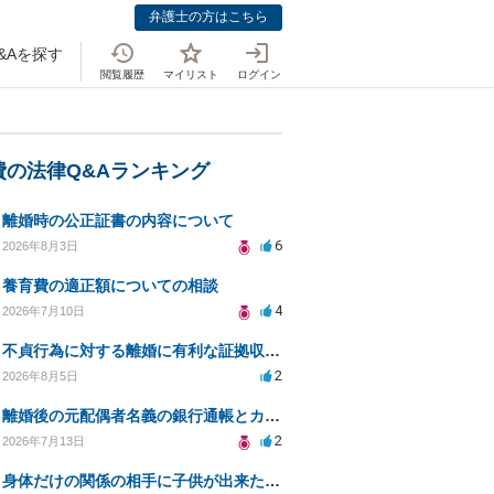
弁護士の方はこちら
&Aを探す
閲覧履歴
マイリスト
ログイン
費の法律Q&Aランキング
離婚時の公正証書の内容について
6
2026年8月3日
養育費の適正額についての相談
4
2026年7月10日
不貞行為に対する離婚に有利な証拠収集方法と法的手続きについて
2
2026年8月5日
離婚後の元配偶者名義の銀行通帳とカードの処分方法について
2
2026年7月13日
身体だけの関係の相手に子供が出来たと言われ認知、養育費を要求されているが自身の子供か分からない