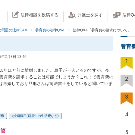
法律相談を投稿する
弁護士を探す
法律Q
女問題の法律Q&A
養育費の法律Q&A
法律Q&A「養育費の請求について」
養育
5年2月8日 13:40
1
15年ほど前に離婚しました。息子が一人いるのですが、今、
の養育費を請求することは可能でしょうか？これまで養育費の
2
は再婚しており旦那さんは司法書士をしていると聞いていま
3
4
親権
婚姻費用(別居中の生活費など)
回答
5