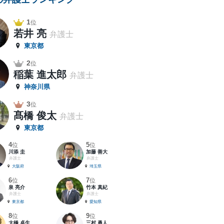
1
位
若井 亮
弁護士
東京都
2
位
稲葉 進太郎
弁護士
神奈川県
3
位
髙橋 俊太
弁護士
東京都
4
5
位
位
川添 圭
加藤 善大
弁護士
弁護士
大阪府
埼玉県
6
7
位
位
泉 亮介
竹本 真紀
弁護士
弁護士
東京都
愛知県
8
9
位
位
大橋 卓生
三村 勇人