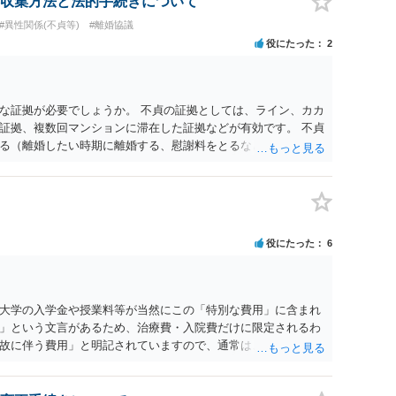
収集方法と法的手続きについて
#異性関係(不貞等)
#離婚協議
役にたった
2
な証拠が必要でしょうか。 不貞の証拠としては、ライン、カカ
証拠、複数回マンションに滞在した証拠などが有効です。 不貞
る（離婚したい時期に離婚する、慰謝料をとるなど）ことがで
、長期間同居を続けると、不貞を許したとの評価につながる場合
、ご参考まで。
役にたった
6
大学の入学金や授業料等が当然にこの「特別な費用」に含まれ
」という文言があるため、治療費・入院費だけに限定されるわ
故に伴う費用」と明記されていますので、通常は、病気や事故
これに類する特別支出を念頭に置いた条項と読むのが自然で
受験費用などの教育費についてまで、「この条項があるから当