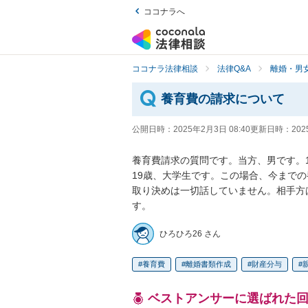
ココナラへ
ココナラ法律相談
法律Q&A
離婚・男
養育費の請求について
公開日時：
2025年2月3日 08:40
更新日時：
202
養育費請求の質問です。当方、男です。
19歳、大学生です。この場合、今まで
取り決めは一切話していません。相手方
す。
ひろひろ26 さん
養育費
離婚書類作成
財産分与
ベストアンサーに選ばれた