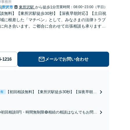
律事務所
県
所沢市
東所沢駅
から徒歩1分
営業時間：08:00~23:00（平日）
|
談無料】【東所沢駅徒歩30秒】【深夜早朝対応】【土日祝
域に根差した「マチベン」として、みなさまの法律トラブ
に向き合います。ご都合に合わせて出張相談も承ります。
ブルな料金体系をご提供しています。
メールでお問い合わせ
【初回相談無料】【東所沢駅徒歩30秒】【深夜早朝対
表有
応】【土日祝対応】中高年離婚／財産分与／不貞慰謝
料請求／養育費増額・減額請求などはお任せくださ
い。双方納得した後腐れがない解決に向けて、全力を
🟢初回相談0円・時間無制限🟢相続の相談はなんでもお問合
尽くします。
せください！遺産分割／遺言書作成／遺留分侵害額請求／
相続人調査など。相続手続きから親や兄弟、親戚とのトラ
ブルなど幅広く対応。他士業とも連携可能です【出張相談