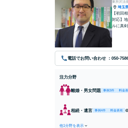
東所沢法
埼玉
【初回相
対応】地
ルに真剣
リーズナ
電話でお問い合わせ
注力分野
離婚・男女問題
事例3件
料金
相続・遺言
事例4件
料金表有
他1分野を表示