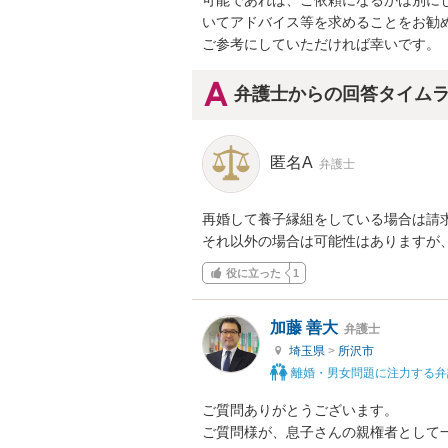
可能であれば、ご依頼になるかは別に
いてアドバイス等を求めることをお勧め
ご参考にしていただければ幸いです。
弁護士からの回答タイム
匿名A
弁護士
再婚して養子縁組をしている場合は請求
それ以外の場合は可能性はありますが
役に立った
1
加藤 善大
弁護士
埼玉県
>
所沢市
離婚・男女問題に注力する弁
ご質問ありがとうございます。

ご質問様が、息子さんの親権者として一