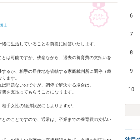
6
護士
7
緒に生活していることを前提に回答いたします。

8
ことは可能ですが、残念ながら、過去の養育費の支払いを
9
渉するか、相手の居住地を管轄する家庭裁判所に調停（裁
ります。

ば問題ないのですが、調停で解決する場合は、

10
費を支払ってもらうことになります。

相手女性の経済状況にもよりますが、

生とのことですので、通常は、卒業までの養育費の支払い
注目