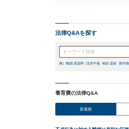
法律Q&Aを探す
例）
離婚 慰謝料
誹謗中傷
相続 遺産
著作物
養育費の法律Q&A
新着順