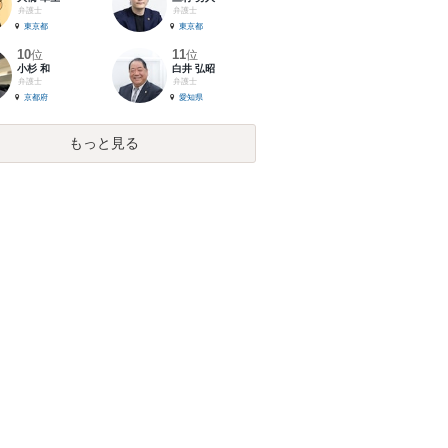
弁護士
弁護士
東京都
東京都
10
11
位
位
小杉 和
白井 弘昭
弁護士
弁護士
京都府
愛知県
もっと見る