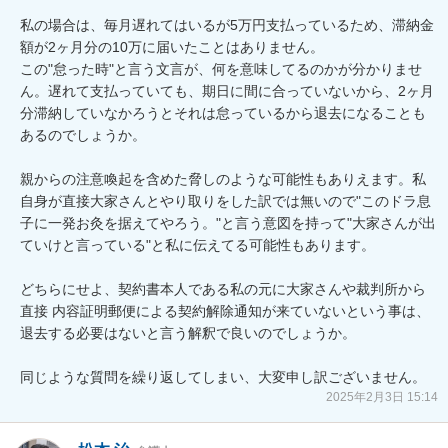
私の場合は、毎月遅れてはいるが5万円支払っているため、滞納金
額が2ヶ月分の10万に届いたことはありません。

この"怠った時"と言う文言が、何を意味してるのかが分かりませ
ん。遅れて支払っていても、期日に間に合っていないから、2ヶ月
分滞納していなかろうとそれは怠っているから退去になることも
あるのでしょうか。

親からの注意喚起を含めた脅しのような可能性もありえます。私
自身が直接大家さんとやり取りをした訳では無いので"このドラ息
子に一発お灸を据えてやろう。"と言う意図を持って"大家さんが出
ていけと言っている"と私に伝えてる可能性もあります。

どちらにせよ、契約書本人である私の元に大家さんや裁判所から
直接 内容証明郵便による契約解除通知が来ていないという事は、
退去する必要はないと言う解釈で良いのでしょうか。

同じような質問を繰り返してしまい、大変申し訳ございません。
2025年2月3日 15:14