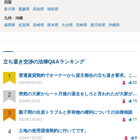
四国
香川県
愛媛県
高知県
徳島県
九州・沖縄
福岡県
佐賀県
長崎県
熊本県
大分県
宮崎県
鹿児島県
沖縄県
立ち退き交渉の法律Q&Aランキング
1
普通賃貸契約でオーナーから貸主都合の立ち退き要求。このまま住み続けるには？
22
2024年9月20日
2
突然の大家から一ヶ月後の退去をしろと言われたが大家が損害請求に応じない
15
2018年2月2日
3
親子間の住居トラブルと所有物の権利についての法律相談
11
2022年1月29日
4
土地の使用貸借契約に付いてです。
8
2024年7月23日