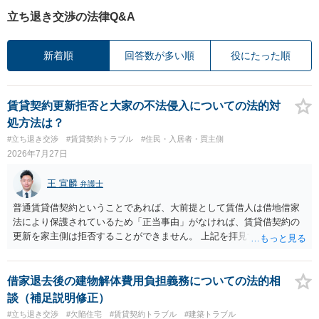
立ち退き交渉の法律Q&A
新着順
回答数が多い順
役にたった順
賃貸契約更新拒否と大家の不法侵入についての法的対
処方法は？
#立ち退き交渉
#賃貸契約トラブル
#住民・入居者・買主側
2026年7月27日
王 宣麟
弁護士
普通賃貸借契約ということであれば、大前提として賃借人は借地借家
法により保護されているため「正当事由」がなければ、賃貸借契約の
更新を家主側は拒否することができません。 上記を拝見する限り、通
常どおり賃料を支払い続けている状況であれば、単に「部屋の内部を
定期確認させてもらないこと」が直ちに正当事由に当たるとは思えま
せんので、更新拒絶を拒否される方向性でよろしいかと存じます。 そ
借家退去後の建物解体費用負担義務についての法的相
の交渉の中で、一定の金銭をもらえれば退去には応じる旨交渉をして
談（補足説明修正）
みるのはいかがでしょうか。 過去に賃借人の許可なく無断で賃貸人が
#立ち退き交渉
#欠陥住宅
#賃貸契約トラブル
#建築トラブル