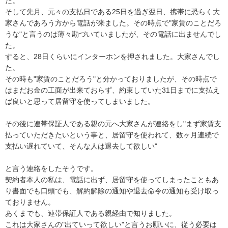
た。

そして先月、元々の支払日である25日を過ぎ翌日、携帯に恐らく大
家さんであろう方から電話が来ました。その時点で"家賃のことだろ
うな"と言うのは薄々勘づいていましたが、その電話に出ませんでし
た。

すると、28日くらいにインターホンを押されました。大家さんでし
た。

その時も"家賃のことだろう"と分かっておりましたが、その時点で
はまだお金の工面が出来ておらず、約束していた31日までに支払え
ば良いと思って居留守を使ってしまいました。

その後に連帯保証人である親の元へ大家さんが連絡をし"まず家賃支
払っていただきたいという事と、居留守を使われて、数ヶ月連続で
支払い遅れていて、そんな人は退去して欲しい"

と言う連絡をしたそうです。

契約者本人の私は、電話に出ず、居留守を使ってしまったこともあ
り書面でも口頭でも、解約解除の通知や退去命令の通知も受け取っ
ておりません。

あくまでも、連帯保証人である親経由で知りました。

これは大家さんの"出ていって欲しい"と言うお願いに、従う必要は