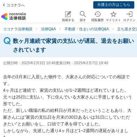
弁護士の方はこちら
ココナラへ
投稿する
探す
閲覧履歴
マイリスト
ログイン
ココナラ法律相談
法律Q&A
不動産・住まいの法律Q&A
立ち退き交
数ヶ月連続で家賃の支払いが遅延、退去をお願い
されています
公開日時：
2025年2月3日 10:46
更新日時：
2025年2月7日 19:40
去年の3月末に入居した物件で、大家さんの対応についての相談で
す。

4ヶ月ほど連続で、家賃の支払いが1~2週間ほど遅れていました。

元々は25日に支払い、下に住んでいる大家さんに手渡しするという
形でした。

ただ、新しい職場の私の給料日が月末だったということもあり、大
家さんには"家賃の支払日を月末の30日あるいは31日にしていただ
きたい"とお願いをし、口頭で了承を得ていました。

しかしながら、先述した通り4ヶ月ほど1~2週間の遅延がありまし