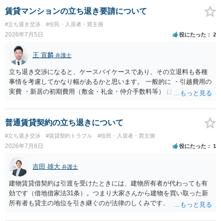
前提であり、借主が同意しなければ成立しません。 12年間の居住実
賃貸マンションの立ち退き要請について
績、子どもの学校や地域とのつながり、転居費用の準備が困難な事情
#立ち退き交渉
#住民・入居者・買主側
などは、借主側の強い居住継続の必要性として正当事由判断において
2026年7月5日
役にたった
2
重視される要素ですので、貸主側にかなり具体的な事情と立退料など
がない限り、更新拒絶が認められるハードルは一般的に高いと考えら
王 宣麟
弁護士
れます。 建物が未登記であること自体は、賃貸借契約の有効性を直ち
に否定するものではなく、引渡しがされていれば賃貸借の効力は原則
立ち退き交渉になると、ケースバイケースであり、その立退料も各種
有効とされています。 今後の交渉では、①現在は普通借家契約が継続
事情を考慮してかなり幅があるかと思います。 一般的に ・引越費用の
しており定期借家への変更に合意していないこと、②貸主側の事情
実費 ・新居の初期費用（敷金・礼金・仲介手数料等） は固い部分かと
（誰が所有者で誰が実際に住む予定か等）を具体的に書面で説明して
思われ、後は、現在の家賃６か月分前後の金額をもらって退去するパ
ほしいこと、③自分たちの居住継続の必要性を丁寧に伝えること、を
ターンが多いかと存じます。
基本方針としたうえで、仮に一定時期の退去を検討する場合には、立
普通賃貸契約の立ち退きについて
退料・引越費用・原状回復費用負担などの条件を明確にした書面を作
#立ち退き交渉
#賃貸契約トラブル
#住民・入居者・買主側
成することが重要です。 契約書では、更新条項・解除条項・期間の定
2026年7月6日
役にたった
1
め・定期借家に関する記載の有無、これまでの更新時の合意内容
（「今回で最後」などの文言）が、借主不利な特約として無効になり
吉田 雄大
得るかどうかも含めて検討ポイントになりますので、署名押印前に内
弁護士
容を十分に確認し、不明点は弁護士に相談することをおすすめしま
建物賃貸借契約は引渡を受けたときには、建物所有者が代わっても有
す。
効です（借地借家法31条）。つまり大家さんから建物を買い取った新
所有者も貸主の地位を引き継ぐのが法律のしくみです。 おそらくは、
新所有者から立退料の提示があることかと思います。金額などの条件