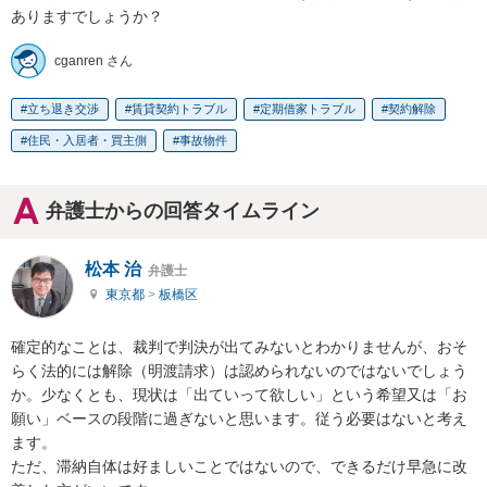
ありますでしょうか？
cganren さん
立ち退き交渉
賃貸契約トラブル
定期借家トラブル
契約解除
住民・入居者・買主側
事故物件
弁護士からの回答タイムライン
松本 治
弁護士
東京都
>
板橋区
確定的なことは、裁判で判決が出てみないとわかりませんが、おそ
らく法的には解除（明渡請求）は認められないのではないでしょう
か。少なくとも、現状は「出ていって欲しい」という希望又は「お
願い」ベースの段階に過ぎないと思います。従う必要はないと考え
ます。

ただ、滞納自体は好ましいことではないので、できるだけ早急に改