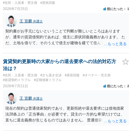
入室する行為自体は不法行為となり、また刑事的にも住居侵入罪が成
#住民・入居者・買主側
#原状回復
立する可能性がありますので、これを理由に一定の金銭賠償を求める
2026年7月25日
役にたった
1
のも一つでしょう。
王 宣麟
弁護士
契約書がお手元にないということで判断が難しいところはあります
が、通常の賃貸借契約であれば、借主に原状回復義務があります。 た
だ、土地を借りて、そのうえで借主が建物を建てて住んでいたケース
とは異なり、地付き一戸建て住宅（貸主所有）自体を賃借していたの
であれば、建物を収去して土地を明渡す義務は原則生じないはずで
す。 その後、建物を平屋に立て替えた場合であっても、貸主の承諾を
賃貸契約更新時の大家からの退去要求への法的対応方
得ているのであれば、単純に費用を捻出した側に平屋の所有権が帰属
法は？
する、という話になるわけでもないように思います。 そのため、現
#住民・入居者・買主側
#立ち退き交渉
#原状回復
#オーナー・売主側
状、解体費用を負担することが明確な案件ではないため、まずは相手
#賃貸契約トラブル
#定期借家トラブル
に請求の根拠（なぜ当方が平屋の解体費用を負担しなければならない
2026年7月21日
役にたった
2
のか）を確認されてみてはいかがでしょうか。
王 宣麟
弁護士
現在の契約は普通借家契約であり、更新拒絶や退去要求には借地借家
法28条上の「正当事由」が必要です。貸主の一方的な希望だけでは、
直ちに退去義務が生じるものではありません。 普通借家契約から定期
借家契約への切り替えは、既存の普通借家契約を合意解約したうえで
新たな定期借家契約を締結する形になりますが、これは任意の合意が