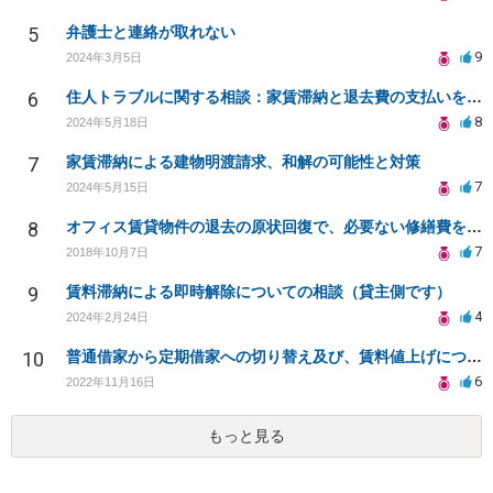
5
弁護士と連絡が取れない
9
2024年3月5日
6
住人トラブルに関する相談：家賃滞納と退去費の支払いを拒否され、管理鍵の横領も発生
8
2024年5月18日
7
家賃滞納による建物明渡請求、和解の可能性と対策
7
2024年5月15日
8
オフィス賃貸物件の退去の原状回復で、必要ない修繕費を請求されている
7
2018年10月7日
9
賃料滞納による即時解除についての相談（貸主側です）
4
2024年2月24日
10
普通借家から定期借家への切り替え及び、賃料値上げについて
6
2022年11月16日
もっと見る