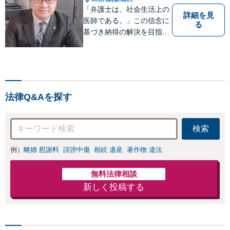
「弁護士は、社会生活上の
詳細を見
医師である。」この信念に
る
基づき納得の解決を目指し
ます。
法律Q&Aを探す
検索
例）
離婚 慰謝料
誹謗中傷
相続 遺産
著作物 違法
無料法律相談
新しく投稿する