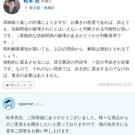
松本 治
弁護士
東京都
>
板橋区
滞納繰り返しの評価によりますが、お書きの程度であれば、訴えて
も、信頼関係が破壊されたとはいえないと判断される可能性が高い
です。（客観的な信頼関係の破壊があるかどうかが判断基準で
す。）

契約解除通知が届いても、上記の理由から、解除は無効とされるで
しょう。

強制的に退去させるには、貸主勝訴の判決等、一定の手続きが必要
です。なので、それのない現状では、自主的に退去するのでなけれ
ば、退去の必要はありません。
2025年2月3日 17:07
役に立った
0
cganren
さん
松本先生、ご回答誠にありがとうございました。様々な視点から
のご意見をお聞きしたいと思っておりますので、他の先生方にも
是非ご回答をお願い申し上げます。