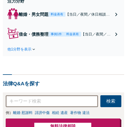
注力分野
離婚・男女問題
【当日／夜間／休日相談
料金表有
可】【電話相談可】離婚・
男女問題は一人で立ち向か
うには負担が大きい事件で
借金・債務整理
【当日／夜間／休
事例1件
料金表有
す。専門的な聴くスキルを
日相談可】【電話
もって相談を聞き、あなた
相談可】【分割払
の人生に向き合い解決に向
他1分野を表示
い可】弁護士に依
けて伴走します。柔軟な対
頼することで一旦
応でできるだけ双方を傷つ
借金の催促が止ま
けない解決を目指します。
ります。依頼者の
方のお気持ちを最
優先に、ベストな
法律Q&Aを探す
債務整理を迅速に
行い再スタートを
サポート。早けれ
検索
ば早いほど、打て
る手の選択肢は増
例）
離婚 慰謝料
誹謗中傷
相続 遺産
著作物 違法
えます。
無料法律相談