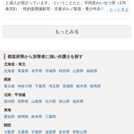
と成人が混ざっています。 ということだと、不同意わいせつ罪（176
条3項）・性的姿態撮影罪・児童ポルノ製造・青少年条例違反（わいせ
つ行為 児童ポルノ要求）などが検討されます。 重い罪もあるの
で、警察にバレれば、それなりの捜査を受けるでしょう。
もっとみる
都道府県から加害者に強い弁護士を探す
北海道・東北
北海道
青森県
岩手県
宮城県
秋田県
山形県
福島県
関東
東京都
神奈川県
千葉県
埼玉県
茨城県
栃木県
群馬県
北陸・甲信越
新潟県
長野県
山梨県
石川県
富山県
福井県
東海
愛知県
静岡県
岐阜県
三重県
関西
大阪府
兵庫県
京都府
滋賀県
奈良県
和歌山県