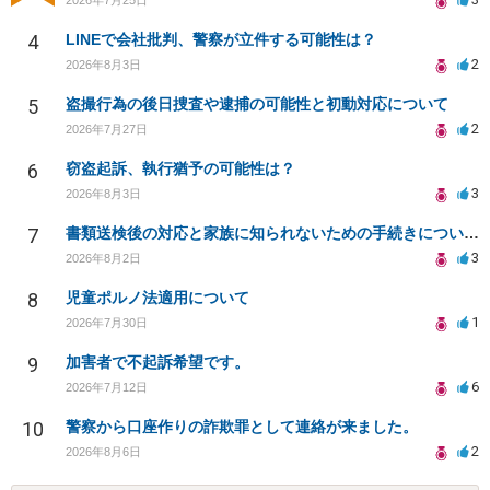
4
LINEで会社批判、警察が立件する可能性は？
2
2026年8月3日
5
盗撮行為の後日捜査や逮捕の可能性と初動対応について
2
2026年7月27日
6
窃盗起訴、執行猶予の可能性は？
3
2026年8月3日
7
書類送検後の対応と家族に知られないための手続きについて相談
3
2026年8月2日
8
児童ポルノ法適用について
1
2026年7月30日
9
加害者で不起訴希望です。
6
2026年7月12日
10
警察から口座作りの詐欺罪として連絡が来ました。
2
2026年8月6日