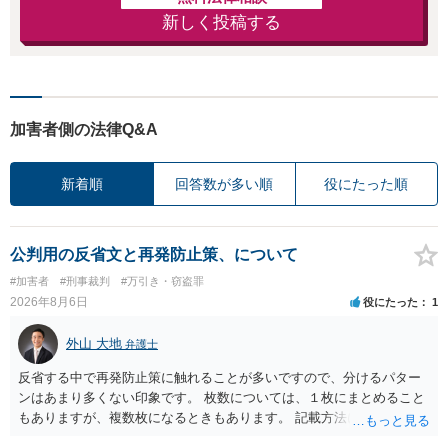
新しく投稿する
加害者側の法律Q&A
新着順
回答数が多い順
役にたった順
公判用の反省文と再発防止策、について
#加害者
#刑事裁判
#万引き・窃盗罪
2026年8月6日
役にたった
1
外山 大地
弁護士
反省する中で再発防止策に触れることが多いですので、分けるパター
ンはあまり多くない印象です。 枚数については、１枚にまとめること
もありますが、複数枚になるときもあります。 記載方法については、
手書きかどうかで裁判官に与える印象が大きく変わることはないと思