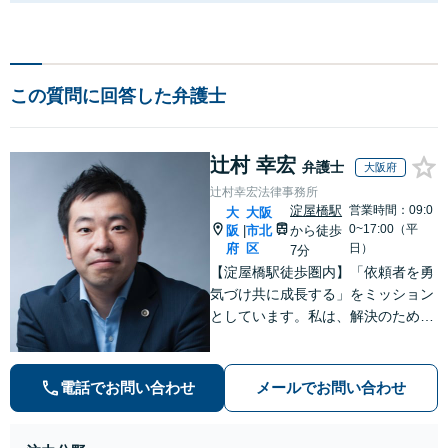
この質問に回答した弁護士
辻村 幸宏
弁護士
大阪府
辻村幸宏法律事務所
淀屋橋駅
営業時間：09:0
大
大阪
0~17:00（平
阪
市北
から徒歩
|
府
区
日）
7分
【淀屋橋駅徒歩圏内】「依頼者を勇
気づけ共に成長する」をミッション
としています。私は、解決のために
何を準備し、相手方とどのようなや
りとりをするかを常に考え抜き誠実
に対応することで、分野を超えた普
電話でお問い合わせ
メールでお問い合わせ
遍的な紛争解決スキルを身につけて
きました。