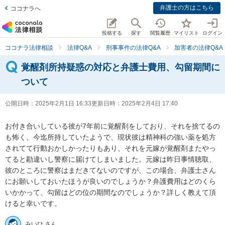
弁護士の方はこちら
ココナラへ
投稿する
探す
閲覧履歴
マイリスト
ログイン
ココナラ法律相談
法律Q&A
刑事事件の法律Q&A
加害者の法律Q&A
覚醒剤所持疑惑の対応と弁護士費用、勾留期間に
ついて
公開日時：
2025年2月1日 16:33
更新日時：
2025年2月4日 17:40
お付き合いしている彼が7年前に覚醒剤をしており、それを捨てるの
も怖く、今迄所持していたようで、現状彼は精神科の強い薬を処方
されてて行動おかしかったりもあり、それを元嫁が覚醒剤またやっ
てると勘違いし警察に届けてしまいました。元嫁は昨日事情聴取、
彼のところに警察はまだきてないのですが、この場合、弁護士さん
にお願いしておいたほうが良いのでしょうか？弁護費用はどのくら
いかかって、勾留はどの位の期間なのでしょうか？詳しく教えて頂
けると幸いです。
みいひ さん