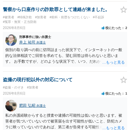
います。 したがいまして、いずれも良いかと考えます。
警察から口座作りの詐欺罪として連絡が来ました。
#被害者
#特殊詐欺
#加害者
#前科・前歴をつけたくない
#不起訴
#冤罪・無実・正当防衛
2026年8月6日
役にたった
2
刑事事件に強い弁護士
井上 祐司
弁護士
個別の取り調べの前に切羽詰まった状況下で、インターネットの一般
的な法律相談でご回答を求めても、望む回答は得られないと思いま
す。 お手数ですが、どのような状況下で、いつ、だれからどのような
経緯で口座の提供を頼まれ開設したか、それによる詐欺等の収益がど
の程度だと聞いているのかということについて、お近くで詳細な法律
相談を受けられたうえで対処方法を探された方がよいと思われます。
盗撮の現行犯以外の対応について
一般論でいえば、任意取り調べの場合、ＩＣレコーダーを持参して取
#盗撮・のぞき
#加害者
り調べ内容を録音することは必須だと考えます。
2026年8月6日
役にたった
1
肥田 弘昭
弁護士
私の弁護経験からすると捜査や逮捕の可能性は低いかと思います。被
害者が気づいていないので被害届を出す可能性が低いこと、防犯カメ
ラに映っていないのであれば、第三者が告発する可能性も低いこと、