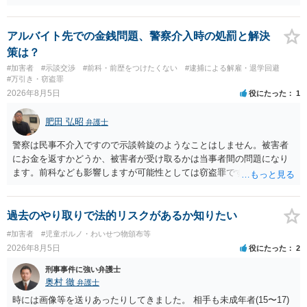
証拠は削除されていることからです。但し、「電車内で携帯で対面に
座る女性を盗撮(全体像写真1枚と5秒程度の動画)してしまいました。下
着や胸など強調したものではありません。」とありますが、少なくと
アルバイト先での金銭問題、警察介入時の処罰と解決
も捜査段階では性的姿態等撮影罪の被疑事実で逮捕勾留されるケース
策は？
が私の弁護経験では多くなった印象です（最終的には不起訴ないし各
#加害者
#示談交渉
#前科・前歴をつけたくない
#逮捕による解雇・退学回避
都道府県の迷惑防止条例違反になることもあります）。2度としないこ
#万引き・窃盗罪
とをお勧めいたします。ご参考にしてください。
2026年8月5日
役にたった
1
肥田 弘昭
弁護士
警察は民事不介入ですので示談斡旋のようなことはしません。被害者
にお金を返すかどうか、被害者が受け取るかは当事者間の問題になり
ます。前科なども影響しますが可能性としては窃盗罪ですので、逮捕
勾留や略式起訴などの可能性もあります。ご参考にしてください。
過去のやり取りで法的リスクがあるか知りたい
#加害者
#児童ポルノ・わいせつ物頒布等
2026年8月5日
役にたった
2
刑事事件に強い弁護士
奥村 徹
弁護士
時には画像等を送りあったりしてきました。 相手も未成年者(15〜17)