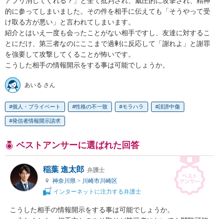
アプリ消してくれる？」と全て批判され、威圧的に攻撃され、精神
的に参ってしまいました。その件を相手に伝えても「そうやって受
け取る方が悪い」と言われてしまいます。

紹介とはいえ一度も会ったことがない相手ですし、友達に対するこ
とにだけ、第三者なのにここまで過剰に反応して「謝れよ」と謝罪
を強要して攻撃してくることが怖いです。

こうした相手の情報開示をする事は可能でしょうか。
あいる さん
個人・プライベート
性格の不一致
モラハラ
誹謗中傷
発信者情報開示請求
ベストアンサーに選ばれた回答
稲葉 進太郎
弁護士
神奈川県
>
川崎市川崎区
インターネットに注力する弁護士
こうした相手の情報開示をする事は可能でしょうか。
