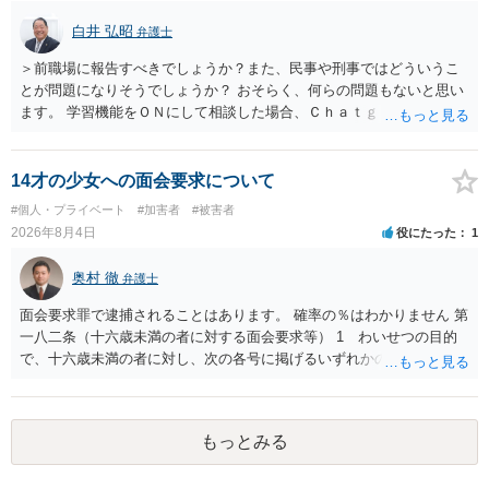
白井 弘昭
弁護士
＞前職場に報告すべきでしょうか？また、民事や刑事ではどういうこ
とが問題になりそうでしょうか？ おそらく、何らの問題もないと思い
ます。 学習機能をＯＮにして相談した場合、Ｃｈａｔｇｐｔがｏｐｅ
ｎＡＩに相談内容を蓄積し、他の質問者への何らかの回答の際に参照
する可能性がありますが、個人名や会社名を特定していない限り、一
般論として抽象化されて回答に織り込まれる可能性が生じるにすぎま
14才の少女への面会要求について
せんので、その情報自体が、秘密情報に当たるとは思えませんし、名
#個人・プライベート
#加害者
#被害者
誉棄損として、個人や会社に対する誹謗中傷の不特定多数への公開に
2026年8月4日
役にたった
1
当たるとも思われません。 もちろん、誰がその内容をｃｈａｔｇｐｔ
に入力したかも第三者にしられることはないので、個人や会社の特定
奥村 徹
弁護士
をせずに書き込んだことで（おそらく特定して書き込んだとして
も）、相談者さんが刑事民事の責任に問われることはないでしょう。
面会要求罪で逮捕されることはあります。 確率の％はわかりません 第
私見ながらご参考まで。
一八二条（十六歳未満の者に対する面会要求等） 1 わいせつの目的
で、十六歳未満の者に対し、次の各号に掲げるいずれかの行為をした
者（当該十六歳未満の者が十三歳以上である場合については、その者
が生まれた日より五年以上前の日に生まれた者に限る。）は、一年以
下の拘禁刑又は五十万円以下の罰金に処する。 一 威迫し、偽計を用
もっとみる
い又は誘惑して面会を要求すること。 二 拒まれたにもかかわらず、
反復して面会を要求すること。 三 金銭その他の利益を供与し、又は