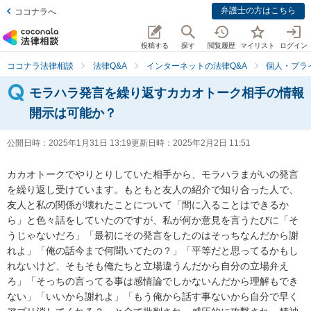
弁護士の方はこちら
ココナラへ
投稿する
探す
閲覧履歴
マイリスト
ログイン
ココナラ法律相談
法律Q&A
インターネットの法律Q&A
個人・プラ
モラハラ発言を繰り返すカカオトーク相手の情報
開示は可能か？
公開日時：
2025年1月31日 13:19
更新日時：
2025年2月2日 11:51
カカオトークでやりとりしていた相手から、モラハラまがいの発言
を繰り返し受けています。もともと友人の紹介で知り合った人で、
友人と私の関係が壊れたことについて「間に入ることはできるか
ら」と色々話をしていたのですが、私が何か意見を言うたびに「そ
うじゃないだろ」「最初にその発言をしたのはそっちなんだから謝
れよ」「俺の話今まで何聞いてたの？」「平等だと思ってるかもし
れないけど、そもそも俺たちと立場違うんだから自分の立場弁え
ろ」「そっちの言ってる事は感情論でしかないんだから理解もでき
ない」「いいから謝れよ」「もう俺から話す事ないから自分で早く