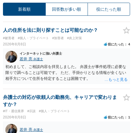
新着順
回答数が多い順
役にたった順
人の住所を法に則り探すことは可能なのか？
#被害者
#個人・プライベート
#加害者
#炎上対策
2026年8月8日
役にたった
4
インターネットに強い弁護士
若井 亮
弁護士
初めまして、ご相談内容を拝見しました。 弁護士が事件処理に必要な
限りで調べることは可能です。 ただ、手掛かりとなる情報が全くない
相手方について住所を特定することは困難です。
弁護士の対応が依頼人の勤務先、キャリアで変わりま
すか？
#IT・通信業界
#示談
#個人・プライベート
2026年8月8日
役にたった
1
若井 亮
弁護士