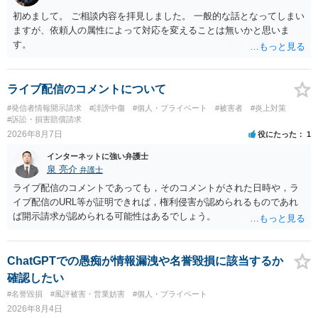
初めまして。 ご相談内容を拝見しました。 一般的な話となってしまい
ますが、依頼人の属性によって対応を変えることは無いかと思いま
す。
ライブ配信のコメントについて
#発信者情報開示請求
#誹謗中傷
#個人・プライベート
#被害者
#炎上対策
#訴訟・損害賠償請求
2026年8月7日
役にたった
1
インターネットに強い弁護士
泉 亮介
弁護士
ライブ配信のコメントであっても，そのコメントがされた日時や，ラ
イブ配信のURL等が証明できれば，権利侵害が認められるものであれ
ば開示請求が認められる可能性はあるでしょう。
ChatGPTでの愚痴が情報漏洩や名誉毀損に該当するか
確認したい
#名誉毀損
#風評被害・営業妨害
#個人・プライベート
2026年8月4日