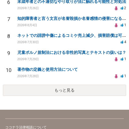
6
未成年者との不適切なやり取りが法に触れる可能性と対処法
2
2026年7月26日
7
知的障害者と言う文言が名誉毀損か名誉感情の侵害になるか教えてほしい。
1
2026年8月4日
8
ネットでの誹謗中傷によるコミケ売上減少、損害賠償は可能か？
4
2026年7月30日
9
児童ポルノ規制法における非性的写真とテキストの扱いは？
1
2026年7月29日
10
著作物の定義と使用方法について
1
2026年7月28日
もっと見る
ココナラ法律相談について