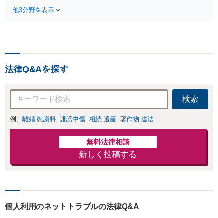
作成などの相続問題に豊富な実績
実績多数。川崎地域に根ざ
他3分野を表示
があります。安心・信頼・丁寧を
した弁護士として、あなた
心がけ，質の高いリーガルサービ
の人生の再スタートを全力
スを目指しております。
で後押しします。
法律Q&Aを探す
検索
例）
離婚 慰謝料
誹謗中傷
相続 遺産
著作物 違法
無料法律相談
新しく投稿する
個人利用のネットトラブルの法律Q&A