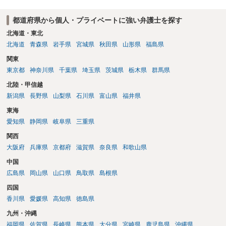
その申込み若しくは約束をして面会を要求すること。 2前項の罪を犯
し、よってわいせつの目的で当該十六歳未満の者と面会をした者は、
都道府県から個人・プライベートに強い弁護士を探す
二年以下の拘禁刑又は百万円以下の罰金に処する。
北海道・東北
北海道
青森県
岩手県
宮城県
秋田県
山形県
福島県
関東
東京都
神奈川県
千葉県
埼玉県
茨城県
栃木県
群馬県
北陸・甲信越
新潟県
長野県
山梨県
石川県
富山県
福井県
東海
愛知県
静岡県
岐阜県
三重県
関西
大阪府
兵庫県
京都府
滋賀県
奈良県
和歌山県
中国
広島県
岡山県
山口県
鳥取県
島根県
四国
香川県
愛媛県
高知県
徳島県
九州・沖縄
福岡県
佐賀県
長崎県
熊本県
大分県
宮崎県
鹿児島県
沖縄県