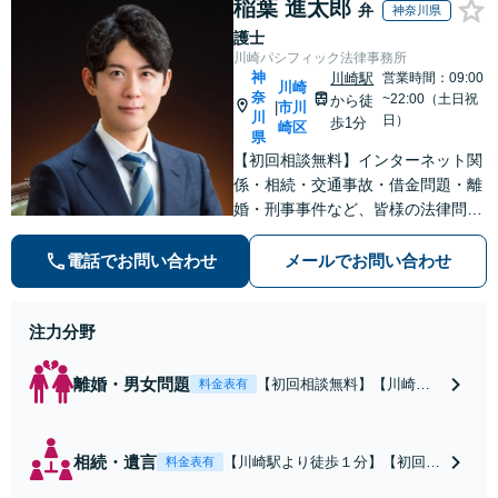
稲葉 進太郎
弁
神奈川県
護士
川崎パシフィック法律事務所
神
川崎駅
営業時間：09:00
川崎
奈
~22:00（土日祝
から徒
市川
|
川
日）
歩1分
崎区
県
【初回相談無料】インターネット関
係・相続・交通事故・借金問題・離
婚・刑事事件など、皆様の法律問題
を解決すべく、親身になって取り組
みます。クチコミ・リピーターの方
電話でお問い合わせ
メールでお問い合わせ
も多数。お気軽にお問い合わせ下さ
い。
注力分野
離婚・男女問題
【初回相談無料】【川崎駅
料金表有
徒歩1分】不貞行為の慰謝料
（請求された／請求した
い）・熟年離婚・年金分
相続・遺言
【川崎駅より徒歩１分】【初回相
料金表有
割・婚姻費用・養育費・財
談無料】遺産相続トラブルや遺言
産分与・離婚の慰謝料など