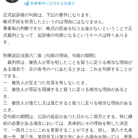
刑事事件に注力する弁護士
正式起訴後の勾留は、下記の要件になります。

略式手続を拒否したというのは理由にはなりません。

事案毎の判断ですが、略式の罰金を払うお金がないということで正
式裁判となって、起訴後の勾留になるというケースは時々ありま
す。

刑事訴訟法第六〇条［勾留の理由、勾留の期間］

　裁判所は、被告人が罪を犯したことを疑うに足りる相当な理由が
ある場合で、左の各号の一にあたるときは、これを勾留することが
できる。

一　被告人が定まつた住居を有しないとき。

二　被告人が罪証を隠滅すると疑うに足りる相当な理由があると
き。

三　被告人が逃亡し又は逃亡すると疑うに足りる相当な理由がある
とき。

②勾留の期間は、公訴の提起があつた日から二箇月とする。特に継
続の必要がある場合においては、具体的にその理由を附した決定
で、一箇月ごとにこれを更新することができる。但し、第八十九条
第一号、第三号、第四号又は第六号にあたる場合を除いては、更新