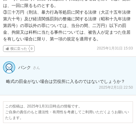
は、一回に限るものとする。

③三十万円（刑法、暴力行為等処罰に関する法律（大正十五年法律
第六十号）及び経済関係罰則の整備に関する法律（昭和十九年法律
第四号）の罪以外の罪については、当分の間、二万円）以下の罰
金、拘留又は科料に当たる事件については、被告人が定まつた住居
を有しない場合に限り、第一項の規定を適用する。
2025年1月31日 15:03
役に立った
0
バンク
さん
略式の罰金がない場合は労役所に入るのではないでしょうか？
2025年2月1日 22:50
この投稿は、2025年1月31日時点の情報です。
ご自身の責任のもと適法性・有用性を考慮してご利用いただくようお願いい
たします。