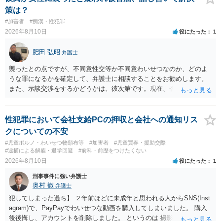
ください。
策は？
#加害者
#痴漢・性犯罪
2026年8月10日
役にたった
1
肥田 弘昭
弁護士
襲ったとの点ですが、不同意性交等か不同意わいせつなのか、どのよ
うな罪になるかを確定して、弁護士に相談することをお勧めします。
また、示談交渉をするかどうかは、彼次第です。現在、否認している
ので、示談交渉の前提がありません。否認しているのであれば、それ
を前提に捜査機関に対する弁護活動を弁護人を選任してすべきかと思
います。ご参考にしてください。
性犯罪において会社支給PCの押収と会社への通知リス
クについての不安
#児童ポルノ・わいせつ物頒布等
#加害者
#児童買春・援助交際
#逮捕による解雇・退学回避
#前科・前歴をつけたくない
2026年8月10日
役にたった
1
刑事事件に強い弁護士
奥村 徹
弁護士
犯してしまった過ち】 ２年前ほどに未成年と思われる人からSNS(Inst
agram)で、PayPayでわいせつな動画を購入してしまいました。 購入
後後悔し、アカウントを削除しました。 というのは 撮影済みなら児童