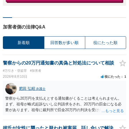
加害者側の法律Q&A
新着順
回答数が多い順
役にたった順
警察からの20万円通知書の真偽と対処法について相談
#万引き・窃盗罪
#加害者
2026年8月10日
役にたった
1
肥田 弘昭
弁護士
警察から20万円を支払えとする通知書がくることは考えられません。
まず、祖母が略式起訴ないし公判請求をされ、20万円の罰金になる必
要があります。祖母に裁判所で罰金20万円の判決を受けたかを確認し
てください。そして、罰金の支払いが未了であっても、罰金の徴収は
「検察庁」です。まずは振込はせずに、かかれている警察署にホーム
ページなどを別途調べて連絡することをお勧めします。ご参考にして
彼氏が女性に襲ったと疑われ被害届、話し合いで解決