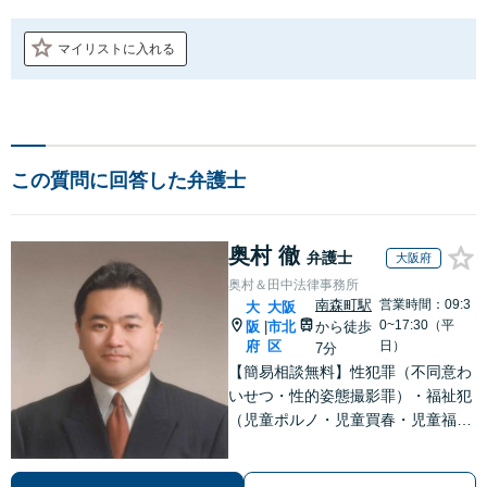
マイリストに入れる
この質問に回答した弁護士
奥村 徹
弁護士
大阪府
奥村＆田中法律事務所
南森町駅
営業時間：09:3
大
大阪
0~17:30（平
阪
市北
から徒歩
|
府
区
日）
7分
【簡易相談無料】性犯罪（不同意わ
いせつ・性的姿態撮影罪）・福祉犯
（児童ポルノ・児童買春・児童福祉
法・青少年条例）・ネット犯罪（名
誉毀損・わいせつ物・不正アクセス