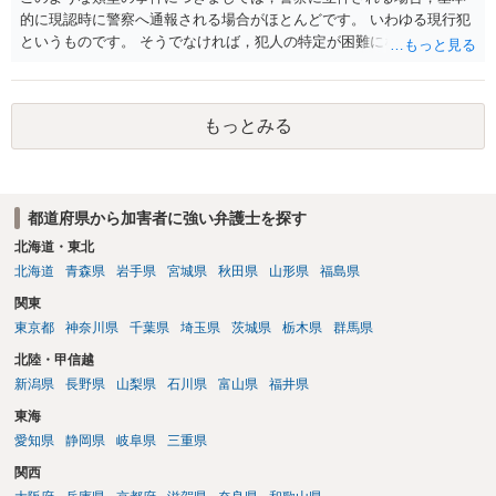
的に現認時に警察へ通報される場合がほとんどです。 いわゆる現行犯
というものです。 そうでなければ，犯人の特定が困難になってしまい
ます。 触ったかもしれないという方について，行為の判断がされる
（事件性）とともに，誰の行為かの判断がされる（犯人性）が必要な
のですが，現認時に警察が臨場できる場合以外は，基本的に犯人性を
もっとみる
特定することができません。もちろん，常習性が顕著で，既に前科を
有していて警察に把握されていれば別ですが，そのような方は，この
ような場所に質問を掲げてくることはありません。心配・不安になる
ことはよくわかるのですが，心配・不安を感じている方は，警察に把
都道府県から加害者に強い弁護士を探す
握されていることがありませんので，犯人性が特定されることはあり
ません。したがって，自分が犯人であるとされることはないのです。
北海道・東北
ですから，相談者の場合は，大丈夫です。安心してください。それで
北海道
青森県
岩手県
宮城県
秋田県
山形県
福島県
は，①～③に答えます。 ①について 腕の動き，女性への向かい方をみ
関東
れば，酔っていて偶然の出来事か，意図的に偶然を装うように触った
東京都
神奈川県
千葉県
埼玉県
茨城県
栃木県
群馬県
のかは，わかります。触る瞬間ではなくて，触るまでの状況の方が重
要です。酔っていてふらついていたのであれば，そのときだけふらつ
北陸・甲信越
いているわけではありません。腕の振り方も，そのときだけ偶然大き
新潟県
長野県
山梨県
石川県
富山県
福井県
くなるわけではありません。ですから，本件では，意図的だと疑われ
東海
ることはないと思います。その雰囲気は，当たってしまった女性にも
伝わっていたのでしょう。ですから大丈夫です。なお，故意は，主観
愛知県
静岡県
岐阜県
三重県
面の話なので，防犯カメラの映像で決められることはありません。本
関西
人の話（故意を否認する話）が実際の状況と矛盾しないかだけの話で