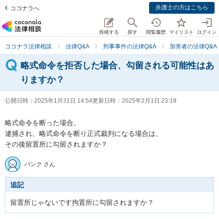
弁護士の方はこちら
ココナラへ
投稿する
探す
閲覧履歴
マイリスト
ログイン
ココナラ法律相談
法律Q&A
刑事事件の法律Q&A
加害者の法律Q&A
略式命令を拒否した場合、勾留される可能性はあ
りますか？
公開日時：
2025年1月31日 14:54
更新日時：
2025年2月1日 23:19
略式命令を断った場合。

逮捕され、略式命令を断り正式裁判になる場合は、

その後留置所に勾留されますか？
バンク さん
追記
留置所じゃないです拘置所に勾留されますか？