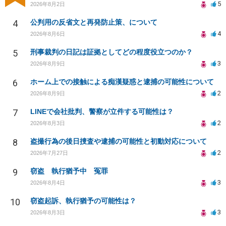
5
2026年8月2日
4
公判用の反省文と再発防止策、について
4
2026年8月6日
5
刑事裁判の日記は証拠としてどの程度役立つのか？
3
2026年8月9日
6
ホーム上での接触による痴漢疑惑と逮捕の可能性について
2
2026年8月9日
7
LINEで会社批判、警察が立件する可能性は？
2
2026年8月3日
8
盗撮行為の後日捜査や逮捕の可能性と初動対応について
2
2026年7月27日
9
窃盗 執行猶予中 冤罪
3
2026年8月4日
10
窃盗起訴、執行猶予の可能性は？
3
2026年8月3日