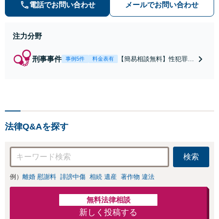
等）に非常に詳しい弁護士です
電話でお問い合わせ
メールでお問い合わせ
注力分野
刑事事件
【簡易相談無料】性犯罪
事例5件
料金表有
（不同意性交・不同意わい
せつ）・福祉犯（児童ポル
ノ・児童買春・児童福祉
法・青少年条例）・ネット
犯罪（名誉毀損・わいせつ
物・不正アクセス・リベン
法律Q&Aを探す
ジポルノ罪等）に非常に詳
しい弁護士です
検索
例）
離婚 慰謝料
誹謗中傷
相続 遺産
著作物 違法
無料法律相談
新しく投稿する