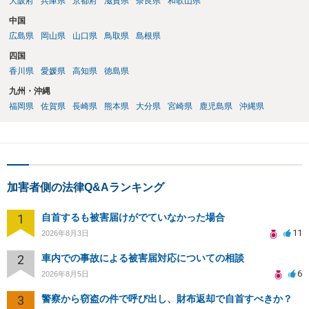
大阪府
兵庫県
京都府
滋賀県
奈良県
和歌山県
す。 ②について 犯人性が特定できませんから，逮捕や呼出の可能性は
ないと思います。 ③について ②がないので，③はそもそもないことが
中国
前提なので，期間も考えなくて大丈夫です。 というわけで，本件は大
広島県
岡山県
山口県
鳥取県
島根県
丈夫ですから，今後，同じような不安に襲われることがないように気
四国
をつけてくださいね。それが一番大事です。
香川県
愛媛県
高知県
徳島県
九州・沖縄
福岡県
佐賀県
長崎県
熊本県
大分県
宮崎県
鹿児島県
沖縄県
加害者側の法律Q&Aランキング
1
自首するも被害届けがでていなかった場合
11
2026年8月3日
2
車内での事故による被害届対応についての相談
6
2026年8月5日
3
警察から窃盗の件で呼び出し、財布返却で自首すべきか？