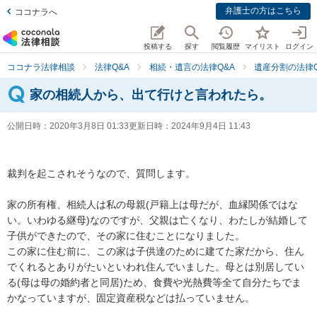
弁護士の方はこちら
ココナラへ
投稿する
探す
閲覧履歴
マイリスト
ログイン
ココナラ法律相談
法律Q&A
相続・遺言の法律Q&A
遺産分割の法律Q
家の相続人から、出て行けと言われたら。
公開日時：
2020年3月8日 01:33
更新日時：
2024年9月4日 11:43
裁判を起こされそうなので、質問します。

家の所有権、相続人は私の母親(戸籍上は母だが、血縁関係ではな
い。いわゆる継母)なのですが、父親は亡くなり、わたしが結婚して
子供ができたので、その家に住むことになりました。

この家に住む前に、この家は子供達のために建てた家だから、住ん
でくれるとありがたいといわれ住んでいました。母とは別居してい
る(母は母の婚約者と同居)ため、食費や光熱費等全て自分たちでま
かなっていますが、固定資産税などは払っていません。
