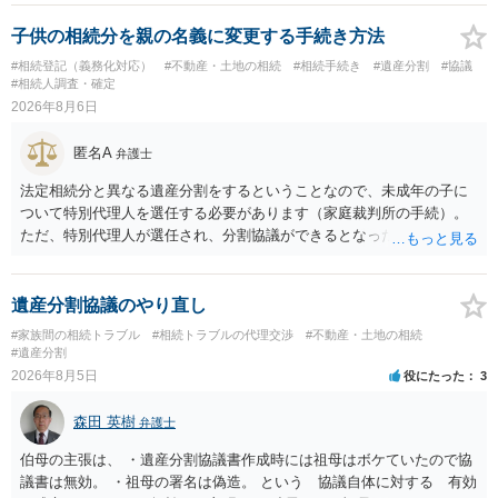
子供の相続分を親の名義に変更する手続き方法
#相続登記（義務化対応）
#不動産・土地の相続
#相続手続き
#遺産分割
#協議
#相続人調査・確定
2026年8月6日
匿名A
弁護士
法定相続分と異なる遺産分割をするということなので、未成年の子に
ついて特別代理人を選任する必要があります（家庭裁判所の手続）。
ただ、特別代理人が選任され、分割協議ができるとなったとしても、
不動産の名義の全部を自分にできるかどうかは別問題です。未成年者
の権利も守られなければならないからです。 相続財産全体で、未成年
者の権利が守られているかどうかを判断しなければなりません。 単
遺産分割協議のやり直し
に、未成年者を今後養育するのは、自分だからという理由では、法定
#家族間の相続トラブル
#相続トラブルの代理交渉
#不動産・土地の相続
相続分以上に多くの遺産を取得することができるというわけではあり
#遺産分割
ません。
2026年8月5日
役にたった
3
森田 英樹
弁護士
伯母の主張は、 ・遺産分割協議書作成時には祖母はボケていたので協
議書は無効。 ・祖母の署名は偽造。 という 協議自体に対する 有効