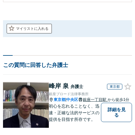
マイリストに入れる
この質問に回答した弁護士
峰岸 泉
弁護士
東京都
銀座ブロード法律事務所
東京都
中央区
銀座一丁目駅
から徒歩1分
|
初心を忘れることなく、迅
詳細を見
速・正確な法的サービスの
る
提供を目指す所存です。