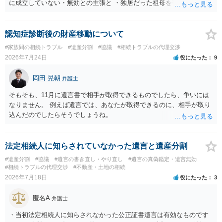
に成立していない・無効との主張と ・独居だった祖母を引き取り、家
を売却して施設入所の費用を作るということで、家を父が単独取得し
たが父が祖母を自宅に引き取った後、家の売却前に入院してそのまま
亡くなったので、騙された という 協議自体の成立を認めたうえで
認知症診断後の財産移動について
債務不履行・詐欺という主張 の大きく２つの主張があるようですが い
#家族間の相続トラブル
#遺産分割
#協議
#相続トラブルの代理交渉
ずれの主張も伯母が主張とともに立証する必要があり 立証は困難な
2026年7月24日
役にたった
9
ケースと思われます。伯母の主張は矛盾・抵触する可能性があります
ので 伯母の出方を見ながら対応するのが良いでしょう。 伯母からの
岡田 晃朝
弁護士
追及で対応に苦慮されているのであれば 弁護士に相談されるのがよ
いです。
そもそも、11月に遺言書で相手が取得できるものでしたら、争いには
なりません。 例えば遺言では、あなたが取得できるのに、相手が取り
込んだのでしたらそうでしょうね。
法定相続人に知らされていなかった遺言と遺産分割
#遺産分割
#協議
#遺言の書き直し・やり直し
#遺言の真偽鑑定・遺言無効
#相続トラブルの代理交渉
#不動産・土地の相続
2026年7月18日
役にたった
3
匿名A
弁護士
・当初法定相続人に知らされなかった公正証書遺言は有効なものです