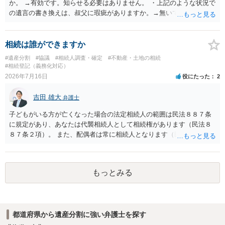
か。 →有効です。知らせる必要はありません。 ・上記のような状況で
の遺言の書き換えは、叔父に瑕疵がありますか。→無いです。 ・分割
する場合の比率は、現状で、客観的に見てどの程度が妥当と考えられ
ますか。 →本人が自由に決められますので、どこが妥当とは言えない
です。客観的な基準もありません。 ・できれば穏やかに、分割を拒否
相続は誰ができますか
することはできますか。 →分割を拒否するということは、遺産はいら
#遺産分割
#協議
#相続人調査・確定
#不動産・土地の相続
ないということでしょうか。遺言で、受取を指定されててもいらない
#相続登記（義務化対応）
と拒否することはできます。理由を説明する必要はありません。
2026年7月16日
役にたった
2
吉田 雄大
弁護士
子どもがいる方が亡くなった場合の法定相続人の範囲は民法８８７条
に規定があり、あなたは代襲相続人として相続権があります（民法８
８７条２項）。 また、配偶者は常に相続人となります（民法８９０
条）。 「祖父の子供３人」の方の配偶者がご健在であれば、その方に
も相続権があります。つまり、孫５人に加えて「おじ又はおば」にも
相続権がある可能性があります。
もっとみる
都道府県から遺産分割に強い弁護士を探す