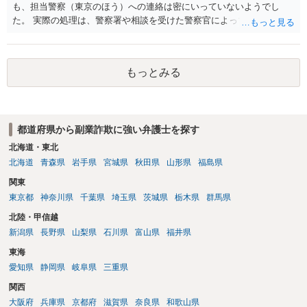
も、担当警察（東京のほう）への連絡は密にいっていないようでし
た。 実際の処理は、警察署や相談を受けた警察官によってだいぶ変わ
ると思われます。 不安があれば、費用はかかりますが、警察対応につ
いて弁護士に依頼を検討されてください。
もっとみる
都道府県から副業詐欺に強い弁護士を探す
北海道・東北
北海道
青森県
岩手県
宮城県
秋田県
山形県
福島県
関東
東京都
神奈川県
千葉県
埼玉県
茨城県
栃木県
群馬県
北陸・甲信越
新潟県
長野県
山梨県
石川県
富山県
福井県
東海
愛知県
静岡県
岐阜県
三重県
関西
大阪府
兵庫県
京都府
滋賀県
奈良県
和歌山県