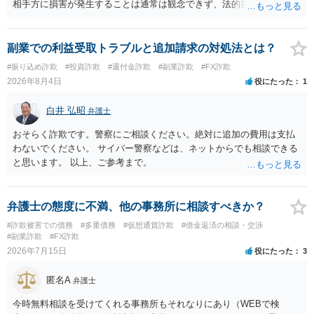
相手方に損害が発生することは通常は観念できず、法的措置を採って
も認められません。この種の言説は半ば脅しのようなものです。 ま
ず、最寄りの消費生活センターへ相談し、連絡を無視してよいかどう
かのアドバイスを受けられることをお勧めします。しつこいようであ
副業での利益受取トラブルと追加請求の対処法とは？
れば、弁護士へ依頼して警告してもらうことも必要になるかもしれま
#振り込め詐欺
#投資詐欺
#還付金詐欺
#副業詐欺
#FX詐欺
せん。
2026年8月4日
役にたった
1
白井 弘昭
弁護士
おそらく詐欺です。警察にご相談ください。絶対に追加の費用は支払
わないでください。 サイバー警察などは、ネットからでも相談できる
と思います。 以上、ご参考まで。
弁護士の態度に不満、他の事務所に相談すべきか？
#詐欺被害での債務
#多重債務
#仮想通貨詐欺
#借金返済の相談・交渉
#副業詐欺
#FX詐欺
2026年7月15日
役にたった
3
匿名A
弁護士
今時無料相談を受けてくれる事務所もそれなりにあり（WEBで検