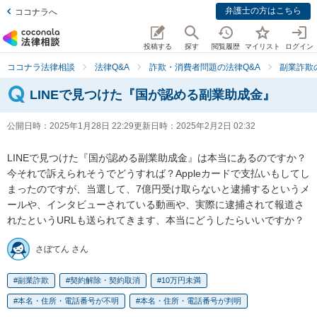
弁護士の方はこちら
ココナラへ
投稿する
探す
閲覧履歴
マイリスト
ログイン
ココナラ法律相談
法律Q&A
詐欺・消費者問題の法律Q&A
副業詐欺
LINEで見つけた『国が認める副業助成金』
公開日時：
2025年1月28日 22:29
更新日時：
2025年2月2日 02:32
LINEで見つけた『国が認める副業助成金』は本当にあるのですか？
今それで訴えられそうでどうすれば？Appleカードで支払いもしてし
まったのですが、当選して、7億円受け取らないと逮捕するというメ
ールや、インタビューされている動画や、実際に逮捕されて報道さ
れたというURLも送られてきます、本当にどうしたらいいですか？
さぼてん さん
副業詐欺
契約解除・契約取消
10万円未満
本名・住所・電話番号が不明
本名・住所・電話番号が判明