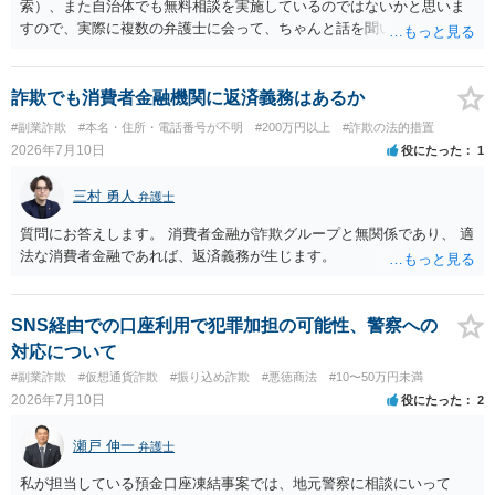
索）、また自治体でも無料相談を実施しているのではないかと思いま
すので、実際に複数の弁護士に会って、ちゃんと話を聞いてくれる
方、高圧的ではない方に相談した方が良いでしょう。その弁護士の方
はそもそも事案を把握できていないようですので、御相談の案件につ
いては弁護士として能力不足なのかもしれません。相手にしない方が
詐欺でも消費者金融機関に返済義務はあるか
良いと思います。ただ、仮想通貨詐欺の被害回復は現実的には難しい
#副業詐欺
#本名・住所・電話番号が不明
#200万円以上
#詐欺の法的措置
かもしれません。
2026年7月10日
役にたった
1
三村 勇人
弁護士
質問にお答えします。 消費者金融が詐欺グループと無関係であり、 適
法な消費者金融であれば、返済義務が生じます。
SNS経由での口座利用で犯罪加担の可能性、警察への
対応について
#副業詐欺
#仮想通貨詐欺
#振り込め詐欺
#悪徳商法
#10〜50万円未満
2026年7月10日
役にたった
2
瀬戸 伸一
弁護士
私が担当している預金口座凍結事案では、地元警察に相談にいって