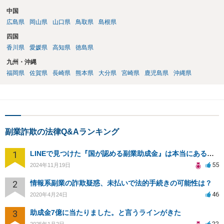
中国
広島県
岡山県
山口県
鳥取県
島根県
四国
香川県
愛媛県
高知県
徳島県
九州・沖縄
福岡県
佐賀県
長崎県
熊本県
大分県
宮崎県
鹿児島県
沖縄県
副業詐欺の法律Q&Aランキング
1
LINEで見つけた『国が認める副業助成金』は本当にあるのですか？今それで訴えられそうでどうすれば？
55
2024年11月19日
2
情報系副業の詐欺疑惑、未払いで法的手続きの可能性は？
46
2020年4月24日
3
助成金7億に当たりました。と言うラインがきた
22
2025年1月2日