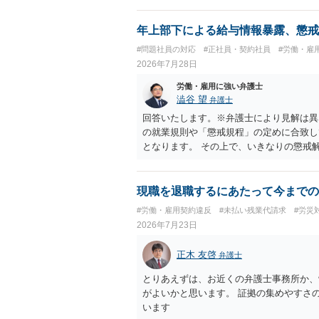
年上部下による給与情報暴露、懲戒
#問題社員の対応
#正社員・契約社員
#労働・雇
2026年7月28日
労働・雇用に強い弁護士
澁谷 望
弁護士
回答いたします。※弁護士により見解は異
の就業規則や「懲戒規程」の定めに合致し
となります。 その上で、いきなりの懲戒
なり得ます。 名誉や評価の回復について
せ、誤認した他部署への適切なフォローや
内で周知される手続があるのならば、それ
現職を退職するにあたって今までの
しても、相手に対してプライバシー侵害等
#労働・雇用契約違反
#未払い残業代請求
#労災
（ただし、金額は多額にならない可能性が
2026年7月23日
正木 友啓
弁護士
とりあえずは、お近くの弁護士事務所か、
がよいかと思います。 証拠の集めやすさ
います