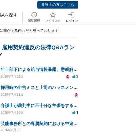
弁護士の方はこちら
&Aを探す
閲覧履歴
マイリスト
ログイン
いに非がある内容だと思っております」
・雇用契約違反の法律Q&Aラン
グ
年上部下による給与情報暴露、懲戒解雇は可能ですか？
3
2026年7月28日
採用時の申告ミスと上司のハラスメント、事前対応は？
2026年7月31日
弁護士が裁判中に不十分な主張をすることの影響について
1
2026年7月30日
芸能事務所との専属契約における中途解約時の違約金について相談したいです
2026年8月5日