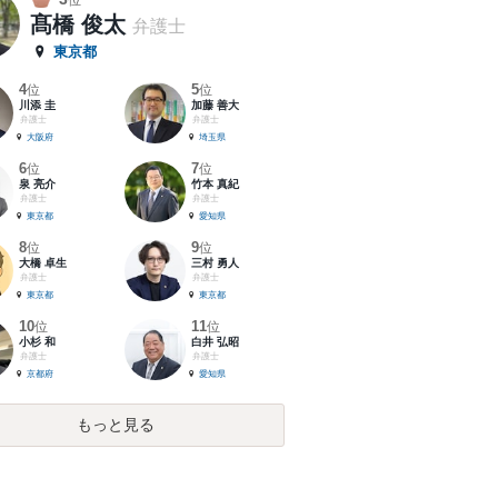
位
髙橋 俊太
弁護士
東京都
4
5
位
位
川添 圭
加藤 善大
弁護士
弁護士
大阪府
埼玉県
6
7
位
位
泉 亮介
竹本 真紀
弁護士
弁護士
東京都
愛知県
8
9
位
位
大橋 卓生
三村 勇人
弁護士
弁護士
東京都
東京都
10
11
位
位
小杉 和
白井 弘昭
弁護士
弁護士
京都府
愛知県
もっと見る