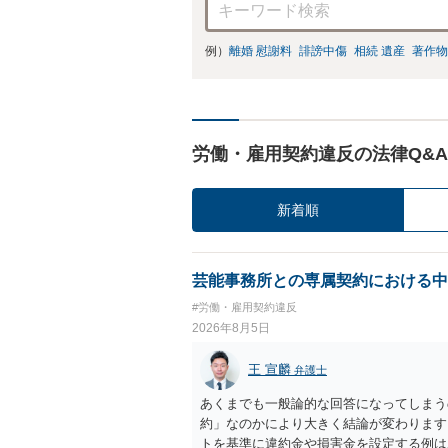
例）
離婚 慰謝料
誹謗中傷
相続 遺産
著作物
労働・雇用契約違反の法律Q&A
新着順
芸能事務所との専属契約における中
#労働・雇用契約違反
2026年8月5日
王 宣麟
弁護士
あくまでも一般論的な回答になってしまう
約」なのかにより大きく結論が変わります
トを基準に違約金や損害金を設定する例は