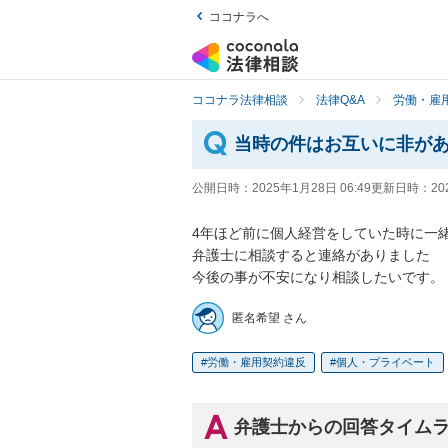
ココナラへ
ココナラ法律相談
法律Q&A
労働・雇用
当時の件はお互いに非が
公開日時：
2025年1月28日 06:49
更新日時：
20
4年ほど前に個人経営をしていた時に一
弁護士に相談すると連絡がありました

今後の事が不安になり相談したいです。
匿名希望 さん
労働・雇用契約違反
個人・プライベート
弁護士からの回答タイム