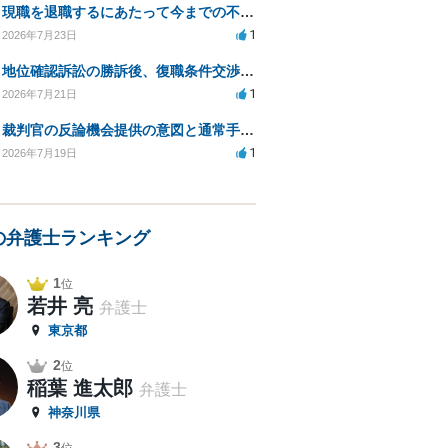
現職を退職するにあたって今までの不法な部分の慰謝料等は請求できるのか。
1
2026年7月23日
地位確認訴訟の勝訴後、復職条件交渉と嫌がらせ対策について
1
2026年7月21日
裁判官の反論機会提供の意図と通常手続きの違いは？
1
2026年7月19日
の弁護士ランキング
1
位
若井 亮
弁護士
東京都
2
位
稲葉 進太郎
弁護士
神奈川県
3