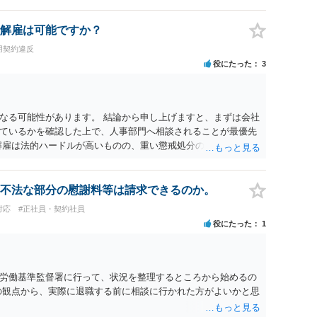
解雇は可能ですか？
用契約違反
役にたった
3
なる可能性があります。 結論から申し上げますと、まずは会社
ているかを確認した上で、人事部門へ相談されることが最優先
解雇は法的ハードルが高いものの、重い懲戒処分の対象には十分
は、会社側に「部下の不正行為による情報漏洩」と正式に認定さ
周知を求めるのが有効です。 あるいは、懲戒があったことを社
により軽微ながら回復はできるかもしれません。 さらに個人と
不法な部分の慰謝料等は請求できるのか。
に基づく損害賠償（慰謝料）を請求する選択肢がありえます
対応
#正社員・契約社員
あります。）。
役にたった
1
労働基準監督署に行って、状況を整理するところから始めるの
の観点から、実際に退職する前に相談に行かれた方がよいかと思