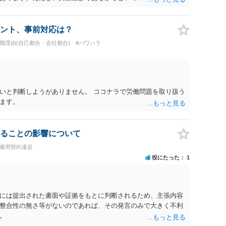
係や合理性が重要です。 ・違約金に上限がなくても、常に有効
約に近い実態なら労基法16条で無効となる余地があり、そうで
大なら無効や減額が争点になります。 ・契約前の修正交渉は一
ント、事前対応は？
を設ける、実損害ベースにする、算定根拠を明確化する、違約金
退職理由(自己都合・会社都合)
#パワハラ
」に限定する、などが典型です。 ・弁護士に契約前に契約書の
ると思われます。 争点は、契約類型が雇用か業務委託か、実態
にどう定められているか、違約金の算定根拠が合理的か、とい
渉のパワーバランスの問題もありますが、修正余地があるう
で、資料等を持参の上弁護士に確認されることをお勧めしま
いと判断しようがありません。 ココナラで労働問題を取り扱う
よってはタレント側に損害賠償が発生する建付けになっているこ
ます。
に解除したのにタレントへ違約金を課す設計は、合理性や対価
レント側の重大な契約違反がある場合は、実損害の範囲で請求
ることの影響について
・雇用契約違反
役にたった
1
には提出された書面や証拠をもとに判断されるため、主張内容
整合性の無さ等がないのであれば、その発言のみで大きく不利
。