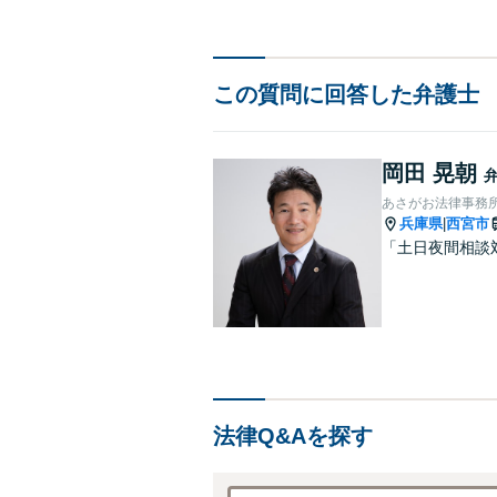
この質問に回答した弁護士
岡田 晃朝
あさがお法律事務
兵庫県
西宮市
|
「土日夜間相談
法律Q&Aを探す