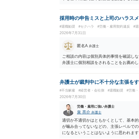
いう意味ではなく、実際の損害との対応関
になるわけではありません。契約が労働契
なくても、金額が事務所の損害と比べて過
採用時の申告ミスと上司のハラスメ
般的です。 交渉の方向としては、上限額
#退職勧奨
#セクハラ
#労働・雇用契約違反
#
ではなく「合理的な実費・未回収費用のみ
2026年7月31日
内容をレビューしてもらう価値は十分にあ
として労働者性があるか、解除事由が双方
匿名A
弁護士
う複数論点に分かれます。契約前なら、交
え、後から争うよりコストを抑えやすいの
ご相談の内容は個別具体的事情を確認しな
す。 ・事務所側の解除でも、解除理由に
弁護士に個別相談をされることをお薦めし
とはあります。ただし、事務所側が一方的
性を欠くとして争いやすいです。逆に、タ
される可能性はあります。
弁護士が裁判中に不十分な主張をす
#不当解雇
#経営者・会社側
#退職勧奨
#労働
2026年7月30日
労働・雇用に強い弁護士
泉 亮介
弁護士
適切か不適切かはともかくとして、基本的
が噛み合ってないなどの、主張レベルでの
になるということはないように思われます