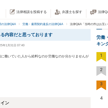
法律相談を投稿する
弁護士を探す
法律Q
の法律Q&A
労働・雇用契約違反の法律Q&A
法律Q&A「当時の件はお互
ある内容だと思っております
労働
キン
25年1月31日 07:40
1
緒に働いていた人から給料なのか労働なのか分かりませんが
2
3
4
ライン