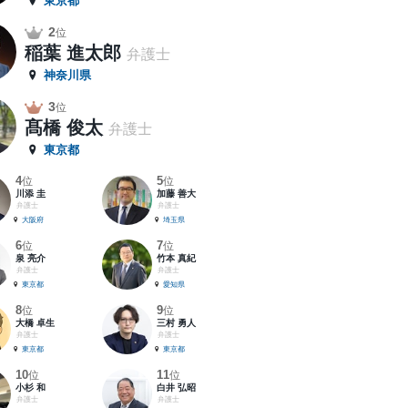
東京都
2
位
稲葉 進太郎
弁護士
神奈川県
3
位
髙橋 俊太
弁護士
東京都
4
5
位
位
川添 圭
加藤 善大
弁護士
弁護士
大阪府
埼玉県
6
7
位
位
泉 亮介
竹本 真紀
弁護士
弁護士
東京都
愛知県
8
9
位
位
大橋 卓生
三村 勇人
弁護士
弁護士
東京都
東京都
10
11
位
位
小杉 和
白井 弘昭
弁護士
弁護士