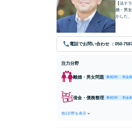
【法テラ
婚・男女
かした、
個室相談
電話でお問い合わせ
注力分野
離婚・男女問題
事例3件
料金
借金・債務整理
事例3件
料金
他1分野を表示