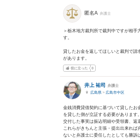
匿名A
弁護士
＞栃木地方裁判所で裁判中ですが相手
す。

貸したお金を返してほしいと裁判で請
があります。
役に立った
0
井上 祐司
弁護士
広島県
>
広島市中区
金銭消費貸借契約に基づいて貸したお
を貸した側が立証する必要があります。
交付した事実は振込明細や受領書、返還
これらがきちんと主張・提出出来れば
ないと弁護士に委任したとしても勝訴