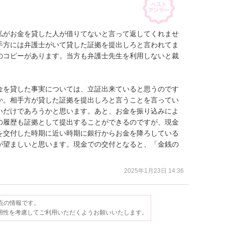
私がお金を貸した人が借りてないと言って返してくれませ
手方には弁護士がいて貸した証拠を提出しろと言われてま
のコピーがあります。当方も弁護士先生を利用しないと裁
金を貸した事実については、立証出来ていると思うのです
か。相手方が貸した証拠を提出しろと言うことを言ってい
いだけであろうかと思います。あと、お金を振り込みによ
の履歴も証拠として提出することができるのですが、現金
を交付した時期に近い時期に銀行からお金を降ろしている
が望ましいと思います。現金での交付となると、「金銭の
2025年1月23日 14:36
時点の情報です。
用性を考慮してご利用いただくようお願いいたします。