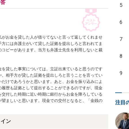
回答
5
6
私がお金を貸した人が借りてないと言って返してくれませ
7
手方には弁護士がいて貸した証拠を提出しろと言われてま
のコピーがあります。当方も弁護士先生を利用しないと裁
8
金を貸した事実については、立証出来ていると思うのです
9
か。相手方が貸した証拠を提出しろと言うことを言ってい
いだけであろうかと思います。あと、お金を振り込みによ
の履歴も証拠として提出することができるのですが、現金
を交付した時期に近い時期に銀行からお金を降ろしている
が望ましいと思います。現金での交付となると、「金銭の
注目
ライン