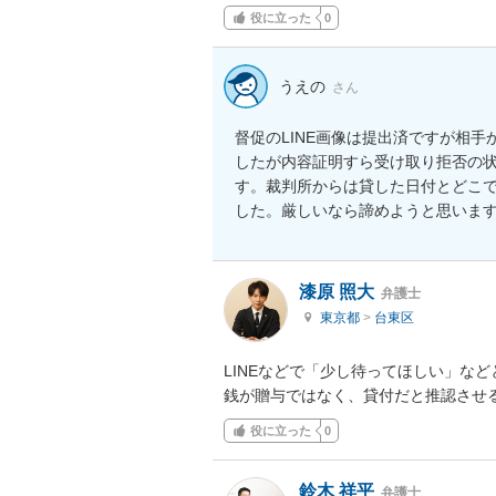
役に立った
0
うえの
さん
督促のLINE画像は提出済ですが相
したが内容証明すら受け取り拒否の
す。裁判所からは貸した日付とどこ
した。厳しいなら諦めようと思いま
漆原 照大
弁護士
東京都
>
台東区
LINEなどで「少し待ってほしい」な
銭が贈与ではなく、貸付だと推認させ
役に立った
0
鈴木 祥平
弁護士