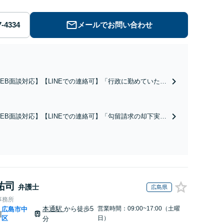
メールでお問い合わせ
EB面談対応】【LINEでの連絡可】「行政に勤めていた経
のある弁護士／許認可などの手続に精通」軽いフットワー
で急なご依頼にも柔軟に対応「契約書作成・チェック、定
変更、NDA契約、従業員との労働問題や事業譲渡」【休
EB面談対応】【LINEでの連絡可】「勾留請求の却下実績
・夜間相談可】
り」「軽いフットワークで接見へ駆けつける」依頼者さま
ご家族の不安な気持ちに寄り添い、状況を自分のことのよ
に考えて真摯に向き合います。【休日・夜間相談可】
祐司
弁護士
広島県
事務所
本通駅
から徒歩5
営業時間：09:00~17:00（土曜
広島市中
|
区
日）
分