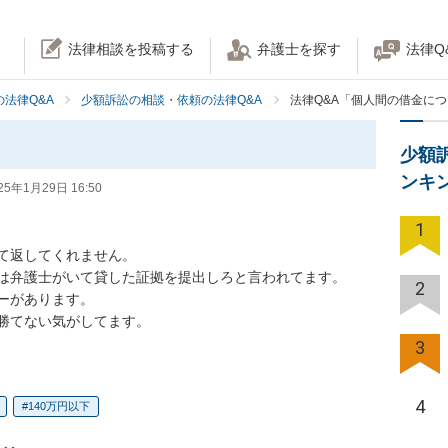
法律相談を投稿する
弁護士を探す
法律Q
法律Q&A
少額訴訟の相談・依頼の法律Q&A
法律Q&A「個人間の借金に
少額
ンキ
25年1月29日 16:50
1
て返してくれません。

は弁護士がいて貸した証拠を提出しろと言われてます。

2
があります。

勝てない気がしてます。
3
4
140万円以下