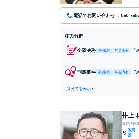
電話でお問い合わせ
注力分野
企業法務
【W
事例1件
料金表有
験
ク
款
刑事事件
【W
事例2件
料金表有
日
有
や
他1分野を表示
う
井上 
鳴戸法律
広島
県