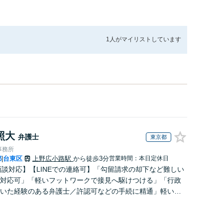
1人が
マイリストしています
照大
弁護士
東京都
事務所
都
台東区
上野広小路駅
から徒歩3分
営業時間：本日定休日
|
面談対応】【LINEでの連絡可】「勾留請求の却下など難しい
対応可」「軽いフットワークで接見へ駆けつける」「行政
いた経験のある弁護士／許認可などの手続に精通」軽いフ
クで急なご依頼にも柔軟に対応【休日・夜間相談可】