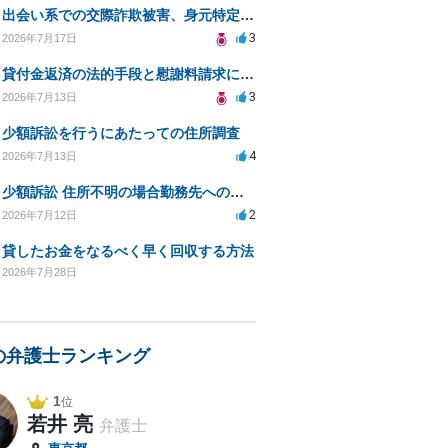
出会い系での交際詐欺被害、身元特定と返金請求の方法は？
3
2026年7月17日
貸付金返済の法的手段と慰謝料請求について
3
2026年7月13日
少額訴訟を行うにあたっての住所調査
4
2026年7月13日
少額訴訟 住所不明の場合勤務先への書類送達は可能？
2
2026年7月12日
貸したお金をなるべく早く回収する方法
2026年7月28日
の弁護士ランキング
1
位
若井 亮
弁護士