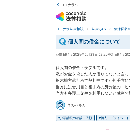
ココナラへ
ココナラ法律相談
法律Q&A
債権回収の
個人間の借金について
公開日時：
2025年1月23日 13:29
更新日時：
20
個人間の借金トラブルです。

私がお金を貸した人が借りてないと言っ
栃木地方裁判所で裁判中ですが相手方に
当方には借用書と相手方の身分証のコピー
当方も弁護士先生を利用しないと裁判で
うえの さん
少額訴訟の相談・依頼
個人・プライベート