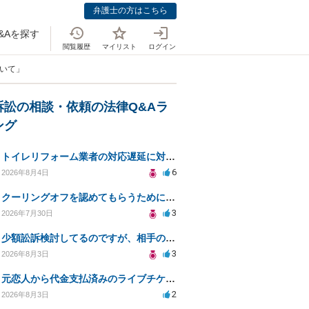
弁護士の方はこちら
&Aを探す
閲覧履歴
マイリスト
ログイン
ついて」
訴訟の相談・依頼の法律Q&Aラ
ング
トイレリフォーム業者の対応遅延に対する法的措置相談
6
2026年8月4日
クーリングオフを認めてもらうために少額訴訟できるのでしょうか。
3
2026年7月30日
少額訟訴検討してるのですが、相手の住所がわからない
3
2026年8月3日
元恋人から代金支払済みのライブチケットを回収したい。
2
2026年8月3日