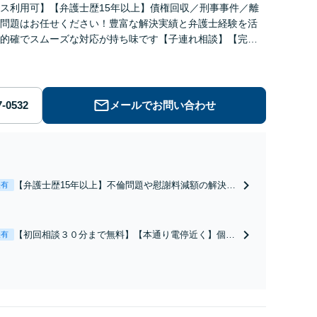
ス利用可】【弁護士歴15年以上】債権回収／刑事事件／離
問題はお任せください！豊富な解決実績と弁護士経験を活
的確でスムーズな対応が持ち味です【子連れ相談】【完全
】【休日・夜間対応可】【本通駅5分】
メールでお問い合わせ
【弁護士歴15年以上】不倫問題や慰謝料減額の解決実
表有
績多数あり！持ち家や住宅ローンを含む財産分与、熟
年離婚もご相談ください【休日・夜間対応可】離婚後
の生活を見据えたアドバイスやサポートも【完全個
【初回相談３０分まで無料】【本通り電停近く】個
表有
室】【子連れ相談可】【本通駅5分】
人・法人を問わず、借金のお悩みはまずご相談くださ
い。自己破産・任意整理・個人再生・各種ガイドライ
ンに基づく債務整理手続等の流れをご説明し、より良
い解決を目指します。