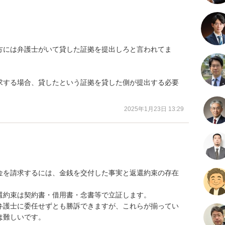
方には弁護士がいて貸した証拠を提出しろと言われてま
求する場合、貸したという証拠を貸した側が提出する必要
2025年1月23日 13:29
金を請求するには、金銭を交付した事実と返還約束の存在


約束は契約書・借用書・念書等で立証します。

弁護士に委任せずとも勝訴できますが、これらが揃ってい
は難しいです。