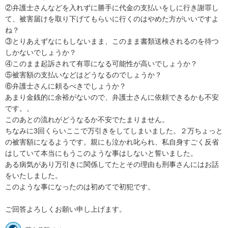
②弁護士さんなどを入れずに勝手に代金の支払いをしに行き謝罪し
て、被害届けを取り下げてもらいに行くのはやめた方がいいですよ
ね？

③とりあえずなにもしないまま、このまま書類送検されるのを待つ
しかないでしょうか？

④このまま起訴されて有罪になる可能性が高いでしょうか？

⑤被害額の支払いなどはどうなるのでしょうか？

⑥弁護士さんに頼るべきでしょうか？

あまり金銭的に余裕がないので、弁護士さんに依頼できるかも不安
です。。

このあとの流れがどうなるか不安でたまりません。

ちなみに3回くらいここで万引きをしてしまいました。２万ちょっと
の被害額になるようです。親にも泣かれ叱られ、私自身すごく反省
はしていて本当にもうこのような事はしないと誓いました。

ある病気があり万引きに関係してたとその理由も刑事さんにはお話
をいたしました。

このような事になったのは初めてで初犯です。

ご回答よろしくお願い申し上げます。