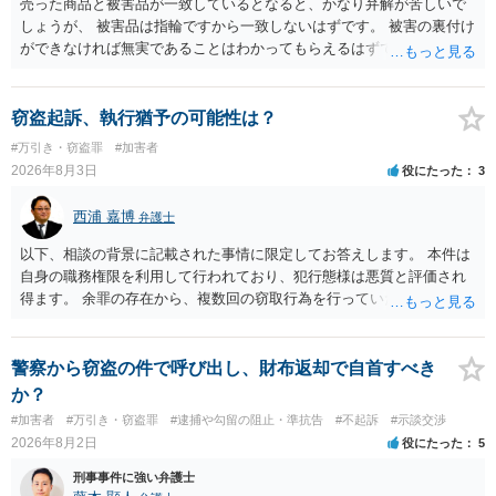
売った商品と被害品が一致しているとなると、かなり弁解が苦しいで
しょうが、 被害品は指輪ですから一致しないはずです。 被害の裏付け
ができなければ無実であることはわかってもらえるはずです。
窃盗起訴、執行猶予の可能性は？
#万引き・窃盗罪
#加害者
2026年8月3日
役にたった
3
西浦 嘉博
弁護士
以下、相談の背景に記載された事情に限定してお答えします。 本件は
自身の職務権限を利用して行われており、犯行態様は悪質と評価され
得ます。 余罪の存在から、複数回の窃取行為を行っていたことも悪質
性に加味されます。 また、被害額も窃盗事案としては多額の部類に入
ると思われます。 他方、余罪を含めた全額を弁済していることは、被
害者の経済的損害の回復として有利に斟酌されます。 また、前科前歴
警察から窃盗の件で呼び出し、財布返却で自首すべき
を有しないことも、規範意識が鈍磨しきっているとまでは言えず、有
か？
利な点です。 その他、家族の監督等の情状証拠を適切に提出すること
#加害者
#万引き・窃盗罪
#逮捕や勾留の阻止・準抗告
#不起訴
#示談交渉
で、私見ですが、執行猶予判決を視野に入れることが可能な事案と思
2026年8月2日
役にたった
5
われます。 上記、一つの意見として参考ください。
刑事事件に強い弁護士