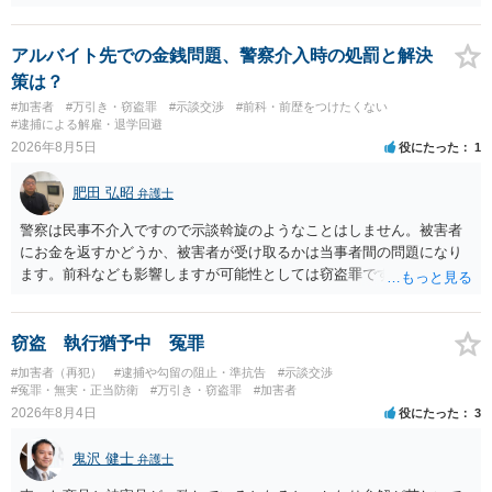
です。 提出するのであれば、 ・具体的に自身が受けているプログラム
やカウンセリング・治療の内容 ・利用している再犯防止策（例えば保
護観察所と連携した職業支援の内容や具体的な就労・監督状況） ・監
アルバイト先での金銭問題、警察介入時の処罰と解決
督者の証言 など、証拠で担保された客観性と実現可能性があるもので
策は？
なければあまり意味がありません。 もともと執行猶予が狙える事案で
#加害者
#万引き・窃盗罪
#示談交渉
#前科・前歴をつけたくない
あれば本人の反省の言葉だけで十分であり、実刑となるか微妙な事案
#逮捕による解雇・退学回避
では、本人が再発防止策をいくら述べてもほとんど効果は望めないと
2026年8月5日
役にたった
1
いうのが実感です。
肥田 弘昭
弁護士
警察は民事不介入ですので示談斡旋のようなことはしません。被害者
にお金を返すかどうか、被害者が受け取るかは当事者間の問題になり
ます。前科なども影響しますが可能性としては窃盗罪ですので、逮捕
勾留や略式起訴などの可能性もあります。ご参考にしてください。
窃盗 執行猶予中 冤罪
#加害者（再犯）
#逮捕や勾留の阻止・準抗告
#示談交渉
#冤罪・無実・正当防衛
#万引き・窃盗罪
#加害者
2026年8月4日
役にたった
3
鬼沢 健士
弁護士