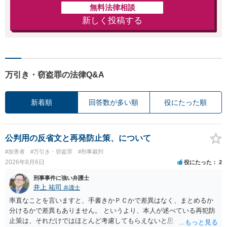
無料法律相談
新しく投稿する
万引き・窃盗罪の法律Q&A
新着順
回答数が多い順
役にたった順
公判用の反省文と再発防止策、について
#加害者
#万引き・窃盗罪
#刑事裁判
2026年8月6日
役にたった
2
刑事事件に強い弁護士
井上 祐司
弁護士
率直なことを言いますと、手書きかＰＣかで差異はなく、まとめるか
分けるかで差異もありません。 というより、本人が述べている再犯防
止策は、それだけではほとんど考慮してもらえないと思った方が良い