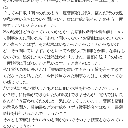
その後警察に連絡をして勝手ながらお店側に謝った事は伝えまし
た。

そして本日取り調べのためもう一度警察署に行き、盗んだ時の状況
や私の生い立ちについて聞かれて、次に作成が終わるためもう一度
来てくださいと言われました。

私の処分はどうなっていくのかとか、お店側の謝罪や誓約書につい
て刑事さんに聞いたら「あれ？聞いてない？お店側は会いたくない
とか言ってたはず。その場私はいなかったからよくわからないけ
ど、そう聞いています。かといって今後1人で謝罪とか勝手な事はし
ないでね。処分については私はわかりません。書類を送りそのあと
一度検察に呼ばれるかと思います。」と言われました。

私は電話の際店長さんは「誓約書を書いてもらう」旨を言ってきて
くださったと話したら、今日担当された刑事さんはよく分かってな
い感じでした。

①この場合私が電話したあとに店側が示談を拒否したんでしょう
か？勝手に行動ができないため確認はできませんが、電話では店長
さんがそう言われてたのにと…気になってしまいます。警察も店側
の意見を聞き、誓約書などの作成をせず（微罪処分ではなく）書類
送検を検討されたんでしょうか？？

それとも警察はそういうのを聞かないでそのまま捜査をなされてい
るのでしょうか？
