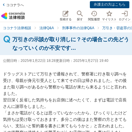
弁護士の方はこちら
ココナラへ
投稿する
探す
閲覧履歴
マイリスト
ログイン
ココナラ法律相談
法律Q&A
刑事事件の法律Q&A
万引き・窃盗罪の法
万引きの示談が取り消しに？その場合この先どう
なっていくのか不安です…
公開日時：
2025年1月22日 18:28
更新日時：
2025年1月27日 19:40
ドラッグストアにて万引きで通報されて、警察署に行き取り調べを
受け、母親が身元引受人として来てその日は帰されました。その後
また取り調べがあるから警察から電話が来たら来るようにと言われ
ました。

翌日深く反省した気持ちをお店側に述べたくて、まずは電話で店長
さんに謝罪をしました。

「まさか電話がくるとは思っていなかったから、びっくりしたけど
気持ちは受け取っておきます。多分この後はまた警察の方ときても
らい、支払いと誓約書を書きに来てもらうかと」と言われました。