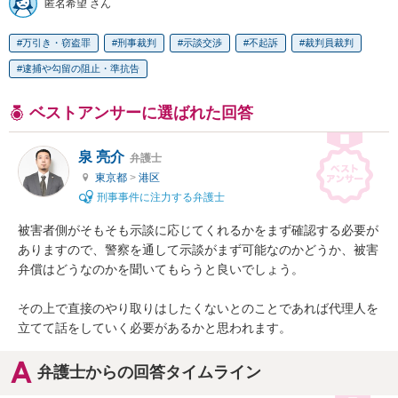
匿名希望 さん
万引き・窃盗罪
刑事裁判
示談交渉
不起訴
裁判員裁判
逮捕や勾留の阻止・準抗告
ベストアンサーに選ばれた回答
泉 亮介
弁護士
東京都
>
港区
刑事事件に注力する弁護士
被害者側がそもそも示談に応じてくれるかをまず確認する必要が
ありますので、警察を通して示談がまず可能なのかどうか、被害
弁償はどうなのかを聞いてもらうと良いでしょう。

その上で直接のやり取りはしたくないとのことであれば代理人を
立てて話をしていく必要があるかと思われます。
弁護士からの回答タイムライン