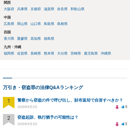
関西
大阪府
兵庫県
京都府
滋賀県
奈良県
和歌山県
中国
広島県
岡山県
山口県
鳥取県
島根県
四国
香川県
愛媛県
高知県
徳島県
九州・沖縄
福岡県
佐賀県
長崎県
熊本県
大分県
宮崎県
鹿児島県
沖縄県
万引き・窃盗罪の法律Q&Aランキング
1
警察から窃盗の件で呼び出し、財布返却で自首すべきか？
5
2026年8月2日
2
窃盗起訴、執行猶予の可能性は？
3
2026年8月3日