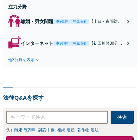
せください
注力分野
離婚・男女問題
【土日・夜間対応
事例1件
料金表有
可】【初回相談30
分無料】「相手方
から書面を提示さ
インターネット
【初回相談30分無
事例3件
料金表有
れたら、サインす
料】状況に応じて
る前にご相談を」
手段を使い分け、
経験豊富な弁護士
他3分野を表示
適切な方法で投稿
が全力で交渉にあ
の削除・発信者情
たります！相手方
報開示請求をおこ
と直接話す精神的
ないます「企業や
負担を軽減「弁護
お店の風評被害対
士の交渉で慰謝料
策／売り上げ低下
金額アップ／減額
法律Q&Aを探す
防止のために尽
交渉も対応可」
力」加害者側の対
【完全個室対応】
応可：開示請求の
検索
意見照会が来たと
きの対処法、被害
例）
離婚 慰謝料
誹謗中傷
相続 遺産
著作物 違法
者との示談交渉