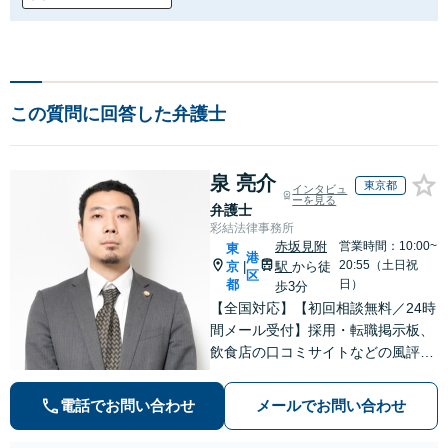
この質問に回答した弁護士
泉 亮介
東京都
インタビュ
ーを見る
弁護士
彩結法律事務所
赤坂見附
営業時間：10:00~
東
港
20:55（土日祝
京
駅
から徒
|
区
都
日）
歩3分
【全国対応】【初回相談無料／24時
間メール受付】採用・転職掲示板、
飲食店の口コミサイトなどの風評被
害対策など実績あり！【刑事】犯罪
の種類を問わず相談可。可能な限り
電話でお問い合わせ
メールでお問い合わせ
早期対応で駆けつけサポート【労
働】不当解雇・残業代請求はおまか