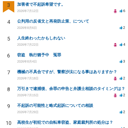
3
加害者で不起訴希望です。
6
2026年7月12日
4
公判用の反省文と再発防止策、について
2
2026年8月6日
5
人生終わったかもしれない
4
2026年7月22日
6
窃盗 執行猶予中 冤罪
3
2026年8月4日
7
機械の不具合ですが、警察沙汰になる事はありますか？
2
2026年7月18日
8
万引きで逮捕後、余罪の申告と弁護士相談のタイミングは？
2
2026年7月15日
9
不起訴の可能性と略式起訴についての相談
2
2026年7月29日
10
高校生が初犯での自転車窃盗、家庭裁判所の処分は？