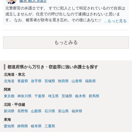
藤本 顯人
弁護士
元警察官の弁護士です。 すでに犯人として特定されているので自首は
成立しませんが、任意での呼び出しなので逮捕はされないと思いま
す。 なお、被害者が財布を置き忘れ、その後にあなたがトイレに入
り、再び被害者がトイレに戻ったら財布が無かったような事情がある
と言い逃れはかなり厳しいものと思います。
もっとみる
都道府県から万引き・窃盗罪に強い弁護士を探す
北海道・東北
北海道
青森県
岩手県
宮城県
秋田県
山形県
福島県
関東
東京都
神奈川県
千葉県
埼玉県
茨城県
栃木県
群馬県
北陸・甲信越
新潟県
長野県
山梨県
石川県
富山県
福井県
東海
愛知県
静岡県
岐阜県
三重県