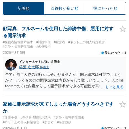
新着順
回答数が多い順
役にたった順
顔写真、フルネームを使用した誹謗中傷、悪用に対す
る開示請求
#発信者情報開示請求
#誹謗中傷
#被害者
#ネット上の個人特定被害
#訴訟・損害賠償請求
#名誉毀損
2026年8月5日
役にたった
1
インターネットに強い弁護士
稲葉 進太郎
弁護士
全てが同じ人物の犯行かは分かりませんが、開示請求は可能でしょう
か？ →５ｃｈの方の開示請求は内容からして難しいでしょう。 XとIns
tagramの方は内容からして開示請求ができる可能性が高いでしょう。
ただ、アカウントが削除されていると開示請求は失敗する可能性が高
いでしょう。７月中にアカウントが削除されている場合、今から進め
ても失敗する可能性が高いように思われます。 相手を特定できた場
家族に開示請求が来てしまった場合どうするべきです
合、相手に全ての弁護士費用を負担させることは可能でしょうか？ →
か
訴訟外の交渉で相手方が認めれば負担させることができるでしょう。
#誹謗中傷
#発信者情報開示請求
#訴訟・損害賠償請求
訴訟で判決となった場合は、実際の弁護士費用が認められる場合と認
#ネット上の個人特定被害
#加害者
#名誉毀損
められない場合があり何ともいえないところでしょう。
2026年7月31日
役にたった
1