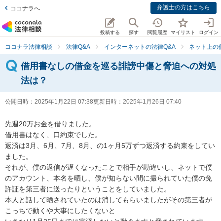
弁護士の方はこちら
ココナラへ
投稿する
探す
閲覧履歴
マイリスト
ログイン
ココナラ法律相談
法律Q&A
インターネットの法律Q&A
ネット上の
借用書なしの借金を巡る誹謗中傷と脅迫への対処
法は？
公開日時：
2025年1月22日 07:38
更新日時：
2025年1月26日 07:40
先週20万お金を借りました。

借用書はなく、口約束でした。

返済は3月、6月、7月、8月、の1ヶ月5万ずつ返済する約束をしてい
ました。

それが、僕の返信が遅くなったことで相手が勘違いし、ネットで僕
のアカウント、本名を晒し、僕が知らない間に撮られていた僕の免
許証を第三者に送ったりということをしていました。

本人と話して晒されていたのは消してもらいましたがその第三者が
こっちで動くや大事にしたくないと
