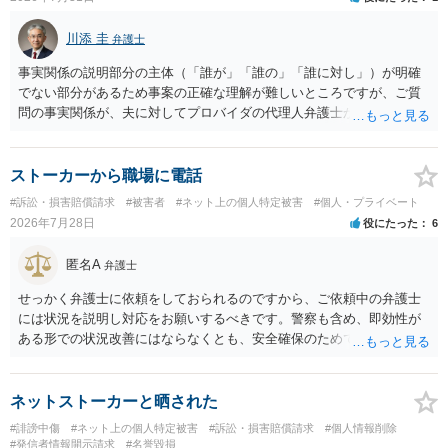
川添 圭
弁護士
事実関係の説明部分の主体（「誰が」「誰の」「誰に対し」）が明確
でない部分があるため事案の正確な理解が難しいところですが、ご質
問の事実関係が、夫に対してプロバイダの代理人弁護士から発信者情
報開示請求の意見照会が届いたということであれば、いずれは発信者
情報として夫の氏名と住所が開示され、開示請求者（の代理人弁護
士）が、夫に対して内容証明郵便を送ったり訴訟の提起がなされたり
ストーカーから職場に電話
する可能性があるように思われます。この場合は、開示請求者（とあ
#訴訟・損害賠償請求
#被害者
#ネット上の個人特定被害
#個人・プライベート
る女性？）の代理人弁護士へ、実は投稿者があなたであるという内容
2026年7月28日
役にたった
6
とともに、あなたから連絡することもあり得ます。 夫がクレーム電話
を入れた「相手方の法律事務所」というのがプロバイダの代理人の事
匿名A
弁護士
務所であるのか、それとも開示請求者の代理人の事務所なのかが不明
ですが、もし前者であれば、書類の再送要請にはあまり意味はなく、
せっかく弁護士に依頼をしておられるのですから、ご依頼中の弁護士
一方、後者であるなら、夫を被告として提訴に至る可能性も考える必
には状況を説明し対応をお願いするべきです。警察も含め、即効性が
要が出てきます。 あなたと夫との夫婦関係の状況（別居中なのか、夫
ある形での状況改善にはならなくとも、安全確保のためできることは
婦関係は良好なのか、あなたが夫へ嘘をついたのか等）がよくわから
ある筈です。
ないところがあり、実際にどのような対応がベターなのかを正確に検
討するためには、公開の相談ではなく、詳しい事実関係を整理した上
ネットストーカーと晒された
で弁護士へ直接相談するべきでしょう。
#誹謗中傷
#ネット上の個人特定被害
#訴訟・損害賠償請求
#個人情報削除
#発信者情報開示請求
#名誉毀損