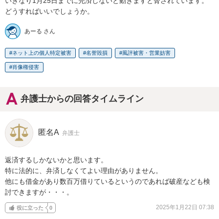
いきなり1月25日までに完済しないと動きますと脅されています。

どうすればいいでしょうか。
あーる さん
ネット上の個人特定被害
名誉毀損
風評被害・営業妨害
肖像権侵害
弁護士からの回答タイムライン
匿名A
弁護士
返済するしかないかと思います。

特に法的に、弁済しなくてよい理由がありません。

他にも借金があり数百万借りているというのであれば破産なども検
討できますが・・・。
2025年1月22日 07:38
役に立った
0