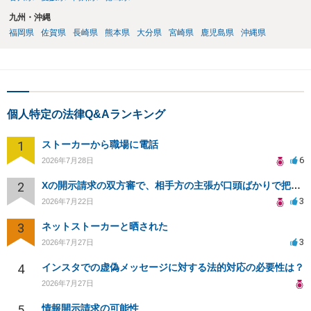
九州・沖縄
福岡県
佐賀県
長崎県
熊本県
大分県
宮崎県
鹿児島県
沖縄県
個人特定の法律Q&Aランキング
1
ストーカーから職場に電話
6
2026年7月28日
2
Xの開示請求の双方審で、相手方の主張が口頭ばかりで把握しきれません
3
2026年7月22日
3
ネットストーカーと晒された
3
2026年7月27日
4
インスタでの虚偽メッセージに対する法的対応の必要性は？
2026年7月27日
5
情報開示請求の可能性