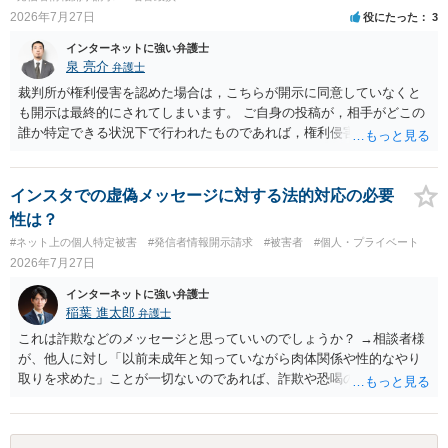
2026年7月27日
役にたった
3
インターネットに強い弁護士
泉 亮介
弁護士
裁判所が権利侵害を認めた場合は，こちらが開示に同意していなくと
も開示は最終的にされてしまいます。 ご自身の投稿が，相手がどこの
誰か特定できる状況下で行われたものであれば，権利侵害性が認めら
れる可能性はあるかと思われます。 もっとも，相手方の晒し行為につ
いても，アカウントを特定したうえで，ネットストーカーとして晒し
たのであれば，かかる行為に権利侵害性が認められる可能性はあるで
インスタでの虚偽メッセージに対する法的対応の必要
しょう。
性は？
#ネット上の個人特定被害
#発信者情報開示請求
#被害者
#個人・プライベート
2026年7月27日
インターネットに強い弁護士
稲葉 進太郎
弁護士
これは詐欺などのメッセージと思っていいのでしょうか？ →相談者様
が、他人に対し「以前未成年と知っていながら肉体関係や性的なやり
取りを求めた」ことが一切ないのであれば、詐欺や恐喝の可能性が高
いでしょう。